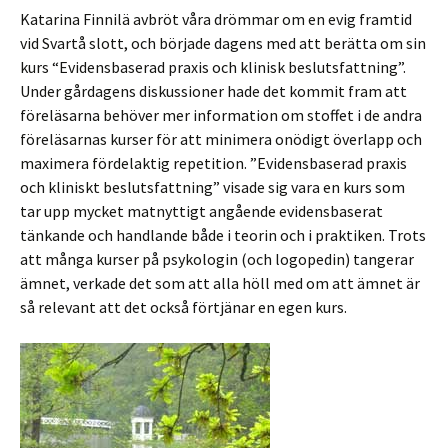
Katarina Finnilä avbröt våra drömmar om en evig framtid
vid Svartå slott, och började dagens med att berätta om sin
kurs “Evidensbaserad praxis och klinisk beslutsfattning”.
Under gårdagens diskussioner hade det kommit fram att
föreläsarna behöver mer information om stoffet i de andra
föreläsarnas kurser för att minimera onödigt överlapp och
maximera fördelaktig repetition. ”Evidensbaserad praxis
och kliniskt beslutsfattning” visade sig vara en kurs som
tar upp mycket matnyttigt angående evidensbaserat
tänkande och handlande både i teorin och i praktiken. Trots
att många kurser på psykologin (och logopedin) tangerar
ämnet, verkade det som att alla höll med om att ämnet är
så relevant att det också förtjänar en egen kurs.