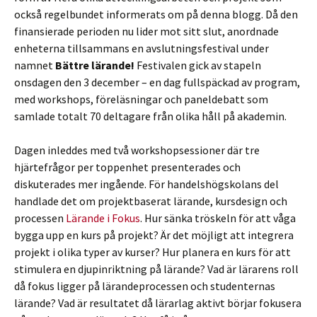
också regelbundet informerats om på denna blogg. Då den
finansierade perioden nu lider mot sitt slut, anordnade
enheterna tillsammans en avslutningsfestival under
namnet
Bättre lärande!
Festivalen gick av stapeln
onsdagen den 3 december – en dag fullspäckad av program,
med workshops, föreläsningar och paneldebatt som
samlade totalt 70 deltagare från olika håll på akademin.
Dagen inleddes med två workshopsessioner där tre
hjärtefrågor per toppenhet presenterades och
diskuterades mer ingående. För handelshögskolans del
handlade det om projektbaserat lärande, kursdesign och
processen
Lärande i Fokus
. Hur sänka tröskeln för att våga
bygga upp en kurs på projekt? Är det möjligt att integrera
projekt i olika typer av kurser? Hur planera en kurs för att
stimulera en djupinriktning på lärande? Vad är lärarens roll
då fokus ligger på lärandeprocessen och studenternas
lärande? Vad är resultatet då lärarlag aktivt börjar fokusera