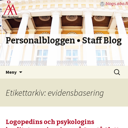
blogs.abo.fi
Personalbloggen • Staff Blog
Hoppa
Sök
Meny
till
efter:
innehåll
Etikettarkiv: evidensbasering
Logopedins och psykologins