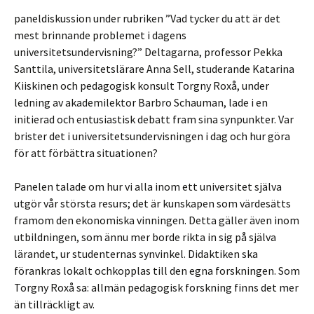
paneldiskussion under rubriken ”Vad tycker du att är det
mest brinnande problemet i dagens
universitetsundervisning?” Deltagarna, professor Pekka
Santtila, universitetslärare Anna Sell, studerande Katarina
Kiiskinen och pedagogisk konsult Torgny Roxå, under
ledning av akademilektor Barbro Schauman, lade i en
initierad och entusiastisk debatt fram sina synpunkter. Var
brister det i universitetsundervisningen i dag och hur göra
för att förbättra situationen?
Panelen talade om hur vi alla inom ett universitet själva
utgör vår största resurs; det är kunskapen som värdesätts
framom den ekonomiska vinningen. Detta gäller även inom
utbildningen, som ännu mer borde rikta in sig på själva
lärandet, ur studenternas synvinkel. Didaktiken ska
förankras lokalt ochkopplas till den egna forskningen. Som
Torgny Roxå sa: allmän pedagogisk forskning finns det mer
än tillräckligt av.