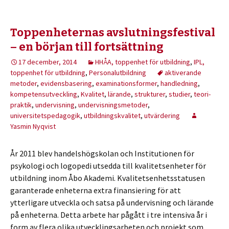
Toppenheternas avslutningsfestival
– en början till fortsättning
17 december, 2014
HHÅA, toppenhet för utbildning
,
IPL,
toppenhet för utbildning
,
Personalutbildning
aktiverande
metoder
,
evidensbasering
,
examinationsformer
,
handledning
,
kompetensutveckling
,
Kvalitet
,
lärande
,
strukturer
,
studier
,
teori-
praktik
,
undervisning
,
undervisningsmetoder
,
universitetspedagogik
,
utbildningskvalitet
,
utvärdering
Yasmin Nyqvist
År 2011 blev handelshögskolan och Institutionen för
psykologi och logopedi utsedda till kvalitetsenheter för
utbildning inom Åbo Akademi. Kvalitetsenhetsstatusen
garanterade enheterna extra finansiering för att
ytterligare utveckla och satsa på undervisning och lärande
på enheterna. Detta arbete har pågått i tre intensiva år i
form av flera olika utvecklingsarbeten och projekt som