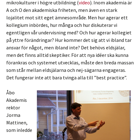
mikrokulturer i högre utbildning (
video
). Inom akademia är
A och O den akademiska friheten, men även en stark
lojalitet mot sitt eget ämnesområde. Men hur agerar ett
kollegium inbördes, hur många och hur diskuterar vi
egentligen vår undervisning med? Och hur agerar kollegiet
på yttre förändringar? Hur kommer det sig att vi ibland tar
ansvar för något, men ibland inte? Det behövs eldsjälar,
men det finns alltid skeptiker. För att nya idéer ska kunna
förankras och systemet utvecklas, måste den breda massan
som står mellan eldsjälarna och nej-sägarna engageras.
Det fungerar inte att bara tvinga alla till ”best practice”.
Åbo
Akademis
rektor
Jorma
Mattinen,
som inledde