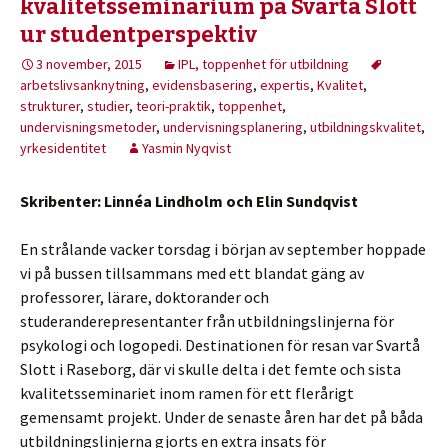
kvalitetsseminarium på Svartå Slott
ur studentperspektiv
3 november, 2015
IPL, toppenhet för utbildning
arbetslivsanknytning
,
evidensbasering
,
expertis
,
Kvalitet
,
strukturer
,
studier
,
teori-praktik
,
toppenhet
,
undervisningsmetoder
,
undervisningsplanering
,
utbildningskvalitet
,
yrkesidentitet
Yasmin Nyqvist
Skribenter: Linnéa Lindholm och Elin Sundqvist
En strålande vacker torsdag i början av september hoppade
vi på bussen tillsammans med ett blandat gäng av
professorer, lärare, doktorander och
studeranderepresentanter från utbildningslinjerna för
psykologi och logopedi. Destinationen för resan var Svartå
Slott i Raseborg, där vi skulle delta i det femte och sista
kvalitetsseminariet inom ramen för ett flerårigt
gemensamt projekt. Under de senaste åren har det på båda
utbildningslinjerna gjorts en extra insats för