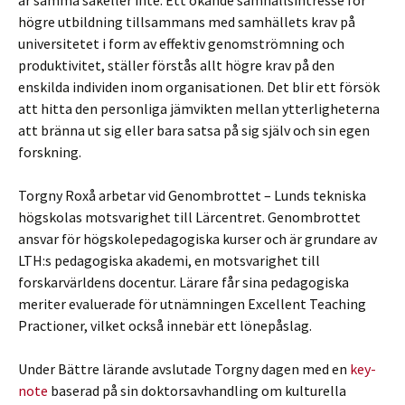
är samma sakeller inte. Ett ökande samhällsintresse för
högre utbildning tillsammans med samhällets krav på
universitetet i form av effektiv genomströmning och
produktivitet, ställer förstås allt högre krav på den
enskilda individen inom organisationen. Det blir ett försök
att hitta den personliga jämvikten mellan ytterligheterna
att bränna ut sig eller bara satsa på sig själv och sin egen
forskning.
Torgny Roxå arbetar vid Genombrottet – Lunds tekniska
högskolas motsvarighet till Lärcentret. Genombrottet
ansvar för högskolepedagogiska kurser och är grundare av
LTH:s pedagogiska akademi, en motsvarighet till
forskarvärldens docentur. Lärare får sina pedagogiska
meriter evaluerade för utnämningen Excellent Teaching
Practioner, vilket också innebär ett lönepåslag.
Under Bättre lärande avslutade Torgny dagen med en
key-
note
baserad på sin doktorsavhandling om kulturella