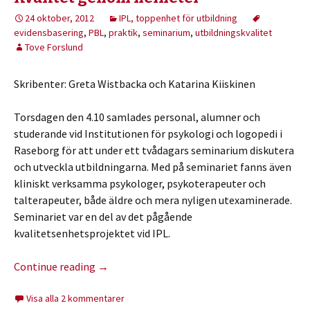
24 oktober, 2012
IPL, toppenhet för utbildning
evidensbasering
,
PBL
,
praktik
,
seminarium
,
utbildningskvalitet
Tove Forslund
Skribenter: Greta Wistbacka och Katarina Kiiskinen
Torsdagen den 4.10 samlades personal, alumner och
studerande vid Institutionen för psykologi och logopedi i
Raseborg för att under ett tvådagars seminarium diskutera
och utveckla utbildningarna. Med på seminariet fanns även
kliniskt verksamma psykologer, psykoterapeuter och
talterapeuter, både äldre och mera nyligen utexaminerade.
Seminariet var en del av det pågående
kvalitetsenhetsprojektet vid IPL.
Continue reading
→
Visa alla 2 kommentarer