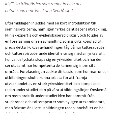
idylliska trädgården som ramar in hela det
natursköna området kring Svartå slott.
Eftermiddagen inleddes med en kort introduktion till
seminariets tema, nämligen ”Yrkesidentitetens utveckling,
klinisk expertis och evidensbaserad praxis”, och följdes av
en föreläsning om en avhandling som gjorts kopplad till
precis detta. Fokus i avhandlingen låg på hur talterapeuter
och talterapistuderande identifierar sig med sin yrkesroll,
hur väl de lyckats skapa sig en yrkesidentitet och hur den
ser ut, samt hur kompetenta de känner sig inom sitt
område. Föreläsningen väckte diskussion om hur man under
utbildningen skulle kunna arbeta för att främja
utvecklandet av en stark yrkesidentitet och kompetens
redan under studietiden på våra utbildningslinjer. Önskemål
om mera praktik under studietiden har kommit från
studerande och talterapeuter som nyligen utexaminerats,
men faktum är ju att utbildningen redan innehåller en hel