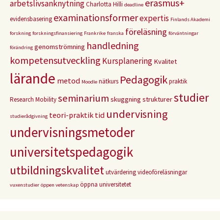
erasmus+
arbetslivsanknytning
Charlotta Hilli
deadline
examinationsformer
expertis
evidensbasering
Finlands Akademi
föreläsning
forskning
forskningsfinansiering
Frankrike
franska
förväntningar
handledning
genomströmning
förändring
kompetensutveckling
Kursplanering
Kvalitet
lärande
Pedagogik
metod
nätkurs
praktik
Moodle
studier
seminarium
skuggning
strukturer
Research Mobility
undervisning
teori-praktik
tid
studierådgivning
undervisningsmetoder
universitetspedagogik
utbildningskvalitet
utvärdering
videoföreläsningar
öppna universitetet
vuxenstudier
öppen vetenskap