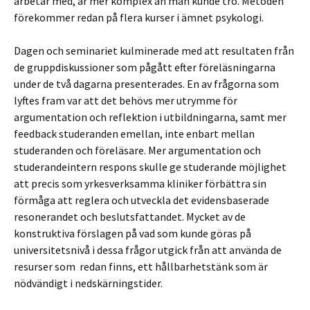
arbetar med, är mer komplex än man kunde tro. Metoden
förekommer redan på flera kurser i ämnet psykologi.
Dagen och seminariet kulminerade med att resultaten från
de gruppdiskussioner som pågått efter föreläsningarna
under de två dagarna presenterades. En av frågorna som
lyftes fram var att det behövs mer utrymme för
argumentation och reflektion i utbildningarna, samt mer
feedback studeranden emellan, inte enbart mellan
studeranden och föreläsare. Mer argumentation och
studerandeintern respons skulle ge studerande möjlighet
att precis som yrkesverksamma kliniker förbättra sin
förmåga att reglera och utveckla det evidensbaserade
resonerandet och beslutsfattandet. Mycket av de
konstruktiva förslagen på vad som kunde göras på
universitetsnivå i dessa frågor utgick från att använda de
resurser som redan finns, ett hållbarhetstänk som är
nödvändigt i nedskärningstider.