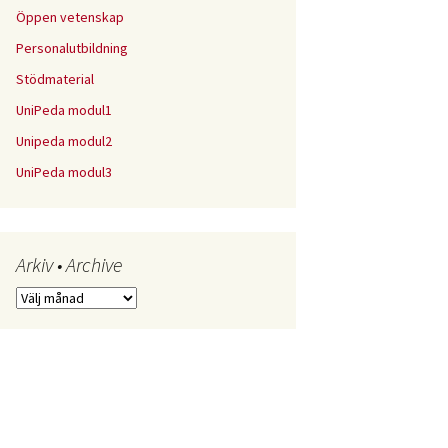
Öppen vetenskap
Personalutbildning
Stödmaterial
UniPeda modul1
Unipeda modul2
UniPeda modul3
Arkiv • Archive
Arkiv
•
Archive