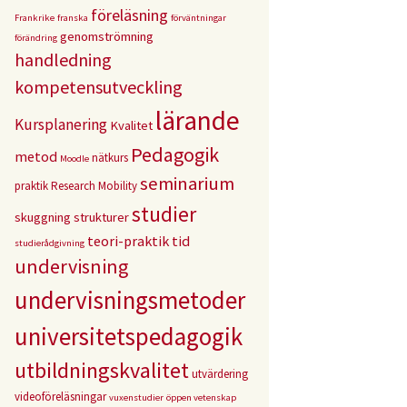
föreläsning
Frankrike
franska
förväntningar
genomströmning
förändring
handledning
kompetensutveckling
lärande
Kursplanering
Kvalitet
Pedagogik
metod
nätkurs
Moodle
seminarium
praktik
Research Mobility
studier
skuggning
strukturer
teori-praktik
tid
studierådgivning
undervisning
undervisningsmetoder
universitetspedagogik
utbildningskvalitet
utvärdering
videoföreläsningar
vuxenstudier
öppen vetenskap