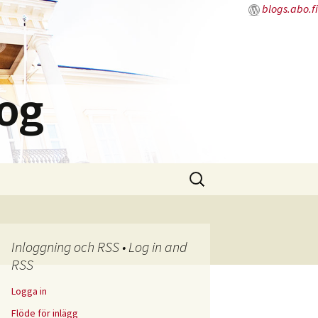
blogs.abo.fi
log
Sök
efter:
Inloggning och RSS • Log in and
RSS
Logga in
Flöde för inlägg