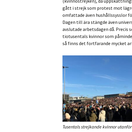
(kvinnostrejken), då uppskattning
gått i strejk som protest mot lägr
omfattade även hushållssysslor f
Dagen till ära stängde även univers
avslutade arbetsdagen då. Precis s
tiotusentals kvinnor som påminde 
så finns det fortfarande mycket ar
Tusentals strejkande kvinnor utanfö