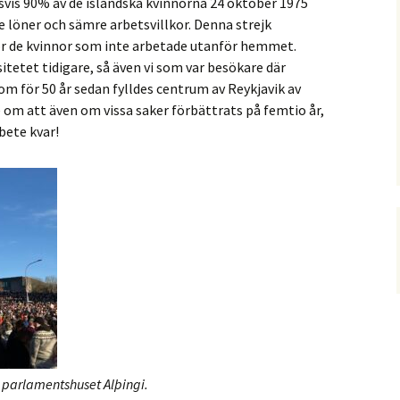
svis 90% av de isländska kvinnorna 24 oktober 1975
e löner och sämre arbetsvillkor. Denna strejk
ör de kvinnor som inte arbetade utanför hemmet.
itetet tidigare, så även vi som var besökare där
om för 50 år sedan fylldes centrum av Reykjavik av
om att även om vissa saker förbättrats på femtio år,
bete kvar!
r parlamentshuset Alþingi.