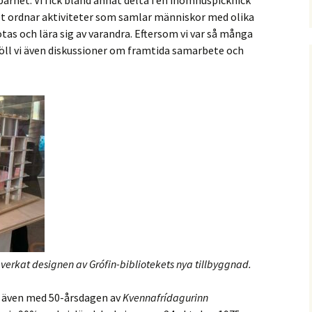
rhet. Vi fick bland annat delta i en inomhuspicknick
et ordnar aktiviteter som samlar människor med olika
tas och lära sig av varandra. Eftersom vi var så många
öll vi även diskussioner om framtida samarbete och
erkat designen av Grófin-bibliotekets nya tillbyggnad.
l även med 50-årsdagen av
Kvennafrídagurinn