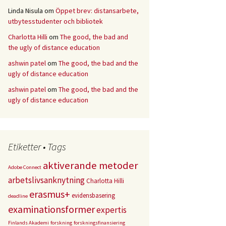
Linda Nisula
om
Öppet brev: distansarbete,
utbytesstudenter och bibliotek
Charlotta Hilli
om
The good, the bad and
the ugly of distance education
ashwin patel
om
The good, the bad and the
ugly of distance education
ashwin patel
om
The good, the bad and the
ugly of distance education
Etiketter • Tags
aktiverande metoder
Adobe Connect
arbetslivsanknytning
Charlotta Hilli
erasmus+
evidensbasering
deadline
examinationsformer
expertis
Finlands Akademi
forskning
forskningsfinansiering