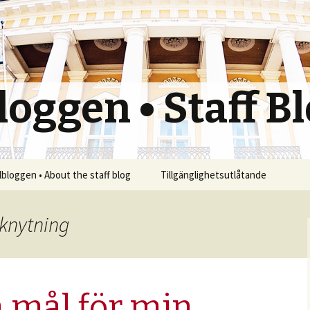
oggen • Staff B
bloggen • About the staff blog
Tillgänglighetsutlåtande
nknytning
 mål för min