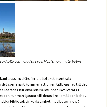
lvar Aalto och invigdes 1968. Möblerna är naturligtvis
kanta oss med Grófin-biblioteket i centrala
 i det som snart kommer att bli en tillbyggnad till det
esenterades hur användarsamfundet involverats i
et och hur man lyssnat till deras önskemål och behov.
ndska bibliotek sin verksamhet med betoning på