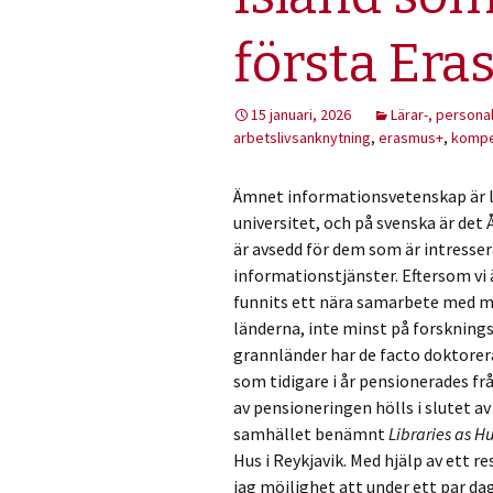
första Er
15 januari, 2026
Lärar-, persona
arbetslivsanknytning
,
erasmus+
,
kompe
Ämnet informationsvetenskap är lit
universitet, och på svenska är det
är avsedd för dem som är intresser
informationstjänster. Eftersom vi ä
funnits ett nära samarbete med mo
länderna, inte minst på forsknings
grannländer har de facto doktorera
som tidigare i år pensionerades frå
av pensioneringen hölls i slutet a
samhället benämnt
Libraries as 
Hus i Reykjavik. Med hjälp av ett
jag möjlighet att under ett par dag