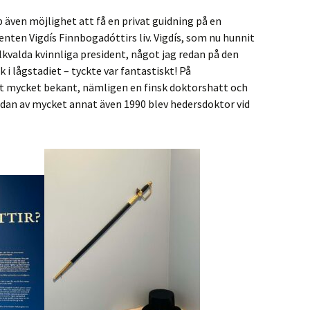
 även möjlighet att få en privat guidning på en
enten Vigdís Finnbogadóttirs liv. Vigdís, som nu hunnit
folkvalda kvinnliga president, något jag redan på den
k i lågstadiet – tyckte var fantastiskt! På
got mycket bekant, nämligen en finsk doktorshatt och
d sidan av mycket annat även 1990 blev hedersdoktor vid