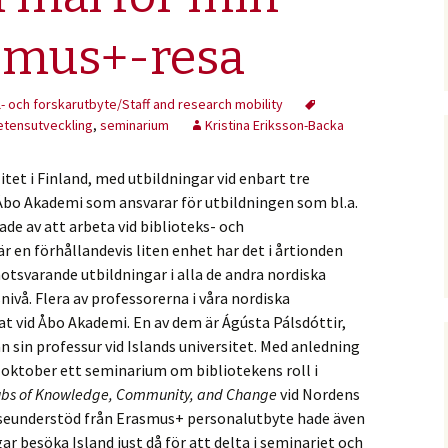
asmus+-resa
l- och forskarutbyte/Staff and research mobility
tensutveckling
,
seminarium
Kristina Eriksson-Backa
et i Finland, med utbildningar vid enbart tre
 Åbo Akademi som ansvarar för utbildningen som bl.a.
ade av att arbeta vid biblioteks- och
r en förhållandevis liten enhet har det i årtionden
tsvarande utbildningar i alla de andra nordiska
nivå. Flera av professorerna i våra nordiska
t vid Åbo Akademi. En av dem är Ágústa Pálsdóttir,
n sin professur vid Islands universitet. Med anledning
v oktober ett seminarium om bibliotekens roll i
Hubs of Knowledge, Community, and Change
vid Nordens
 reseunderstöd från Erasmus+ personalutbyte hade även
ar besöka Island just då för att delta i seminariet och