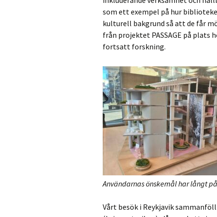
inkluderande verksamhet och hållba
som ett exempel på hur bibliotek
kulturell bakgrund så att de får mö
från projektet PASSAGE på plats h
fortsatt forskning.
Användarnas önskemål har långt påv
Vårt besök i Reykjavik sammanföl