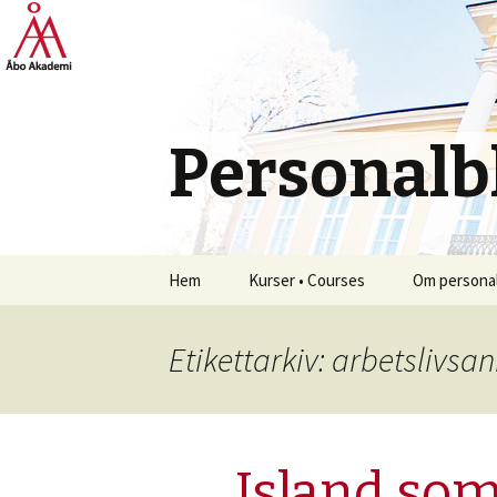
Personalbl
Hoppa
Hem
Kurser • Courses
Om personal
till
innehåll
Etikettarkiv: arbetslivsa
Island som