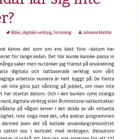
r?
ålder
,
digitala verktyg
,
forskning
Johanna Mattila
and känns det som om ens bäst före –datum har
serat för länge sedan. Det här kunde kanske passa in
många saker men nu tänker jag främst på användning
alla digitala och nätbaserade verktyg som vårt
dagliga arbetsliv numera är helt byggt på. De flesta
 väl inte göra just nånting på jobbet, om man inte
st har startat datorn. Och i den burken ryms otaliga
enord, digitala verktyg eller åtminstone nätkontakter
l sådana på någon server i det dolda av vår virtuella
klighet. Inte noga med det, ofta ändras programmen
 därmed även det så kallade användargränssnittet
 sätter oss i kontakt med verktygen. Dessutom
väntas vi också att lära oss nya program för att till