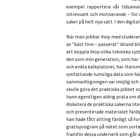
exempel rapportera vår tidsanv
intressant och motiverande – för
saker på helt nya sätt. I den digit
När man jobbar ihop med studerande
av ”bäst före – passerat” ibland b
att koppla ihop olika tekniska sys
den som min generation, som har lä
och enkla kalkylatorer, har. Härom
omfattande rumsliga data som härs
sammanfogningen var möjlig och v
skulle göra det praktiska jobbet s
hann egentligen aldrig prata om de
diskutera de praktiska sakerna lit
och presenterade materialet färdi
han hade fått allting färdigt så f
gratisprogram på nätet som sorter
framför dessa underverk som går att