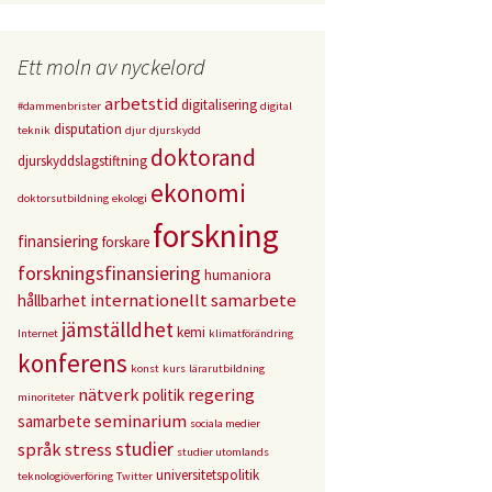
Ett moln av nyckelord
arbetstid
digitalisering
#dammenbrister
digital
disputation
teknik
djur
djurskydd
doktorand
djurskyddslagstiftning
ekonomi
doktorsutbildning
ekologi
forskning
finansiering
forskare
forskningsfinansiering
humaniora
internationellt samarbete
hållbarhet
jämställdhet
kemi
Internet
klimatförändring
konferens
konst
kurs
lärarutbildning
nätverk
regering
politik
minoriteter
seminarium
samarbete
sociala medier
studier
språk
stress
studier utomlands
universitetspolitik
teknologiöverföring
Twitter