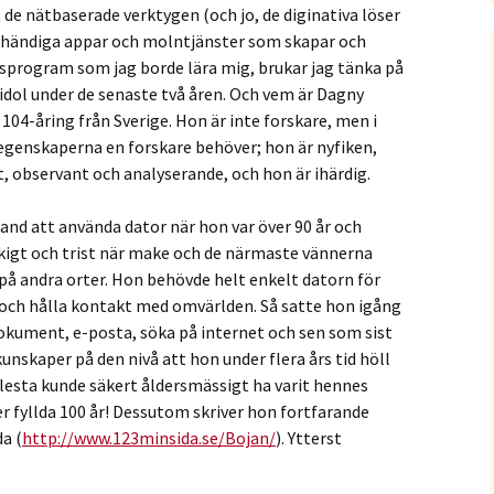
e nätbaserade verktygen (och jo, de diginativa löser
ehändiga appar och molntjänster som skapar och
ysprogram som jag borde lära mig, brukar jag tänka på
idol under de senaste två åren. Och vem är Dagny
104-åring från Sverige. Hon är inte forskare, men i
egenskaperna en forskare behöver; hon är nyfiken,
, observant och analyserande, och hon är ihärdig.
and att använda dator när hon var över 90 år och
råkigt och trist när make och de närmaste vännerna
på andra orter. Hon behövde helt enkelt datorn för
a och hålla kontakt med omvärlden. Så satte hon igång
dokument, e-posta, söka på internet och sen som sist
unskaper på den nivå att hon under flera års tid höll
 flesta kunde säkert åldersmässigt ha varit hennes
r fyllda 100 år! Dessutom skriver hon fortfarande
da (
http://www.123minsida.se/Bojan/
). Ytterst