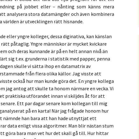
ändning på jobbet eller – nånting som känns mera
 att analysera stora datamängder och även kombinera
ala världen är utvecklingen rätt hisnande.
 eller yngre kolleger, dessa diginativa, kan känslan
li rätt påtaglig. Yngre människor är mycket kvickare
tem och deras kunnande är på en helt annan nivå än
rt sig t.ex. grunderna i statistik med papper, penna
dagen skulle vi sätta ihop en datamatrix av
tammade från flera olika källor. Jag visste att
isste också hur man kunde göra det. En yngre kollega
om jag antog att skulle ta honom närmare en vecka. Vi
t praktiska utförandet innan vi skiljdes åt för att
e senare. Ett par dagar senare kom kollegan till mig
ganalyserat på en karta! När jag frågade honom hur
ort nämnde han bara att han hade utnyttjat ett
ar data enligt vissa algoritmer. Man blir nästan stum
 göra bara man vet hur det skall gå till. Hur hittar