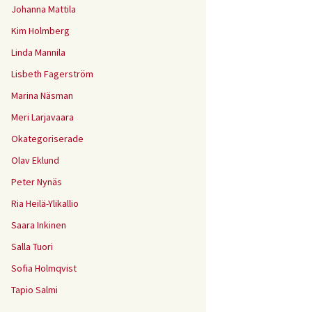
Johanna Mattila
Kim Holmberg
Linda Mannila
Lisbeth Fagerström
Marina Näsman
Meri Larjavaara
Okategoriserade
Olav Eklund
Peter Nynäs
Ria Heilä-Ylikallio
Saara Inkinen
Salla Tuori
Sofia Holmqvist
Tapio Salmi