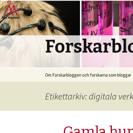
Forskarbl
Hoppa
Om Forskarbloggen och forskarna som bloggar
till
innehåll
Etikettarkiv: digitala ver
Gamla hund