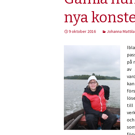
nya konste
9 oktober 2016
Johanna Mattila
Ibl
pas
på 
av 
var
kan
för
lös
til
ver
och
som
för