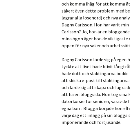
och komma ihåg för att komma åt d
säkert även detta problem med b
lagrar alla lösenord) och nya anal
Dagny Carlsson. Hon har varit min 
Carlsson? Jo, hon är en bloggande 
mina ögon äger hon de viktigaste 
öppen för nya saker och arbetssätt
Dagny Carlsson lärde sig på egen h
tyckte att livet hade blivit långt
hade dött och släktingarna bodde 
att skicka e-post till släktingarn
och lärde sig att skapa och lagra 
att ha en bloggsida. Hon tog sina k
datorkurser för seniorer, varav de
egna barn. Blogga började hon efte
varje dag ett inlägg på sin bloggsi
imponerande och förtjusande.