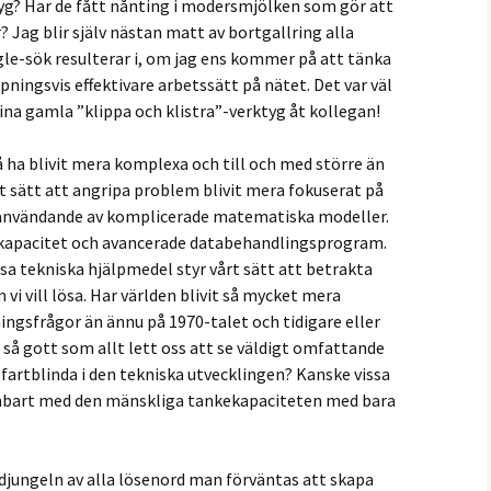
tyg? Har de fått nånting i modersmjölken som gör att
r? Jag blir själv nästan matt av bortgallring alla
gle-sök resulterar i, om jag ens kommer på att tänka
pningsvis effektivare arbetssätt på nätet. Det var väl
ina gamla ”klippa och klistra”-verktyg åt kollegan!
 ha blivit mera komplexa och till och med större än
rt sätt att angripa problem blivit mera fokuserat på
r användande av komplicerade matematiska modeller.
kapacitet och avancerade databehandlingsprogram.
sa tekniska hjälpmedel styr vårt sätt att betrakta
vi vill lösa. Har världen blivit så mycket mera
ingsfrågor än ännu på 1970-talet och tidigare eller
så gott som allt lett oss att se väldigt omfattande
 fartblinda i den tekniska utvecklingen? Kanske vissa
 enbart med den mänskliga tankekapaciteten med bara
djungeln av alla lösenord man förväntas att skapa