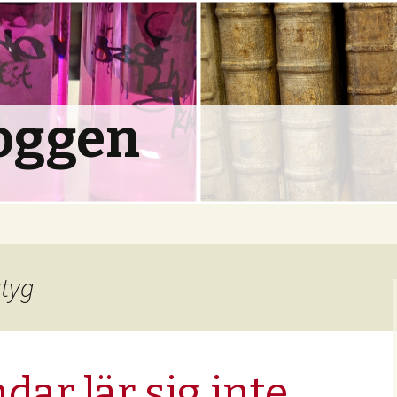
oggen
ktyg
ar lär sig inte