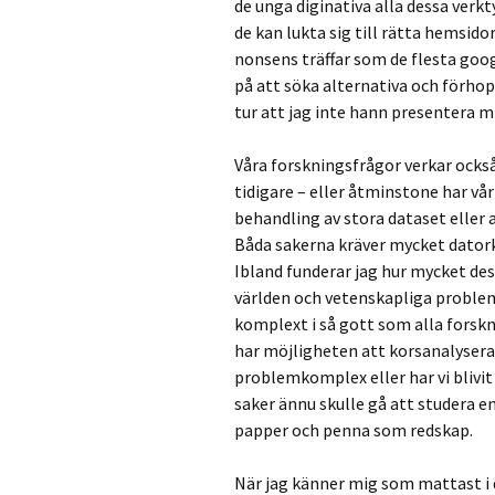
de unga diginativa alla dessa verk
de kan lukta sig till rätta hemsido
nonsens träffar som de flesta goo
på att söka alternativa och förhop
tur att jag inte hann presentera m
Våra forskningsfrågor verkar också
tidigare – eller åtminstone har vå
behandling av stora dataset elle
Båda sakerna kräver mycket dator
Ibland funderar jag hur mycket des
världen och vetenskapliga problem 
komplext i så gott som alla forskn
har möjligheten att korsanalysera 
problemkomplex eller har vi blivit
saker ännu skulle gå att studera
papper och penna som redskap.
När jag känner mig som mattast i 