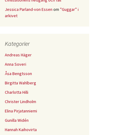
civilisationens nedgång och fall
Jessica Parland-von Essen
om
”Guggar” i
arkivet
Kategorier
Andreas Häger
Anna Soveri
Åsa Bengtsson
Birgitta Wahlberg
Charlotta Hilli
Christer Lindholm
Elina Pirjatanniemi
Gunilla Widén
Hannah Kaihovirta