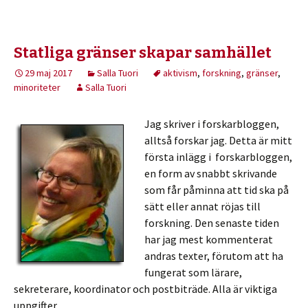
Statliga gränser skapar samhället
29 maj 2017
Salla Tuori
aktivism
,
forskning
,
gränser
,
minoriteter
Salla Tuori
Jag skriver i forskarbloggen,
alltså forskar jag. Detta är mitt
första inlägg i forskarbloggen,
en form av snabbt skrivande
som får påminna att tid ska på
sätt eller annat röjas till
forskning. Den senaste tiden
har jag mest kommenterat
andras texter, förutom att ha
fungerat som lärare,
sekreterare, koordinator och postbiträde. Alla är viktiga
uppgifter.