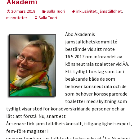
Akademi
20 mars 2018
Salla Tuori
inklusivitet
,
jämställdhet
,
minoriteter
Salla Tuori
Åbo Akademis
jämställdhetskommitté
bestämde vid sitt möte
16.5.2017 om införandet av
könsneutrala toaletter vid ÅA.
Ett tydligt förslag som tar i
beaktande både de som
behöver könsneutrala och de
som behöver könsseparerade
toaletter med skyltning som
tydligt visar stöd för könsöverskridande personer och är
lätt att förstå. Nu, snart ett
år senare fick jämställdhetskonsult, tillgänglighetsexpert,
fem-före magister i
genusvetenskap, anställd och studerande vid Åbo Akademi