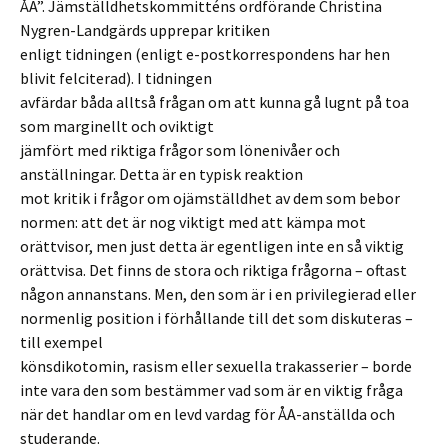
ÅA”. Jämställdhetskommitténs ordförande Christina
Nygren-Landgärds upprepar kritiken
enligt tidningen (enligt e-postkorrespondens har hen
blivit felciterad). I tidningen
avfärdar båda alltså frågan om att kunna gå lugnt på toa
som marginellt och oviktigt
jämfört med riktiga frågor som lönenivåer och
anställningar. Detta är en typisk reaktion
mot kritik i frågor om ojämställdhet av dem som bebor
normen: att det är nog viktigt med att kämpa mot
orättvisor, men just detta är egentligen inte en så viktig
orättvisa. Det finns de stora och riktiga frågorna – oftast
någon annanstans. Men, den som är i en privilegierad eller
normenlig position i förhållande till det som diskuteras –
till exempel
könsdikotomin, rasism eller sexuella trakasserier – borde
inte vara den som bestämmer vad som är en viktig fråga
när det handlar om en levd vardag för ÅA-anställda och
studerande.