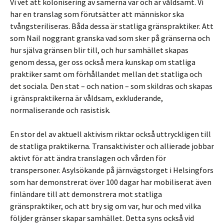
Vi vet att kolonisering av samerna var och är våldsamt. Vi
har en translag som förutsätter att människor ska
tvångsteriliseras. Båda dessa är statliga gränspraktiker. Att
som Nail noggrant granska vad som sker på gränserna och
hur själva gränsen blir till, och hur samhället skapas
genom dessa, ger oss också mera kunskap om statliga
praktiker samt om förhållandet mellan det statliga och
det sociala. Den stat – och nation – som skildras och skapas
i gränspraktikerna är våldsam, exkluderande,
normaliserande och rasistisk.
En stor del av aktuell aktivism riktar också uttryckligen till
de statliga praktikerna. Transaktivister och allierade jobbar
aktivt för att ändra translagen och vården för
transpersoner. Asylsökande på järnvägstorget i Helsingfors
som har demonstrerat över 100 dagar har mobiliserat även
finländare till att demonstrera mot statliga
gränspraktiker, och att bry sig om var, hur och med vilka
följder gränser skapar samhället. Detta syns också vid