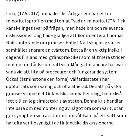
I maj (17.5.2017) ordnades det årliga seminariet för
minoritetsprofilen med temat ”vad är minoritet?” Vi fick
kanske inget svar på frågan, men hade bra och relevanta
diskussioner. Jag hade glädjen att kommentera Thomas
Nails anförande om gränser. Enligt Nail skapar gränser
samhället snarare än tvärtom. Detta är en viktig insikt i
dagens Finland med gränspraktiker som alltmera strider
mot en förståelse om rättvisa. Många finländare har varit
vana vid att lita på procedurer och fungerande system.
Också (åtminstone den forna) välfärdsstaten har
uppfattats som vänlig och ofta allierad. De sätt på vilka
gränser skapar det finländska samhället idag, har också
lett till en legitimitetskris av staten. Denna kris handlar
inte bara om nedmontering av något bra som varit, utan
gör synligt en sida av staten som våldsam på ett sätt som
har ofta varit osynligt i de finländska diskussionerna.