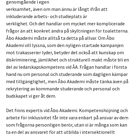
genomgående i egen
verksamhet, även om man ännu är långt ifrån att
inkluderande arbets- och studieplats är
verklighet. Och det handlar om mycket mer komplicerade
frågor än att konkret ändra på skyltningen för toaletterna.
Åbo Akademi måste alltså ta detta på allvar. Om Åbo
Akademi vill lyssna, som den nyligen startade kampanjen
mot trakasserier lyder, betyder det också att kunskap om
diskriminering, jämlikhet och strukturell makt måste bli en
del av ledarskapskompetens vid ÅA. Frågan handlar i första
hand nu om personal och studerande som dagligen kämpar
med tillgänglighet, men Åbo Akademi måste tänka även på
rekrytering av kommande studerande och personal och
budskapet vi ger åt dem.
Det finns expertis vid Åbo Akademi. Kompetenshöjning och
arbete för inklusivitet får inte vara enbart på ansvar av dem
som frågorna personligen berör, utan vi är många som kan
ta en del av ansvaret för att utbilda i intersektionellt