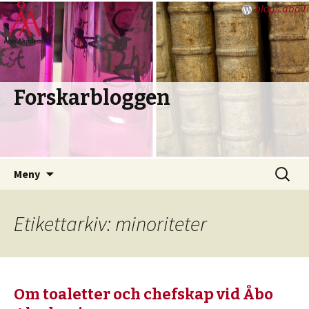
blogs.abo.fi
Forskarbloggen
Hoppa
Sök
Meny
till
efter:
innehåll
Etikettarkiv: minoriteter
Om toaletter och chefskap vid Åbo