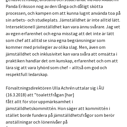
Panda Eriksson nog av den långa och dåligt skötta
processen, och kampen om att kunna lugnt använda toa på
sin arbets- och studieplats. Jämställdhet är inte alltid lätt.
Intersektionell jämställdhet kan vara ännu svårare. Jag vet
av egen erfarenhet och egna misstag att det inte är lätt
som chef att alltid se sina egna begränsningar som
kommer med privilegier av olika slag. Men, även om
jämställdhet och inklusivitet kan vara svåra att omsätta i
praktiken handlar det om kunskap, erfarenhet och om att
lära sig att vara lyhörd som chef – alltså om god och
respektfull ledarskap.
Förvaltningsdirektören Ulla Achrén uttalar sig i ÅU
(16.3.2018) att ”toalettfrågan [har]
fått allt för stor uppmärksamhet i
jämställdhetskommittén. Hon säger att kommittén i
stället borde fundera på jämställdhetsfrågor som berör
anställningar och lönenivåer på