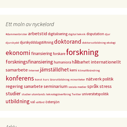
Ett moln av nyckelord
arbetstid
digitalisering
disputation
#dammenbrister
digital teknik
djur
doktorand
djurskyddslagstiftning
djurskydd
doktorsutbildning
ekologi
forskning
ekonomi
finansiering
forskare
forskningsfinansiering
internationellt
hållbarhet
humaniora
jämställdhet
samarbete
kemi
Internet
klimatförändring
konferens
nätverk
politik
konst
kurs
lärarutbildning
minoriteter
regering
seminarium
språk
stress
samarbete
sociala medier
studier
universitetspolitik
studier utomlands
teknologiöverföring
Twitter
utbildning
val
östersjön
välfärd
Arkiv