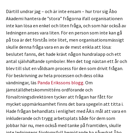
Därtill undrar jag – och är inte ensam – hur tror sig Åbo
Akademi hantera de ”stora” frågorna ifall organisationen
inte kan lösa en enkel och liten fråga, och som här också av
ledningen anses vara liten. För en person som inte kan gå
på toa är det förstås inte litet, men organisationsmässigt
skulle denna fråga vara en av de mest enkla att lösa:
beslutet fanns, det hade krävt någon hundralapp och ett
antal självhäftande symboler. Men det tog nästan ett år och
blev till slut en våldsam process för den som drivit frågan.
För beskrivning av hela processen och dess olika
vändningar, läs
Panda Erikssons blogg
. Om
jämställdhetskommitténs ordförande och
förvaltningsdirektören tycker att frågan har fått för
mycket uppmärksamhet finns det bara spegeln att titta i.
Hade frågan behandlats i enlighet med ÅA:s mål att vara en
inkluderande och trygg arbetsplats både för dem som
jobbar här nu, men också med tanke på framtiden, skulle
inte ledningens fördomsfull bemötande ha påverkat Åbo