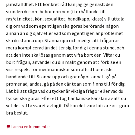
jämställdhet. Ett konkret råd kan jag ge genast: den
stunden du som bebor normen (i förhållande till
ras/etnicitet, kön, sexualitet, handikapp, klass) vill uttala
dig om vad som egentligen ska göras berörande någon
annan än dig själv eller vad som egentligen är problemet
ska du stanna upp. Stanna upp och medge att frågan är
mera komplicerad än det ter sig för dig i denna stund, och
att den inte ska lösas genom att vifta bort den. Viftar du
bort frågan, använder du din makt genom att förbise en
viss respekt för medmänniskor som alltid hör etiskt
handlande till. Stanna upp och gör något annat: gå på
promenad, andas, gå på den där toan som finns till för dig.
Låt bli att säga vad du tycker är viktiga frågor eller vad du
tycker ska göras. Efter ett tag har kanske känslan av att du
vet det rätta svaret avtagit. Då kan det vara lättare att göra
bra beslut.
Lämna en kommentar