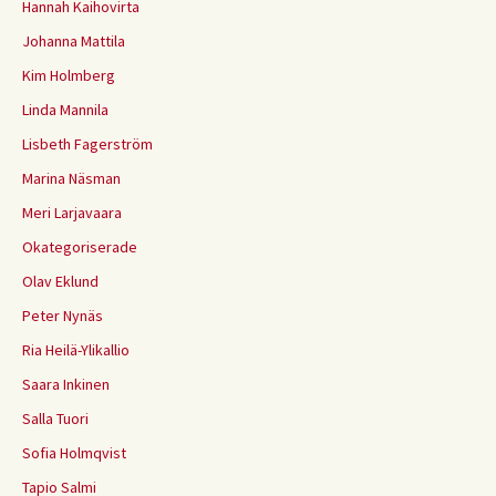
Hannah Kaihovirta
Johanna Mattila
Kim Holmberg
Linda Mannila
Lisbeth Fagerström
Marina Näsman
Meri Larjavaara
Okategoriserade
Olav Eklund
Peter Nynäs
Ria Heilä-Ylikallio
Saara Inkinen
Salla Tuori
Sofia Holmqvist
Tapio Salmi