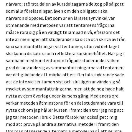
närvaro; största delen av kursdeltagarna deltog på så gott
som alla föreläsningar, även om den obligatoriska
närvaron slopades. Det som ur en lärares synvinkel var
utmanande med metoden var att tentamensfrågorna
måste röra sig på en väldigt tillämpad nivå, eftersom det
inte är meningen att studerande ska sitta och skriva av från
sina sammanfattningar vid tentamen, utan vid det laget
ska kunna diskutera och reflektera kursinnehållet.
När jag i
samband med kurstentamen frågade studerande i vilken
grad de använde sig av sammanfattningarna vid tentamen,
var det glädjande att märka att ett flertal studerande sade
att de inte vid tentamen sist och slutligen använde sig så
mycket av sammanfattningarna, men att de nog hade haft
nytta av dem överlag under kursens gång. Med andra ord
verkar metoden åtminstone för en del studerande vara till
nytta och om jag håller kursen i framtiden tror jag nog att
jag tar metoden i bruk. Detta försök har också gett mig
mod att prova på andra alternativa metoder i framtiden.
Om man planerar de alternativa metoderna så att de inte