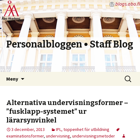
blogs.abo.fi
Personalbloggen • Staff Blog
Hoppa
Sök
Meny
till
efter:
innehåll
Alternativa undervisningsformer –
”fusklapp-systemet” ur
lärarsynvinkel
3 december, 2013
IPL, toppenhet för utbildning
examinationsformer
,
undervisning
,
undervisningsmetoder