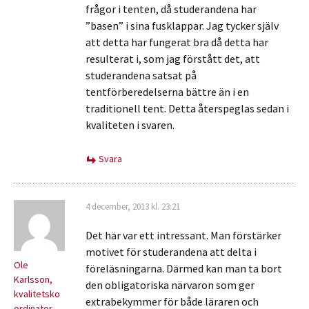
frågor i tenten, då studerandena har
”basen” i sina fusklappar. Jag tycker själv
att detta har fungerat bra då detta har
resulterat i, som jag förstått det, att
studerandena satsat på
tentförberedelserna bättre än i en
traditionell tent. Detta återspeglas sedan i
kvaliteten i svaren.
Svara
4 december, 2013 kl. 23:21
Det här var ett intressant. Man förstärker
motivet för studerandena att delta i
Ole
föreläsningarna. Därmed kan man ta bort
Karlsson,
den obligatoriska närvaron som ger
kvalitetsko
extrabekymmer för både läraren och
ordinator