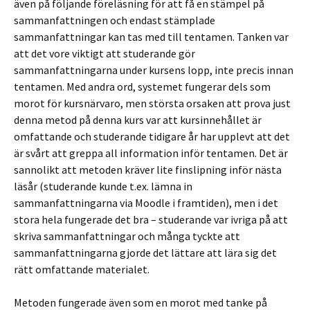
även på följande föreläsning för att få en stämpel på
sammanfattningen och endast stämplade
sammanfattningar kan tas med till tentamen. Tanken var
att det vore viktigt att studerande gör
sammanfattningarna under kursens lopp, inte precis innan
tentamen. Med andra ord, systemet fungerar dels som
morot för kursnärvaro, men största orsaken att prova just
denna metod på denna kurs var att kursinnehållet är
omfattande och studerande tidigare år har upplevt att det
är svårt att greppa all information inför tentamen. Det är
sannolikt att metoden kräver lite finslipning inför nästa
läsår (studerande kunde t.ex. lämna in
sammanfattningarna via Moodle i framtiden), men i det
stora hela fungerade det bra – studerande var ivriga på att
skriva sammanfattningar och många tyckte att
sammanfattningarna gjorde det lättare att lära sig det
rätt omfattande materialet.
Metoden fungerade även som en morot med tanke på