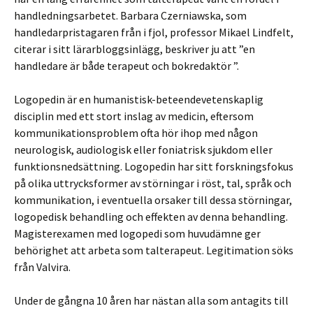
handledningsarbetet. Barbara Czerniawska, som
handledarpristagaren från i fjol, professor Mikael Lindfelt,
citerar i sitt lärarbloggsinlägg, beskriver ju att ”en
handledare är både terapeut och bokredaktör ”.
Logopedin är en humanistisk-beteendevetenskaplig
disciplin med ett stort inslag av medicin, eftersom
kommunikationsproblem ofta hör ihop med någon
neurologisk, audiologisk eller foniatrisk sjukdom eller
funktionsnedsättning. Logopedin har sitt forskningsfokus
på olika uttrycksformer av störningar i röst, tal, språk och
kommunikation, i eventuella orsaker till dessa störningar,
logopedisk behandling och effekten av denna behandling.
Magisterexamen med logopedi som huvudämne ger
behörighet att arbeta som talterapeut. Legitimation söks
från Valvira.
Under de gångna 10 åren har nästan alla som antagits till