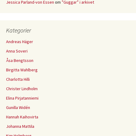
Jessica Parland-von Essen
om
”Guggar” i arkivet
Kategorier
Andreas Häger
Anna Soveri
Åsa Bengtsson
Birgitta Wahlberg
Charlotta Hilli
Christer Lindholm
Elina Pirjatanniemi
Gunilla Widén
Hannah Kaihovirta
Johanna Mattila
Kim Holmberg