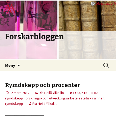
blogs.abo.fi
Forskarbloggen
Hoppa
Sök
Meny
till
efter:
innehåll
Rymdskepp och procenter
12 mars 2012
Ria Heilä-Ylikallio
FOU
,
NTNU
,
NTNU
rymdskepp Forsknings- och utvecklingsarbete estetiska ämnen
,
rymdskepp
Ria Heilä-Ylikallio