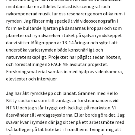
med dans där en alldeles fantastisk scenografi och
nykomponerad musik tar oss resenärer genom olika rum i
rymden. Jag fäster mig speciellt vid videoscenografin i
form av bultande hjärtan på dansarnas kroppar och som
planeter och rymdvarelser i taket på själva rymdskeppet
där vi sitter. Målgruppen är 13-14 åringar och syftet att
undersöka världsrymden både konstnärligt och
naturvetenskapligt. Projektet har pågått sedan hösten,
och föreställningen SPACE ME avslutar projektet.
Forskningsmaterial samlas in med hjälp av videokamera,
elevtexter och intervjuer.
Jag har åkt rymdskepp och landat. Grannen med Hello
Kitty-sockorna som till vardags är försteamanuens vid
NTNU och jag står tryggt och lyckligt på markytan. Vi
återvänder till vardagssysslorna. Eller borde göra det. Jag
svävar kvar i rymden där jag sitter på ett arbetsmöte med
två kolleger på biblioteket i Trondheim. Tvingar mig att