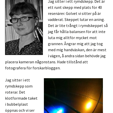
Jag sitter i ett rymdskepp. Det är
ett runt skepp med plats för 40
resenärer. Golvet vi sitter på är
vadderat. Skeppet lutar en aning.
Det är lite trångt i rymdskeppet så
jag får hålla balansen för att inte
luta mig alltför mycket mot
grannen. Ångrar mig att jag tog
med mig handväskan, den är mest
i vägen, å andra sidan behövde jag
placera kameran någonstans. Hade tillstånd att
fotografera för forskarbloggen.
Jag sitter i ett
rymdskepp som
roterar. Det
klotformade taket
i bubbelplast
öppnas och vi ser