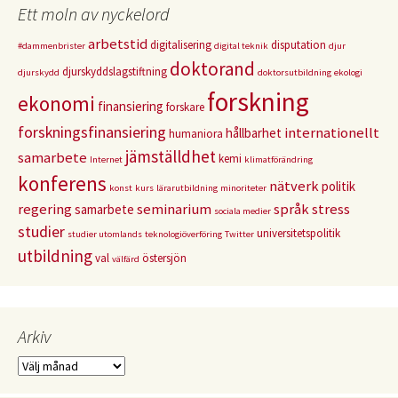
Ett moln av nyckelord
arbetstid
digitalisering
disputation
#dammenbrister
digital teknik
djur
doktorand
djurskyddslagstiftning
djurskydd
doktorsutbildning
ekologi
forskning
ekonomi
finansiering
forskare
forskningsfinansiering
internationellt
hållbarhet
humaniora
jämställdhet
samarbete
kemi
Internet
klimatförändring
konferens
nätverk
politik
konst
kurs
lärarutbildning
minoriteter
regering
seminarium
språk
stress
samarbete
sociala medier
studier
universitetspolitik
studier utomlands
teknologiöverföring
Twitter
utbildning
val
östersjön
välfärd
Arkiv
Arkiv