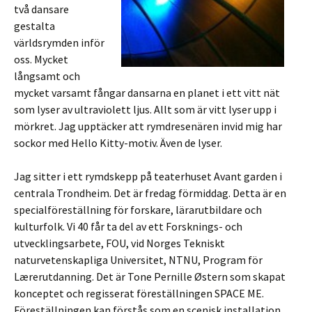
två dansare
gestalta
världsrymden inför
oss. Mycket
långsamt och
mycket varsamt fångar dansarna en planet i ett vitt nät
som lyser av ultraviolett ljus. Allt som är vitt lyser upp i
mörkret. Jag upptäcker att rymdresenären invid mig har
sockor med Hello Kitty-motiv. Även de lyser.
Jag sitter i ett rymdskepp på teaterhuset Avant garden i
centrala Trondheim. Det är fredag förmiddag. Detta är en
specialföreställning för forskare, lärarutbildare och
kulturfolk. Vi 40 får ta del av ett Forsknings- och
utvecklingsarbete, FOU, vid Norges Tekniskt
naturvetenskapliga Universitet, NTNU, Program för
Lærerutdanning. Det är Tone Pernille Østern som skapat
konceptet och regisserat föreställningen SPACE ME.
Föreställningen kan förstås som en scenisk installation