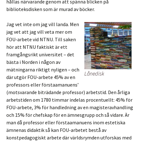
hållas närvarande genom att spänna blicken på
biblioteksdisken som är murad av böcker.
Jag vet inte om jag vill landa. Men
jag vet att jag vill veta mer om
FOU-arbete vid NTNU. Till saken
hör att NTNU faktiskt är ett
framgångsrikt universitet – det
bästa i Norden i någon av
mätningarna riktigt nyligen – och
Lånedisk
där utgör FOU-arbete 45% av en
professors eller förstaamanuens’
(motsvarande biträdande professor) arbetstid. Den årliga
arbetstiden om 1780 timmar indelas procentuellt: 45% för
FOU-arbete, 3% för handledning av en magisteravhandling
och 15% för chefskap för en ämnesgrupp och så vidare. Är
man då professor eller förstaamanuens inom estetiska
ämnenas didaktik så kan FOU-arbetet bestå av
konstpedagogiskt arbete där världsrymden utforskas med