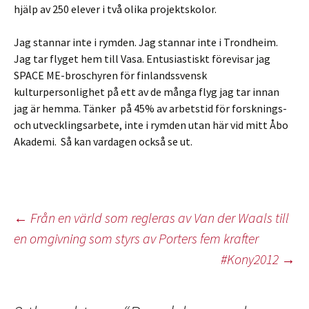
hjälp av 250 elever i två olika projektskolor.
Jag stannar inte i rymden. Jag stannar inte i Trondheim.
Jag tar flyget hem till Vasa. Entusiastiskt förevisar jag
SPACE ME-broschyren för finlandssvensk
kulturpersonlighet på ett av de många flyg jag tar innan
jag är hemma. Tänker på 45% av arbetstid för forsknings-
och utvecklingsarbete, inte i rymden utan här vid mitt Åbo
Akademi. Så kan vardagen också se ut.
Inläggsnavigering
←
Från en värld som regleras av Van der Waals till
en omgivning som styrs av Porters fem krafter
#Kony2012
→