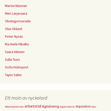
Marina Näsman
Meri Larjavaara
Okategoriserade
Olav Eklund
Peter Nynäs
Ria Heilä-Ylikallio
Saara Inkinen
Salla Tuori
Sofia Holmqvist
Tapio Salmi
Ett moln av nyckelord
arbetstid
digitalisering
disputation
#dammenbrister
digital teknik
djur