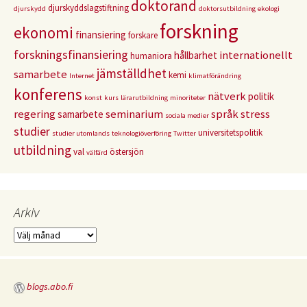
doktorand
djurskyddslagstiftning
djurskydd
doktorsutbildning
ekologi
forskning
ekonomi
finansiering
forskare
forskningsfinansiering
internationellt
hållbarhet
humaniora
jämställdhet
samarbete
kemi
Internet
klimatförändring
konferens
nätverk
politik
konst
kurs
lärarutbildning
minoriteter
regering
seminarium
språk
stress
samarbete
sociala medier
studier
universitetspolitik
studier utomlands
teknologiöverföring
Twitter
utbildning
val
östersjön
välfärd
Arkiv
Arkiv
blogs.abo.fi