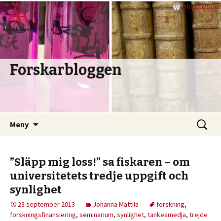
blogs.abo.fi
Forskarbloggen
Hoppa
Sök
Meny
till
efter:
innehåll
”Släpp mig loss!” sa fiskaren – om
universitetets tredje uppgift och
synlighet
23 september 2013
Johanna Mattila
forskning
,
forskningsfinansiering
,
seminarium
,
synlighet
,
tankesmedja
,
trejde