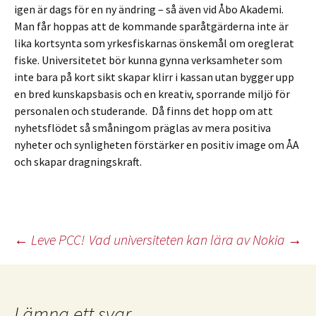
igen är dags för en ny ändring – så även vid Åbo Akademi.
Man får hoppas att de kommande sparåtgärderna inte är
lika kortsynta som yrkesfiskarnas önskemål om oreglerat
fiske. Universitetet bör kunna gynna verksamheter som
inte bara på kort sikt skapar klirr i kassan utan bygger upp
en bred kunskapsbasis och en kreativ, sporrande miljö för
personalen och studerande. Då finns det hopp om att
nyhetsflödet så småningom präglas av mera positiva
nyheter och synligheten förstärker en positiv image om ÅA
och skapar dragningskraft.
Inläggsnavigering
←
Leve PCC!
Vad universiteten kan lära av Nokia
→
Lämna ett svar