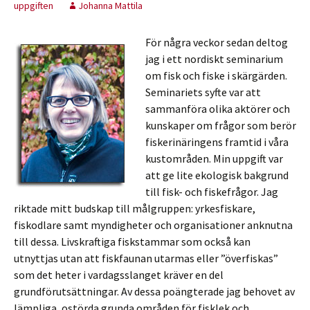
uppgiften
Johanna Mattila
För några veckor sedan deltog
jag i ett nordiskt seminarium
om fisk och fiske i skärgärden.
Seminariets syfte var att
sammanföra olika aktörer och
kunskaper om frågor som berör
fiskerinäringens framtid i våra
kustområden. Min uppgift var
att ge lite ekologisk bakgrund
till fisk- och fiskefrågor. Jag
riktade mitt budskap till målgruppen: yrkesfiskare,
fiskodlare samt myndigheter och organisationer anknutna
till dessa. Livskraftiga fiskstammar som också kan
utnyttjas utan att fiskfaunan utarmas eller ”överfiskas”
som det heter i vardagsslanget kräver en del
grundförutsättningar. Av dessa poängterade jag behovet av
lämpliga, ostörda grunda områden för fisklek och