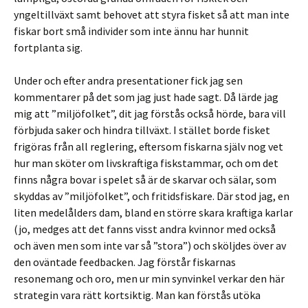
yngeltillväxt samt behovet att styra fisket så att man inte
fiskar bort små individer som inte ännu har hunnit
fortplanta sig.
Under och efter andra presentationer fick jag sen
kommentarer på det som jag just hade sagt. Då lärde jag
mig att ”miljöfolket”, dit jag förstås också hörde, bara vill
förbjuda saker och hindra tillväxt. I stället borde fisket
frigöras från all reglering, eftersom fiskarna själv nog vet
hur man sköter om livskraftiga fiskstammar, och om det
finns några bovar i spelet så är de skarvar och sälar, som
skyddas av ”miljöfolket”, och fritidsfiskare. Där stod jag, en
liten medelålders dam, bland en större skara kraftiga karlar
(jo, medges att det fanns visst andra kvinnor med också
och även men som inte var så ”stora”) och sköljdes över av
den oväntade feedbacken. Jag förstår fiskarnas
resonemang och oro, men ur min synvinkel verkar den här
strategin vara rätt kortsiktig. Man kan förstås utöka