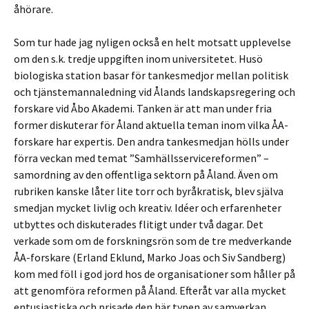
åhörare.
Som tur hade jag nyligen också en helt motsatt upplevelse
om den s.k. tredje uppgiften inom universitetet. Husö
biologiska station basar för tankesmedjor mellan politisk
och tjänstemannaledning vid Ålands landskapsregering och
forskare vid Åbo Akademi. Tanken är att man under fria
former diskuterar för Åland aktuella teman inom vilka ÅA-
forskare har expertis. Den andra tankesmedjan hölls under
förra veckan med temat ”Samhällsservicereformen” –
samordning av den offentliga sektorn på Åland. Även om
rubriken kanske låter lite torr och byråkratisk, blev själva
smedjan mycket livlig och kreativ. Idéer och erfarenheter
utbyttes och diskuterades flitigt under två dagar. Det
verkade som om de forskningsrön som de tre medverkande
ÅA-forskare (Erland Eklund, Marko Joas och Siv Sandberg)
kom med föll i god jord hos de organisationer som håller på
att genomföra reformen på Åland. Efteråt var alla mycket
entusiastiska och prisade den här typen av samverkan