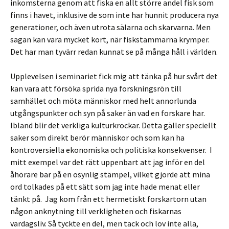
inkomsterna genom att fiska en allt större andel fisk som
finns i havet, inklusive de som inte har hunnit producera nya
generationer, och även utrota sälarna och skarvarna. Men
sagan kan vara mycket kort, när fiskstammarna krymper.
Det har man tyvärr redan kunnat se på många håll i världen.
Upplevelsen i seminariet fick mig att tänka på hur svårt det
kan vara att försöka sprida nya forskningsrön till
samhället och möta människor med helt annorlunda
utgångspunkter och syn på saker än vad en forskare har.
Ibland blir det verkliga kulturkrockar. Detta gäller speciellt
saker som direkt berör människor och som kan ha
kontroversiella ekonomiska och politiska konsekvenser. I
mitt exempel var det rätt uppenbart att jag inför en del
åhörare bar på en osynlig stämpel, vilket gjorde att mina
ord tolkades på ett sätt som jag inte hade menat eller
tänkt på. Jag kom från ett hermetiskt forskartorn utan
någon anknytning till verkligheten och fiskarnas
vardagsliv. Så tyckte en del, men tack och lov inte alla,