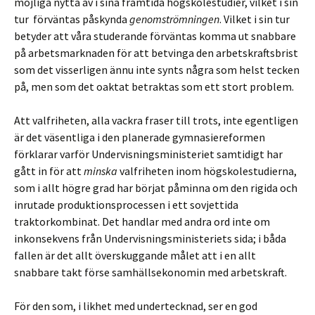
möjliga nytta av i sina framtida högskolestudier, vilket i sin
tur förväntas påskynda
genomströmningen
. Vilket i sin tur
betyder att våra studerande förväntas komma ut snabbare
på arbetsmarknaden för att betvinga den arbetskraftsbrist
som det visserligen ännu inte synts några som helst tecken
på, men som det oaktat betraktas som ett stort problem.
Att valfriheten, alla vackra fraser till trots, inte egentligen
är det väsentliga i den planerade gymnasiereformen
förklarar varför Undervisningsministeriet samtidigt har
gått in för att
minska
valfriheten inom högskolestudierna,
som i allt högre grad har börjat påminna om den rigida och
inrutade produktionsprocessen i ett sovjettida
traktorkombinat. Det handlar med andra ord inte om
inkonsekvens från Undervisningsministeriets sida; i båda
fallen är det allt överskuggande målet att i en allt
snabbare takt förse samhällsekonomin med arbetskraft.
För den som, i likhet med undertecknad, ser en god