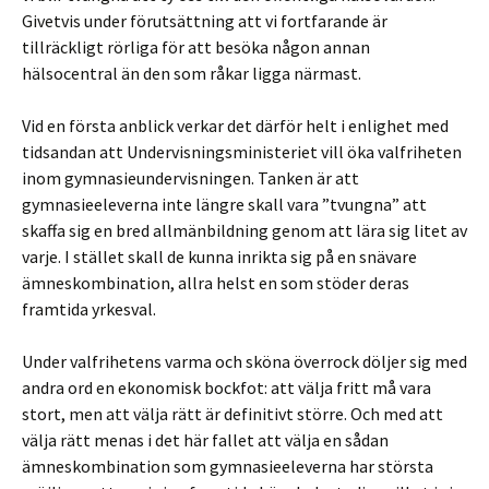
Givetvis under förutsättning att vi fortfarande är
tillräckligt rörliga för att besöka någon annan
hälsocentral än den som råkar ligga närmast.
Vid en första anblick verkar det därför helt i enlighet med
tidsandan att Undervisningsministeriet vill öka valfriheten
inom gymnasieundervisningen. Tanken är att
gymnasieeleverna inte längre skall vara ”tvungna” att
skaffa sig en bred allmänbildning genom att lära sig litet av
varje. I stället skall de kunna inrikta sig på en snävare
ämneskombination, allra helst en som stöder deras
framtida yrkesval.
Under valfrihetens varma och sköna överrock döljer sig med
andra ord en ekonomisk bockfot: att välja fritt må vara
stort, men att välja rätt är definitivt större. Och med att
välja rätt menas i det här fallet att välja en sådan
ämneskombination som gymnasieeleverna har största