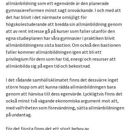
allmänbildning som ett egenvärde är den planerade
gymnasiereformen minst sagt oroväckande. I och med att
det har blivit i det närmaste omöjligt för
högskolestuderande att bredda sin allmänbildning genom
att av rent intresse gå på kurser som faller utanför den
egna studieplanen har våra gymnasier i praktiken blivit
allmänbildningens sista bastion. Om också den bastionen
faller kommer allmänbildningen igen att bli ett
privilegium för dem som har tid, energi och resurser att
allmänbilda sig på egen tid och bekostnad.
I det rådande samhällsklimatet finns det dessvärre inget
större hopp om att kunna rädda allmänbildningen bara
genom att hänvisa till dess egenvärde. Lyckligtvis finns det
också minst två vägande ekonomiska argument mot att,
med valfriheten som förevändning, sätta allmänbildningen
på undantag.
För det första finns det ett stort behov av