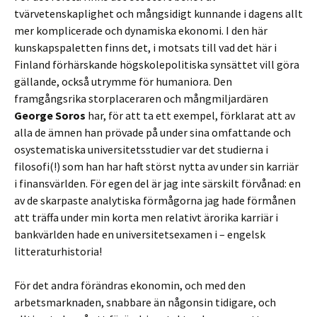
tvärvetenskaplighet och mångsidigt kunnande i dagens allt
mer komplicerade och dynamiska ekonomi. I den här
kunskapspaletten finns det, i motsats till vad det här i
Finland förhärskande högskolepolitiska synsättet vill göra
gällande, också utrymme för humaniora. Den
framgångsrika storplaceraren och mångmiljardären
George Soros
har, för att ta ett exempel, förklarat att av
alla de ämnen han prövade på under sina omfattande och
osystematiska universitetsstudier var det studierna i
filosofi(!) som han har haft störst nytta av under sin karriär
i finansvärlden. För egen del är jag inte särskilt förvånad: en
av de skarpaste analytiska förmågorna jag hade förmånen
att träffa under min korta men relativt ärorika karriär i
bankvärlden hade en universitetsexamen i – engelsk
litteraturhistoria!
För det andra förändras ekonomin, och med den
arbetsmarknaden, snabbare än någonsin tidigare, och