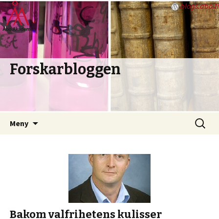
blogs.abo.fi
Forskarbloggen
Hoppa
Sök
Meny
till
efter:
innehåll
Bakom valfrihetens kulisser