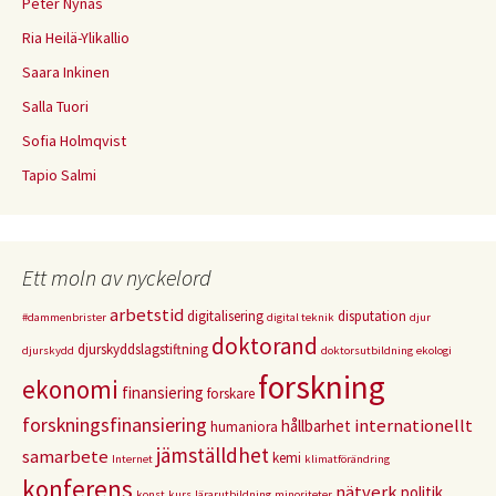
Peter Nynäs
Ria Heilä-Ylikallio
Saara Inkinen
Salla Tuori
Sofia Holmqvist
Tapio Salmi
Ett moln av nyckelord
arbetstid
digitalisering
disputation
#dammenbrister
digital teknik
djur
doktorand
djurskyddslagstiftning
djurskydd
doktorsutbildning
ekologi
forskning
ekonomi
finansiering
forskare
forskningsfinansiering
internationellt
hållbarhet
humaniora
jämställdhet
samarbete
kemi
Internet
klimatförändring
konferens
nätverk
politik
konst
kurs
lärarutbildning
minoriteter