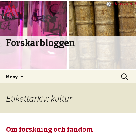
blogs.abo.fi
Forskarbloggen
Hoppa
Sök
Meny
till
efter:
innehåll
Etikettarkiv: kultur
Om forskning och fandom