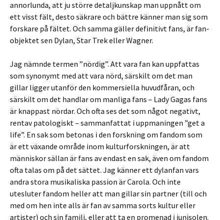
annorlunda, att ju större detaljkunskap man uppnått om
ett visst fält, desto säkrare och bättre känner man sig som
forskare på fältet. Och samma gäller definitivt fans, är fan-
objektet sen Dylan, Star Trek eller Wagner.
Jag nämnde termen ”nördig”. Att vara fan kan uppfattas
som synonymt med att vara nörd, särskilt om det man
gillar ligger utanför den kommersiella huvudfåran, och
särskilt om det handlar om manliga fans – Lady Gagas fans
är knappast nördar. Och ofta ses det som något negativt,
rentav patologiskt – sammanfattat i uppmaningen ”get a
life”. En sak som betonas i den forskning om fandom som
är ett växande område inom kulturforskningen, är att
människor sällan är fans av endast en sak, även om fandom
ofta talas om på det sättet. Jag känner ett dylanfan vars
andra stora musikaliska passion är Carola. Och inte
utesluter fandom heller att man gillar sin partner (till och
med om hen inte alls är fan av samma sorts kultur eller
artister) och sin familj, eller att ta en promenad i junisolen.