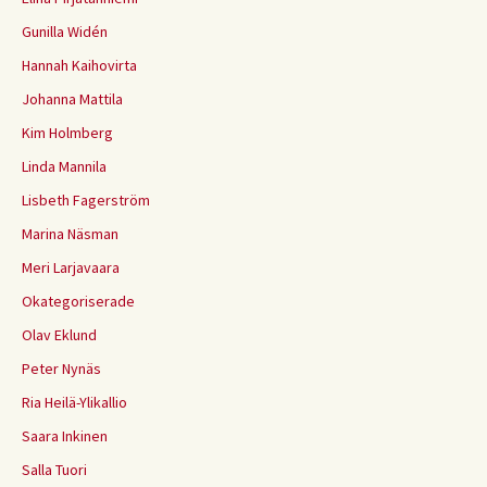
Gunilla Widén
Hannah Kaihovirta
Johanna Mattila
Kim Holmberg
Linda Mannila
Lisbeth Fagerström
Marina Näsman
Meri Larjavaara
Okategoriserade
Olav Eklund
Peter Nynäs
Ria Heilä-Ylikallio
Saara Inkinen
Salla Tuori