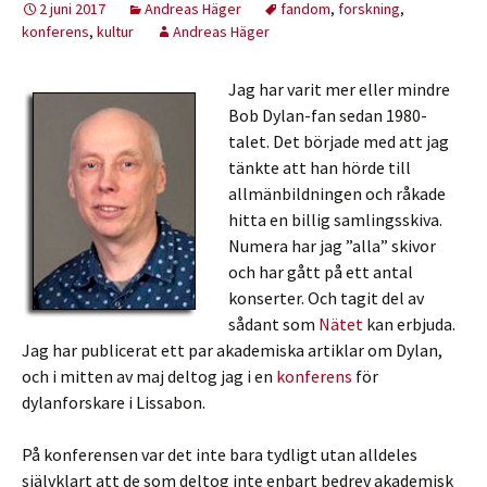
2 juni 2017
Andreas Häger
fandom
,
forskning
,
konferens
,
kultur
Andreas Häger
Jag har varit mer eller mindre
Bob Dylan-fan sedan 1980-
talet. Det började med att jag
tänkte att han hörde till
allmänbildningen och råkade
hitta en billig samlingsskiva.
Numera har jag ”alla” skivor
och har gått på ett antal
konserter. Och tagit del av
sådant som
Nätet
kan erbjuda.
Jag har publicerat ett par akademiska artiklar om Dylan,
och i mitten av maj deltog jag i en
konferens
för
dylanforskare i Lissabon.
På konferensen var det inte bara tydligt utan alldeles
självklart att de som deltog inte enbart bedrev akademisk