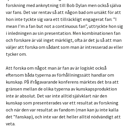
forskning med anknytning till Bob Dylan men också själva
var fans. Det var rentav så att någon bad om ursäkt för att
hon inte tyckte sig vara ett tillräckligt engagerat fan: ”I
mean I’m a fan but not a continuous fan”, uttryckte hon sig
i inledningen av sin presentation. Men kombinationen fan
och forskare är väl inget märkligt, ofta är det ju så att man
väljer att forska om sådant som man är intresserad av eller
tycker om.
Att forska om något man är fan av är logiskt också
eftersom båda typerna av förhållningssätt handlar om
kunskap. På ifrågavarande konferens märktes det bra att
gränsen mellan de olika typerna av kunskapsproduktion
inte är absolut. Det var inte alltid självklart när den
kunskap som presenterades var ett resultat av forskning
och när den var resultat av fandom (man kan ju inte kalla
det ”fanskap), och inte var det heller alltid nödvändigt att
veta.