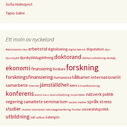
Sofia Holmqvist
Tapio Salmi
Ett moln av nyckelord
arbetstid
digitalisering
disputation
#dammenbrister
digital teknik
djur
doktorand
djurskyddslagstiftning
djurskydd
doktorsutbildning
ekologi
forskning
ekonomi
finansiering
forskare
forskningsfinansiering
internationellt
hållbarhet
humaniora
jämställdhet
samarbete
kemi
Internet
klimatförändring
konferens
nätverk
politik
konst
kurs
lärarutbildning
minoriteter
regering
seminarium
språk
stress
samarbete
sociala medier
studier
universitetspolitik
studier utomlands
teknologiöverföring
Twitter
utbildning
val
östersjön
välfärd