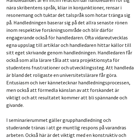
Handledandet är en intim relation där handledaren rör sig
nära skribentens språk, kliar in konjunktioner, rensar i
resonemang och tuktar det talspråk som hotar tränga sig
på. Handledningen baserar sig på det allra senaste rönen
inom respektive forskningsområde och blir därför
engagerande också för handledaren. Ofta vidareutvecklas
egna uppslag till artiklar och handledaren hittar källor till
sitt eget skrivande genom handledningen. Handledaren får
också som alla lärare tåla att vara projektionsyta för
studentens frustrationer och utvecklingssteg. Att handleda
är bland det roligaste en universitetslärare får göra.
Entusiasm och iver kännetecknar handledningsprocessen,
men också att förmedla känslan av att forskandet är
viktigt och att resultatet kommer att bli spännande och
givande.
I seminarierummet gäller grupphandledning och
studerande tränas i att ge muntlig respons på varandras
arbeten. Också här är det viktigt med en konstruktiv och