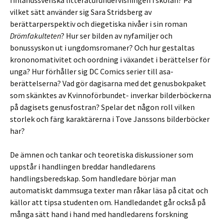
finlandssvenska litteraturundervisningen i skolan? På
vilket sätt använder sig Sara Stridsberg av
berättarperspektiv och diegetiska nivåer i sin roman
Drömfakulteten
? Hur ser bilden av nyfamiljer och
bonussyskon ut i ungdomsromaner? Och hur gestaltas
krononomativitet och oordning i växandet i berättelser för
unga? Hur förhåller sig DC Comics serier till asa-
berättelserna? Vad gör dagisarna med det genusbokpaket
som skänktes av Kvinnoförbundet- inverkar bilderböckerna
på dagisets genusfostran? Spelar det någon roll vilken
storlek och färg karaktärerna i Tove Janssons bilderböcker
har?
De ämnen och tankar och teoretiska diskussioner som
uppstår i handlingen breddar handledarens
handlingsberedskap. Som handledare börjar man
automatiskt dammsuga texter man råkar läsa på citat och
källor att tipsa studenten om. Handledandet går också på
många sätt hand i hand med handledarens forskning