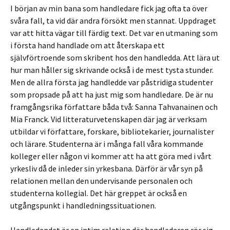
I början av min bana som handledare fick jag ofta ta över
svåra fall, ta vid där andra försökt men stannat. Uppdraget
var att hitta vägar till färdig text. Det var en utmaning som
i första hand handlade om att återskapa ett
självförtroende som skribent hos den handledda. Att lära ut
hur man håller sig skrivande också i de mest tysta stunder.
Men de allra första jag handledde var påstridiga studenter
som propsade på att ha just mig som handledare. De är nu
framgångsrika författare båda två: Sanna Tahvanainen och
Mia Franck. Vid litteraturvetenskapen där jag är verksam
utbildar vi författare, forskare, bibliotekarier, journalister
och lärare. Studenterna är i många fall våra kommande
kolleger eller någon vi kommer att ha att göra med i vårt
yrkesliv då de inleder sin yrkesbana. Därför är vår syn på
relationen mellan den undervisande personalen och
studenterna kollegial. Det här greppet är också en
utgångspunkt i handledningssituationen.