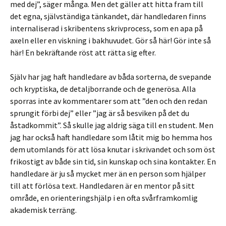
med dej”, säger många. Men det gäller att hitta fram till
det egna, självständiga tänkandet, där handledaren finns
internaliserad i skribentens skrivprocess, som en apa på
axeln eller en viskning i bakhuvudet. Gör så här! Gör inte så
här! En bekräftande röst att rätta sig efter.
Själv har jag haft handledare av båda sorterna, de svepande
och kryptiska, de detaljborrande och de generösa. Alla
sporras inte av kommentarer som att ”den och den redan
sprungit förbi dej” eller ”jag är så besviken på det du
åstadkommit”. Så skulle jag aldrig säga till en student. Men
jag har också haft handledare som låtit mig bo hemma hos
dem utomlands för att lösa knutar i skrivandet och som öst
frikostigt av både sin tid, sin kunskap och sina kontakter. En
handledare är ju så mycket mer än en person som hjälper
till att förlösa text. Handledaren är en mentor på sitt
område, en orienteringshjälp i en ofta svårframkomlig
akademisk terräng.