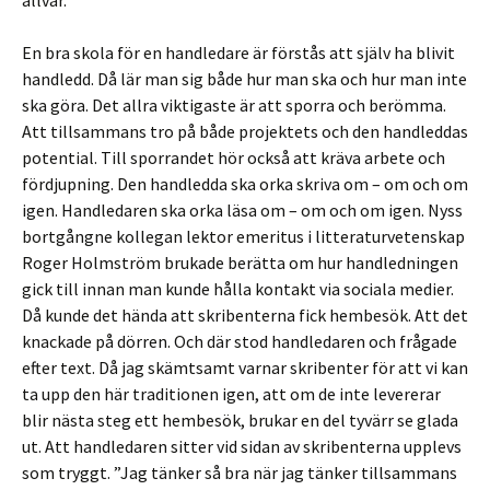
allvar.
En bra skola för en handledare är förstås att själv ha blivit
handledd. Då lär man sig både hur man ska och hur man inte
ska göra. Det allra viktigaste är att sporra och berömma.
Att tillsammans tro på både projektets och den handleddas
potential. Till sporrandet hör också att kräva arbete och
fördjupning. Den handledda ska orka skriva om – om och om
igen. Handledaren ska orka läsa om – om och om igen. Nyss
bortgångne kollegan lektor emeritus i litteraturvetenskap
Roger Holmström brukade berätta om hur handledningen
gick till innan man kunde hålla kontakt via sociala medier.
Då kunde det hända att skribenterna fick hembesök. Att det
knackade på dörren. Och där stod handledaren och frågade
efter text. Då jag skämtsamt varnar skribenter för att vi kan
ta upp den här traditionen igen, att om de inte levererar
blir nästa steg ett hembesök, brukar en del tyvärr se glada
ut. Att handledaren sitter vid sidan av skribenterna upplevs
som tryggt. ”Jag tänker så bra när jag tänker tillsammans