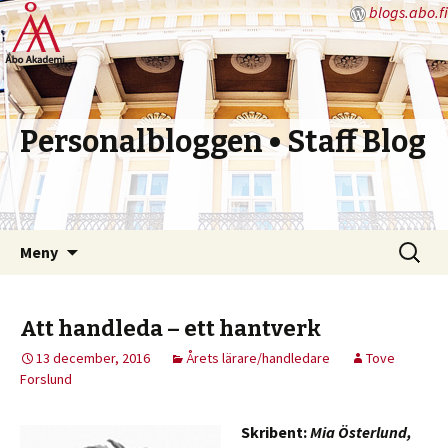
blogs.abo.fi
Personalbloggen • Staff Blog
Hoppa
Sök
Meny
till
efter:
innehåll
Att handleda – ett hantverk
13 december, 2016
Årets lärare/handledare
Tove
Forslund
Skribent:
Mia Österlund,