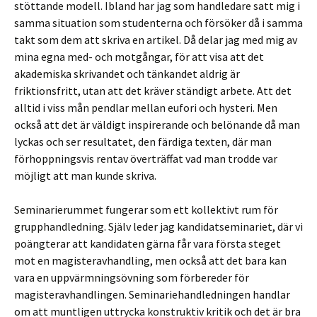
stöttande modell. Ibland har jag som handledare satt mig i
samma situation som studenterna och försöker då i samma
takt som dem att skriva en artikel. Då delar jag med mig av
mina egna med- och motgångar, för att visa att det
akademiska skrivandet och tänkandet aldrig är
friktionsfritt, utan att det kräver ständigt arbete. Att det
alltid i viss mån pendlar mellan eufori och hysteri. Men
också att det är väldigt inspirerande och belönande då man
lyckas och ser resultatet, den färdiga texten, där man
förhoppningsvis rentav överträffat vad man trodde var
möjligt att man kunde skriva.
Seminarierummet fungerar som ett kollektivt rum för
grupphandledning. Själv leder jag kandidatseminariet, där vi
poängterar att kandidaten gärna får vara första steget
mot en magisteravhandling, men också att det bara kan
vara en uppvärmningsövning som förbereder för
magisteravhandlingen. Seminariehandledningen handlar
om att muntligen uttrycka konstruktiv kritik och det är bra