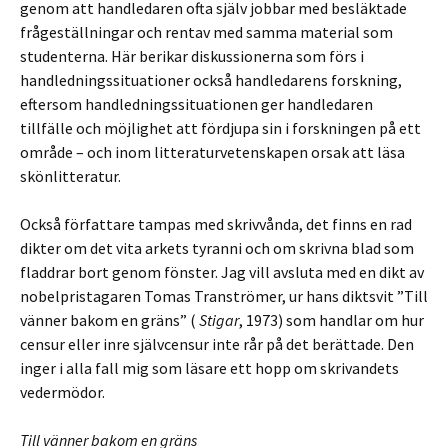
genom att handledaren ofta själv jobbar med besläktade
frågeställningar och rentav med samma material som
studenterna. Här berikar diskussionerna som förs i
handledningssituationer också handledarens forskning,
eftersom handledningssituationen ger handledaren
tillfälle och möjlighet att fördjupa sin i forskningen på ett
område – och inom litteraturvetenskapen orsak att läsa
skönlitteratur.
Också författare tampas med skrivvånda, det finns en rad
dikter om det vita arkets tyranni och om skrivna blad som
fladdrar bort genom fönster. Jag vill avsluta med en dikt av
nobelpristagaren Tomas Tranströmer, ur hans diktsvit ”Till
vänner bakom en gräns” (
Stigar
, 1973) som handlar om hur
censur eller inre självcensur inte rår på det berättade. Den
inger i alla fall mig som läsare ett hopp om skrivandets
vedermödor.
Till vänner bakom en gräns