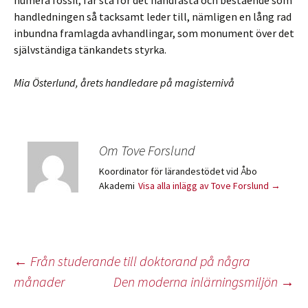
numera fossil, får stå för det handfasta och bestående som
handledningen så tacksamt leder till, nämligen en lång rad
inbundna framlagda avhandlingar, som monument över det
självständiga tänkandets styrka.
Mia Österlund, årets handledare på magisternivå
Om Tove Forslund
Koordinator för lärandestödet vid Åbo
Akademi
Visa alla inlägg av Tove Forslund
→
Inläggsnavigering
←
Från studerande till doktorand på några
månader
Den moderna inlärningsmiljön
→