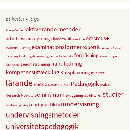
Etiketter • Tags
aktiverande metoder
Adobe Connect
erasmus+
arbetslivsanknytning
Charlotta Hilli
deadline
examinationsformer
expertis
evidensbasering
Finlands Akademi
föreläsning
forskning
forskningsfinansiering
Frankrike
franska
förväntningar
handledning
genomströmning
förändring
kompetensutveckling
Kursplanering
Kvalitet
lärande
Pedagogik
metod
nätkurs
praktik
Moodle
studier
seminarium
skuggning
strukturer
Research Mobility
undervisning
teori-praktik
tid
studierådgivning
undervisningsmetoder
universitetspedagogik