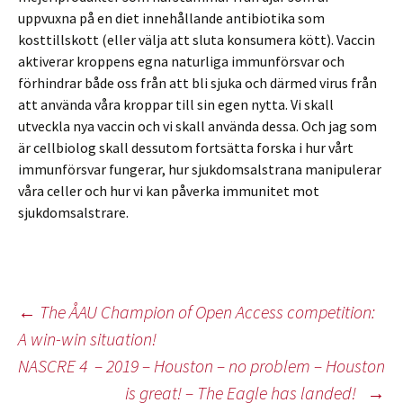
uppvuxna på en diet innehållande antibiotika som
kosttillskott (eller välja att sluta konsumera kött). Vaccin
aktiverar kroppens egna naturliga immunförsvar och
förhindrar både oss från att bli sjuka och därmed virus från
att använda våra kroppar till sin egen nytta. Vi skall
utveckla nya vaccin och vi skall använda dessa. Och jag som
är cellbiolog skall dessutom fortsätta forska i hur vårt
immunförsvar fungerar, hur sjukdomsalstrana manipulerar
våra celler och hur vi kan påverka immunitet mot
sjukdomsalstrare.
Inläggsnavigering
←
The ÅAU Champion of Open Access competition:
A win-win situation!
NASCRE 4 – 2019 – Houston – no problem – Houston
is great! – The Eagle has landed!
→