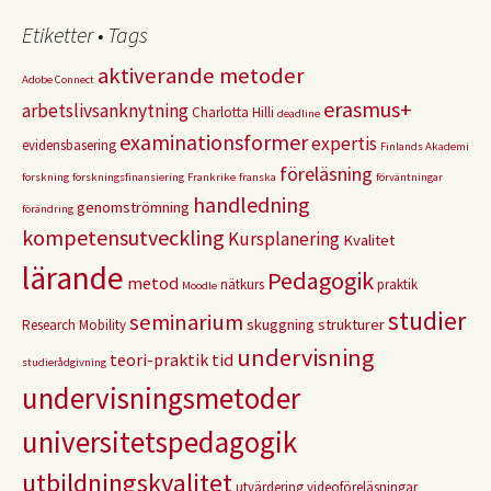
Etiketter • Tags
aktiverande metoder
Adobe Connect
erasmus+
arbetslivsanknytning
Charlotta Hilli
deadline
examinationsformer
expertis
evidensbasering
Finlands Akademi
föreläsning
forskning
forskningsfinansiering
Frankrike
franska
förväntningar
handledning
genomströmning
förändring
kompetensutveckling
Kursplanering
Kvalitet
lärande
Pedagogik
metod
nätkurs
praktik
Moodle
studier
seminarium
skuggning
strukturer
Research Mobility
undervisning
teori-praktik
tid
studierådgivning
undervisningsmetoder
universitetspedagogik
utbildningskvalitet
utvärdering
videoföreläsningar