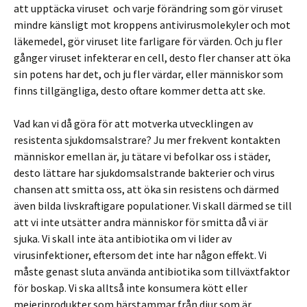
att upptäcka viruset och varje förändring som gör viruset
mindre känsligt mot kroppens antivirusmolekyler och mot
läkemedel, gör viruset lite farligare för värden. Och ju fler
gånger viruset infekterar en cell, desto fler chanser att öka
sin potens har det, och ju fler värdar, eller människor som
finns tillgängliga, desto oftare kommer detta att ske.
Vad kan vi då göra för att motverka utvecklingen av
resistenta sjukdomsalstrare? Ju mer frekvent kontakten
människor emellan är, ju tätare vi befolkar oss i städer,
desto lättare har sjukdomsalstrande bakterier och virus
chansen att smitta oss, att öka sin resistens och därmed
även bilda livskraftigare populationer. Vi skall därmed se till
att vi inte utsätter andra människor för smitta då vi är
sjuka. Vi skall inte äta antibiotika om vi lider av
virusinfektioner, eftersom det inte har någon effekt. Vi
måste genast sluta använda antibiotika som tillväxtfaktor
för boskap. Vi ska alltså inte konsumera kött eller
mejeriprodukter som härstammar från djur som är