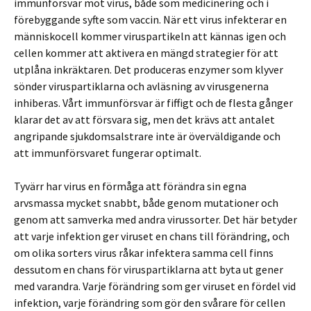
immunförsvar mot virus, både som medicinering och i
förebyggande syfte som vaccin. När ett virus infekterar en
människocell kommer viruspartikeln att kännas igen och
cellen kommer att aktivera en mängd strategier för att
utplåna inkräktaren. Det produceras enzymer som klyver
sönder viruspartiklarna och avläsning av virusgenerna
inhiberas. Vårt immunförsvar är fiffigt och de flesta gånger
klarar det av att försvara sig, men det krävs att antalet
angripande sjukdomsalstrare inte är överväldigande och
att immunförsvaret fungerar optimalt.
Tyvärr har virus en förmåga att förändra sin egna
arvsmassa mycket snabbt, både genom mutationer och
genom att samverka med andra virussorter. Det här betyder
att varje infektion ger viruset en chans till förändring, och
om olika sorters virus råkar infektera samma cell finns
dessutom en chans för viruspartiklarna att byta ut gener
med varandra. Varje förändring som ger viruset en fördel vid
infektion, varje förändring som gör den svårare för cellen