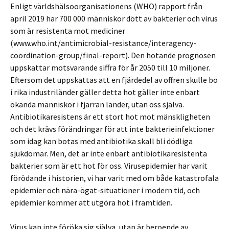
Enligt världshälsoorganisationens (WHO) rapport från
april 2019 har 700 000 människor dött av bakterier och virus
som är resistenta mot mediciner
(www.who.int/antimicrobial-resistance/interagency-
coordination-group/final-report). Den hotande prognosen
uppskattar motsvarande siffra för år 2050 till 10 miljoner.
Eftersom det uppskattas att en fjärdedel av offren skulle bo
i rika industriländer gäller detta hot gäller inte enbart
okända människor i fjärran länder, utan oss själva.
Antibiotikaresistens är ett stort hot mot mänskligheten
och det krävs förändringar för att inte bakterieinfektioner
som idag kan botas med antibiotika skall bli dödliga
sjukdomar. Men, det är inte enbart antibiotikaresistenta
bakterier som är ett hot för oss. Virusepidemier har varit
förödande i historien, vi har varit med om både katastrofala
epidemier och nära-ögat-situationer i modern tid, och
epidemier kommer att utgöra hot i framtiden.
Virus kan inte föröka sig själva, utan är beroende av