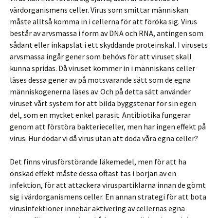
värdorganismens celler. Virus som smittar människan
måste alltså komma in i cellerna för att föröka sig. Virus
består av arvsmassa i form av DNA och RNA, antingen som
sådant eller inkapslat i ett skyddande proteinskal. I virusets
arvsmassa ingår gener som behövs för att viruset skall
kunna spridas. Då viruset kommer in i människans celler
läses dessa gener av på motsvarande sätt som de egna
människogenerna läses av. Och på detta sätt använder
viruset vårt system för att bilda byggstenar för sin egen
del, som en mycket enkel parasit. Antibiotika fungerar
genom att förstöra bakterieceller, men har ingen effekt på
virus. Hur dödar vi då virus utan att döda våra egna celler?
Det finns virusförstörande läkemedel, men för att ha
önskad effekt måste dessa oftast tas i början av en
infektion, för att attackera viruspartiklarna innan de gömt
sig i värdorganismens celler. En annan strategi för att bota
virusinfektioner innebär aktivering av cellernas egna