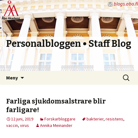
blogs.abo.fi
Personalbloggen • Staff Blog
Hoppa
Sök
Meny
till
efter:
innehåll
Farliga sjukdomsalstrare blir
farligare!
12 juni, 2019
Forskarbloggare
bakterier
,
resistens
,
vaccin
,
virus
Annika Meinander