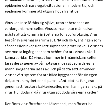
epidemier och nära-ögat-situationer i modern tid, och
epidemier kommer att utgöra hot i framtiden.
Virus kan inte föröka sig själva, utan är beroende av
värdorganismens celler. Virus som smittar människan
måste alltså komma in i cellerna för att föröka sig. Virus
består av arvsmassa i form av DNA och RNA, antingen som
sådant eller inkapslat i ett skyddande proteinskal. I virusets
arvsmassa ingår gener som behövs för att viruset skall
kunna spridas. Då viruset kommer in i människans celler
läses dessa gener av på motsvarande sätt som de egna
människogenerna läses av. Och på detta sätt använder
viruset vårt system för att bilda byggstenar för sin egen
del, som en mycket enkel parasit. Antibiotika fungerar
genom att förstöra bakterieceller, men har ingen effekt på
virus. Hur dödar vi då virus utan att döda våra egna celler?
Det finns virusförstörande läkemedel, men för att ha