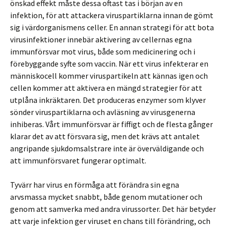
önskad effekt måste dessa oftast tas i början av en
infektion, för att attackera viruspartiklarna innan de gömt
sig i värdorganismens celler. En annan strategi för att bota
virusinfektioner innebär aktivering av cellernas egna
immunförsvar mot virus, både som medicinering och i
förebyggande syfte som vaccin. När ett virus infekterar en
människocell kommer viruspartikeln att kännas igen och
cellen kommer att aktivera en mängd strategier för att
utplåna inkräktaren. Det produceras enzymer som klyver
sönder viruspartiklarna och avläsning av virusgenerna
inhiberas. Vårt immunförsvar är fiffigt och de flesta gånger
klarar det av att försvara sig, men det krävs att antalet
angripande sjukdomsalstrare inte är överväldigande och
att immunförsvaret fungerar optimalt.
Tyvärr har virus en förmåga att förändra sin egna
arvsmassa mycket snabbt, både genom mutationer och
genom att samverka med andra virussorter. Det här betyder
att varje infektion ger viruset en chans till förändring, och