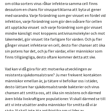
om olika sorters virus råkar infektera samma cell finns
dessutom en chans för viruspartiklarna att byta ut gener
med varandra. Varje förändring som ger viruset en fördel vid
infektion, varje förändring som gör den svårare för cellen
att upptäcka viruset och varje förändring som gör viruset
mindre känsligt mot kroppens antivirusmolekyler och mot
läkemedel, gör viruset lite farligare för värden. Och ju fler
gånger viruset infekterar en cell, desto fler chanser att öka
sin potens har det, och ju fler värdar, eller människor som
finns tillgängliga, desto oftare kommer detta att ske.
Vad kan vi då göra för att motverka utvecklingen av
resistenta sjukdomsalstrare? Ju mer frekvent kontakten
människor emellan är, ju tätare vi befolkar oss i städer,
desto lättare har sjukdomsalstrande bakterier och virus
chansen att smitta oss, att öka sin resistens och därmed
även bilda livskraftigare populationer. Vi skall därmed se till
att vi inte utsätter andra människor för smitta då vi är
sjuka. Vi skall inte äta antibiotika om vi lider av