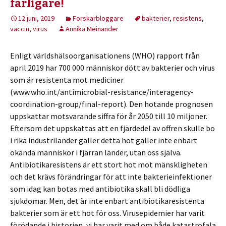
farligare!
12 juni, 2019
Forskarbloggare
bakterier
,
resistens
,
vaccin
,
virus
Annika Meinander
Enligt världshälsoorganisationens (WHO) rapport från
april 2019 har 700 000 människor dött av bakterier och virus
som är resistenta mot mediciner
(www.who.int/antimicrobial-resistance/interagency-
coordination-group/final-report). Den hotande prognosen
uppskattar motsvarande siffra för år 2050 till 10 miljoner.
Eftersom det uppskattas att en fjärdedel av offren skulle bo
i rika industriländer gäller detta hot gäller inte enbart
okända människor i fjärran länder, utan oss själva.
Antibiotikaresistens är ett stort hot mot mänskligheten
och det krävs förändringar för att inte bakterieinfektioner
som idag kan botas med antibiotika skall bli dödliga
sjukdomar. Men, det är inte enbart antibiotikaresistenta
bakterier som är ett hot för oss. Virusepidemier har varit
förödande i historien, vi har varit med om både katastrofala