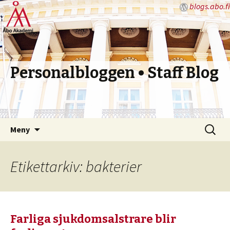
blogs.abo.fi
Personalbloggen • Staff Blog
Hoppa
Sök
Meny
till
efter:
innehåll
Etikettarkiv: bakterier
Farliga sjukdomsalstrare blir