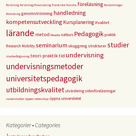
föreläsning
forskning
forskningsfinansiering
Frankrike
franska
förväntningar
handledning
genomströmning
förändring
kompetensutveckling
Kursplanering
Kvalitet
lärande
Pedagogik
metod
nätkurs
praktik
Moodle
studier
seminarium
skuggning
strukturer
Research Mobility
undervisning
teori-praktik
tid
studierådgivning
undervisningsmetoder
universitetspedagogik
utbildningskvalitet
utvärdering
videoföreläsningar
öppna universitetet
vuxenstudier
öppen vetenskap
Kategorier • Categories