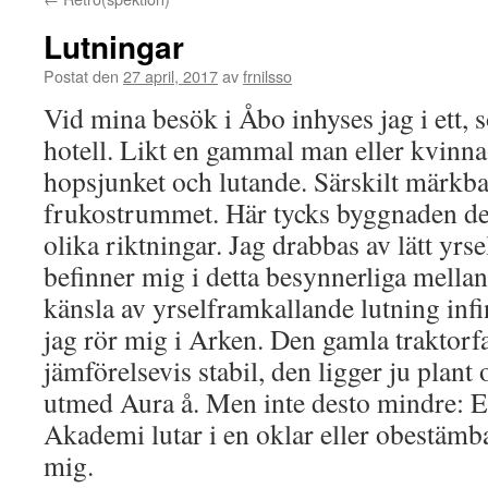
Lutningar
Postat den
27 april, 2017
av
frnilsso
Vid mina besök i Åbo inhyses jag i ett, 
hotell. Likt en gammal man eller kvinna 
hopsjunket och lutande. Särskilt märkbart
frukostrummet. Här tycks byggnaden des
olika riktningar. Jag drabbas av lätt yrse
befinner mig i detta besynnerliga mell
känsla av yrselframkallande lutning infin
jag rör mig i Arken. Den gamla traktorf
jämförelsevis stabil, den ligger ju plant 
utmed Aura å. Men inte desto mindre: E
Akademi lutar i en oklar eller obestämba
mig.