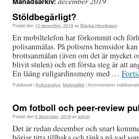
december 2019
Månadsarkiv:
Stöldbegärligt?
Postat den
10 december, 2019
av
Blanka Henriksson
En mobiltelefon har förkommit och förl
polisanmälas. På polisens hemsidor kan
brottsanmälan (även om det är mycket o
blivit stulen) och ett första steg är att 
En låång rullgardinsmeny med …
Forts
Publicerat i
Kulturanalys
,
Materialitet
|
Kommentarer inaktiverad
Om fotboll och peer-review pu
Postat den
5 december, 2019
av
admin
Det är redan december och snart kommer
börjar titta tillbaka och tänka på vad so