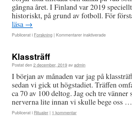
gångna året. I Finland var 2019 speciellt
historiskt, på grund av fotboll. För fö
läsa
→
för
Publicerat i
Forskning
|
Kommentarer inaktiverade
Om
fotboll
och
Klassträff
peer-
review
Postat den
2 december, 2019
av
admin
publicering
I början av månaden var jag på klassträff
sedan vi gick ut högstadiet. Träffen omf
ca 70 av 100 deltog. Jag och tre vänner 
nerverna lite innan vi skulle bege oss 
Publicerat i
Ritualer
|
1 kommentar