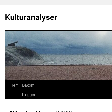
Hoppa
till
Kulturanalyser
innehåll
Hem
Bakom
bloggen