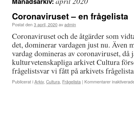
april 2020
Månadsarkiv:
Coronaviruset – en frågelista
Postat den
3 april, 2020
av
admin
Coronaviruset och de åtgärder som vidta
det, dominerar vardagen just nu. Även 
vardag domineras av coronaviruset, då j
kulturvetenskapliga arkivet Cultura för
frågelistsvar vi fått på arkivets frågeli
Publicerat i
Arkiv
,
Cultura
,
Frågelista
|
Kommentarer inaktiverad