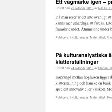
Ett vägmärke igen – pr
Postat den
29 oktober, 2018
av
Niklas Hu
Då man reser är det inte ovanligt att
känns mer uthärdliga att färdas. Lit
framskridandet. Åtminstone under b
Publicerat i
Kulturanalys
,
Materialitet
,
Ritu
På kulturanalystiska 
klätterställningar
Postat den
24 oktober, 2018
av
Blanka He
Insprängd mellan höghusen ligger de
klätterställning och kanske en bänk
speciellt innovativ eller välskött. 
Publicerat i
Kulturanalys
,
Materialitet
|
Kom