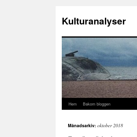
Hoppa
till
Kulturanalyser
innehåll
Hem
Bakom bloggen
oktober 2018
Månadsarkiv: