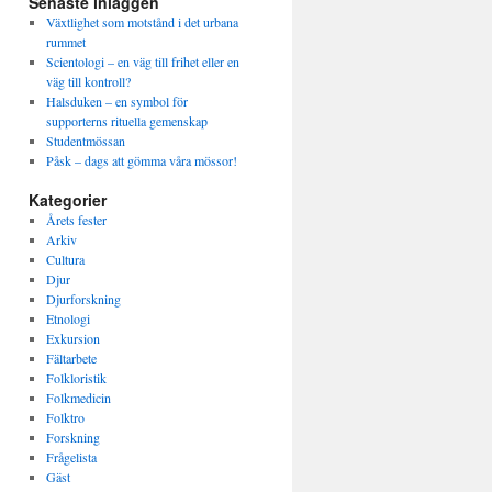
Senaste inläggen
Växtlighet som motstånd i det urbana
rummet
Scientologi – en väg till frihet eller en
väg till kontroll?
Halsduken – en symbol för
supporterns rituella gemenskap
Studentmössan
Påsk – dags att gömma våra mössor!
Kategorier
Årets fester
Arkiv
Cultura
Djur
Djurforskning
Etnologi
Exkursion
Fältarbete
Folkloristik
Folkmedicin
Folktro
Forskning
Frågelista
Gäst