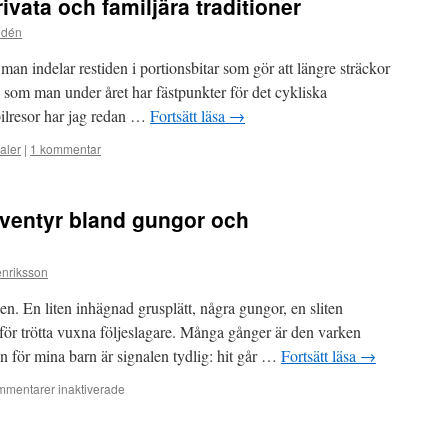
ivata och familjära traditioner
ldén
 man indelar restiden i portionsbitar som gör att längre sträckor
e som man under året har fästpunkter för det cykliska
ilresor har jag redan …
Fortsätt läsa
→
aler
|
1 kommentar
äventyr bland gungor och
nriksson
n. En liten inhägnad grusplätt, några gungor, en sliten
 för trötta vuxna följeslagare. Många gånger är den varken
Men för mina barn är signalen tydlig: hit går …
Fortsätt läsa
→
för
mentarer inaktiverade
På
kulturanalystiska
äventyr