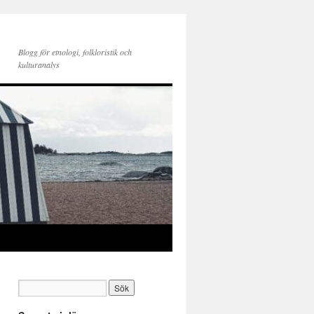
Blogg för etnologi, folkloristik och
kulturanalys