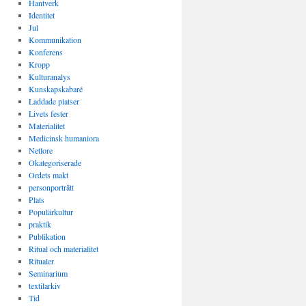
Hantverk
Identitet
Jul
Kommunikation
Konferens
Kropp
Kulturanalys
Kunskapskabaré
Laddade platser
Livets fester
Materialitet
Medicinsk humaniora
Netlore
Okategoriserade
Ordets makt
personporträtt
Plats
Populärkultur
praktik
Publikation
Ritual och materialitet
Ritualer
Seminarium
textilarkiv
Tid