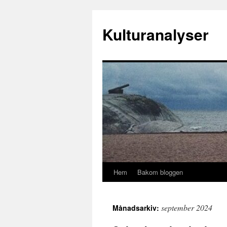
Hoppa
till
Kulturanalyser
innehåll
Hem
Bakom bloggen
september 2024
Månadsarkiv: