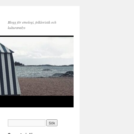
Blogg för etnologi, folkloristik och
kulturanalys