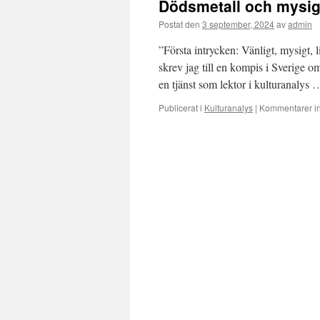
Dödsmetall och mysig
Postat den
3 september, 2024
av
admin
”Första intrycken: Vänligt, mysigt, 
skrev jag till en kompis i Sverige o
en tjänst som lektor i kulturanalys
Publicerat i
Kulturanalys
|
Kommentarer in