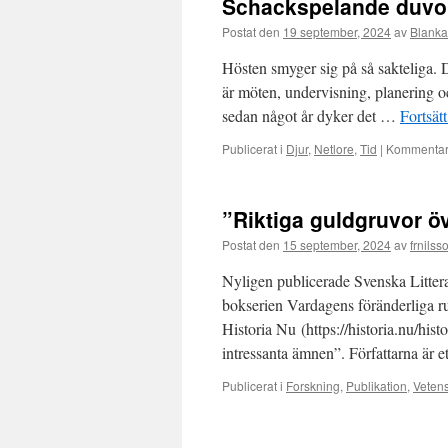
Schackspelande duvor
Postat den
19 september, 2024
av
Blanka
Hösten smyger sig på så sakteliga. De
är möten, undervisning, planering 
sedan något år dyker det …
Fortsät
Publicerat i
Djur
,
Netlore
,
Tid
|
Kommentare
”Riktiga guldgruvor ö
Postat den
15 september, 2024
av
frnilss
Nyligen publicerade Svenska Litter
bokserien Vardagens föränderliga r
Historia Nu (https://historia.nu/his
intressanta ämnen”. Författarna är 
Publicerat i
Forskning
,
Publikation
,
Veten