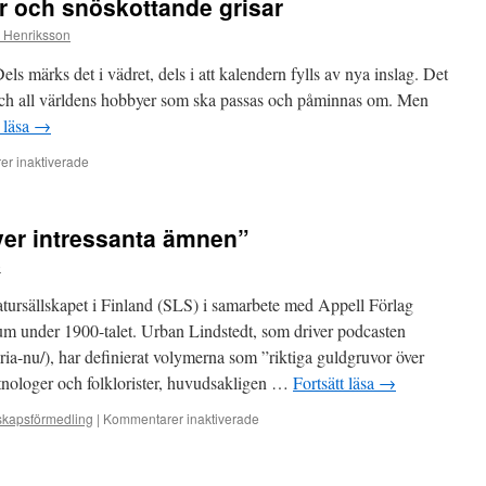
 och snöskottande grisar
 Henriksson
ls märks det i vädret, dels i att kalendern fylls av nya inslag. Det
och all världens hobbyer som ska passas och påminnas om. Men
t läsa
→
för
r inaktiverade
Schackspelande
duvor
och
ver intressanta ämnen”
snöskottande
grisar
o
atursällskapet i Finland (SLS) i samarbete med Appell Förlag
um under 1900-talet. Urban Lindstedt, som driver podcasten
toria-nu/), har definierat volymerna som ”riktiga guldgruvor över
etnologer och folklorister, huvudsakligen …
Fortsätt läsa
→
för
skapsförmedling
|
Kommentarer inaktiverade
”Riktiga
guldgruvor
över