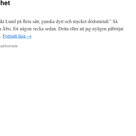
het
intressanta
ämnen”
likt Lund på flera sätt, ganska dyrt och mycket dödsmetall.” Så
m Åbo, för någon vecka sedan. Detta efter att jag nyligen påbörjat
 …
Fortsätt läsa
→
för
aktiverade
Dödsmetall
och
mysighet