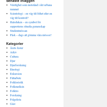
Senaste inläggen
Växtlighet som motstånd i det urbana
rummet
Scientologi – en väg till frihet eller en
väg till kontroll?
Halsduken – en symbol för
supporterns rituella gemenskap
Studentmössan
Påsk – dags att gömma våra mössor!
Kategorier
Årets fester
Arkiv
Cultura
Djur
Djurforskning
Etnologi
Exkursion
Fältarbete
Folkloristik
Folkmedicin
Folktro
Forskning
Frågelista
Gäst