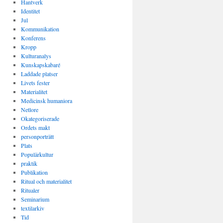
Hantverk
Identitet
Jul
Kommunikation
Konferens
Kropp
Kulturanalys
Kunskapskabaré
Laddade platser
Livets fester
Materialitet
Medicinsk humaniora
Netlore
Okategoriserade
Ordets makt
personporträtt
Plats
Populärkultur
praktik
Publikation
Ritual och materialitet
Ritualer
Seminarium
textilarkiv
Tid