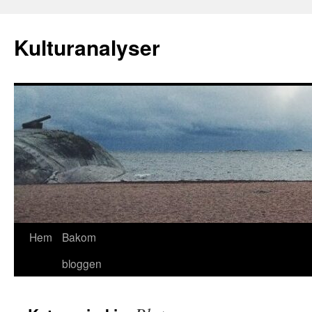
Hoppa
till
Kulturanalyser
innehåll
Hem
Bakom
bloggen