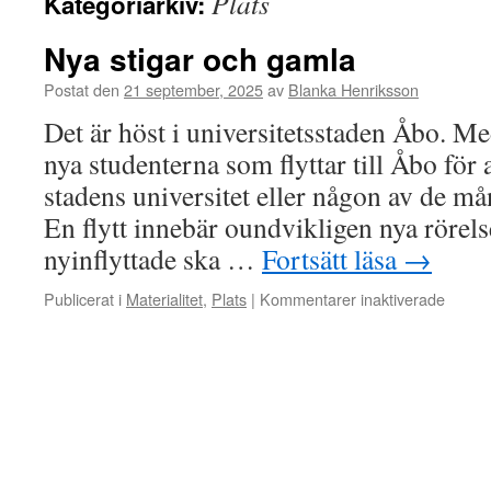
Plats
Kategoriarkiv:
Nya stigar och gamla
Postat den
21 september, 2025
av
Blanka Henriksson
Det är höst i universitetsstaden Åbo. 
nya studenterna som flyttar till Åbo för a
stadens universitet eller någon av de m
En flytt innebär oundvikligen nya rörel
nyinflyttade ska …
Fortsätt läsa
→
för
Publicerat i
Materialitet
,
Plats
|
Kommentarer inaktiverade
Nya
stigar
och
gamla