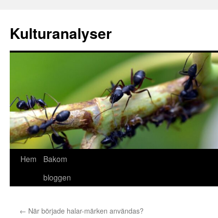
Hoppa
till
Kulturanalyser
innehåll
Hem
Bakom
bloggen
←
När började halar-märken användas?