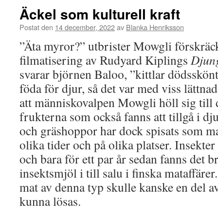
Äckel som kulturell kraft
Postat den
14 december, 2022
av
Blanka Henriksson
”Äta myror?” utbrister Mowgli förskräck
filmatisering av Rudyard Kiplings
Djun
svarar björnen Baloo, ”kittlar dödsskönt
föda för djur, så det var med viss lättna
att människovalpen Mowgli höll sig till 
frukterna som också fanns att tillgå i dj
och gräshoppor har dock spisats som ma
olika tider och på olika platser. Insekter
och bara för ett par år sedan fanns det
insektsmjöl i till salu i finska mataffäre
mat av denna typ skulle kanske en del 
kunna lösas.