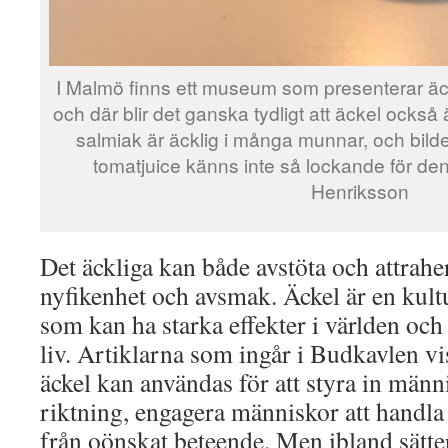
I Malmö finns ett museum som presenterar äck
och där blir det ganska tydligt att äckel också 
salmiak är äcklig i många munnar, och bild
tomatjuice känns inte så lockande för de
Henriksson
Det äckliga kan både avstöta och attrahe
nyfikenhet och avsmak. Äckel är en kult
som kan ha starka effekter i världen och
liv. Artiklarna som ingår i Budkavlen vi
äckel kan användas för att styra in männ
riktning, engagera människor att handl
från oönskat beteende. Men ibland sätte