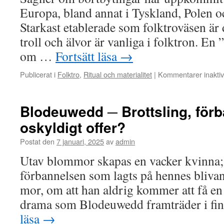
Europa, bland annat i Tyskland, Polen o
Starkast etablerade som folktroväsen är
troll och älvor är vanliga i folktron. En
om …
Fortsätt läsa
→
Publicerat i
Folktro
,
Ritual och materialitet
|
Kommentarer inakti
Blodeuwedd ─ Brottsling, förb
oskyldigt offer?
Postat den
7 januari, 2025
av
admin
Utav blommor skapas en vacker kvinna;
förbannelsen som lagts på hennes bliva
mor, om att han aldrig kommer att få en
drama som Blodeuwedd framträder i fi
läsa
→