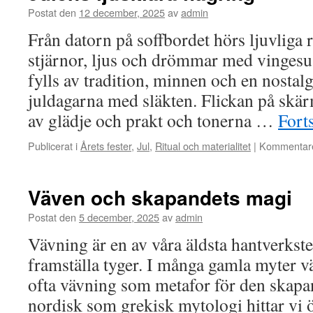
Postat den
12 december, 2025
av
admin
Från datorn på soffbordet hörs ljuvliga
stjärnor, ljus och drömmar med vinges
fylls av tradition, minnen och en nostalg
juldagarna med släkten. Flickan på skärm
av glädje och prakt och tonerna …
Forts
Publicerat i
Årets fester
,
Jul
,
Ritual och materialitet
|
Kommentare
Väven och skapandets magi
Postat den
5 december, 2025
av
admin
Vävning är en av våra äldsta hantverkste
framställa tyger. I många gamla myter vä
ofta vävning som metafor för den skapan
nordisk som grekisk mytologi hittar vi