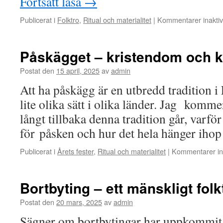
Fortsätt läsa
→
Publicerat i
Folktro
,
Ritual och materialitet
|
Kommentarer inakti
Påskägget – kristendom och 
Postat den
15 april, 2025
av
admin
Att ha påskägg är en utbredd tradition 
lite olika sätt i olika länder. Jag komm
långt tillbaka denna tradition går, varfö
för påsken och hur det hela hänger ih
Publicerat i
Årets fester
,
Ritual och materialitet
|
Kommentarer in
Bortbyting – ett mänskligt fol
Postat den
20 mars, 2025
av
admin
Sägner om bortbytingar har uppkommit i