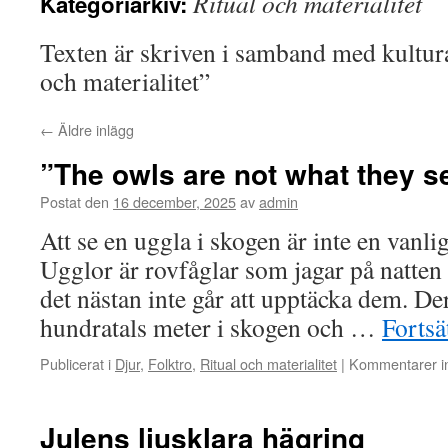
Ritual och materialitet
Kategoriarkiv:
Texten är skriven i samband med kultur
och materialitet”
←
Äldre inlägg
”The owls are not what they 
Postat den
16 december, 2025
av
admin
Att se en uggla i skogen är inte en van
Ugglor är rovfåglar som jagar på natten o
det nästan inte går att upptäcka dem. De
hundratals meter i skogen och …
Fortsä
Publicerat i
Djur
,
Folktro
,
Ritual och materialitet
|
Kommentarer in
Julens ljusklara hägring