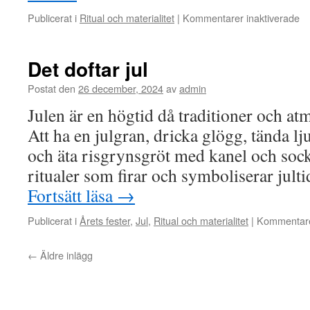
fö
Publicerat i
Ritual och materialitet
|
Kommentarer inaktiverade
Bl
─
Br
Det doftar jul
fö
el
Postat den
26 december, 2024
av
admin
os
Julen är en högtid då traditioner och at
of
Att ha en julgran, dricka glögg, tända l
och äta risgrynsgröt med kanel och socke
ritualer som firar och symboliserar jult
Fortsätt läsa
→
Publicerat i
Årets fester
,
Jul
,
Ritual och materialitet
|
Kommentare
←
Äldre inlägg