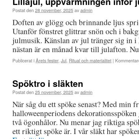
Lillajul, uppvärmningen inför j
Postat den
28 november, 2025
av
admin
Doften av glögg och brinnande ljus spri
Utanför fönstret glittrar snön och i bak
julmusik. Känslan av jul tränger sig in i 
nästan är en månad kvar till julafton. 
Publicerat i
Årets fester
,
Jul
,
Ritual och materialitet
|
Kommentare
Spöktro i släkten
Postat den
25 november, 2025
av
admin
När såg du ett spöke senast? Med min fr
halloweenperiodens dekorationsspöken 
två ögonhålor. Nu menar jag riktiga spöke
ett riktigt spöke är. I vår släkt har spök