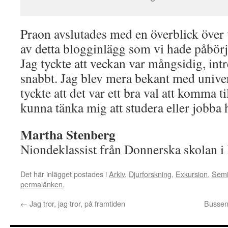
Praon avslutades med en överblick över
av detta blogginlägg som vi hade påbörj
Jag tyckte att veckan var mångsidig, int
snabbt. Jag blev mera bekant med univer
tyckte att det var ett bra val att komma t
kunna tänka mig att studera eller jobba 
Martha Stenberg
Niondeklassist från Donnerska skolan i 
Det här inlägget postades i
Arkiv
,
Djurforskning
,
Exkursion
,
Semi
permalänken
.
←
Jag tror, jag tror, på framtiden
Bussen 