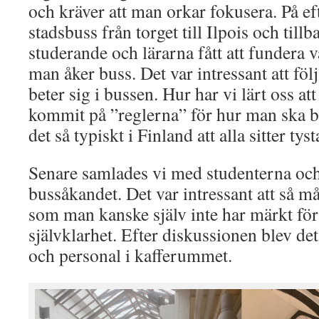
och kräver att man orkar fokusera. På e
stadsbuss från torget till Ilpois och till
studerande och lärarna fått att fundera
man åker buss. Det var intressant att f
beter sig i bussen. Hur har vi lärt oss a
kommit på ”reglerna” för hur man ska be
det så typiskt i Finland att alla sitter tys
Senare samlades vi med studenterna och
bussåkandet. Det var intressant att så 
som man kanske själv inte har märkt för a
självklarhet. Efter diskussionen blev de
och personal i kafferummet.