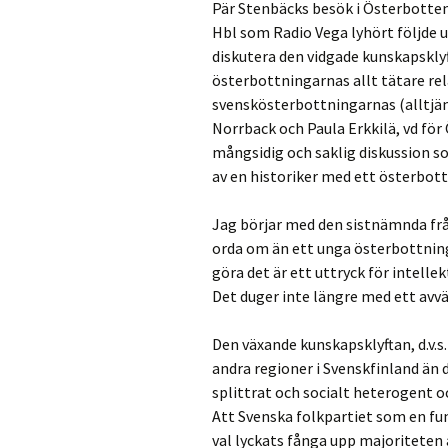
Pär Stenbäcks besök i Österbotten 
Hbl som Radio Vega lyhört följde u
diskutera den vidgade kunskapsklyf
österbottningarnas allt tätare rela
svenskösterbottningarnas (alltjäm
Norrback och Paula Erkkilä, vd fö
mångsidig och saklig diskussion som
av en historiker med ett österbott
Jag börjar med den sistnämnda frå
orda om än ett unga österbottningar
göra det är ett uttryck för intelle
Det duger inte längre med ett avvä
Den växande kunskapsklyftan, d.v.s.
andra regioner i Svenskfinland än 
splittrat och socialt heterogent o
Att Svenska folkpartiet som en fun
val lyckats fånga upp majoriteten 