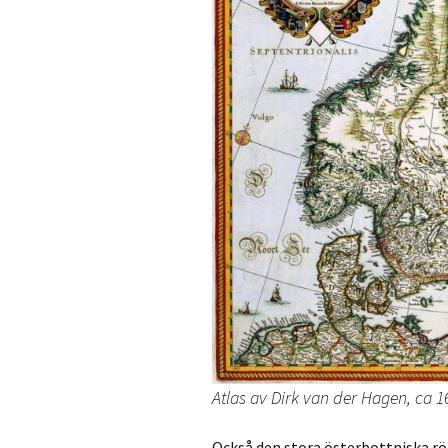
Atlas av Dirk van der Hagen, ca
Också den stora österbottniska r