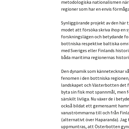
metodologiska nationalismen nära 
regioner som har en envis förmåga 
Synliggörande projekt av den här t
modet att försöka skriva ihop en s
forskningslägen och betydande for
bottniska respektive baltiska områ
med Sveriges eller Finlands histor
båda maritima regionernas historia
Den dynamik som kännetecknar vår
fenomen i den bottniska regionen, 
landskapet och Västerbotten det fa
byta sin fisk mot spannmål, men fö
särskilt livliga. Nu växer de i be
också bildat ett gemensamt hamnb
varuströmmarna till och från Finla
(alternativt över Haparanda). Jag
uppmuntras, att Österbotten gynna