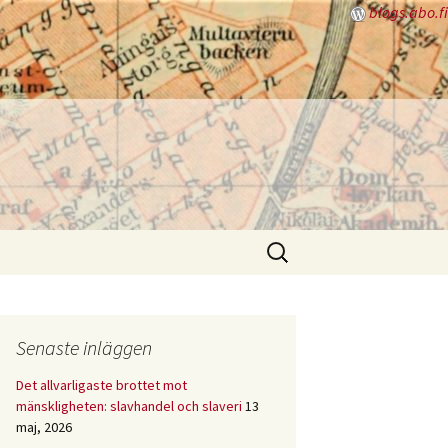
blogs.abo.fi
Sök
efter:
Senaste inläggen
Det allvarligaste brottet mot
mänskligheten: slavhandel och slaveri
13
maj, 2026