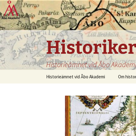
Historike
Historieämnet vid Åbo Akadem
Hoppa
Historieämnet vid Åbo Akademi
Om histo
till
innehåll