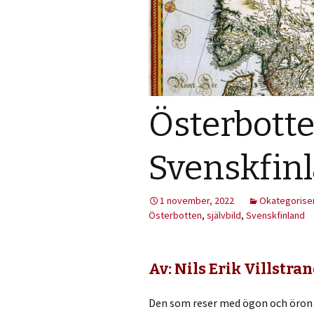
Österbotte
Svenskfin
1 november, 2022
Okategorise
Österbotten
,
självbild
,
Svenskfinland
Av: Nils Erik Villstra
Den som reser med ögon och öron 