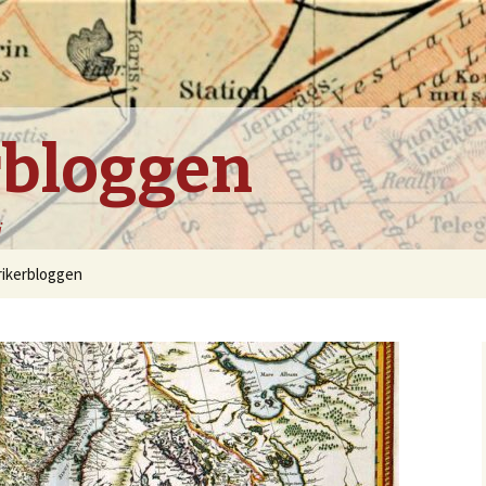
rbloggen
i
rikerbloggen