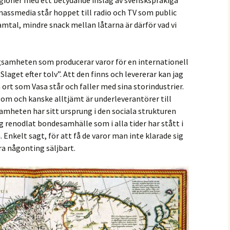
gioner med ett betydande inslag av svenskspråkiga
r massmedia står hoppet till radio och TV som public
samtal, mindre snack mellan låtarna är därför vad vi
gsamheten som producerar varor för en internationell
Slaget efter tolv”. Att den finns och levererar kan jag
ort som Vasa står och faller med sina storindustrier.
som och kanske alltjämt är underleverantörer till
mheten har sitt ursprung i den sociala strukturen
renodlat bondesamhälle som i alla tider har stått i
 Enkelt sagt, för att få de varor man inte klarade sig
a någonting säljbart.