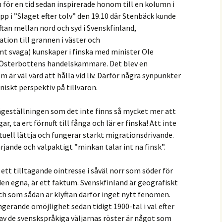
för en tid sedan inspirerade honom till en kolumn i
pp i ”Slaget efter tolv” den 19.10 där Stenbäck kunde
tan mellan nord och syd i Svenskfinland,
tion till grannen i väster och
t svaga) kunskaper i finska med minister Ole
r Österbottens handelskammare. Det blev en
 är väl värd att hålla vid liv. Därför några synpunkter
niskt perspektiv på tillvaron.
geställningen som det inte finns så mycket mer att
, ta ert förnuft till fånga och lär er finska! Att inte
ktuell lättja och fungerar starkt migrationsdrivande.
rjande och valpaktigt ”minkan talar int na finsk”.
 ett tilltagande ointresse i såväl norr som söder för
den egna, är ett faktum. Svenskfinland är geografiskt
ch som sådan är klyftan därför inget nytt fenomen.
gerande omöjlighet sedan tidigt 1900-tal i val efter
av de svenskspråkiga väljarnas röster är något som