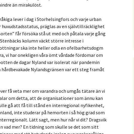
ndre än mirakulöst.
råkiga lever i dag i Storhelsingfors och varje urban
 huvudstadsstatus, präglas av en självtillräcklighet
sorten” får försöka stå ut med och påtala varje gång
r Stenbäcks kolumn väckt större intresse i
bottningar ska inte heller odla en ofelbarhetsdogm
ndra, vi har onekligen våra ömt vårdade fördomar om
botten de dagar Nyland var isolerat när pandemin
en hårdbevakade Nylandsgränsen var ett steg framåt
över få veta mer om varandra och umgås tätare än vi
i talar om detta, att de organisationer som ännu kan
ulle gå att få till stånd en interregional nyfikenhet,
finland, inte studerar på hemorten i så hög grad som
nterregionalt. Lätt sagt, men hur når vi dit? Dragsvik
n vad mer? En tidning som skulle se det som sitt