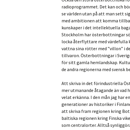
radioprogrammet. Det kan och bör 
se världen utan på att man sett si
med ambitionen att komma tillbaka
kunskaper i det intellektuella baga
Stockholm har österbottningar sökt
locka återflyttare med värdefull
vattna sina rötter med ”villon” i 
tillvaron. Österbottningar i Sveri
för sitt gamla hemlandskap. Kultur
de andra regionerna med svensk bef
Att skriva in det förindustriella Ös
mer utmanande åtagande än vad his
velat erkänna. I den mån jag har e
generationer av historiker i Finla
att skriva fram regionen kring B
baltiska regionen kring Finska vik
som centralorter. Alltså synliggö