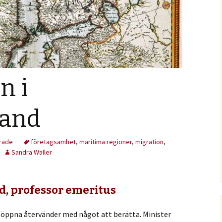
n i
land
rade
företagsamhet
,
maritima regioner
,
migration
,
Sandra Waller
nd, professor emeritus
öppna återvänder med något att berätta. Minister