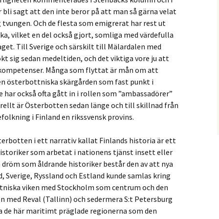
bli sagt att den inte beror på att man så gärna velat
g tvungen. Och de flesta som emigrerat har rest ut
, vilket en del också gjort, somliga med värdefulla
get. Till Sverige och särskilt till Mälardalen med
 sig sedan medeltiden, och det viktiga vore ju att
a kompetenser. Många som flyttat är mån om att
den österbottniska skärgården som fast punkt i
ge har också ofta gått in i rollen som ”ambassadörer”
ellt är Österbotten sedan länge och till skillnad från
olkning i Finland en rikssvensk provins.
terbotten i ett narrativ kallat Finlands historia är ett
toriker som arbetat i nationens tjänst insett eller
n dröm som åldrande historiker består den av att nya
nd, Sverige, Ryssland och Estland kunde samlas kring
ottniska viken med Stockholm som centrum och den
en med Reval (Tallinn) och sedermera S:t Petersburg
ra de här maritimt präglade regionerna som den