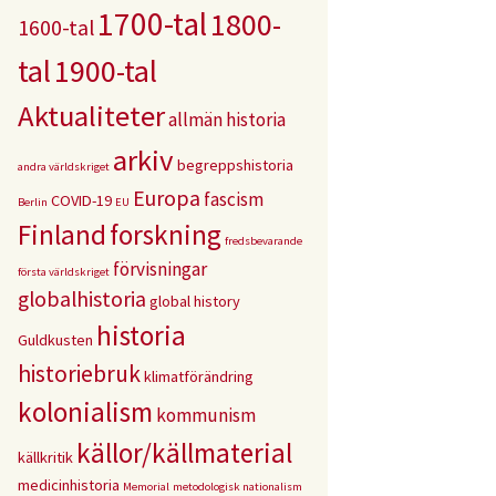
1700-tal
1800-
1600-tal
tal
1900-tal
Aktualiteter
allmän historia
arkiv
begreppshistoria
andra världskriget
Europa
fascism
COVID-19
Berlin
EU
Finland
forskning
fredsbevarande
förvisningar
första världskriget
globalhistoria
global history
historia
Guldkusten
historiebruk
klimatförändring
kolonialism
kommunism
källor/källmaterial
källkritik
medicinhistoria
Memorial
metodologisk nationalism