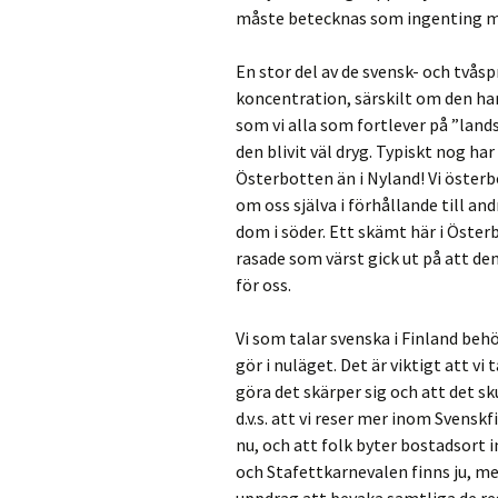
måste betecknas som ingenting mi
En stor del av de svensk- och tvåsp
koncentration, särskilt om den har
som vi alla som fortlever på ”land
den blivit väl dryg. Typiskt nog ha
Österbotten än i Nyland! Vi öster
om oss själva i förhållande till a
dom i söder. Ett skämt här i Öster
rasade som värst gick ut på att d
för oss.
Vi som talar svenska i Finland beh
gör i nuläget. Det är viktigt att v
göra det skärper sig och att det sk
d.v.s. att vi reser mer inom Svensk
nu, och att folk byter bostadsort i
och Stafettkarnevalen finns ju, me