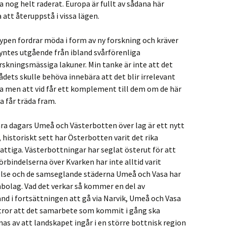
nog helt raderat. Europa är fullt av sådana här
att återuppstå i vissa lägen.
ypen fordrar möda i form av ny forskning och kräver
yntes utgående från ibland svårförenliga
skningsmässiga lakuner. Min tanke är inte att det
dets skulle behöva innebära att det blir irrelevant
ia men att vid får ett komplement till dem om de här
 får träda fram.
a dagars Umeå och Västerbotten över lag är ett nytt
historiskt sett har Österbotten varit det rika
ttiga. Västerbottningar har seglat österut för att
rbindelserna över Kvarken har inte alltid varit
tydelse och de samseglande städerna Umeå och Vasa har
olag. Vad det verkar så kommer en del av
nd i fortsättningen att gå via Narvik, Umeå och Vasa
 tror att det samarbete som kommit i gång ska
s av att landskapet ingår i en större bottnisk region