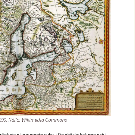
 1690. Källa: Wikimedia Commons
örligheten kommenterades i Stenbäcks kolumn och i