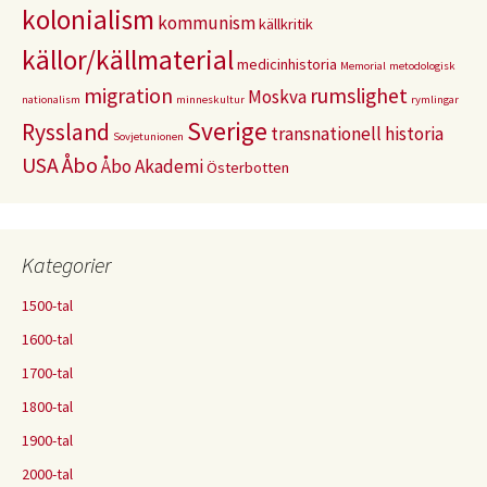
kolonialism
kommunism
källkritik
källor/källmaterial
medicinhistoria
Memorial
metodologisk
migration
rumslighet
Moskva
nationalism
minneskultur
rymlingar
Sverige
Ryssland
transnationell historia
Sovjetunionen
USA
Åbo
Åbo Akademi
Österbotten
Kategorier
1500-tal
1600-tal
1700-tal
1800-tal
1900-tal
2000-tal