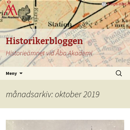
blogs.abo.fi
Historikerbloggen
Historieämnet vid Åbo Akademi
Hoppa
Sök
Meny
till
efter:
innehåll
månadsarkiv: oktober 2019