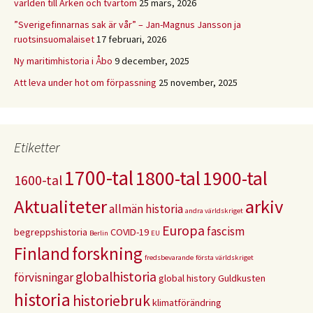
världen till Arken och tvärtom
25 mars, 2026
”Sverigefinnarnas sak är vår” – Jan-Magnus Jansson ja
ruotsinsuomalaiset
17 februari, 2026
Ny maritimhistoria i Åbo
9 december, 2025
Att leva under hot om förpassning
25 november, 2025
Etiketter
1700-tal
1800-tal
1900-tal
1600-tal
Aktualiteter
arkiv
allmän historia
andra världskriget
Europa
fascism
begreppshistoria
COVID-19
Berlin
EU
Finland
forskning
fredsbevarande
första världskriget
globalhistoria
förvisningar
global history
Guldkusten
historia
historiebruk
klimatförändring