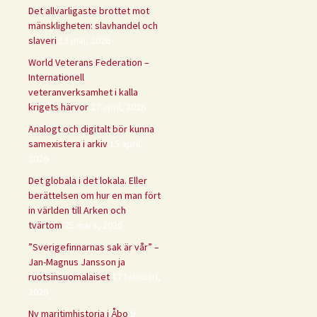
Det allvarligaste brottet mot
mänskligheten: slavhandel och
slaveri
13 maj, 2026
World Veterans Federation –
Internationell
veteranverksamhet i kalla
krigets härvor
27 april, 2026
Analogt och digitalt bör kunna
samexistera i arkiv
15 april,
2026
Det globala i det lokala. Eller
berättelsen om hur en man fört
in världen till Arken och
tvärtom
25 mars, 2026
”Sverigefinnarnas sak är vår” –
Jan-Magnus Jansson ja
ruotsinsuomalaiset
17 februari,
2026
Ny maritimhistoria i Åbo
9