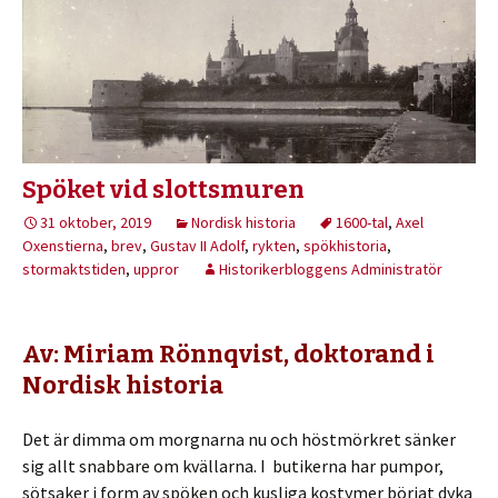
Spöket vid slottsmuren
31 oktober, 2019
Nordisk historia
1600-tal
,
Axel
Oxenstierna
,
brev
,
Gustav II Adolf
,
rykten
,
spökhistoria
,
stormaktstiden
,
uppror
Historikerbloggens Administratör
Av: Miriam Rönnqvist, doktorand i
Nordisk historia
Det är dimma om morgnarna nu och höstmörkret sänker
sig allt snabbare om kvällarna. I butikerna har pumpor,
sötsaker i form av spöken och kusliga kostymer börjat dyka