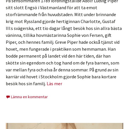
På sensommaren 1789 iordningställde Adolf Ludvig Piper
sitt slott Engsö i Västmanland för att ta emot
storfrämmande från huvudstaden. Mitt under brinnande
krig mot Ryssland gjorde hertiginnan Charlotte, Gustaf
III:s svägerska, ett tio dagar långt besök hos sin allra bästa
väninna, tillika hovmästarinna Sophie von Fersen, gift
Piper, och hennes familj. Greve Piper hade också tjänst vid
hovet, men fungerade i praktiken som hemmaman. Han
bodde permanent på landet vid den här tiden, där han
skötte sin egendom och tog hand om de fyra barnen, som
var mellan fyra och elva år denna sommar. På grund av sin
karriär vid hovet i Stockholm gjorde Sophie bara kortare
besök hos sin familj.
Läs mer
Lämna en kommentar