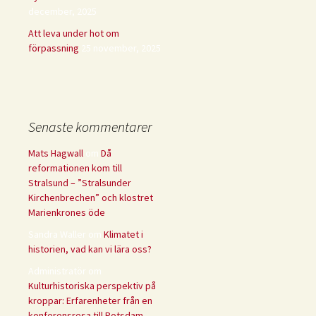
december, 2025
Att leva under hot om
förpassning
25 november, 2025
Senaste kommentarer
Mats Hagwall
om
Då
reformationen kom till
Stralsund – ”Stralsunder
Kirchenbrechen” och klostret
Marienkrones öde
Sandra Waller
om
Klimatet i
historien, vad kan vi lära oss?
Administratör
om
Kulturhistoriska perspektiv på
kroppar: Erfarenheter från en
konferensresa till Potsdam