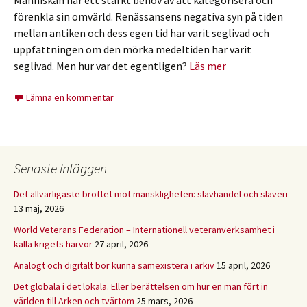
Människan har ett starkt behov av att kategorisera och
förenkla sin omvärld. Renässansens negativa syn på tiden
mellan antiken och dess egen tid har varit seglivad och
uppfattningen om den mörka medeltiden har varit
seglivad. Men hur var det egentligen?
Läs mer
Lämna en kommentar
Senaste inläggen
Det allvarligaste brottet mot mänskligheten: slavhandel och slaveri
13 maj, 2026
World Veterans Federation – Internationell veteranverksamhet i
kalla krigets härvor
27 april, 2026
Analogt och digitalt bör kunna samexistera i arkiv
15 april, 2026
Det globala i det lokala. Eller berättelsen om hur en man fört in
världen till Arken och tvärtom
25 mars, 2026