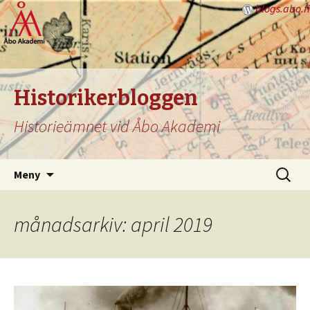
blogs.abo.fi
Historikerbloggen
Historieämnet vid Åbo Akademi
Hoppa
Sök
Meny
till
efter:
innehåll
månadsarkiv: april 2019