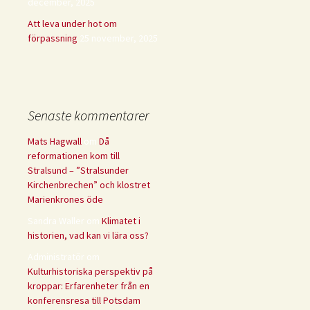
december, 2025
Att leva under hot om
förpassning
25 november, 2025
Senaste kommentarer
Mats Hagwall
om
Då
reformationen kom till
Stralsund – ”Stralsunder
Kirchenbrechen” och klostret
Marienkrones öde
Sandra Waller
om
Klimatet i
historien, vad kan vi lära oss?
Administratör
om
Kulturhistoriska perspektiv på
kroppar: Erfarenheter från en
konferensresa till Potsdam