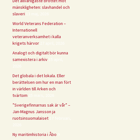
Det allvarligaste brottet mot
mänskligheten: slavhandel och
slaveri
13 maj, 2026
World Veterans Federation –
Internationell
veteranverksamhet i kalla
krigets härvor
27 april, 2026
Analogt och digitalt bör kunna
samexistera i arkiv
15 april,
2026
Det globala i det lokala. Eller
berättelsen om hur en man fört
in världen till Arken och
tvärtom
25 mars, 2026
”Sverigefinnarnas sak är vår” –
Jan-Magnus Jansson ja
ruotsinsuomalaiset
17 februari,
2026
Ny maritimhistoria i Åbo
9