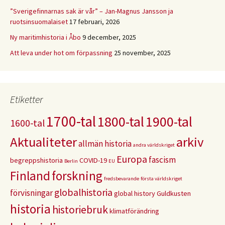
”Sverigefinnarnas sak är vår” – Jan-Magnus Jansson ja
ruotsinsuomalaiset
17 februari, 2026
Ny maritimhistoria i Åbo
9 december, 2025
Att leva under hot om förpassning
25 november, 2025
Etiketter
1700-tal
1800-tal
1900-tal
1600-tal
Aktualiteter
arkiv
allmän historia
andra världskriget
Europa
fascism
begreppshistoria
COVID-19
Berlin
EU
Finland
forskning
fredsbevarande
första världskriget
globalhistoria
förvisningar
global history
Guldkusten
historia
historiebruk
klimatförändring