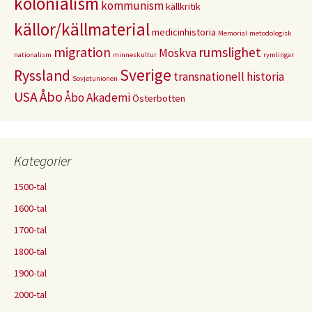
kolonialism
kommunism
källkritik
källor/källmaterial
medicinhistoria
Memorial
metodologisk
migration
rumslighet
Moskva
nationalism
minneskultur
rymlingar
Sverige
Ryssland
transnationell historia
Sovjetunionen
USA
Åbo
Åbo Akademi
Österbotten
Kategorier
1500-tal
1600-tal
1700-tal
1800-tal
1900-tal
2000-tal