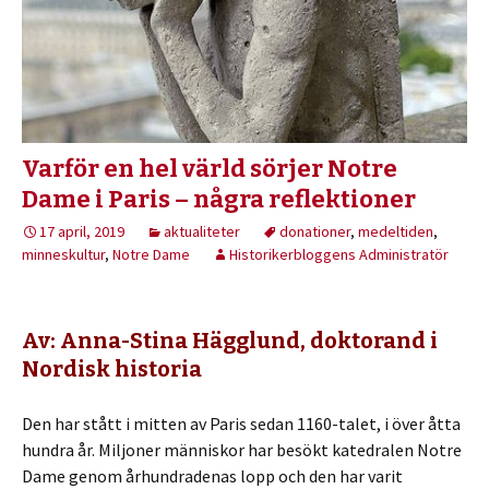
Varför en hel värld sörjer Notre
Dame i Paris – några reflektioner
17 april, 2019
aktualiteter
donationer
,
medeltiden
,
minneskultur
,
Notre Dame
Historikerbloggens Administratör
Av: Anna-Stina Hägglund, doktorand i
Nordisk historia
Den har stått i mitten av Paris sedan 1160-talet, i över åtta
hundra år. Miljoner människor har besökt katedralen Notre
Dame genom århundradenas lopp och den har varit