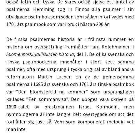
också latin och tyska. De skrev också själva ett antal av
psalmerna. Hemming tog in Finnos alla psalmer i sin
utvidgade psalmbok som sedan som sådan införlivades med
1701 års psalmbok som var i bruk i nästan 200 år.
De finska psalmernas historia är i främsta rummet en
historia om översättning framhåller Taru Kolehmainen i
Suomennoskirjallisuuden historia
, del 1. De olika svenska och
finska psalmböckerna innehåller i stort sett samma
psalmer, ofta med ursprung i tyska original av bland andra
reformatorn Martin Luther. En av de gemensamma
psalmerna i 1695 års svenska och 1701 års finska psalmbok
var ”Den blomstertid nu kommer” som ursprungligen
kallades ”Een sommarwisa”. Den uppges vara skriven på
1690-talet av prästmannen Israel Kolmodin, men
hymnologerna är inte längre helt övertygade om att det
förhåller sig just så. Vem som komponerat melodin vet
man inte.