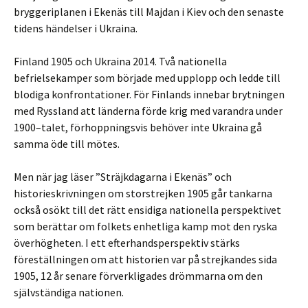
bryggeriplanen i Ekenäs till Majdan i Kiev och den senaste
tidens händelser i Ukraina.
Finland 1905 och Ukraina 2014. Två nationella
befrielsekamper som började med upplopp och ledde till
blodiga konfrontationer. För Finlands innebar brytningen
med Ryssland att länderna förde krig med varandra under
1900–talet, förhoppningsvis behöver inte Ukraina gå
samma öde till mötes.
Men när jag läser ”Sträjkdagarna i Ekenäs” och
historieskrivningen om storstrejken 1905 går tankarna
också osökt till det rätt ensidiga nationella perspektivet
som berättar om folkets enhetliga kamp mot den ryska
överhögheten. I ett efterhandsperspektiv stärks
föreställningen om att historien var på strejkandes sida
1905, 12 år senare förverkligades drömmarna om den
självständiga nationen.