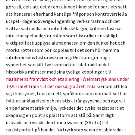
göra så, dels att det är en talande liknelse för partiets sätt
att hantera i efterhand känsliga frågor och kontroversiella
utspel i dagens Sverige. Ingenting verkar fastna och det
kvittar vad media och intellektuella gör, kritiken fastnar
inte. Här spelar därför rollen som historiker en väldigt
viktig roll att upplysa allmänheten om den dunkelhet och
mörka rötter som bör kopplas till det som hör hemma
intoleransens historieskrivning. Det som gör mig i
synnerhet särskilt tveksam och uttalat rädd är det
historiska mönster med sina tydliga kopplingar till
nazismens framväxt och etablering i Weimartyskland under
1920-talet fram till det ödesdigra året 1933
. Genom att klä
sig i kostymer, tona ner ett språkbruk som normalt sett är
fyllt av anklagelser och rasistisk trångsynthet och agera i
en parlamentarisk miljö, lyckades det tyska nazistpartiet
skapa sig en politisk plattform att stå på. Samtidigt
utövade och visade den bruna svansen (SA etc.) till
nazistpartiet på hur det förtryck som senare etablerades i