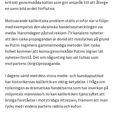
kritiskt genomskåda källan som gör anspråk till att återge
en sann bild av det förflutna.
Motsvarande källkritiska problem ställs vi inför när vi följer
med exempelvis den ukrainska händelseutvecklingen via
media. Häromdagen påstod reklam-TV kanalens nyheter
att den ryska propagandan är dömd att misslyckas på grund
av Putin-regimens gammalmodiga metoder. Det ryska
folket kommer att kunna genomskåda Putins lögner lät
nyheten förstå. Det om någonting kan väl tolkas som
motpartens (krigs)propaganda.
I dagens värld med dess stora medie- och kunskapsutbud
har historikernas källkritik en viktig betydelse. I fråga om
tolkningen av dramatiska händelserna som har inverkan på
miljontals människors liv kan källkritiken tjäna syftet att
bringa förståelse i motstridiga intressen, framom att man
rycks med i endera partens rädsla och eufori.