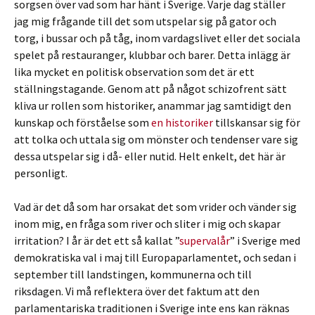
sorgsen över vad som har hänt i Sverige. Varje dag ställer
jag mig frågande till det som utspelar sig på gator och
torg, i bussar och på tåg, inom vardagslivet eller det sociala
spelet på restauranger, klubbar och barer. Detta inlägg är
lika mycket en politisk observation som det är ett
ställningstagande. Genom att på något schizofrent sätt
kliva ur rollen som historiker, anammar jag samtidigt den
kunskap och förståelse som
en historiker
tillskansar sig för
att tolka och uttala sig om mönster och tendenser vare sig
dessa utspelar sig i då- eller nutid. Helt enkelt, det här är
personligt.
Vad är det då som har orsakat det som vrider och vänder sig
inom mig, en fråga som river och sliter i mig och skapar
irritation? I år är det ett så kallat ”
supervalår
” i Sverige med
demokratiska val i maj till Europaparlamentet, och sedan i
september till landstingen, kommunerna och till
riksdagen. Vi må reflektera över det faktum att den
parlamentariska traditionen i Sverige inte ens kan räknas