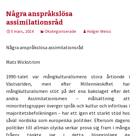
Några anspråkslösa
assimilationsråd
5 mars, 2014
Okategoriserade
Holger Weiss
Några anspråkslösa assimilationsråd
Mats Wickström
1990-talet var mångkulturalismens stora årtionde i
Västvärlden, men efter Millennieskiftet har
mångkulturalismen stöt på det ena bakslaget efter det
andra. Assimilationismen – målsättning att
minoritetsgrupper överger språk och kultur och införlivas i
majoritetsbefolkningen – har ett igen ett starkt stöd hos
såväl nordiska som europeiska politiker. Eftersom dagens
politiker till allmän olycka verkar prova sig fram i många
frågor tänkte jag i detta blogginlägg ge