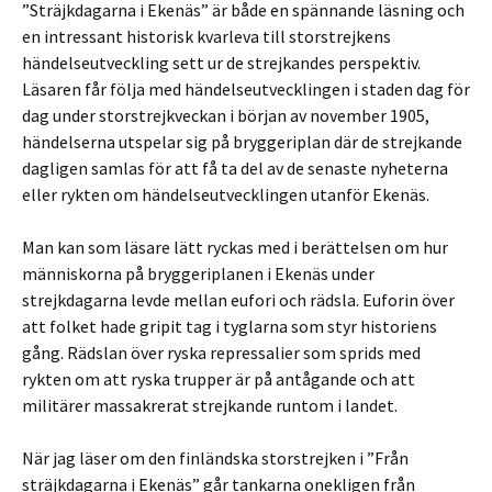
”Sträjkdagarna i Ekenäs” är både en spännande läsning och
en intressant historisk kvarleva till storstrejkens
händelseutveckling sett ur de strejkandes perspektiv.
Läsaren får följa med händelseutvecklingen i staden dag för
dag under storstrejkveckan i början av november 1905,
händelserna utspelar sig på bryggeriplan där de strejkande
dagligen samlas för att få ta del av de senaste nyheterna
eller rykten om händelseutvecklingen utanför Ekenäs.
Man kan som läsare lätt ryckas med i berättelsen om hur
människorna på bryggeriplanen i Ekenäs under
strejkdagarna levde mellan eufori och rädsla. Euforin över
att folket hade gripit tag i tyglarna som styr historiens
gång. Rädslan över ryska repressalier som sprids med
rykten om att ryska trupper är på antågande och att
militärer massakrerat strejkande runtom i landet.
När jag läser om den finländska storstrejken i ”Från
sträjkdagarna i Ekenäs” går tankarna onekligen från