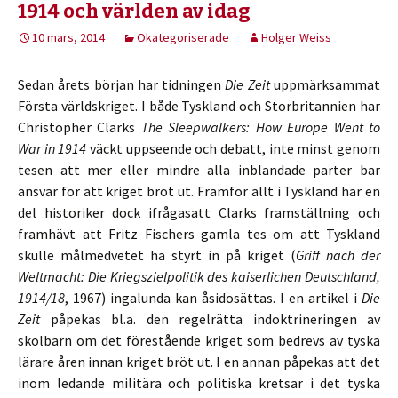
1914 och världen av idag
10 mars, 2014
Okategoriserade
Holger Weiss
Sedan årets början har tidningen
Die Zeit
uppmärksammat
Första världskriget. I både Tyskland och Storbritannien har
Christopher Clarks
The Sleepwalkers: How Europe Went to
War in 1914
väckt uppseende och debatt, inte minst genom
tesen att mer eller mindre alla inblandade parter bar
ansvar för att kriget bröt ut. Framför allt i Tyskland har en
del historiker dock ifrågasatt Clarks framställning och
framhävt att Fritz Fischers gamla tes om att Tyskland
skulle målmedvetet ha styrt in på kriget (
Griff nach der
Weltmacht: Die Kriegszielpolitik des kaiserlichen Deutschland,
1914/18
, 1967) ingalunda kan åsidosättas. I en artikel i
Die
Zeit
påpekas bl.a. den regelrätta indoktrineringen av
skolbarn om det förestående kriget som bedrevs av tyska
lärare åren innan kriget bröt ut. I en annan påpekas att det
inom ledande militära och politiska kretsar i det tyska