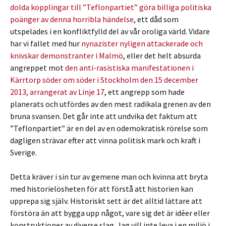
dolda kopplingar till ”Teflonpartiet” göra billiga politiska
poänger av denna horribla händelse
, ett dåd som
utspelades i en konfliktfylld del av vår oroliga värld. Vidare
har vi fallet med hur
nynazister nyligen attackerade och
knivskar demonstranter i Malmö
, eller det helt absurda
angreppet mot
den anti-rasistiska manifestationen i
Kärrtorp söder om söder i Stockholm den 15 december
2013, arrangerat av Linje 17
, ett angrepp som hade
planerats och utfördes av den mest radikala grenen av den
bruna svansen. Det går inte att undvika det faktum att
”Teflonpartiet” är en del av en odemokratisk rörelse som
dagligen strävar efter att vinna politisk mark och kraft i
Sverige.
Detta kräver i sin tur av gemene man och kvinna att bryta
med historielösheten för att förstå att historien kan
upprepa sig själv. Historiskt sett är det alltid lättare att
förstöra än att bygga upp något, vare sig det är idéer eller
konstruktioner av diverse slag. Jag vill inte leva i en miljö i