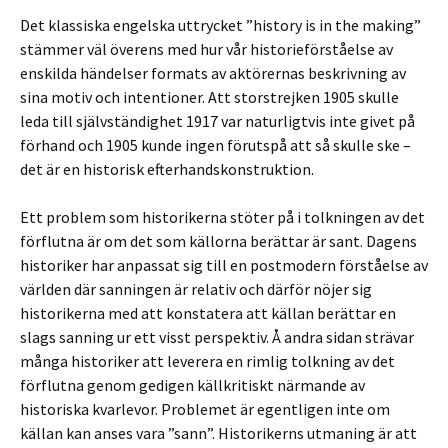
Det klassiska engelska uttrycket ”history is in the making”
stämmer väl överens med hur vår historieförståelse av
enskilda händelser formats av aktörernas beskrivning av
sina motiv och intentioner. Att storstrejken 1905 skulle
leda till självständighet 1917 var naturligtvis inte givet på
förhand och 1905 kunde ingen förutspå att så skulle ske –
det är en historisk efterhandskonstruktion.
Ett problem som historikerna stöter på i tolkningen av det
förflutna är om det som källorna berättar är sant. Dagens
historiker har anpassat sig till en postmodern förståelse av
världen där sanningen är relativ och därför nöjer sig
historikerna med att konstatera att källan berättar en
slags sanning ur ett visst perspektiv. Å andra sidan strävar
många historiker att leverera en rimlig tolkning av det
förflutna genom gedigen källkritiskt närmande av
historiska kvarlevor. Problemet är egentligen inte om
källan kan anses vara ”sann”. Historikerns utmaning är att