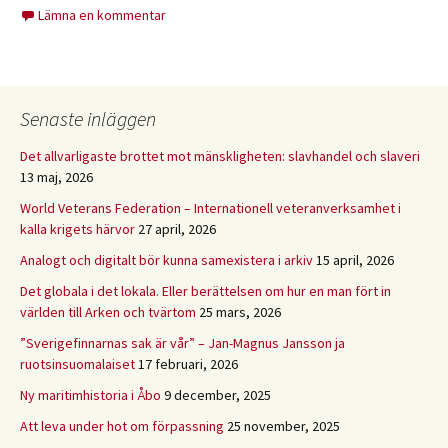
Lämna en kommentar
Senaste inläggen
Det allvarligaste brottet mot mänskligheten: slavhandel och slaveri
13 maj, 2026
World Veterans Federation – Internationell veteranverksamhet i
kalla krigets härvor
27 april, 2026
Analogt och digitalt bör kunna samexistera i arkiv
15 april, 2026
Det globala i det lokala. Eller berättelsen om hur en man fört in
världen till Arken och tvärtom
25 mars, 2026
”Sverigefinnarnas sak är vår” – Jan-Magnus Jansson ja
ruotsinsuomalaiset
17 februari, 2026
Ny maritimhistoria i Åbo
9 december, 2025
Att leva under hot om förpassning
25 november, 2025