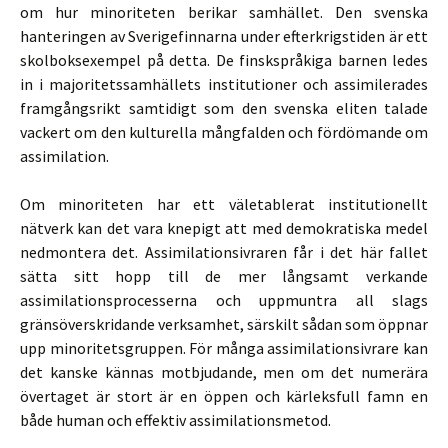
om hur minoriteten berikar samhället. Den svenska
hanteringen av Sverigefinnarna under efterkrigstiden är ett
skolboksexempel på detta. De finskspråkiga barnen ledes
in i majoritetssamhällets institutioner och assimilerades
framgångsrikt samtidigt som den svenska eliten talade
vackert om den kulturella mångfalden och fördömande om
assimilation.
Om minoriteten har ett väletablerat institutionellt
nätverk kan det vara knepigt att med demokratiska medel
nedmontera det. Assimilationsivraren får i det här fallet
sätta sitt hopp till de mer långsamt verkande
assimilationsprocesserna och uppmuntra all slags
gränsöverskridande verksamhet, särskilt sådan som öppnar
upp minoritetsgruppen. För många assimilationsivrare kan
det kanske kännas motbjudande, men om det numerära
övertaget är stort är en öppen och kärleksfull famn en
både human och effektiv assimilationsmetod.