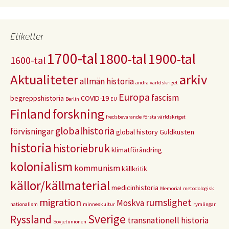
Etiketter
1700-tal
1800-tal
1900-tal
1600-tal
Aktualiteter
arkiv
allmän historia
andra världskriget
Europa
fascism
begreppshistoria
COVID-19
Berlin
EU
Finland
forskning
fredsbevarande
första världskriget
globalhistoria
förvisningar
global history
Guldkusten
historia
historiebruk
klimatförändring
kolonialism
kommunism
källkritik
källor/källmaterial
medicinhistoria
Memorial
metodologisk
migration
rumslighet
Moskva
nationalism
minneskultur
rymlingar
Sverige
Ryssland
transnationell historia
Sovjetunionen