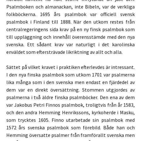
Psalmboken och almanackan, inte Bibeln, var de verkliga
folkböckerna. 1695 års psalmbok var officiell svensk
psalmbok i Finland till 1888. När den utkom restes från
centralregeringens sida krav på en ny finsk psalmbok som
till uppläggning och innehåll överensstämde med den nya
svenska. Ett sådant krav var naturligt i det karolinska
enväldet som eftersträvade likriktning av allt och alla.
Sättet på vilket kravet i praktiken efterlevdes är intressant.
I den nya finska psalmbok som utkom 1701 var psalmerna
lika många som i den svenska men endast en fjärdedel av
dem var en direkt översättning. Stommen utgjordes av
psalmerna i två äldre finska psalmböcker. Den ena av dem
var Jakobus Petri Finnos psalmbok, troligtvis från år 1583,
och den andra Hemming Henrikssons, kyrkoherde i Masku,
som trycktes 1605. Finno utarbetade sin psalmbok med
1572 års svenska psalmbok som förebild. Både han och
Hemming översatte psalmer från framförallt svenska men