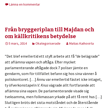
Lämna en kommentar
Från bryggeriplan till Majdan och
om källkritikens betydelse
5 mars, 2014
Okategoriserade
Matias Kaihovirta
”Det blef emellertid ett styft arbete att få ”de belägrade”
att aflämna vapen och aftåga. Efter mycket
parlamenterande aftågade dock 7 poliser jämte en
gendarm, som för tillfället befann sig hos sina vänner å
poliskontoret. […] Ännu var emellertid fästet icke intaget,
ty öfverkonstapeln
V. Knus
vägrade allt fortfarande att
aflämna sina vapen. De parlamenterande visade sig
tveksamma, men folkmassan yrkade på att få rent hus […]
Slutligen bröts det sista motståndet och de återstående