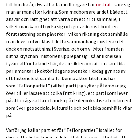
till hundra år, dvs. att alla medborgare har
rösträtt
vare sig
man är man eller kvinna. Som medborgare är det både ett
ansvar och rättighet att värna om ett fritt samhälle, i
vilket man kan uttrycka sig och göra sin röst hörd, en
förutsättning som påverkar i vilken riktning det samhälle
man lever i utvecklas. I detta sammanhang existerar det
dock en motsättning i Sverige, och om vi lyfter fram den
slitna klyschan ”historien upprepar sig” så är liknelsen
tyvärr allför talande här, dvs. insikten om att en samtida
parlamentarisk aktör i dagens svenska riksdag gynnas av
ett historielöst samhälle. Denna aktör tituleras här
som ”Teflonpartiet” (vilket parti jag syftar på lämnar jag
över till er läsare att tolka fritt kring), ett parti som lever
på att ifrågasätta och rucka på de demokratiska fundament
som Sveriges sociala, kulturella och politiska samhälle vilar
på.
Varför jag kallar partiet för ”Teflonpartiet” istället för
dess rätta beteckning är dels att det är min rättighet att