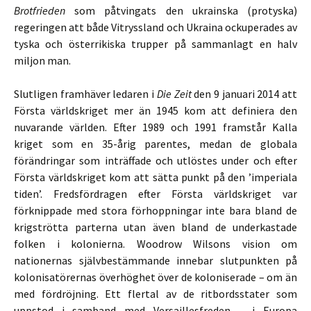
Brotfrieden
som påtvingats den ukrainska (protyska)
regeringen att både Vitryssland och Ukraina ockuperades av
tyska och österrikiska trupper på sammanlagt en halv
miljon man.
Slutligen framhäver ledaren i
Die Zeit
den 9 januari 2014 att
Första världskriget mer än 1945 kom att definiera den
nuvarande världen. Efter 1989 och 1991 framstår Kalla
kriget som en 35-årig parentes, medan de globala
förändringar som inträffade och utlöstes under och efter
Första världskriget kom att sätta punkt på den ’imperiala
tiden’. Fredsfördragen efter Första världskriget var
förknippade med stora förhoppningar inte bara bland de
krigströtta parterna utan även bland de underkastade
folken i kolonierna. Woodrow Wilsons vision om
nationernas självbestämmande innebar slutpunkten på
kolonisatörernas överhöghet över de koloniserade – om än
med fördröjning. Ett flertal av de ritbordsstater som
uppstod i samband med Versaillesfreden – i Europa