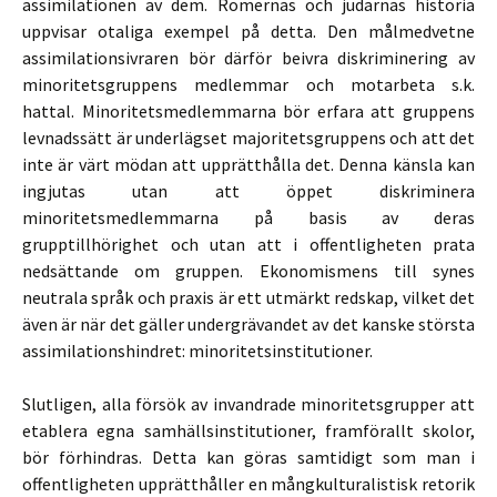
assimilationen av dem. Romernas och judarnas historia
uppvisar otaliga exempel på detta. Den målmedvetne
assimilationsivraren bör därför beivra diskriminering av
minoritetsgruppens medlemmar och motarbeta s.k.
hattal. Minoritetsmedlemmarna bör erfara att gruppens
levnadssätt är underlägset majoritetsgruppens och att det
inte är värt mödan att upprätthålla det. Denna känsla kan
ingjutas utan att öppet diskriminera
minoritetsmedlemmarna på basis av deras
grupptillhörighet och utan att i offentligheten prata
nedsättande om gruppen. Ekonomismens till synes
neutrala språk och praxis är ett utmärkt redskap, vilket det
även är när det gäller undergrävandet av det kanske största
assimilationshindret: minoritetsinstitutioner.
Slutligen, alla försök av invandrade minoritetsgrupper att
etablera egna samhällsinstitutioner, framförallt skolor,
bör förhindras. Detta kan göras samtidigt som man i
offentligheten upprätthåller en mångkulturalistisk retorik