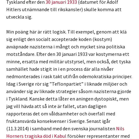
Tyskland efter den
30 januari 1933
(datumet för Adolf
Hitlers utnämnande till rikskansler) skulle komma att
utveckla sig.
Min poäng här är rätt logisk. Till exempel, genom att klä
sig enligt den socialt accepterade koden (kostym)
avväpnade nazisterna i mångt och mycket sina politiska
motståndare. Efter den 30 januari 1933 var kostymerna ett
minne, ersatta med militär utstyrsel, men också, det tyska
samhället hade stigit in i en process där alla nivåer
nedmonterades i rask takt utifrån odemokratiska principer.
Idag i Sverige rör sig ”Teflonpartiet” i liknade miljöer och
använder sig av liknade strategier såsom nazisterna gjorde
i Tyskland. Kanske detta låter en aningen dystopiskt, men
jag vill hävda att så inte är fallet, utan dagligen
rapporteras det om våldsamheter och överfall med
fruktansvärda konsekvenser i Sverige. Senast igår
(11.3.2014) i samband med den svenska journalisten
Nils
Horners tragiska död i Kabul
försöker representanter med