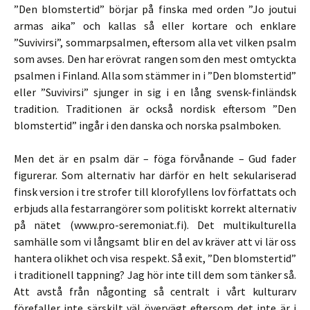
”Den blomstertid” börjar på finska med orden ”Jo joutui
armas aika” och kallas så eller kortare och enklare
”Suvivirsi”, sommarpsalmen, eftersom alla vet vilken psalm
som avses. Den har erövrat rangen som den mest omtyckta
psalmen i Finland. Alla som stämmer in i ”Den blomstertid”
eller ”Suvivirsi” sjunger in sig i en lång svensk-finländsk
tradition. Traditionen är också nordisk eftersom ”Den
blomstertid” ingår i den danska och norska psalmboken.
Men det är en psalm där – föga förvånande – Gud fader
figurerar. Som alternativ har därför en helt sekulariserad
finsk version i tre strofer till klorofyllens lov författats och
erbjuds alla festarrangörer som politiskt korrekt alternativ
på nätet (www.pro-seremoniat.fi). Det multikulturella
samhälle som vi långsamt blir en del av kräver att vi lär oss
hantera olikhet och visa respekt. Så exit, ”Den blomstertid”
i traditionell tappning? Jag hör inte till dem som tänker så.
Att avstå från någonting så centralt i vårt kulturarv
förefaller inte särskilt väl övervägt eftersom det inte är i