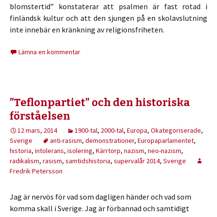
blomstertid” konstaterar att psalmen är fast rotad i
finländsk kultur och att den sjungen på en skolavslutning
inte innebär en kränkning av religionsfriheten.
Lämna en kommentar
”Teflonpartiet” och den historiska
förståelsen
12 mars, 2014
1900-tal
,
2000-tal
,
Europa
,
Okategoriserade
,
Sverige
anti-rasism
,
demonstrationer
,
Europaparlamentet
,
historia
,
intolerans
,
isolering
,
Kärrtorp
,
nazism
,
neo-nazism
,
radikalism
,
rasism
,
samtidshistoria
,
supervalår 2014
,
Sverige
Fredrik Petersson
Jag är nervös för vad som dagligen händer och vad som
komma skall i Sverige. Jag är förbannad och samtidigt