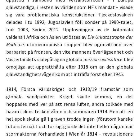
självständiga, i resten av världen som NF:s mandat – visade
sig vara problematiska konstruktioner: Tjeckoslovakien
delades i tu 1992, Jugoslavien föll sönder på 1990-talet,
Irak 2003, Syrien 2012. Upplösningen av de koloniala
väldena i Afrika och Asien utlöstes av
Die Urkatastrophe der
Moderne
: utomeuropeiska trupper blev ögonvittnen över
barbariet på fronten, den vite mannens överlägsenhet och
Västerlandets självpåtagna globala
mission civilisatrice
blev
omöjliga att upprätthålla efter 1918 om än den globala
självständighetsvågen kom att inträffa först efter 1945.
1914, Första världskriget och 1918/19 framstår som
globala vändpunkter. Kriget skulle komma, en del
hoppades med iver på att rensa luften, andra tolkade med
bävan tidens tecken våren och sommaren 1914. Men att en
hel epok skulle gå i graven trodde ingen (förutom kanske
futuristerna). I och för sig gjorde det inte heller någon när
stormakterna förhandlade i Wien år 1814 – revolutionens