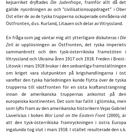
kejsarriket dryftades
Die Judenfrage
, framför allt då det
gällde nyordningen av och ”civilisationsuppdraget” i Ober
Ost eller de av de tyska trupperna ockuperade områdena vid
Östfronten, d.v.s. Kurland, Litauen och delar av Vitryssland.
En fråga som jag väntar mig att ytterligare diskuteras i
Die
Zeit
är upplösningen av Östfronten, det ryska imperiets
sammanbrott och den tysk-österrikiska framstöten i
Vitryssland och Ukraina åren 1917 och 1918. Freden i Brest-
Litovsk i mars 1918 brukar i den sedvanliga framställningen
om kriget vara slutpunkten på krigshandlingarna i öst
varefter den tyska härledningen kunde flytta över de tyska
trupperna till västfronten för en sista kraftansträngning
innan de amerikanska truppernas ankomst på den
europeiska kontinenten. Det som har fallit i glömska, men
som lyfts fram av den amerikanska historikern Vejas Gabriel
Liuvelicius i boken
War Land on the Eastern Front
(2000), är
att den tysk-österrikiska framryckningen i östra Europa
ingalunda tog slut i mars 1918. I stället resulterade den s.k.