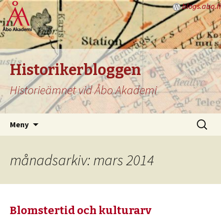
blogs.abo.fi
Historikerbloggen
Historieämnet vid Åbo Akademi
Hoppa
Sök
Meny
till
efter:
innehåll
månadsarkiv: mars 2014
Blomstertid och kulturarv