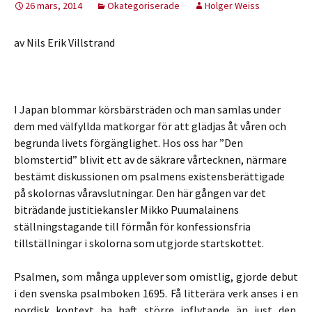
26 mars, 2014
Okategoriserade
Holger Weiss
av Nils Erik Villstrand
I Japan blommar körsbärsträden och man samlas under
dem med välfyllda matkorgar för att glädjas åt våren och
begrunda livets förgänglighet. Hos oss har ”Den
blomstertid” blivit ett av de säkrare vårtecknen, närmare
bestämt diskussionen om psalmens existensberättigade
på skolornas våravslutningar. Den här gången var det
biträdande justitiekansler Mikko Puumalainens
ställningstagande till förmån för konfessionsfria
tillställningar i skolorna som utgjorde startskottet.
Psalmen, som många upplever som omistlig, gjorde debut
i den svenska psalmboken 1695. Få litterära verk anses i en
nordisk kontext ha haft större inflytande än just den.