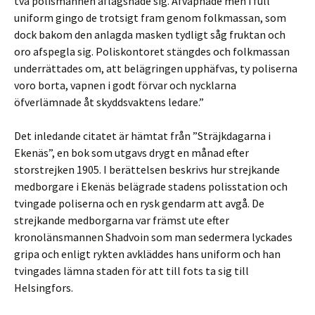
två polismännen aflägsnade sig. Afväpnade men i full
uniform gingo de trotsigt fram genom folkmassan, som
dock bakom den anlagda masken tydligt såg fruktan och
oro afspegla sig. Poliskontoret stängdes och folkmassan
underrättades om, att belägringen upphäfvas, ty poliserna
voro borta, vapnen i godt förvar och nycklarna
öfverlämnade åt skyddsvaktens ledare.”
Det inledande citatet är hämtat från ”Sträjkdagarna i
Ekenäs”, en bok som utgavs drygt en månad efter
storstrejken 1905. I berättelsen beskrivs hur strejkande
medborgare i Ekenäs belägrade stadens polisstation och
tvingade poliserna och en rysk gendarm att avgå. De
strejkande medborgarna var främst ute efter
kronolänsmannen Shadvoin som man sedermera lyckades
gripa och enligt rykten avkläddes hans uniform och han
tvingades lämna staden för att till fots ta sig till
Helsingfors.