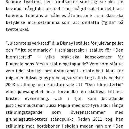
Snarare tvärtom, den förutsätter som jag ser det en
bevarad mångfald, att det finns något substantiellt att
tolerera. Tolerans är således åtminstone i sin klassiska
betydelse inte detsamma som att omfatta (”gilla” på
twitterska).
”Jultomtens verkstad” à la Disney i stället för julevangeliet
och ”Mitt sommarlov” i schlagertakt i stället för ”Den
blomstertid” – vilka praktiska konsekvenser får
Puumalainens färska ställningstagande? Vem som slår ut
vem i det statliga beslutsfattandet är inte helt klart för
mig, men Riksdagens grundlagsutskott tog i alla händelser
2003 ställning och konstaterade att ”Den blomstertid”
eller julevangeliet inte förvandlar en skolfest till ett
kristet evenemang. Och i fjol kom biträdande
justitieombudsman Jussi Pajula med sitt fyra sidor långa
ställningstagande som överensstämmer med
grundlagsutskottets ståndpunkt. Redan 2011 tog han
ställning mot bordsböner i skolan medan han om ”Den