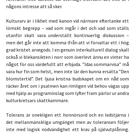
någons intresse att så sker.
Kulturarv är i likhet med kanon vid närmare eftertanke ett
lömskt begrepp – vad som ingår i det och vad som ställs
utanför skall vara underställt kontinuerlig diskussion –
men det går inte att komma ifrån att vi förvaltar ett i hög
grad kristet arvegods. I en genuin interkulturell dialog skall
också vi blekansikten i norr som överlevt ännu en vinter ha
något för oss värdefullt att erbjuda. ”Idas sommarvisa” må
vara hur fin som helst, men inte lär den kunna ersätta ”Den
blomstertid”. Det ljusa kristna budskapet om en nåd som
räcker året om i psalmen kan rimligen vid behov vägas upp
med hjälp av programinslag som lyfter fram pärlor ur andra
kulturkretsars skattkammare.
Tolerans är onekligen ett honnörsord och en ledstjärna i
det mellanmänskliga umgänget men av toleransen följer
inte med logisk nödvändighet ett krav på självutplåning.