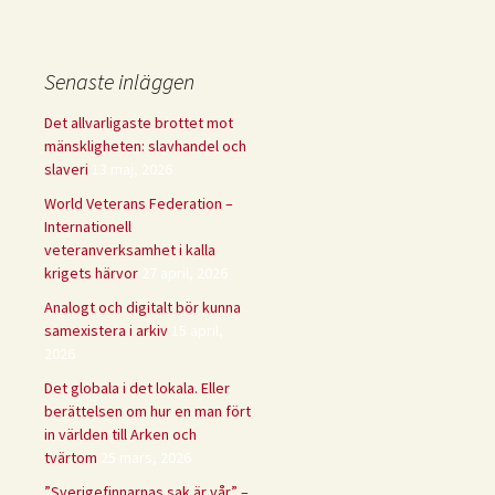
Senaste inläggen
Det allvarligaste brottet mot
mänskligheten: slavhandel och
slaveri
13 maj, 2026
World Veterans Federation –
Internationell
veteranverksamhet i kalla
krigets härvor
27 april, 2026
Analogt och digitalt bör kunna
samexistera i arkiv
15 april,
2026
Det globala i det lokala. Eller
berättelsen om hur en man fört
in världen till Arken och
tvärtom
25 mars, 2026
”Sverigefinnarnas sak är vår” –