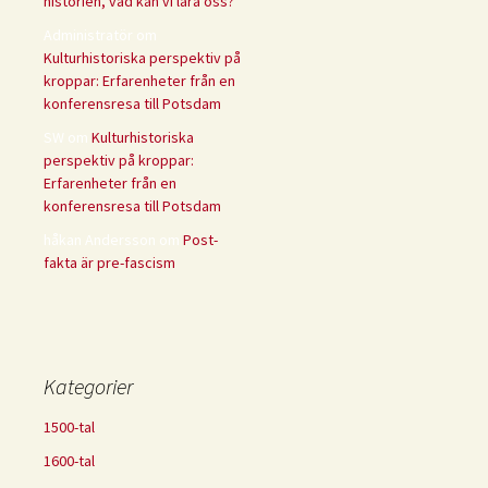
historien, vad kan vi lära oss?
Administratör
om
Kulturhistoriska perspektiv på
kroppar: Erfarenheter från en
konferensresa till Potsdam
SW
om
Kulturhistoriska
perspektiv på kroppar:
Erfarenheter från en
konferensresa till Potsdam
håkan Andersson
om
Post-
fakta är pre-fascism
Kategorier
1500-tal
1600-tal