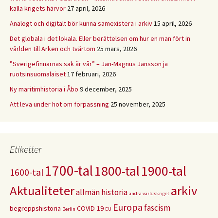
kalla krigets härvor
27 april, 2026
Analogt och digitalt bör kunna samexistera i arkiv
15 april, 2026
Det globala i det lokala. Eller berättelsen om hur en man fört in
världen till Arken och tvärtom
25 mars, 2026
”Sverigefinnarnas sak är vår” – Jan-Magnus Jansson ja
ruotsinsuomalaiset
17 februari, 2026
Ny maritimhistoria i Åbo
9 december, 2025
Att leva under hot om förpassning
25 november, 2025
Etiketter
1700-tal
1800-tal
1900-tal
1600-tal
Aktualiteter
arkiv
allmän historia
andra världskriget
Europa
fascism
begreppshistoria
COVID-19
Berlin
EU