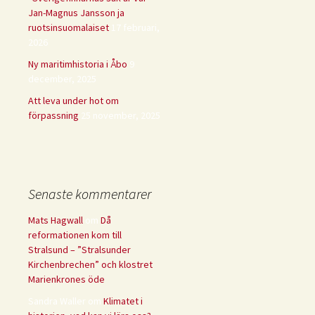
Jan-Magnus Jansson ja
ruotsinsuomalaiset
17 februari,
2026
Ny maritimhistoria i Åbo
9
december, 2025
Att leva under hot om
förpassning
25 november, 2025
Senaste kommentarer
Mats Hagwall
om
Då
reformationen kom till
Stralsund – ”Stralsunder
Kirchenbrechen” och klostret
Marienkrones öde
Sandra Waller
om
Klimatet i