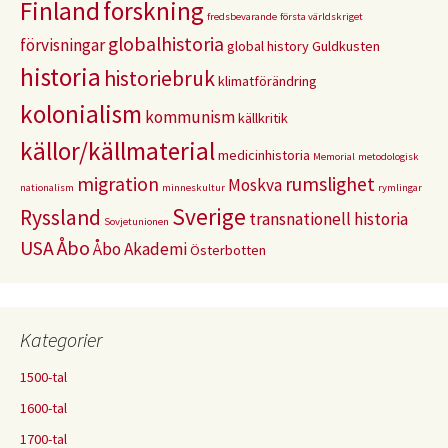
Finland
forskning
fredsbevarande
första världskriget
globalhistoria
förvisningar
global history
Guldkusten
historia
historiebruk
klimatförändring
kolonialism
kommunism
källkritik
källor/källmaterial
medicinhistoria
Memorial
metodologisk
migration
rumslighet
Moskva
nationalism
minneskultur
rymlingar
Sverige
Ryssland
transnationell historia
Sovjetunionen
USA
Åbo
Åbo Akademi
Österbotten
Kategorier
1500-tal
1600-tal
1700-tal