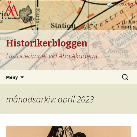
blogs.abo.fi
Historikerbloggen
Historieämnet vid Åbo Akademi
Hoppa
Sök
Meny
till
efter:
innehåll
månadsarkiv: april 2023