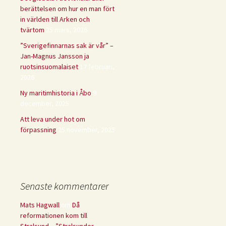
berättelsen om hur en man fört
in världen till Arken och
tvärtom
25 mars, 2026
”Sverigefinnarnas sak är vår” –
Jan-Magnus Jansson ja
ruotsinsuomalaiset
17 februari,
2026
Ny maritimhistoria i Åbo
9
december, 2025
Att leva under hot om
förpassning
25 november, 2025
Senaste kommentarer
Mats Hagwall
om
Då
reformationen kom till