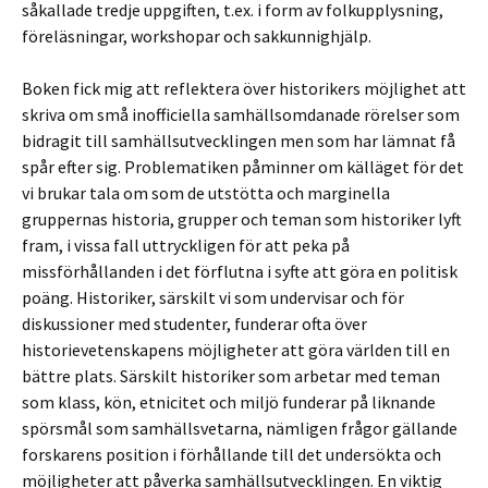
såkallade tredje uppgiften, t.ex. i form av folkupplysning,
föreläsningar, workshopar och sakkunnighjälp.
Boken fick mig att reflektera över historikers möjlighet att
skriva om små inofficiella samhällsomdanade rörelser som
bidragit till samhällsutvecklingen men som har lämnat få
spår efter sig. Problematiken påminner om källäget för det
vi brukar tala om som de utstötta och marginella
gruppernas historia, grupper och teman som historiker lyft
fram, i vissa fall uttryckligen för att peka på
missförhållanden i det förflutna i syfte att göra en politisk
poäng. Historiker, särskilt vi som undervisar och för
diskussioner med studenter, funderar ofta över
historievetenskapens möjligheter att göra världen till en
bättre plats. Särskilt historiker som arbetar med teman
som klass, kön, etnicitet och miljö funderar på liknande
spörsmål som samhällsvetarna, nämligen frågor gällande
forskarens position i förhållande till det undersökta och
möjligheter att påverka samhällsutvecklingen. En viktig