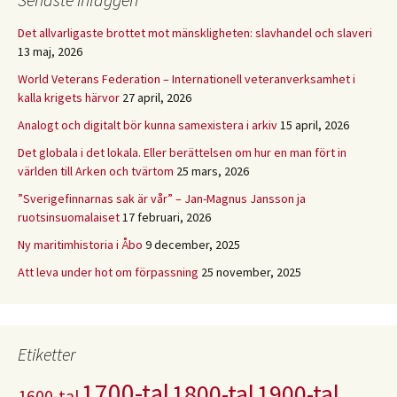
Det allvarligaste brottet mot mänskligheten: slavhandel och slaveri
13 maj, 2026
World Veterans Federation – Internationell veteranverksamhet i
kalla krigets härvor
27 april, 2026
Analogt och digitalt bör kunna samexistera i arkiv
15 april, 2026
Det globala i det lokala. Eller berättelsen om hur en man fört in
världen till Arken och tvärtom
25 mars, 2026
”Sverigefinnarnas sak är vår” – Jan-Magnus Jansson ja
ruotsinsuomalaiset
17 februari, 2026
Ny maritimhistoria i Åbo
9 december, 2025
Att leva under hot om förpassning
25 november, 2025
Etiketter
1700-tal
1800-tal
1900-tal
1600-tal