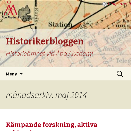
blogs.abo.fi
Historikerbloggen
Historieämnet vid Åbo Akademi
Hoppa
Sök
Meny
till
efter:
innehåll
månadsarkiv: maj 2014
Kämpande forskning, aktiva