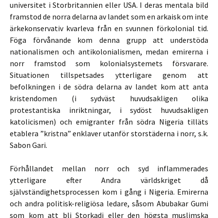
universitet i Storbritannien eller USA. I deras mentala bild
framstod de norra delarna av landet som en arkaisk om inte
ärkekonservativ kvarleva från en svunnen förkolonial tid.
Föga förvånande kom denna grupp att understöda
nationalismen och antikolonialismen, medan emirerna i
norr framstod som kolonialsystemets försvarare.
Situationen tillspetsades ytterligare genom att
befolkningen i de södra delarna av landet kom att anta
kristendomen (i sydväst huvudsakligen olika
protestantiska inriktningar, i sydöst huvudsakligen
katolicismen) och emigranter från södra Nigeria tilläts
etablera ”kristna” enklaver utanför storstäderna i norr, s.k.
Sabon Gari.
Förhållandet mellan norr och syd inflammerades
ytterligare efter Andra världskriget då
självständighetsprocessen kom i gång i Nigeria. Emirerna
och andra politisk-religiösa ledare, såsom Abubakar Gumi
som kom att bli Storkadi eller den högsta muslimska