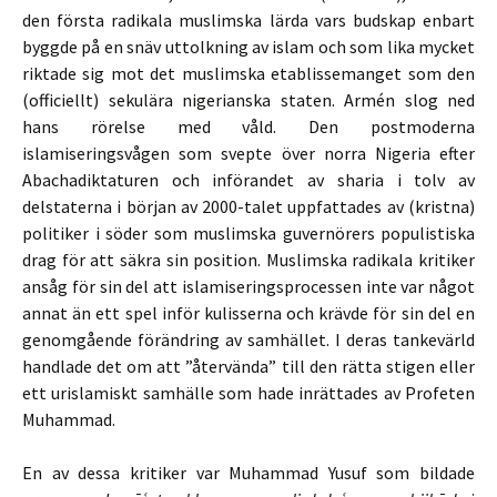
den första radikala muslimska lärda vars budskap enbart
byggde på en snäv uttolkning av islam och som lika mycket
riktade sig mot det muslimska etablissemanget som den
(officiellt) sekulära nigerianska staten. Armén slog ned
hans rörelse med våld. Den postmoderna
islamiseringsvågen som svepte över norra Nigeria efter
Abachadiktaturen och införandet av sharia i tolv av
delstaterna i början av 2000-talet uppfattades av (kristna)
politiker i söder som muslimska guvernörers populistiska
drag för att säkra sin position. Muslimska radikala kritiker
ansåg för sin del att islamiseringsprocessen inte var något
annat än ett spel inför kulisserna och krävde för sin del en
genomgående förändring av samhället. I deras tankevärld
handlade det om att ”återvända” till den rätta stigen eller
ett urislamiskt samhälle som hade inrättades av Profeten
Muhammad.
En av dessa kritiker var Muhammad Yusuf som bildade