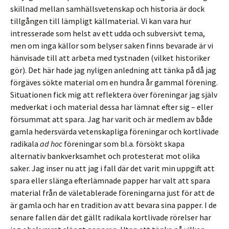
skillnad mellan samhällsvetenskap och historia är dock
tillgången till lämpligt källmaterial. Vi kan vara hur
intresserade som helst av ett udda och subversivt tema,
men om inga källor som belyser saken finns bevarade är vi
hänvisade till att arbeta med tystnaden (vilket historiker
gör). Det här hade jag nyligen anledning att tänka på då jag
förgäves sökte material om en hundra år gammal förening.
Situationen fick mig att reflektera över föreningar jag själv
medverkat i och material dessa har lämnat efter sig – eller
försummat att spara. Jag har varit och är medlem av både
gamla hedersvärda vetenskapliga föreningar och kortlivade
radikala
ad hoc
föreningar som bl.a. försökt skapa
alternativ bankverksamhet och protesterat mot olika
saker. Jag inser nu att jag i fall där det varit min uppgift att
spara eller slänga efterlämnade papper har valt att spara
material från de väletablerade föreningarna just för att de
är gamla och har en tradition av att bevara sina papper. I de
senare fallen där det gällt radikala kortlivade rörelser har