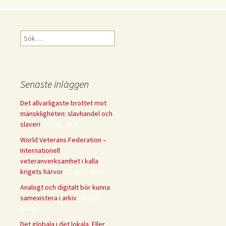
Sök
efter:
Senaste inläggen
Det allvarligaste brottet mot
mänskligheten: slavhandel och
slaveri
13 maj, 2026
World Veterans Federation –
Internationell
veteranverksamhet i kalla
krigets härvor
27 april, 2026
Analogt och digitalt bör kunna
samexistera i arkiv
15 april,
2026
Det globala i det lokala. Eller