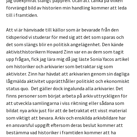
jag obekymrat slängt pappren. Utan att tänka på vilken
förvrängd bild av historien min handling kommer att leda
till i framtiden.
Att vi är hänvisade till källor som är bevarade från den
tidsperiod vi studerar för med sig att det som sparas och
det som slängs blir en politisk angelägenhet. Den kände
aktivisthistorikern Howard Zinn var en av dem som tagit
upp frågan, fick jag lära mig då jag läste Sonia Yacos artikel
om historiker och arkivarier som betraktar sig som
aktivister. Zinn har hävdat att arkivarien genom sin dagliga
lågmälda aktivitet upprätthåller politiskt och ekonomiskt
status quo. Det gäller dock ingalunda alla arkivarier. Det
finns personer som börjat arbeta på arkiv uttryckligen för
att utveckla samlingarna i viss riktning eller sådana som
bildat nya arkiv just för att de betraktat ett visst material
som viktigt att bevara. Arkiv och enskilda arkivbildare har
en ansvarsful uppgift eftersom deras beslut kommer att
bestämma vad historiker i framtiden kommer att ha