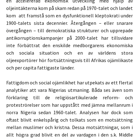
en accelererad ekonomisk utveckling med hjälp av
oljeintäkterna kom på skam redan på 1970-talet och landet
kom att framstå som en dysfunktionell kleptokrati under
1900-talets sista decennier. Återgången – eller snarare
övergången – till demokratiska strukturer och upprepade
antikorruptionskampanjer på 2000-talet har tillsvidare
inte förbättrat den enskilde medborgarens ekonomiska
och sociala situation och en av världens stora
oljeexportörer hör fortsättningsvis till Afrikas ojämlikaste
och per capita fattigaste länder.
Fattigdom och social ojämlikhet har utpekats av ett flertal
analytiker att vara Nigerias utmaning. Båda ses även som
förklaring till de religiösartikulerade reform- och
proteströrelser som har uppstått med jämna mellanrum i
norra Nigeria sedan 1960-talet. Analysen har dock som
oftast blivit enkelspårig och tolkats som en motsättning
mellan muslimer och kristna. Dessa motsättningar, som i
allt högra grad blivit en del av vardagen i den s.k. Middle