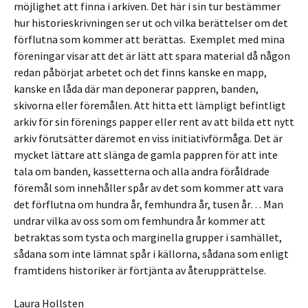
möjlighet att finna i arkiven. Det här i sin tur bestämmer
hur historieskrivningen ser ut och vilka berättelser om det
förflutna som kommer att berättas. Exemplet med mina
föreningar visar att det är lätt att spara material då någon
redan påbörjat arbetet och det finns kanske en mapp,
kanske en låda där man deponerar pappren, banden,
skivorna eller föremålen. Att hitta ett lämpligt befintligt
arkiv för sin förenings papper eller rent av att bilda ett nytt
arkiv förutsätter däremot en viss initiativförmåga. Det är
mycket lättare att slänga de gamla pappren för att inte
tala om banden, kassetterna och alla andra föråldrade
föremål som innehåller spår av det som kommer att vara
det förflutna om hundra år, femhundra år, tusen år… Man
undrar vilka av oss som om femhundra år kommer att
betraktas som tysta och marginella grupper i samhället,
sådana som inte lämnat spår i källorna, sådana som enligt
framtidens historiker är förtjänta av återupprättelse.
Laura Hollsten