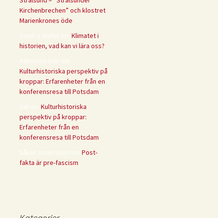
Stralsund – ”Stralsunder
Kirchenbrechen” och klostret
Marienkrones öde
Sandra Waller
om
Klimatet i
historien, vad kan vi lära oss?
Administratör
om
Kulturhistoriska perspektiv på
kroppar: Erfarenheter från en
konferensresa till Potsdam
SW
om
Kulturhistoriska
perspektiv på kroppar:
Erfarenheter från en
konferensresa till Potsdam
håkan Andersson
om
Post-
fakta är pre-fascism
Kategorier