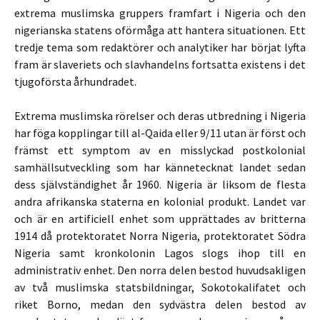
extrema muslimska gruppers framfart i Nigeria och den
nigerianska statens oförmåga att hantera situationen. Ett
tredje tema som redaktörer och analytiker har börjat lyfta
fram är slaveriets och slavhandelns fortsatta existens i det
tjugoförsta århundradet.
Extrema muslimska rörelser och deras utbredning i Nigeria
har föga kopplingar till al-Qaida eller 9/11 utan är först och
främst ett symptom av en misslyckad postkolonial
samhällsutveckling som har kännetecknat landet sedan
dess självständighet år 1960. Nigeria är liksom de flesta
andra afrikanska staterna en kolonial produkt. Landet var
och är en artificiell enhet som upprättades av britterna
1914 då protektoratet Norra Nigeria, protektoratet Södra
Nigeria samt kronkolonin Lagos slogs ihop till en
administrativ enhet. Den norra delen bestod huvudsakligen
av två muslimska statsbildningar, Sokotokalifatet och
riket Borno, medan den sydvästra delen bestod av