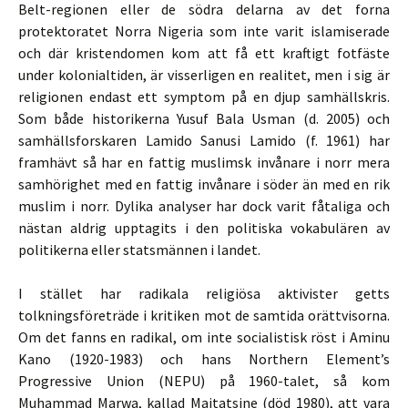
Belt-regionen eller de södra delarna av det forna
protektoratet Norra Nigeria som inte varit islamiserade
och där kristendomen kom att få ett kraftigt fotfäste
under kolonialtiden, är visserligen en realitet, men i sig är
religionen endast ett symptom på en djup samhällskris.
Som både historikerna Yusuf Bala Usman (d. 2005) och
samhällsforskaren Lamido Sanusi Lamido (f. 1961) har
framhävt så har en fattig muslimsk invånare i norr mera
samhörighet med en fattig invånare i söder än med en rik
muslim i norr. Dylika analyser har dock varit fåtaliga och
nästan aldrig upptagits i den politiska vokabulären av
politikerna eller statsmännen i landet.
I stället har radikala religiösa aktivister getts
tolkningsföreträde i kritiken mot de samtida orättvisorna.
Om det fanns en radikal, om inte socialistisk röst i Aminu
Kano (1920-1983) och hans Northern Element’s
Progressive Union (NEPU) på 1960-talet, så kom
Muhammad Marwa, kallad Maitatsine (död 1980), att vara