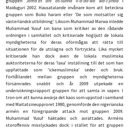
gruppen
Jamā
ʿ
at ahl as-sunna li-d-da
ʿ
wa wa-l-jihād
i
Maiduguri 2002. Hausatalande invånare kom att beteckna
gruppen som Boko haram eller ’De som motsätter sig
västerländsk utbildning’. Liksom Muhammad Marwa inledde
Muhammad Yusuf sin bana som kritiker av den rådande
ordningen i samhället och kritiserade högljutt de lokala
myndigheterna för deras oförmågas att rätta till
situationen för de utslagna och förtryckta. Lika mycket
kritiserade han dock även de lokala muslimska
auktoriteterna för deras ’laxa’ inställning till det som han
uppfattade som ’ickemuslimska’ seder och bruk.
Förhållandet mellan gruppen och myndigheterna
försämrades snabbt och år 2009 utpekade en
undersökningsrapport gruppen för att samla in vapen. I
tron om att kunna avvärja det kaos som uppstod i samband
med Maitatsineupproret 1980, genomförde den nigerianska
armén en föregripande attack mot gruppen 2009.
Muhammad Yusuf häktades och avrättades. Arméns
storoffensiv misslyckades dock: i stället för att gruppen