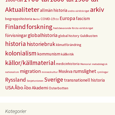
Aktualiteter
arkiv
allmän historia
andra världskriget
Europa
fascism
begreppshistoria
COVID-19
Berlin
EU
Finland
forskning
fredsbevarande
första världskriget
globalhistoria
förvisningar
global history
Guldkusten
historia
historiebruk
klimatförändring
kolonialism
kommunism
källkritik
källor/källmaterial
medicinhistoria
Memorial
metodologisk
migration
rumslighet
Moskva
nationalism
minneskultur
rymlingar
Sverige
Ryssland
transnationell historia
Sovjetunionen
USA
Åbo
Åbo Akademi
Österbotten
Kategorier