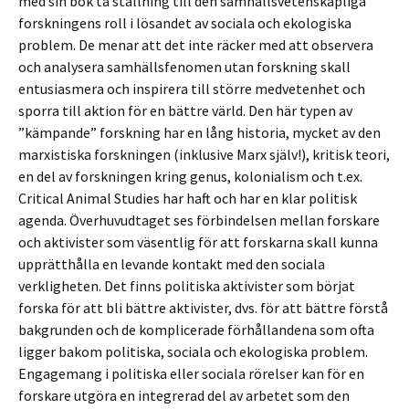
med sin bok ta ställning till den samhällsvetenskapliga
forskningens roll i lösandet av sociala och ekologiska
problem. De menar att det inte räcker med att observera
och analysera samhällsfenomen utan forskning skall
entusiasmera och inspirera till större medvetenhet och
sporra till aktion för en bättre värld. Den här typen av
”kämpande” forskning har en lång historia, mycket av den
marxistiska forskningen (inklusive Marx själv!), kritisk teori,
en del av forskningen kring genus, kolonialism och t.ex.
Critical Animal Studies har haft och har en klar politisk
agenda. Överhuvudtaget ses förbindelsen mellan forskare
och aktivister som väsentlig för att forskarna skall kunna
upprätthålla en levande kontakt med den sociala
verkligheten. Det finns politiska aktivister som börjat
forska för att bli bättre aktivister, dvs. för att bättre förstå
bakgrunden och de komplicerade förhållandena som ofta
ligger bakom politiska, sociala och ekologiska problem.
Engagemang i politiska eller sociala rörelser kan för en
forskare utgöra en integrerad del av arbetet som den