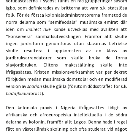
yorubastaterna. I sydöst fanns en rad grupperingar såsom
igbo, som definierades av britterna att vara s.k. statslösa
folk. För de första kolonialadministratörerna framstod de
norra delarna som ”semifeodala” muslimska emirat där
idén om
Indirect rule
kunde utvecklas med avsikten att
”konservera” samhällsutvecklingen. Framför allt skulle
ingen jordreform genomföras utan slavarnas befrielse
skulle resultera i uppkomsten av en klass av
jordbruksarrendatorer som skulle bruka de forna
slavjordbruken. Elitens maktställning skulle inte
ifrågasättas. Kristen missionsverksamhet var per dekret
förbjuden medan muslimska domstolar och en modifierad
version av
sharian
skulle gälla (förutom dödsstraffet för s.k.
hadd/hudud
brott).
Den koloniala praxis i Nigeria ifrågasattes tidigt av
afrikanska och afroeuropeiska intellektuella i de södra
delarna av kolonin, framför allt Lagos. Denna hade i regel
fått en västerländsk skolning och ofta studerat vid något