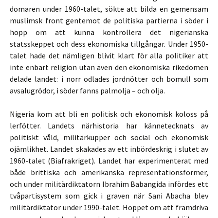
domaren under 1960-talet, sökte att bilda en gemensam
muslimsk front gentemot de politiska partierna i söder i
hopp om att kunna kontrollera det nigerianska
statsskeppet och dess ekonomiska tillgångar. Under 1950-
talet hade det nämligen blivit klart för alla politiker att
inte enbart religion utan även den ekonomiska rikedomen
delade landet: i norr odlades jordnötter och bomull som
avsalugrödor, i söder fanns palmolja – och olja.
Nigeria kom att bli en politisk och ekonomisk koloss på
lerfötter. Landets närhistoria har kännetecknats av
politiskt våld, militärkupper och social och ekonomisk
ojämlikhet. Landet skakades av ett inbördeskrig i slutet av
1960-talet (Biafrakriget). Landet har experimenterat med
både brittiska och amerikanska representationsformer,
och under militärdiktatorn Ibrahim Babangida infördes ett
tvåpartisystem som gick i graven när Sani Abacha blev
militärdiktator under 1990-talet. Hoppet om att framdriva