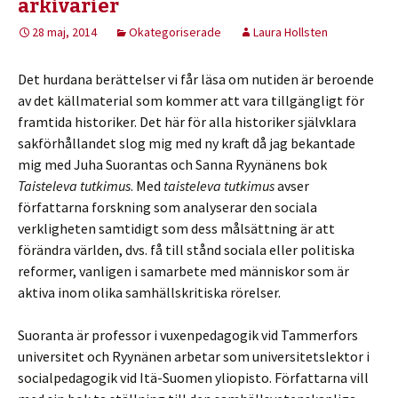
arkivarier
28 maj, 2014
Okategoriserade
Laura Hollsten
Det hurdana berättelser vi får läsa om nutiden är beroende
av det källmaterial som kommer att vara tillgängligt för
framtida historiker. Det här för alla historiker självklara
sakförhållandet slog mig med ny kraft då jag bekantade
mig med Juha Suorantas och Sanna Ryynänens bok
Taisteleva tutkimus
. Med
taisteleva tutkimus
avser
författarna forskning som analyserar den sociala
verkligheten samtidigt som dess målsättning är att
förändra världen, dvs. få till stånd sociala eller politiska
reformer, vanligen i samarbete med människor som är
aktiva inom olika samhällskritiska rörelser.
Suoranta är professor i vuxenpedagogik vid Tammerfors
universitet och Ryynänen arbetar som universitetslektor i
socialpedagogik vid Itä-Suomen yliopisto. Författarna vill