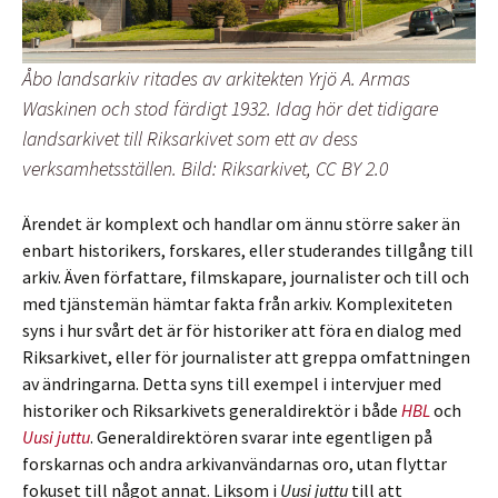
Åbo landsarkiv ritades av arkitekten Yrjö A. Armas
Waskinen och stod färdigt 1932. Idag hör det tidigare
landsarkivet till Riksarkivet som ett av dess
verksamhetsställen. Bild: Riksarkivet, CC BY 2.0
Ärendet är komplext och handlar om ännu större saker än
enbart historikers, forskares, eller studerandes tillgång till
arkiv. Även författare, filmskapare, journalister och till och
med tjänstemän hämtar fakta från arkiv. Komplexiteten
syns i hur svårt det är för historiker att föra en dialog med
Riksarkivet, eller för journalister att greppa omfattningen
av ändringarna. Detta syns till exempel i intervjuer med
historiker och Riksarkivets generaldirektör i både
HBL
och
Uusi juttu
. Generaldirektören svarar inte egentligen på
forskarnas och andra arkivanvändarnas oro, utan flyttar
fokuset till något annat. Liksom i
Uusi juttu
till att