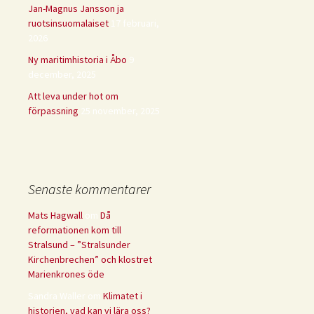
Jan-Magnus Jansson ja
ruotsinsuomalaiset
17 februari,
2026
Ny maritimhistoria i Åbo
9
december, 2025
Att leva under hot om
förpassning
25 november, 2025
Senaste kommentarer
Mats Hagwall
om
Då
reformationen kom till
Stralsund – ”Stralsunder
Kirchenbrechen” och klostret
Marienkrones öde
Sandra Waller
om
Klimatet i
historien, vad kan vi lära oss?