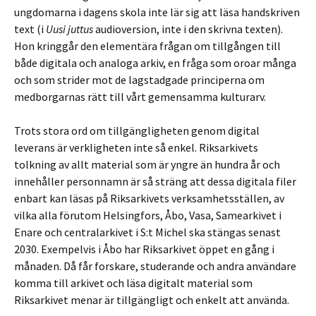
ungdomarna i dagens skola inte lär sig att läsa handskriven
text (i
Uusi juttus
audioversion, inte i den skrivna texten).
Hon kringgår den elementära frågan om tillgången till
både digitala och analoga arkiv, en fråga som oroar många
och som strider mot de lagstadgade principerna om
medborgarnas rätt till vårt gemensamma kulturarv.
Trots stora ord om tillgängligheten genom digital
leverans är verkligheten inte så enkel. Riksarkivets
tolkning av allt material som är yngre än hundra år och
innehåller personnamn är så sträng att dessa digitala filer
enbart kan läsas på Riksarkivets verksamhetsställen, av
vilka alla förutom Helsingfors, Åbo, Vasa, Samearkivet i
Enare och centralarkivet i S:t Michel ska stängas senast
2030. Exempelvis i Åbo har Riksarkivet öppet en gång i
månaden. Då får forskare, studerande och andra användare
komma till arkivet och läsa digitalt material som
Riksarkivet menar är tillgängligt och enkelt att använda.