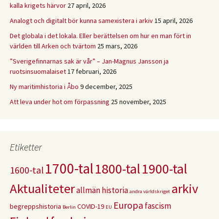
kalla krigets härvor
27 april, 2026
Analogt och digitalt bör kunna samexistera i arkiv
15 april, 2026
Det globala i det lokala. Eller berättelsen om hur en man fört in
världen till Arken och tvärtom
25 mars, 2026
”Sverigefinnarnas sak är vår” – Jan-Magnus Jansson ja
ruotsinsuomalaiset
17 februari, 2026
Ny maritimhistoria i Åbo
9 december, 2025
Att leva under hot om förpassning
25 november, 2025
Etiketter
1700-tal
1800-tal
1900-tal
1600-tal
Aktualiteter
arkiv
allmän historia
andra världskriget
Europa
fascism
begreppshistoria
COVID-19
Berlin
EU