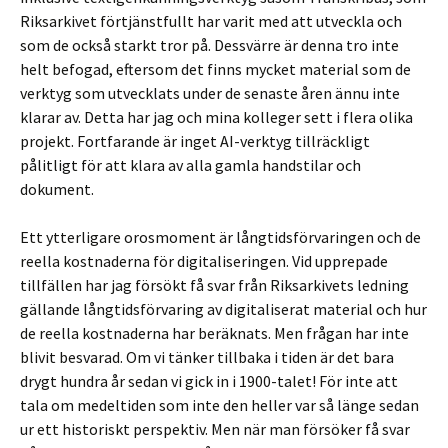
Riksarkivet förtjänstfullt har varit med att utveckla och
som de också starkt tror på. Dessvärre är denna tro inte
helt befogad, eftersom det finns mycket material som de
verktyg som utvecklats under de senaste åren ännu inte
klarar av. Detta har jag och mina kolleger sett i flera olika
projekt. Fortfarande är inget AI-verktyg tillräckligt
pålitligt för att klara av alla gamla handstilar och
dokument.
Ett ytterligare orosmoment är långtidsförvaringen och de
reella kostnaderna för digitaliseringen. Vid upprepade
tillfällen har jag försökt få svar från Riksarkivets ledning
gällande långtidsförvaring av digitaliserat material och hur
de reella kostnaderna har beräknats. Men frågan har inte
blivit besvarad. Om vi tänker tillbaka i tiden är det bara
drygt hundra år sedan vi gick in i 1900-talet! För inte att
tala om medeltiden som inte den heller var så länge sedan
ur ett historiskt perspektiv. Men när man försöker få svar