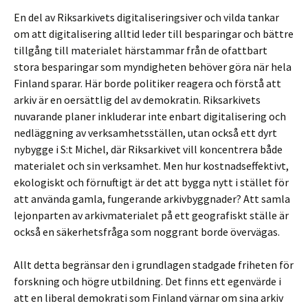
En del av Riksarkivets digitaliseringsiver och vilda tankar
om att digitalisering alltid leder till besparingar och bättre
tillgång till materialet härstammar från de ofattbart
stora besparingar som myndigheten behöver göra när hela
Finland sparar. Här borde politiker reagera och förstå att
arkiv är en oersättlig del av demokratin. Riksarkivets
nuvarande planer inkluderar inte enbart digitalisering och
nedläggning av verksamhetsställen, utan också ett dyrt
nybygge i S:t Michel, där Riksarkivet vill koncentrera både
materialet och sin verksamhet. Men hur kostnadseffektivt,
ekologiskt och förnuftigt är det att bygga nytt i stället för
att använda gamla, fungerande arkivbyggnader? Att samla
lejonparten av arkivmaterialet på ett geografiskt ställe är
också en säkerhetsfråga som noggrant borde övervägas.
Allt detta begränsar den i grundlagen stadgade friheten för
forskning och högre utbildning. Det finns ett egenvärde i
att en liberal demokrati som Finland värnar om sina arkiv