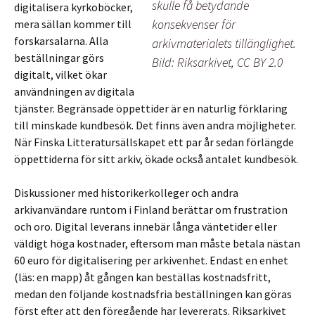
skulle få betydande
digitalisera kyrkoböcker,
konsekvenser för
mera sällan kommer till
forskarsalarna. Alla
arkivmaterialets tillänglighet.
beställningar görs
Bild: Riksarkivet, CC BY 2.0
digitalt, vilket ökar
användningen av digitala
tjänster. Begränsade öppettider är en naturlig förklaring
till minskade kundbesök. Det finns även andra möjligheter.
När Finska Litteratursällskapet ett par år sedan förlängde
öppettiderna för sitt arkiv, ökade också antalet kundbesök.
Diskussioner med historikerkolleger och andra
arkivanvändare runtom i Finland berättar om frustration
och oro. Digital leverans innebär långa väntetider eller
väldigt höga kostnader, eftersom man måste betala nästan
60 euro för digitalisering per arkivenhet. Endast en enhet
(läs: en mapp) åt gången kan beställas kostnadsfritt,
medan den följande kostnadsfria beställningen kan göras
först efter att den föregående har levererats. Riksarkivet