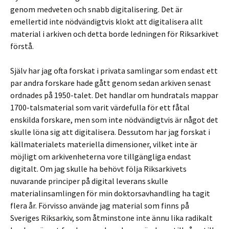
genom medveten och snabb digitalisering. Det är
emellertid inte nödvändigtvis klokt att digitalisera allt
material i arkiven och detta borde ledningen för Riksarkivet
förstå.
Själv har jag ofta forskat i privata samlingar som endast ett
par andra forskare hade gått genom sedan arkiven senast
ordnades på 1950-talet. Det handlar om hundratals mappar
1700-talsmaterial som varit värdefulla för ett fåtal
enskilda forskare, men som inte nödvändigtvis är något det
skulle löna sig att digitalisera. Dessutom har jag forskat i
källmaterialets materiella dimensioner, vilket inte är
möjligt om arkivenheterna vore tillgängliga endast
digitalt. Om jag skulle ha behövt följa Riksarkivets
nuvarande principer på digital leverans skulle
materialinsamlingen för min doktorsavhandling ha tagit
flera år. Förvisso använde jag material som finns på
Sveriges Riksarkiv, som åtminstone inte ännu lika radikalt