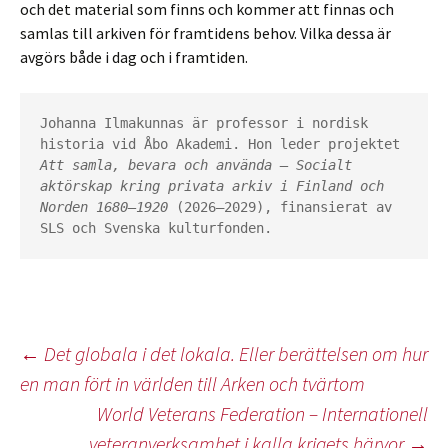
och det material som finns och kommer att finnas och
samlas till arkiven för framtidens behov. Vilka dessa är
avgörs både i dag och i framtiden.
Johanna Ilmakunnas är professor i nordisk 
historia vid Åbo Akademi. Hon leder projektet 
Att samla, bevara och använda – Socialt 
aktörskap kring privata arkiv i Finland och 
Norden 1680–1920
 (2026–2029), finansierat av 
SLS och Svenska kulturfonden.
Inläggsnavigering
←
Det globala i det lokala. Eller berättelsen om hur
en man fört in världen till Arken och tvärtom
World Veterans Federation – Internationell
veteranverksamhet i kalla krigets härvor
→