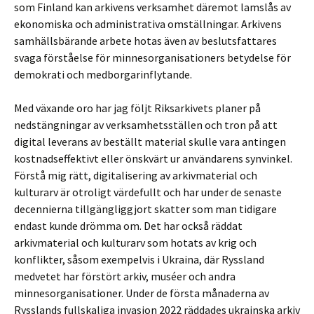
som Finland kan arkivens verksamhet däremot lamslås av
ekonomiska och administrativa omställningar. Arkivens
samhällsbärande arbete hotas även av beslutsfattares
svaga förståelse för minnesorganisationers betydelse för
demokrati och medborgarinflytande.
Med växande oro har jag följt Riksarkivets planer på
nedstängningar av verksamhetsställen och tron på att
digital leverans av beställt material skulle vara antingen
kostnadseffektivt eller önskvärt ur användarens synvinkel.
Förstå mig rätt, digitalisering av arkivmaterial och
kulturarv är otroligt värdefullt och har under de senaste
decennierna tillgängliggjort skatter som man tidigare
endast kunde drömma om. Det har också räddat
arkivmaterial och kulturarv som hotats av krig och
konflikter, såsom exempelvis i Ukraina, där Ryssland
medvetet har förstört arkiv, muséer och andra
minnesorganisationer. Under de första månaderna av
Rysslands fullskaliga invasion 2022 räddades ukrainska arkiv