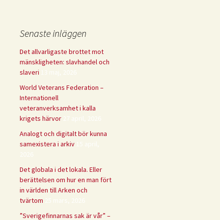
Senaste inläggen
Det allvarligaste brottet mot
mänskligheten: slavhandel och
slaveri
13 maj, 2026
World Veterans Federation –
Internationell
veteranverksamhet i kalla
krigets härvor
27 april, 2026
Analogt och digitalt bör kunna
samexistera i arkiv
15 april,
2026
Det globala i det lokala. Eller
berättelsen om hur en man fört
in världen till Arken och
tvärtom
25 mars, 2026
”Sverigefinnarnas sak är vår” –