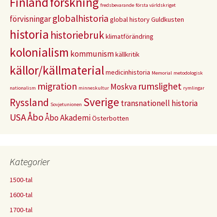
Finland
forskning
fredsbevarande
första världskriget
globalhistoria
förvisningar
global history
Guldkusten
historia
historiebruk
klimatförändring
kolonialism
kommunism
källkritik
källor/källmaterial
medicinhistoria
Memorial
metodologisk
migration
rumslighet
Moskva
nationalism
minneskultur
rymlingar
Sverige
Ryssland
transnationell historia
Sovjetunionen
USA
Åbo
Åbo Akademi
Österbotten
Kategorier
1500-tal
1600-tal
1700-tal