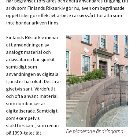
har begränsat forskares och andra användares tillgång till
arkiv som Finlands Riksarkiv gör nu, även om begränsade
öppettider gör effektivt arbete i arkiv svårt för alla som
inte bor där arkiven finns.
Finlands Riksarkiv menar
att användningen av
analogt material och
arkivsalarna har sjunkit
samtidigt som
användningen av digitala
tjänster har ökat. Detta är
givetvis sant. Värdefullt
och ofta använt material
som domböcker är
digitaliserade. Samtidigt
som exempelvis
släktforskare, som redan
De planerade ändringarna
på 1990-talet lät