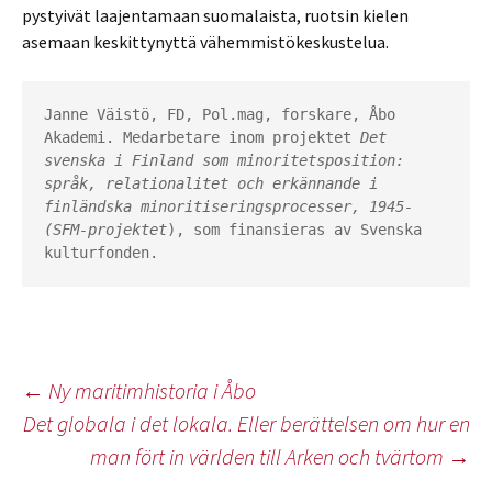
pystyivät laajentamaan suomalaista, ruotsin kielen
asemaan keskittynyttä vähemmistökeskustelua.
Janne Väistö, FD, Pol.mag, forskare, Åbo 
Akademi. Medarbetare inom projektet
 Det 
svenska i Finland som minoritetsposition: 
språk, relationalitet och erkännande i 
finländska minoritiseringsprocesser, 1945- 
(SFM-projektet
), som finansieras av Svenska 
kulturfonden.
Inläggsnavigering
←
Ny maritimhistoria i Åbo
Det globala i det lokala. Eller berättelsen om hur en
man fört in världen till Arken och tvärtom
→