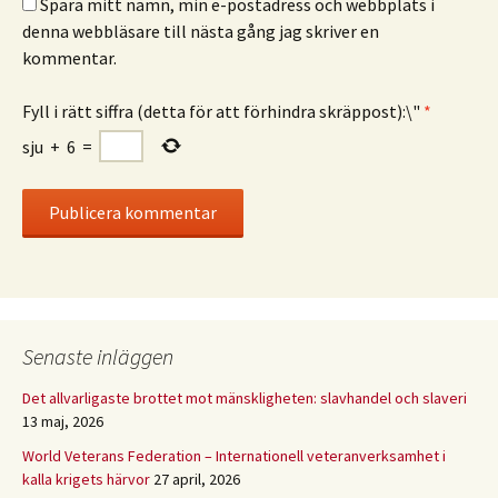
Spara mitt namn, min e-postadress och webbplats i
denna webbläsare till nästa gång jag skriver en
kommentar.
Fyll i rätt siffra (detta för att förhindra skräppost):\"
*
sju
+
6
=
Senaste inläggen
Det allvarligaste brottet mot mänskligheten: slavhandel och slaveri
13 maj, 2026
World Veterans Federation – Internationell veteranverksamhet i
kalla krigets härvor
27 april, 2026