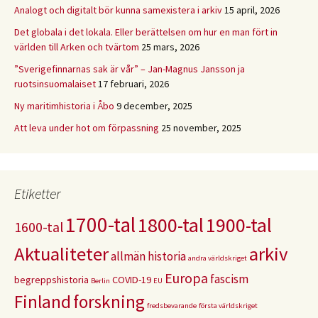
Analogt och digitalt bör kunna samexistera i arkiv
15 april, 2026
Det globala i det lokala. Eller berättelsen om hur en man fört in
världen till Arken och tvärtom
25 mars, 2026
”Sverigefinnarnas sak är vår” – Jan-Magnus Jansson ja
ruotsinsuomalaiset
17 februari, 2026
Ny maritimhistoria i Åbo
9 december, 2025
Att leva under hot om förpassning
25 november, 2025
Etiketter
1700-tal
1800-tal
1900-tal
1600-tal
Aktualiteter
arkiv
allmän historia
andra världskriget
Europa
fascism
begreppshistoria
COVID-19
Berlin
EU
Finland
forskning
fredsbevarande
första världskriget