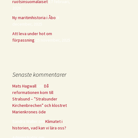
ruotsinsuomalaiset
17 februari,
2026
Ny maritimhistoria i Åbo
9
december, 2025
Att leva under hot om
förpassning
25 november, 2025
Senaste kommentarer
Mats Hagwall
om
Då
reformationen kom till
Stralsund – ”Stralsunder
Kirchenbrechen” och klostret
Marienkrones öde
Sandra Waller
om
Klimatet i
historien, vad kan vi lära oss?
Administratör
om