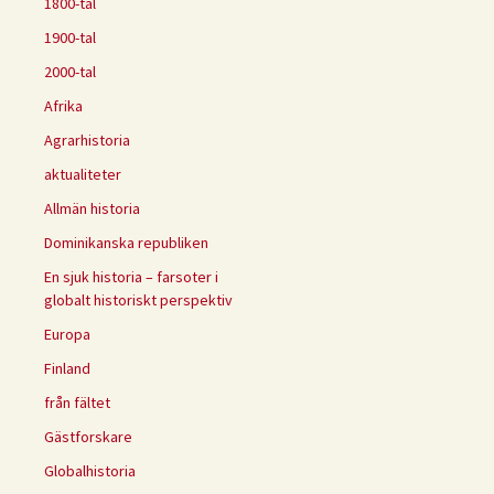
1800-tal
1900-tal
2000-tal
Afrika
Agrarhistoria
aktualiteter
Allmän historia
Dominikanska republiken
En sjuk historia – farsoter i
globalt historiskt perspektiv
Europa
Finland
från fältet
Gästforskare
Globalhistoria