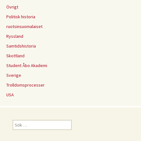
Övrigt
Politisk historia
ruotsinsuomalaiset
Ryssland
Samtidshistoria
Skottland
Student Åbo Akademi
Sverige
Trolldomsprocesser
USA
Sök
efter: