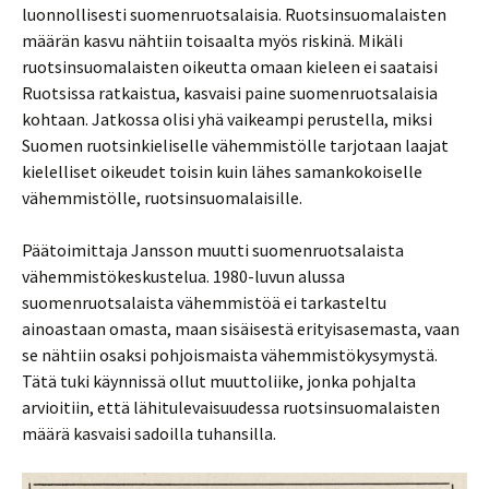
luonnollisesti suomenruotsalaisia. Ruotsinsuomalaisten
määrän kasvu nähtiin toisaalta myös riskinä. Mikäli
ruotsinsuomalaisten oikeutta omaan kieleen ei saataisi
Ruotsissa ratkaistua, kasvaisi paine suomenruotsalaisia
kohtaan. Jatkossa olisi yhä vaikeampi perustella, miksi
Suomen ruotsinkieliselle vähemmistölle tarjotaan laajat
kielelliset oikeudet toisin kuin lähes samankokoiselle
vähemmistölle, ruotsinsuomalaisille.
Päätoimittaja Jansson muutti suomenruotsalaista
vähemmistökeskustelua. 1980-luvun alussa
suomenruotsalaista vähemmistöä ei tarkasteltu
ainoastaan omasta, maan sisäisestä erityisasemasta, vaan
se nähtiin osaksi pohjoismaista vähemmistökysymystä.
Tätä tuki käynnissä ollut muuttoliike, jonka pohjalta
arvioitiin, että lähitulevaisuudessa ruotsinsuomalaisten
määrä kasvaisi sadoilla tuhansilla.