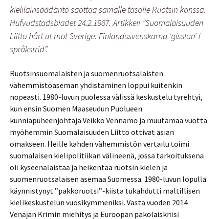
kielilainsäädäntö saattaa samalle tasolle Ruotsin kanssa.
Hufvudstadsbladet 24.2.1987. Artikkeli ”Suomalaisuuden
Liitto hårt ut mot Sverige: Finlandssvenskarna ’gisslan’ i
språkstrid”.
Ruotsinsuomalaisten ja suomenruotsalaisten
vähemmistöaseman yhdistäminen loppui kuitenkin
nopeasti. 1980-luvun puolessa välissä keskustelu tyrehtyi,
kun ensin Suomen Maaseudun Puolueen
kunniapuheenjohtaja Veikko Vennamo ja muutamaa vuotta
myöhemmin Suomalaisuuden Liitto ottivat asian
omakseen. Heille kahden vähemmistön vertailu toimi
suomalaisen kielipolitiikan välineenä, jossa tarkoituksena
oli kyseenalaistaa ja heikentää ruotsin kielen ja
suomenruotsalaisen asemaa Suomessa. 1980-luvun lopulla
käynnistynyt ”pakkoruotsi”-kiista tukahdutti maltillisen
kielikeskustelun vuosikymmeniksi. Vasta vuoden 2014
Venäjän Krimin miehitys ja Euroopan pakolaiskriisi