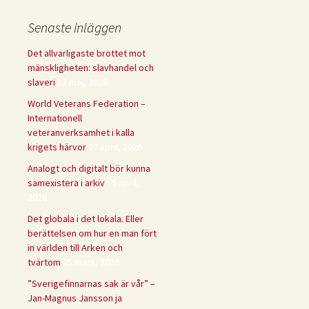
Senaste inläggen
Det allvarligaste brottet mot
mänskligheten: slavhandel och
slaveri
13 maj, 2026
World Veterans Federation –
Internationell
veteranverksamhet i kalla
krigets härvor
27 april, 2026
Analogt och digitalt bör kunna
samexistera i arkiv
15 april,
2026
Det globala i det lokala. Eller
berättelsen om hur en man fört
in världen till Arken och
tvärtom
25 mars, 2026
”Sverigefinnarnas sak är vår” –
Jan-Magnus Jansson ja