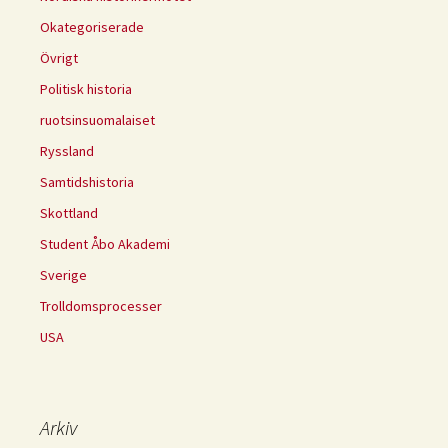
Okategoriserade
Övrigt
Politisk historia
ruotsinsuomalaiset
Ryssland
Samtidshistoria
Skottland
Student Åbo Akademi
Sverige
Trolldomsprocesser
USA
Arkiv