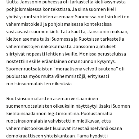
Uutta Janssonin puheessa oli tarkastella kielikysymystä
pohjoismaisessa kontekstissa. Ja siinä suomen kieli
yhdistyi ruotsin kielen asemaan: Suomessa ruotsin kieli on
vähemmistökieli ja pohjoismaisessa kontekstissa
vastaavasti suomen kieli. Tätä kautta, Janssonin mukaan,
kielten asemaa tulisi Suomessa ja Ruotsissa tarkastella
vähemmistöjen näkökulmasta. Janssonin ajatukset
siirtyivät nopeasti lehtien sivuille. Monissa perusteluissa
nostettiin esille eräänlainen omantunnon kysymys.
Suomenruotsalaisten ”moraalisena velvollisuutena” oli
puolustaa myös muita vähemmistöjä, erityisesti
ruotsinsuomalaisten oikeuksia.
Ruotsinsuomalaisten aseman vertaaminen
suomenruotsalaisten oikeuksiin näyttäytyi lisäksi Suomen
kielilainsäädännön legitimointina. Puolustamalla
ruotsinsuomalaisia vahvistettiin mielikuvaa, että
vähemmistöoikeudet kuuluvat itsestäänselvänä osana
demokraattiseen yhteiskuntaan. Tämä hyödytti