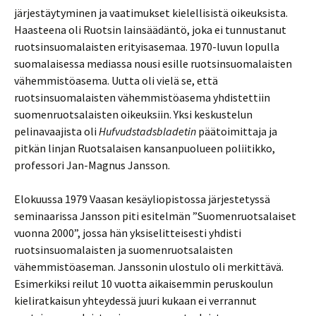
järjestäytyminen ja vaatimukset kielellisistä oikeuksista.
Haasteena oli Ruotsin lainsäädäntö, joka ei tunnustanut
ruotsinsuomalaisten erityisasemaa. 1970-luvun lopulla
suomalaisessa mediassa nousi esille ruotsinsuomalaisten
vähemmistöasema. Uutta oli vielä se, että
ruotsinsuomalaisten vähemmistöasema yhdistettiin
suomenruotsalaisten oikeuksiin. Yksi keskustelun
pelinavaajista oli
Hufvudstadsbladetin
päätoimittaja ja
pitkän linjan Ruotsalaisen kansanpuolueen poliitikko,
professori Jan-Magnus Jansson.
Elokuussa 1979 Vaasan kesäyliopistossa järjestetyssä
seminaarissa Jansson piti esitelmän ”Suomenruotsalaiset
vuonna 2000”, jossa hän yksiselitteisesti yhdisti
ruotsinsuomalaisten ja suomenruotsalaisten
vähemmistöaseman. Janssonin ulostulo oli merkittävä.
Esimerkiksi reilut 10 vuotta aikaisemmin peruskoulun
kieliratkaisun yhteydessä juuri kukaan ei verrannut