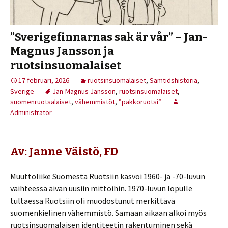
”Sverigefinnarnas sak är vår” – Jan-
Magnus Jansson ja
ruotsinsuomalaiset
17 februari, 2026
ruotsinsuomalaiset
,
Samtidshistoria
,
Sverige
Jan-Magnus Jansson
,
ruotsinsuomalaiset
,
suomenruotsalaiset
,
vähemmistöt
,
”pakkoruotsi”
Administratör
Av: Janne Väistö, FD
Muuttoliike Suomesta Ruotsiin kasvoi 1960- ja -70-luvun
vaihteessa aivan uusiin mittoihin. 1970-luvun lopulle
tultaessa Ruotsiin oli muodostunut merkittävä
suomenkielinen vähemmistö. Samaan aikaan alkoi myös
ruotsinsuomalaisen identiteetin rakentuminen sekä