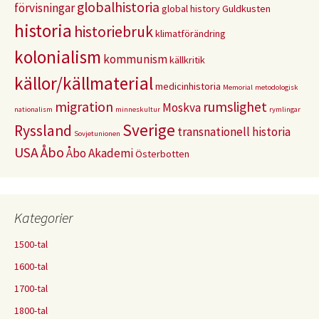
globalhistoria
förvisningar
global history
Guldkusten
historia
historiebruk
klimatförändring
kolonialism
kommunism
källkritik
källor/källmaterial
medicinhistoria
Memorial
metodologisk
migration
rumslighet
Moskva
nationalism
minneskultur
rymlingar
Sverige
Ryssland
transnationell historia
Sovjetunionen
USA
Åbo
Åbo Akademi
Österbotten
Kategorier
1500-tal
1600-tal
1700-tal
1800-tal