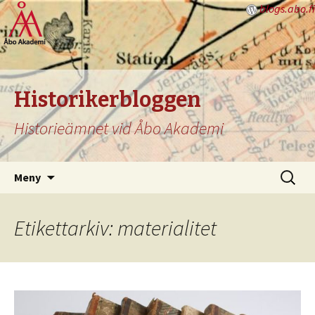
blogs.abo.fi
Historikerbloggen
Historieämnet vid Åbo Akademi
Hoppa
Sök
Meny
till
efter:
innehåll
Etikettarkiv: materialitet