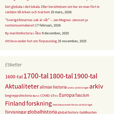
Det globala i det lokala. Eller berättelsen om hur en man fört in
världen till Arken och tvärtom
25 mars, 2026
”Sverigefinnarnas sak är vår” – Jan-Magnus Jansson ja
ruotsinsuomalaiset
17 februari, 2026
Ny maritimhistoria i Åbo
9 december, 2025
Att leva under hot om förpassning
25 november, 2025
Etiketter
1700-tal
1800-tal
1900-tal
1600-tal
Aktualiteter
arkiv
allmän historia
andra världskriget
Europa
fascism
begreppshistoria
COVID-19
Berlin
EU
Finland
forskning
fredsbevarande
första världskriget
globalhistoria
förvisningar
global history
Guldkusten