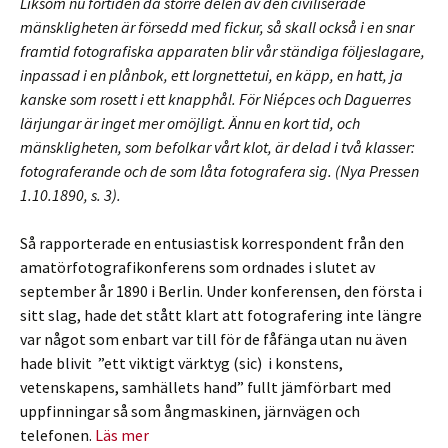
Liksom nu förtiden då större delen av den civiliserade
mänskligheten är försedd med fickur, så skall också i en snar
framtid fotografiska apparaten blir vår ständiga följeslagare,
inpassad i en plånbok, ett lorgnettetui, en käpp, en hatt, ja
kanske som rosett i ett knapphål. För Niépces och Daguerres
lärjungar är inget mer omöjligt. Ännu en kort tid, och
mänskligheten, som befolkar vårt klot, är delad i två klasser:
fotograferande och de som låta fotografera sig. (Nya Pressen
1.10.1890, s. 3).
Så rapporterade en entusiastisk korrespondent från den
amatörfotografikonferens som ordnades i slutet av
september år 1890 i Berlin. Under konferensen, den första i
sitt slag, hade det stått klart att fotografering inte längre
var något som enbart var till för de fåfänga utan nu även
hade blivit ”ett viktigt värktyg (sic) i konstens,
vetenskapens, samhällets hand” fullt jämförbart med
uppfinningar så som ångmaskinen, järnvägen och
telefonen.
Läs mer