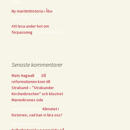
2026
Ny maritimhistoria i Åbo
9
december, 2025
Att leva under hot om
förpassning
25 november, 2025
Senaste kommentarer
Mats Hagwall
om
Då
reformationen kom till
Stralsund – ”Stralsunder
Kirchenbrechen” och klostret
Marienkrones öde
Sandra Waller
om
Klimatet i
historien, vad kan vi lära oss?
Administratör
om