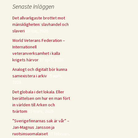
Senaste inläggen
Det allvarligaste brottet mot
mänskligheten: slavhandel och
slaveri
13 maj, 2026
World Veterans Federation –
Internationell
veteranverksamhet i kalla
krigets härvor
27 april, 2026
Analogt och digitalt bör kunna
samexistera i arkiv
15 april,
2026
Det globala i det lokala. Eller
berättelsen om hur en man fört
in världen till Arken och
tvärtom
25 mars, 2026
”Sverigefinnarnas sak är vår” –
Jan-Magnus Jansson ja
ruotsinsuomalaiset
17 februari,