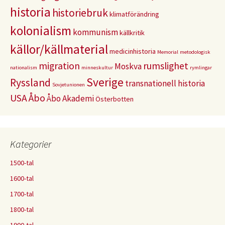
historia
historiebruk
klimatförändring
kolonialism
kommunism
källkritik
källor/källmaterial
medicinhistoria
Memorial
metodologisk
migration
rumslighet
Moskva
nationalism
minneskultur
rymlingar
Sverige
Ryssland
transnationell historia
Sovjetunionen
USA
Åbo
Åbo Akademi
Österbotten
Kategorier
1500-tal
1600-tal
1700-tal
1800-tal