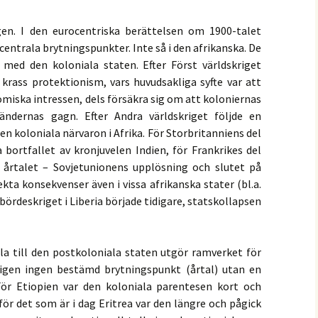
en. I den eurocentriska berättelsen om 1900-talet
entrala brytningspunkter. Inte så i den afrikanska. De
med den koloniala staten. Efter Först världskriget
l krass protektionism, vars huvudsakliga syfte var att
iska intressen, dels försäkra sig om att koloniernas
ändernas gagn. Efter Andra världskriget följde en
en koloniala närvaron i Afrika. För Storbritanniens del
ortfallet av kronjuvelen Indien, för Frankrikes del
e årtalet – Sovjetunionens upplösning och slutet på
ekta konsekvenser även i vissa afrikanska stater (bl.a.
bördeskriget i Liberia började tidigare, statskollapsen
la till den postkoloniala staten utgör ramverket för
ligen ingen bestämd brytningspunkt (årtal) utan en
För Etiopien var den koloniala parentesen kort och
 för det som är i dag Eritrea var den längre och pågick