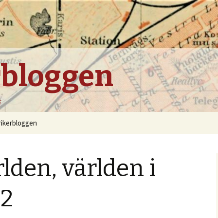
rbloggen
i
rikerbloggen
rlden, världen i
 2