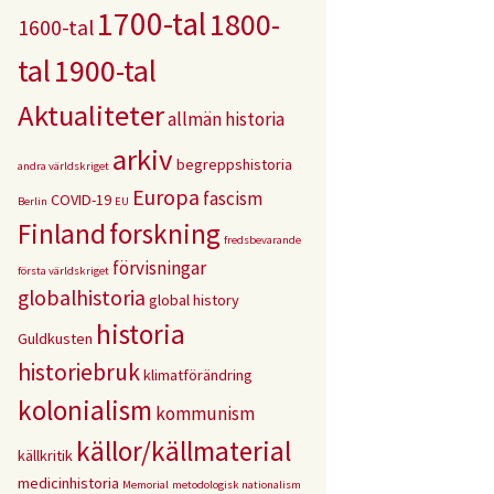
1700-tal
1800-
1600-tal
tal
1900-tal
Aktualiteter
allmän historia
arkiv
begreppshistoria
andra världskriget
Europa
fascism
COVID-19
Berlin
EU
Finland
forskning
fredsbevarande
förvisningar
första världskriget
globalhistoria
global history
historia
Guldkusten
historiebruk
klimatförändring
kolonialism
kommunism
källor/källmaterial
källkritik
medicinhistoria
Memorial
metodologisk nationalism