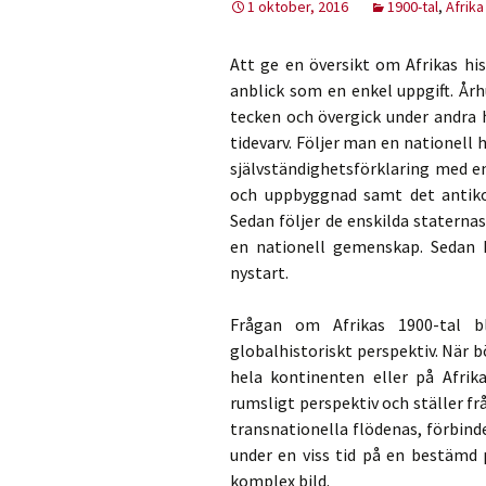
1 oktober, 2016
1900-tal
,
Afrika
Att ge en översikt om Afrikas his
anblick som en enkel uppgift. Årh
tecken och övergick under andra h
tidevarv. Följer man en nationell 
självständighetsförklaring med e
och uppbyggnad samt det antiko
Sedan följer de enskilda staterna
en nationell gemenskap. Sedan 
nystart.
Frågan om Afrikas 1900-tal 
globalhistoriskt perspektiv. När b
hela kontinenten eller på Afri
rumsligt perspektiv och ställer 
transnationella flödenas, förbin
under en viss tid på en bestämd 
komplex bild.