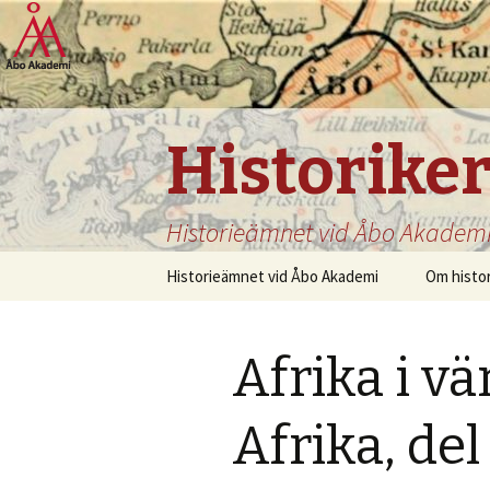
Historike
Historieämnet vid Åbo Akadem
Hoppa
Historieämnet vid Åbo Akademi
Om histo
till
innehåll
Afrika i vä
Afrika, del