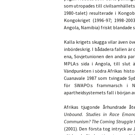
som utropades till civilsamhällets
1980-talet) resulterade i Kongob
Kongokriget (1996-97; 1998-200
Angola, Namibia) friskt blandade si
Kalla krigets skugga vilar även ö
inbördeskrig. I bådadera fallen är
ena, Sovjetunionen den andra part
MPLA:s sida i Angola, till slut 
Vändpunkten i södra Afrikas histo
Cuanavale 1987 som tvingade Syda
för SWAPO:s frammarsch i Na
apartheidsystemets fall i början a
Afrikas tjugonde århundrade åt
Unbound. Studies in Race Emanc
Communism? The Coming Struggle fo
(2001). Den första tog intryck av