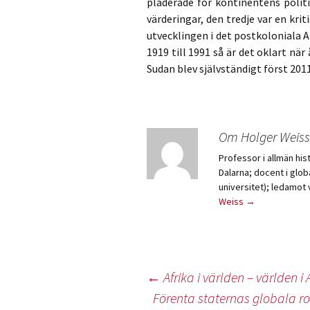
pläderade för kontinentens polit
värderingar, den tredje var en kr
utvecklingen i det postkoloniala Af
1919 till 1991 så är det oklart när
Sudan blev självständigt först 2011
Om Holger Weiss
Professor i allmän his
Dalarna; docent i globa
universitet); ledamot
Weiss
→
Inläggsnavigering
←
Afrika i världen – världen i A
Förenta staternas globala r