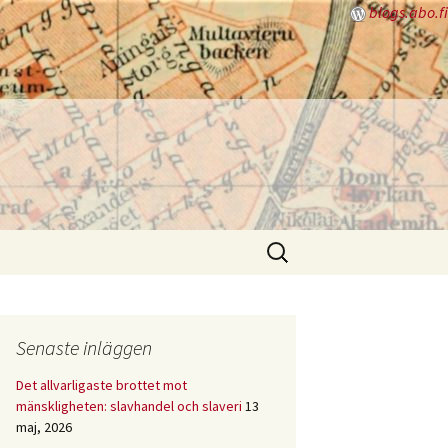
blogs.abo.fi
Sök
efter:
Senaste inläggen
Det allvarligaste brottet mot
mänskligheten: slavhandel och slaveri
13
maj, 2026