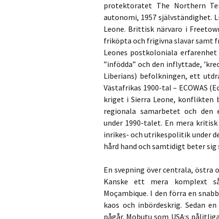
protektoratet The Northern Ter
autonomi, 1957 självständighet. 
Leone. Brittisk närvaro i Freeto
friköpta och frigivna slavar samt 
Leones postkoloniala erfarenhet 
”infödda” och den inflyttade, ’kre
Liberians) befolkningen, ett utdr
Västafrikas 1900-tal – ECOWAS (E
kriget i Sierra Leone, konflikten 
regionala samarbetet och den 
under 1990-talet. En mera kritisk
inrikes- och utrikespolitik under 
hård hand och samtidigt beter sig
En svepning över centrala, östra o
Kanske ett mera komplext såd
Moçambique. I den förra en snabb
kaos och inbördeskrig. Sedan en
pågår. Mobutu som USA:s pålitliga