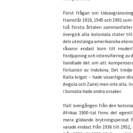
Först frågan om tidsavgränsning
framstår 1919, 1945 och 1991 som c
två första årtalen sammanfaller 
övergick alla koloniala stater til
dels utestänga amerikanska ekonom
råvaror endast kom till moderl
fördjupning och intensifiering av d
handlade det om att kompensera b
förlusten av Indokina. Det tredj
Kalla kriget – hade visserligen dir
Angola och Zaire) men inte alla. In
i Somalia hade andra orsaker.
Ifall övergången från den kolonia
Afrikas 1900-tal finns det egent
mera glidande brytningsperiod. 
varade endast från 1936 till 1952,