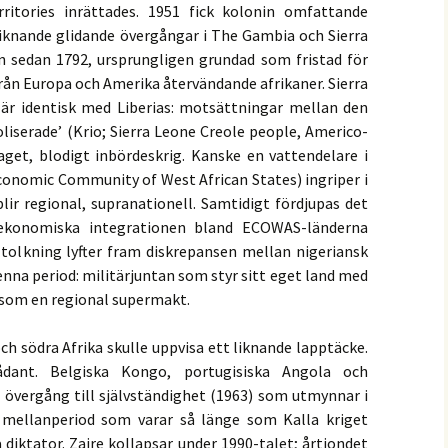
ritories inrättades. 1951 fick kolonin omfattande
Liknande glidande övergångar i The Gambia och Sierra
wn sedan 1792, ursprungligen grundad som fristad för
från Europa och Amerika återvändande afrikaner. Sierra
är identisk med Liberias: motsättningar mellan den
oliserade’ (Krio; Sierra Leone Creole people, Americo-
aget, blodigt inbördeskrig. Kanske en vattendelare i
conomic Community of West African States) ingriper i
blir regional, supranationell. Samtidigt fördjupas det
ekonomiska integrationen bland ECOWAS-länderna
 tolkning lyfter fram diskrepansen mellan nigeriansk
denna period: militärjuntan som styr sitt eget land med
 som en regional supermakt.
ch södra Afrika skulle uppvisa ett liknande lapptäcke.
ant. Belgiska Kongo, portugisiska Angola och
 övergång till självständighet (1963) som utmynnar i
 mellanperiod som varar så länge som Kalla kriget
 diktator. Zaire kollapsar under 1990-talet; årtiondet