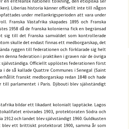
jer en eritreansk nationell tolkning, den etiopiska ser
n). Liberias historia känner officiellt inte till någon
ppfattades under mellankrigsperioden att vara under
oll. Franska Västafrika skapades 1895 och Franska
stes 1958 då de franska kolonierna fick en begränsad
t sig till det Franska samväldet som kontrollerade
sutom skulle det endast finnas ett medborgarskap, det
vända ryggen till federationen och förklarade sig helt
ven denna federation i praktiken i graven när de övriga
 självständiga. Officiellt upplöstes federationen först
na i de så kallade Quattre Communes i Senegal (Saint
) erhållit franskt medborgarskap redan 1848 och hade
 till parlamentet i Paris. Djibouti blev självständigt
stafrika bildar ett likadant kolonialt lapptäcke. Lagos
tokalifatet erövrades 1903, protektoraten Södra och
ria 1912 och landet blev självständigt 1960. Guldkusten
t blev ett brittiskt protektorat 1900, samma år som