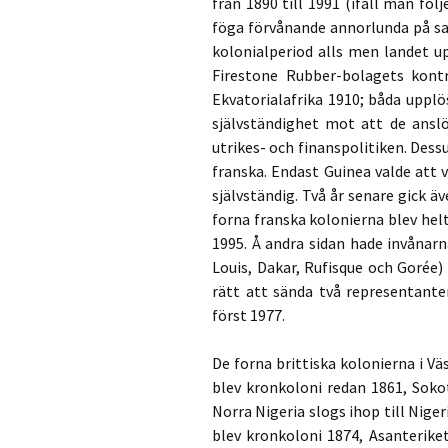
från 1890 till 1991 (ifall man föl
föga förvånande annorlunda på sake
kolonialperiod alls men landet u
Firestone Rubber-bolagets kontr
Ekvatorialafrika 1910; båda upplö
självständighet mot att de anslö
utrikes- och finanspolitiken. Des
franska. Endast Guinea valde att 
självständig. Två år senare gick ä
forna franska kolonierna blev helt
1995. Å andra sidan hade invånar
Louis, Dakar, Rufisque och Gorée
rätt att sända två representanter
först 1977.
De forna brittiska kolonierna i Vä
blev kronkoloni redan 1861, Soko
Norra Nigeria slogs ihop till Nige
blev kronkoloni 1874, Asanterike