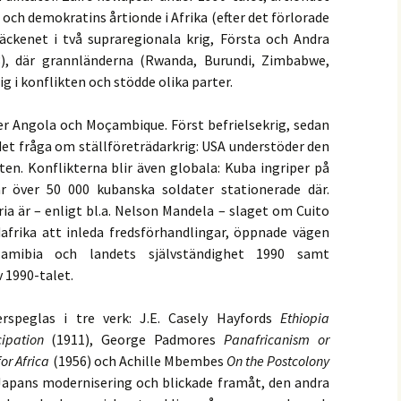
 och demokratins årtionde i Afrika (efter det förlorade
äckenet i två supraregionala krig, Första och Andra
3), där grannländerna (Rwanda, Burundi, Zimbabwe,
g i konflikten och stödde olika parter.
ver Angola och Moçambique. Först befrielsekrig, sedan
 det fråga om ställföreträdarkrig: USA understöder den
en. Konflikterna blir även globala: Kuba ingriper på
är över 50 000 kubanska soldater stationerade där.
ria är – enligt bl.a. Nelson Mandela – slaget om Cuito
frika att inleda fredsförhandlingar, öppnade vägen
mibia och landets självständighet 1990 samt
v 1990-talet.
erspeglas i tre verk: J.E. Casely Hayfords
Ethiopia
ipation
(1911), George Padmores
Panafricanism or
r Africa
(1956) och Achille Mbembes
On the Postcolony
 Japans modernisering och blickade framåt, den andra