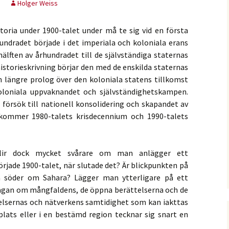
Holger Weiss
toria under 1900-talet under må te sig vid en första
undradet började i det imperiala och koloniala erans
älften av århundradet till de självständiga staternas
historieskrivning börjar den med de enskilda staternas
n längre prolog över den koloniala statens tillkomst
loniala uppvaknandet och självständighetskampen.
s försök till nationell konsolidering och skapandet av
kommer 1980-talets krisdecennium och 1990-talets
blir dock mycket svårare om man anlägger ett
örjade 1900-talet, när slutade det? Är blickpunkten på
ka söder om Sahara? Lägger man ytterligare på ett
frågan om mångfaldens, de öppna berättelserna och de
delsernas och nätverkens samtidighet som kan iakttas
plats eller i en bestämd region tecknar sig snart en