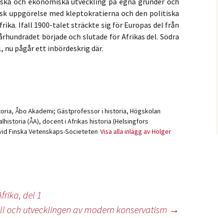
iska och ekonomiska utveckling på egna grunder och
itisk uppgörelse med kleptokratierna och den politiska
rika. Ifall 1900-talet sträckte sig för Europas del från
 århundradet började och slutade för Afrikas del. Södra
, nu pågår ett inbördeskrig där.
toria, Åbo Akademi; Gästprofessor i historia, Högskolan
lhistoria (ÅA), docent i Afrikas historia (Helsingfors
 vid Finska Vetenskaps-Societeten
Visa alla inlägg av Holger
frika, del 1
oll och utvecklingen av modern konservatism
→