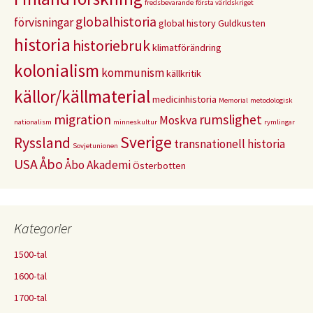
fredsbevarande
första världskriget
globalhistoria
förvisningar
global history
Guldkusten
historia
historiebruk
klimatförändring
kolonialism
kommunism
källkritik
källor/källmaterial
medicinhistoria
Memorial
metodologisk
migration
rumslighet
Moskva
nationalism
minneskultur
rymlingar
Sverige
Ryssland
transnationell historia
Sovjetunionen
USA
Åbo
Åbo Akademi
Österbotten
Kategorier
1500-tal
1600-tal
1700-tal