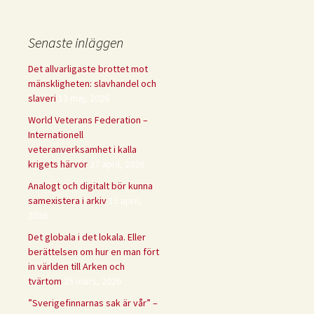
Senaste inläggen
Det allvarligaste brottet mot
mänskligheten: slavhandel och
slaveri
13 maj, 2026
World Veterans Federation –
Internationell
veteranverksamhet i kalla
krigets härvor
27 april, 2026
Analogt och digitalt bör kunna
samexistera i arkiv
15 april,
2026
Det globala i det lokala. Eller
berättelsen om hur en man fört
in världen till Arken och
tvärtom
25 mars, 2026
”Sverigefinnarnas sak är vår” –