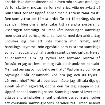
anarkistiska dimensionen skulle även möten vara omöjliga.
Varför skulle vi mötas, varför skulle jag vilja ge avkall på
min frihet för att uppnå enhet med dig? Vem talar först?
Den som yttrar det första ordet får ett försprång, sätter
agendan. Men om vi inte talar till varandra existerar vi
visserligen samtidigt, vi utför våra handlingar samtidigt
men utan att beröra, röra, samverka med den andre. Jag
undviker dig för att inte förlora min frihet, mitt
handlingsutrymme, min egovärld som existerar samtidigt
som din egovärld och alla andra samtida egovärldar. Men vi
är ensamma. Om jag tycker att samvaro kvittar så
fortsätter jag att leva i min egovärld och undviker kontakt.
Men vad om jag och du behöver hjälp? Vad om jag och du är
olyckliga i vår ensamhet? Vad om jag och du fryser i
vår ensamhet? För att överleva måste jag tilltala dig, ge
avkall på min egovärld, öppna den för dig, släppa in dig.
Uppnå enhet i samtidigheten. Samtidigt som vi lever med
alla de andra individerna runt omkring oss som även söker
att övervinna samtidighetens parallellitet. Orden behövs