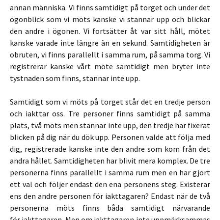
annan människa. Vi finns samtidigt på torget och under det
ögonblick som vi möts kanske vi stannar upp och blickar
den andre i ögonen. Vi fortsätter åt var sitt håll, mötet
kanske varade inte längre än en sekund. Samtidigheten är
obruten, vi finns parallellt i samma rum, på samma torg. Vi
registrerar kanske vårt möte samtidigt men bryter inte
tystnaden som finns, stannar inte upp.
Samtidigt som vi möts på torget står det en tredje person
och iakttar oss. Tre personer finns samtidigt på samma
plats, två möts men stannar inte upp, den tredje har fixerat
blicken på dig när du dök upp. Personen valde att följa med
dig, registrerade kanske inte den andre som kom från det
andra hållet. Samtidigheten har blivit mera komplex. De tre
personerna finns parallellt i samma rum men en har gjort
ett val och följer endast den ena personens steg. Existerar
ens den andre personen för iakttagaren? Endast när de två
personerna möts finns båda samtidigt närvarande
för iakttagaren. Men om iakttagaren inte uppmärksammas