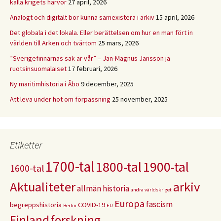
kalla krigets härvor
27 april, 2026
Analogt och digitalt bör kunna samexistera i arkiv
15 april, 2026
Det globala i det lokala. Eller berättelsen om hur en man fört in
världen till Arken och tvärtom
25 mars, 2026
”Sverigefinnarnas sak är vår” – Jan-Magnus Jansson ja
ruotsinsuomalaiset
17 februari, 2026
Ny maritimhistoria i Åbo
9 december, 2025
Att leva under hot om förpassning
25 november, 2025
Etiketter
1700-tal
1800-tal
1900-tal
1600-tal
Aktualiteter
arkiv
allmän historia
andra världskriget
Europa
fascism
begreppshistoria
COVID-19
Berlin
EU
Finland
forskning