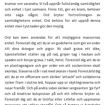
kramar om varandra. Vi två uppnår fullständig samtidighet
och enhet i tyst samvaro. Finns till, ger en kram, behöver
inte säga något. Ord bryter förtrollningen av
samtidighetens enhet. Ord behövs för att uppnå denna
enhet men tystnaden gör den möjlig.
Ord kan även användas för att möjliggöra massornas
enhet. Föreställ dig att du är en godsherre som ger en order
till dina drängar och pigor. Ni skall gräva ett dike,
tjänstefolket ställer sig på rad, griper tag i hackan och
spaden och börjar gräva. I takt, helst. Föreställ dig att du är
en plantageägare och ger order om att sockerrören skall
skördas. Slavarna står i rad med skäran i hand. Föreställd dig
att du är en officerare som skriker ’attack!’ och soldaterna
rycker fram i slutna led, hoppar upp ur skyttegravarna och
rusar framåt. Och på andra sidan skriker sergeanten ’ge fyr!’
och så knattrar kulsprutan på och ett inferno bryter ut.
Föreställ dig att du är Gröfaz eller Lillefar och uppmanar
massorna att utföra stordåd. Och så bygger vi Autobahn