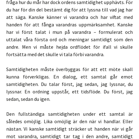
fråga hur du mår har dock ordens samtidighet upphävts. För
du har för din del bestämt dig för att lyssna till vad jag har
att säga. Kanske känner vi varandra och har viftat med
handen för att fånga varandras uppmärksamhet. Kanske
har vi först talat i mun på varandra – formulerat och
uttalat våra första ord och meningar samtidigt som den
andre. Men vi måste hejda ordflödet för ifall vi skulle
fortsätta med det skulle vi tala förbi varandra.
Samtidigheten måste överbyggas för att ett möte skall
kunna förverkligas. En dialog, ett samtal går emot
samtidigheten. Du talar först, jag sedan, jag lyssnar, du
lyssnar. En ordning uppstår, ett tidsflöde. Du först, jag
sedan, sedan du igen.
Den fullständiga samtidigheten under ett samtal är
således omöjlig. Lika omöjlig är den när vi handlar. Eller
nästan. Vi kanske samtidigt sträcker ut handen när vi går
mot varandra, samtidigt tar tag i den andre, samtidigt