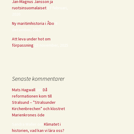
Jan-Magnus Jansson ja
ruotsinsuomalaiset
17 februari,
2026
Ny maritimhistoria i Åbo
9
december, 2025
Att leva under hot om
förpassning
25 november, 2025
Senaste kommentarer
Mats Hagwall
om
Då
reformationen kom till
Stralsund – ”Stralsunder
Kirchenbrechen” och klostret
Marienkrones öde
Sandra Waller
om
Klimatet i
historien, vad kan vi lära oss?