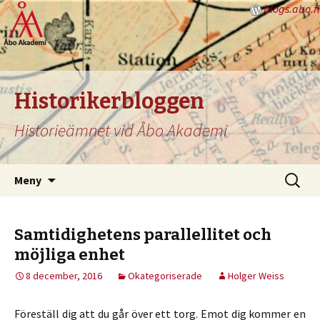
blogs.abo.fi
Historikerbloggen
Historieämnet vid Åbo Akademi
Hoppa
Sök
Meny
till
efter:
innehåll
Samtidighetens parallellitet och
möjliga enhet
8 december, 2016
Okategoriserade
Holger Weiss
Föreställ dig att du går över ett torg. Emot dig kommer en