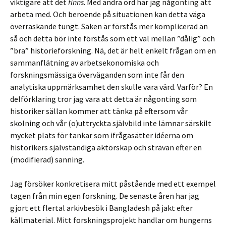
viktigare att det
finns
. Med andra ord har jag någonting att
arbeta med. Och beroende på situationen kan detta väga
överraskande tungt. Saken är förstås mer komplicerad än
så och detta bör inte förstås som ett val mellan ”dålig” och
”bra” historieforskning. Nä, det är helt enkelt frågan om en
sammanflätning av arbetsekonomiska och
forskningsmässiga överväganden som inte får den
analytiska uppmärksamhet den skulle vara värd. Varför? En
delförklaring tror jag vara att detta är någonting som
historiker sällan kommer att tänka på eftersom vår
skolning och vår (o)uttryckta självbild inte lämnar särskilt
mycket plats för tankar som ifrågasätter idéerna om
historikers självständiga aktörskap och strävan efter en
(modifierad) sanning.
Jag försöker konkretisera mitt påstående med ett exempel
tagen från min egen forskning. De senaste åren har jag
gjort ett flertal arkivbesök i Bangladesh på jakt efter
källmaterial. Mitt forskningsprojekt handlar om hungerns