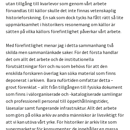
utan tillgång till kvarlevor som genom vårt arbete
förvandlas till källor skulle det inte finnas vetenskaplig
historieforskning. En sak som dock tycks ha fått rätt så lite
uppmärksamhet i historikers resonemang om källor är
sätten på vilka källors förefintlighet påverkar vårt arbete.
Med förefintlighet menar jag i detta sammanhang två
skilda men sammanlänkade saker. För det första handlar
det om allt det arbete och de institutionella
förutsättningar förr och nu som behövs för att den
enskilda forskaren överlag kan söka material som finns
deponerat i arkiven. Bara nuförtiden omfattar detta –
grovt förenklat – allt från tillgången till fysiska dokument
som finns i välorganiserade och -katalogiserade samlingar
och professionell personal till öppethållningstider,
läsesalar samt fungerande infrastruktur. Allt det arbete
som görs på olika arkiv av andra människor är livsviktigt för
att vi kan utöva vårt yrke. För historiker är arkiv lite som
supermarketar för konsumenter: de innehåller en massa