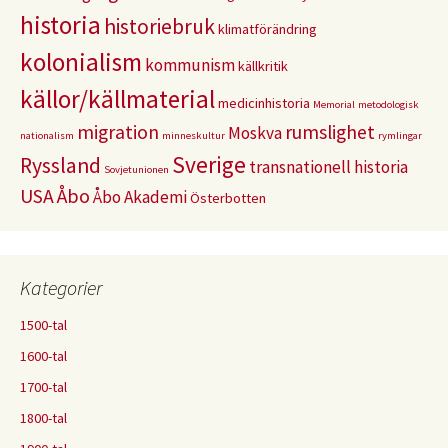
historia
historiebruk
klimatförändring
kolonialism
kommunism
källkritik
källor/källmaterial
medicinhistoria
Memorial
metodologisk
migration
rumslighet
Moskva
nationalism
minneskultur
rymlingar
Sverige
Ryssland
transnationell historia
Sovjetunionen
USA
Åbo
Åbo Akademi
Österbotten
Kategorier
1500-tal
1600-tal
1700-tal
1800-tal