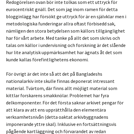
Redogörelsen ovan bör inte tolkas som ett uttryck för
eurocentriskt gnäll. Det som jag inom ramen för detta
blogginlägg har försökt ge uttryck för är en självklar men i
metodologiska funderingar allra oftast förbisedd sak,
nämligen den stora betydelsen som källors tillgänglighet
har för vårt arbete. Med tanke på allt det som skrivs och
talas om källor i undervisning och forskning är det slående
hur lite analytisk uppmärksamhet har ägnats åt det som
kunde kallas förefintlighetens ekonomi.
För övrigt är det inte så att det på Bangladeshs
nationalarkiv inte skulle finnas deponerat intressant
material. Tvärtom, där finns allt möjligt material som
kittlar forskarens smakknölar. Problemet har fyra
delkomponenter. För det första saknar arkivet pengar för
att klara av att ens upprätthålla den elementära
verksamhetsnivån (detta oaktat arkivbyggnadens
imponerande yttre skal). Inklusive en fortsättningsvis
pågående kartläggning och förvarandet av redan