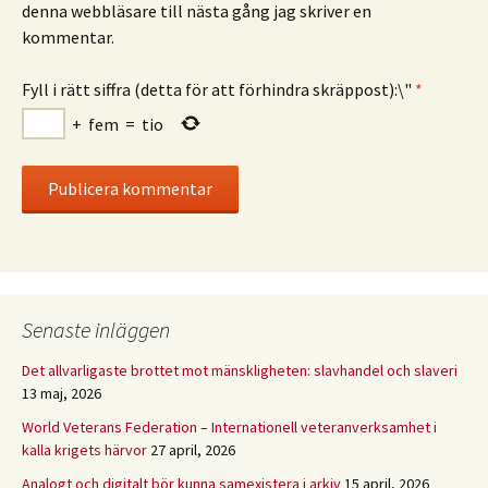
denna webbläsare till nästa gång jag skriver en
kommentar.
Fyll i rätt siffra (detta för att förhindra skräppost):\"
*
+
fem
=
tio
Senaste inläggen
Det allvarligaste brottet mot mänskligheten: slavhandel och slaveri
13 maj, 2026
World Veterans Federation – Internationell veteranverksamhet i
kalla krigets härvor
27 april, 2026
Analogt och digitalt bör kunna samexistera i arkiv
15 april, 2026