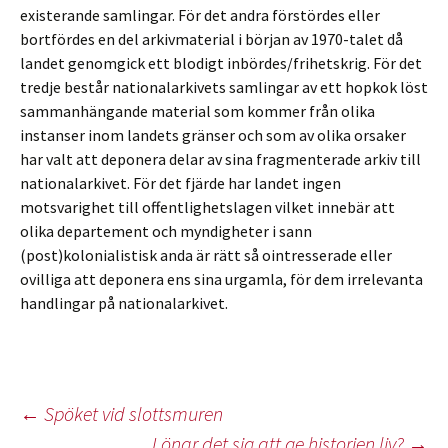
existerande samlingar. För det andra förstördes eller
bortfördes en del arkivmaterial i början av 1970-talet då
landet genomgick ett blodigt inbördes/frihetskrig. För det
tredje består nationalarkivets samlingar av ett hopkok löst
sammanhängande material som kommer från olika
instanser inom landets gränser och som av olika orsaker
har valt att deponera delar av sina fragmenterade arkiv till
nationalarkivet. För det fjärde har landet ingen
motsvarighet till offentlighetslagen vilket innebär att
olika departement och myndigheter i sann
(post)kolonialistisk anda är rätt så ointresserade eller
ovilliga att deponera ens sina urgamla, för dem irrelevanta
handlingar på nationalarkivet.
Inläggsnavigering
←
Spöket vid slottsmuren
Lönar det sig att ge historien liv?
→