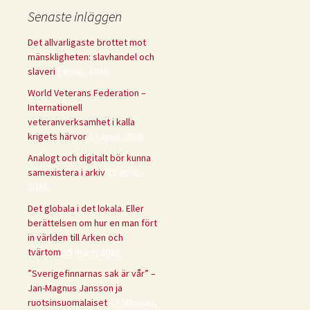
Senaste inläggen
Det allvarligaste brottet mot
mänskligheten: slavhandel och
slaveri
13 maj, 2026
World Veterans Federation –
Internationell
veteranverksamhet i kalla
krigets härvor
27 april, 2026
Analogt och digitalt bör kunna
samexistera i arkiv
15 april,
2026
Det globala i det lokala. Eller
berättelsen om hur en man fört
in världen till Arken och
tvärtom
25 mars, 2026
”Sverigefinnarnas sak är vår” –
Jan-Magnus Jansson ja
ruotsinsuomalaiset
17 februari,