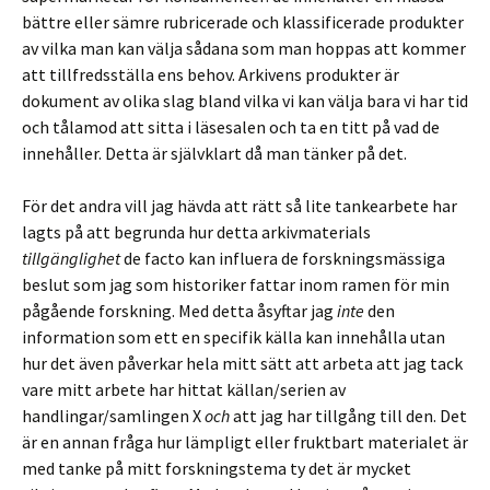
bättre eller sämre rubricerade och klassificerade produkter
av vilka man kan välja sådana som man hoppas att kommer
att tillfredsställa ens behov. Arkivens produkter är
dokument av olika slag bland vilka vi kan välja bara vi har tid
och tålamod att sitta i läsesalen och ta en titt på vad de
innehåller. Detta är självklart då man tänker på det.
För det andra vill jag hävda att rätt så lite tankearbete har
lagts på att begrunda hur detta arkivmaterials
tillgänglighet
de facto kan influera de forskningsmässiga
beslut som jag som historiker fattar inom ramen för min
pågående forskning. Med detta åsyftar jag
inte
den
information som ett en specifik källa kan innehålla utan
hur det även påverkar hela mitt sätt att arbeta att jag tack
vare mitt arbete har hittat källan/serien av
handlingar/samlingen X
och
att jag har tillgång till den. Det
är en annan fråga hur lämpligt eller fruktbart materialet är
med tanke på mitt forskningstema ty det är mycket