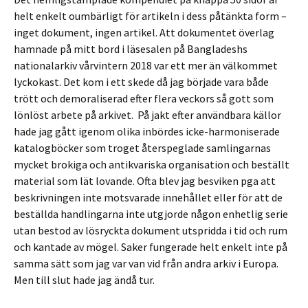
helt enkelt oumbärligt för artikeln i dess påtänkta form –
inget dokument, ingen artikel. Att dokumentet överlag
hamnade på mitt bord i läsesalen på Bangladeshs
nationalarkiv vårvintern 2018 var ett mer än välkommet
lyckokast. Det kom i ett skede då jag började vara både
trött och demoraliserad efter flera veckors så gott som
lönlöst arbete på arkivet. På jakt efter användbara källor
hade jag gått igenom olika inbördes icke-harmoniserade
katalogböcker som troget återspeglade samlingarnas
mycket brokiga och antikvariska organisation och beställt
material som lät lovande. Ofta blev jag besviken pga att
beskrivningen inte motsvarade innehållet eller för att de
beställda handlingarna inte utgjorde någon enhetlig serie
utan bestod av lösryckta dokument utspridda i tid och rum
och kantade av mögel. Saker fungerade helt enkelt inte på
samma sätt som jag var van vid från andra arkiv i Europa.
Men till slut hade jag ändå tur.