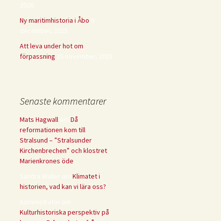
2026
Ny maritimhistoria i Åbo
9
december, 2025
Att leva under hot om
förpassning
25 november, 2025
Senaste kommentarer
Mats Hagwall
om
Då
reformationen kom till
Stralsund – ”Stralsunder
Kirchenbrechen” och klostret
Marienkrones öde
Sandra Waller
om
Klimatet i
historien, vad kan vi lära oss?
Administratör
om
Kulturhistoriska perspektiv på