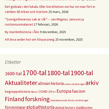
Det globala i det lokala. Eller berättelsen om hur en man fört in
världen till Arken och tvärtom
25 mars, 2026
”Sverigefinnarnas sak är vår” – Jan-Magnus Jansson ja
ruotsinsuomalaiset
17 februari, 2026
Ny maritimhistoria i Åbo
9 december, 2025
Att leva under hot om förpassning
25 november, 2025
Etiketter
1700-tal
1800-tal
1900-tal
1600-tal
Aktualiteter
arkiv
allmän historia
andra världskriget
Europa
fascism
begreppshistoria
COVID-19
Berlin
EU
Finland
forskning
fredsbevarande
första världskriget
globalhistoria
förvisningar
global history
Guldkusten