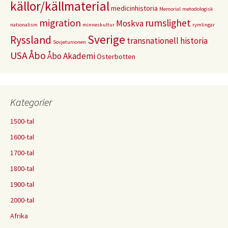
källor/källmaterial
medicinhistoria
Memorial
metodologisk
migration
rumslighet
Moskva
nationalism
minneskultur
rymlingar
Sverige
Ryssland
transnationell historia
Sovjetunionen
USA
Åbo
Åbo Akademi
Österbotten
Kategorier
1500-tal
1600-tal
1700-tal
1800-tal
1900-tal
2000-tal
Afrika