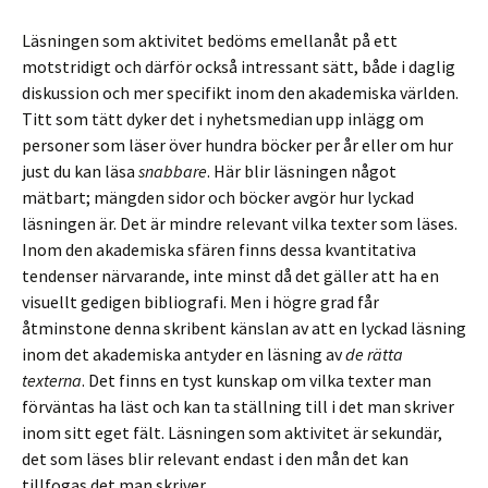
Läsningen som aktivitet bedöms emellanåt på ett
motstridigt och därför också intressant sätt, både i daglig
diskussion och mer specifikt inom den akademiska världen.
Titt som tätt dyker det i nyhetsmedian upp inlägg om
personer som läser över hundra böcker per år eller om hur
just du kan läsa
snabbare
. Här blir läsningen något
mätbart; mängden sidor och böcker avgör hur lyckad
läsningen är. Det är mindre relevant vilka texter som läses.
Inom den akademiska sfären finns dessa kvantitativa
tendenser närvarande, inte minst då det gäller att ha en
visuellt gedigen bibliografi. Men i högre grad får
åtminstone denna skribent känslan av att en lyckad läsning
inom det akademiska antyder en läsning av
de rätta
texterna
. Det finns en tyst kunskap om vilka texter man
förväntas ha läst och kan ta ställning till i det man skriver
inom sitt eget fält. Läsningen som aktivitet är sekundär,
det som läses blir relevant endast i den mån det kan
tillfogas det man skriver.