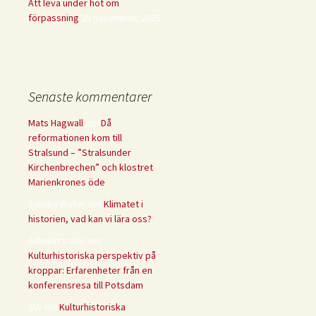
Att leva under hot om
förpassning
25 november, 2025
Senaste kommentarer
Mats Hagwall
om
Då
reformationen kom till
Stralsund – ”Stralsunder
Kirchenbrechen” och klostret
Marienkrones öde
Sandra Waller
om
Klimatet i
historien, vad kan vi lära oss?
Administratör
om
Kulturhistoriska perspektiv på
kroppar: Erfarenheter från en
konferensresa till Potsdam
SW
om
Kulturhistoriska