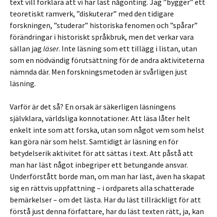
text vill förklara att vi har läst någonting. Jag ”bygger” ett
teoretiskt ramverk, ”diskuterar” med den tidigare
forskningen, ”studerar” historiska fenomen och ”spårar”
förändringar i historiskt språkbruk, men det verkar vara
sällan jag
läser
. Inte läsning som ett tillägg i listan, utan
som en nödvändig förutsättning för de andra aktiviteterna
nämnda där. Men forskningsmetoden är svårligen just
läsning.
Varför är det så? En orsak är säkerligen läsningens
självklara, världsliga konnotationer. Att läsa låter helt
enkelt inte som att forska, utan som något vem som helst
kan göra när som helst. Samtidigt är läsning en för
betydelserik aktivitet för att sättas i text. Att påstå att
man har läst något inbegriper ett betungande ansvar.
Underförstått borde man, om man har läst, även ha skapat
sig en rättvis uppfattning – i ordparets alla schatterade
bemärkelser – om det lästa. Har du läst tillräckligt för att
förstå just denna författare, har du läst texten rätt, ja, kan