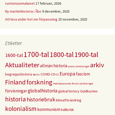
ruotsinsuomalaiset
17 februari, 2026
Ny maritimhistoria i Åbo
9 december, 2025
Att leva under hot om förpassning
25 november, 2025
Etiketter
1700-tal
1800-tal
1900-tal
1600-tal
Aktualiteter
arkiv
allmän historia
andra världskriget
Europa
fascism
begreppshistoria
COVID-19
Berlin
EU
Finland
forskning
fredsbevarande
första världskriget
globalhistoria
förvisningar
global history
Guldkusten
historia
historiebruk
klimatförändring
kolonialism
kommunism
källkritik