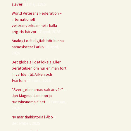
slaveri
13 maj, 2026
World Veterans Federation –
Internationell
veteranverksamhet i kalla
krigets härvor
27 april, 2026
Analogt och digitalt bör kunna
samexistera i arkiv
15 april,
2026
Det globala i det lokala. Eller
berättelsen om hur en man fört
in världen till Arken och
tvärtom
25 mars, 2026
”Sverigefinnarnas sak är vår” –
Jan-Magnus Jansson ja
ruotsinsuomalaiset
17 februari,
2026
Ny maritimhistoria i Åbo
9
december, 2025