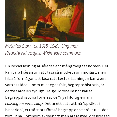
Matthias Stom (ca 1615–1649), Ung man
läsande vid vaxljus. Wikimedia commons
En lyckad läsning är således ett mångtydigt fenomen. Det
kan vara frågan om att läsa så mycket som möjligt, men
likaså förmågan att läsa rätt texter. Läsningen kan även
vara ett ideal. Inom mitt eget fält, begreppshistoria, är
detta särdeles tydligt. Helge Jordheim har kallat
begreppshistoria för en av de ”nya filologierna” i
Läsningens vetenskap
. Det är ett sätt att nå ”språket i
historien”, ett sätt att förstå begrepp och språkbruk i det
förflutna. Jordheim skriver att man är frestad, om pressad,