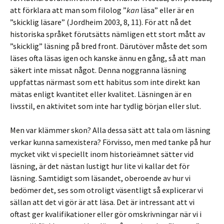
att förklara att man som filolog ”
kan
läsa” eller är en
”skicklig läsare” (Jordheim 2003, 8, 11). För att nå det
historiska språket förutsätts nämligen ett stort mått av
”skicklig” läsning på bred front. Därutöver måste det som
läses ofta läsas igen och kanske ännu en gång, så att man
säkert inte missat något. Denna noggranna läsning
uppfattas närmast som ett habitus som inte direkt kan
mätas enligt kvantitet eller kvalitet. Läsningen är en
livsstil, en aktivitet som inte har tydlig början eller slut.
Men var klämmer skon? Alla dessa sätt att tala om läsning
verkar kunna samexistera? Förvisso, men med tanke på hur
mycket vikt vi speciellt inom historieämnet sätter vid
läsning, är det nästan lustigt hur lite vi kallar det för
läsning. Samtidigt som läsandet, oberoende av hur vi
bedömer det, ses som otroligt väsentligt så explicerar vi
sällan att det vi gör är att läsa. Det är intressant att vi
oftast ger kvalifikationer eller gör omskrivningar när vi i