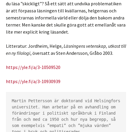
du läsa ”skickligt”? Så ett sätt att undvika problematiken
är att förpassa läsningen till kvällarnas, helgernas och
semestrarnas informella värld eller dölja den bakom andra
termer. Men kanske det skulle göra gott att emellanåt vara
lite mer explicit kring läsandet.
Litteratur: Jordheim, Helge,
Läsningens vetenskap, utkast till
en ny filologi
, översatt av Sten Andersson, Gråbo 2003.
https://yle.fi/a/3-10509520
https://yle.fi/a/3-10930939
Martin Pettersson är doktorand vid Helsingfors 
universitet. Han arbetar på en avhandling om 
förändringar i politiskt språkbruk i Finland 
från och med ca 1950 och hur nya begrepp, så 
som exempelvis ”empati” och ”mjuka värden” 
togs i bruk och politiserades.