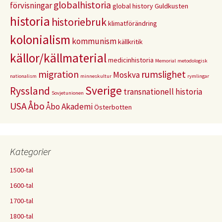
globalhistoria
förvisningar
global history
Guldkusten
historia
historiebruk
klimatförändring
kolonialism
kommunism
källkritik
källor/källmaterial
medicinhistoria
Memorial
metodologisk
migration
rumslighet
Moskva
nationalism
minneskultur
rymlingar
Sverige
Ryssland
transnationell historia
Sovjetunionen
USA
Åbo
Åbo Akademi
Österbotten
Kategorier
1500-tal
1600-tal
1700-tal
1800-tal