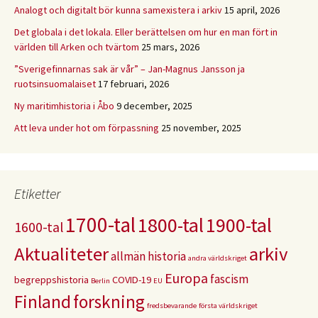
Analogt och digitalt bör kunna samexistera i arkiv
15 april, 2026
Det globala i det lokala. Eller berättelsen om hur en man fört in
världen till Arken och tvärtom
25 mars, 2026
”Sverigefinnarnas sak är vår” – Jan-Magnus Jansson ja
ruotsinsuomalaiset
17 februari, 2026
Ny maritimhistoria i Åbo
9 december, 2025
Att leva under hot om förpassning
25 november, 2025
Etiketter
1700-tal
1800-tal
1900-tal
1600-tal
Aktualiteter
arkiv
allmän historia
andra världskriget
Europa
fascism
begreppshistoria
COVID-19
Berlin
EU
Finland
forskning
fredsbevarande
första världskriget