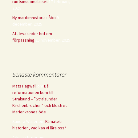
ruotsinsuomalaiset
17 februari,
2026
Ny maritimhistoria i Åbo
9
december, 2025
Att leva under hot om
förpassning
25 november, 2025
Senaste kommentarer
Mats Hagwall
om
Då
reformationen kom till
Stralsund – ”Stralsunder
Kirchenbrechen” och klostret
Marienkrones öde
Sandra Waller
om
Klimatet i
historien, vad kan vi lära oss?
Administratör
om