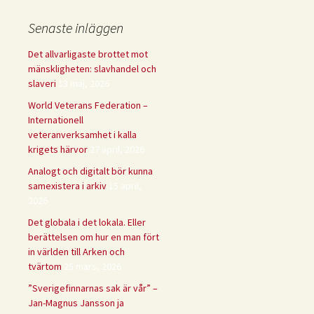
Senaste inläggen
Det allvarligaste brottet mot
mänskligheten: slavhandel och
slaveri
13 maj, 2026
World Veterans Federation –
Internationell
veteranverksamhet i kalla
krigets härvor
27 april, 2026
Analogt och digitalt bör kunna
samexistera i arkiv
15 april,
2026
Det globala i det lokala. Eller
berättelsen om hur en man fört
in världen till Arken och
tvärtom
25 mars, 2026
”Sverigefinnarnas sak är vår” –
Jan-Magnus Jansson ja