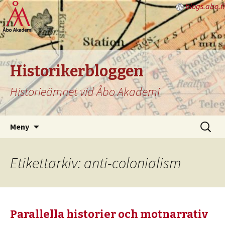
blogs.abo.fi
Historikerbloggen
Historieämnet vid Åbo Akademi
Hoppa
Sök
Meny
till
efter:
innehåll
Etikettarkiv: anti-colonialism
Parallella historier och motnarrativ