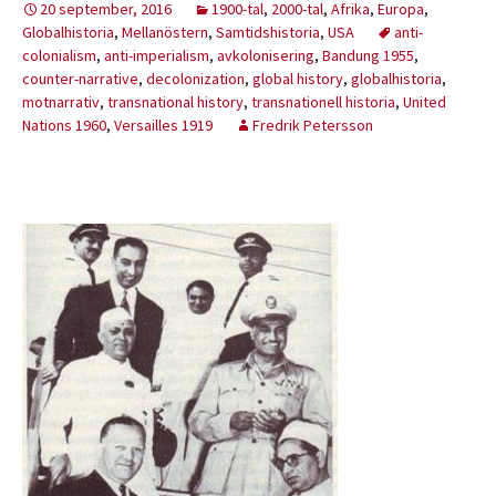
20 september, 2016
1900-tal
,
2000-tal
,
Afrika
,
Europa
,
Globalhistoria
,
Mellanöstern
,
Samtidshistoria
,
USA
anti-
colonialism
,
anti-imperialism
,
avkolonisering
,
Bandung 1955
,
counter-narrative
,
decolonization
,
global history
,
globalhistoria
,
motnarrativ
,
transnational history
,
transnationell historia
,
United
Nations 1960
,
Versailles 1919
Fredrik Petersson