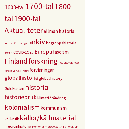
1700-tal
1800-
1600-tal
tal
1900-tal
Aktualiteter
allmän historia
arkiv
begreppshistoria
andra världskriget
Europa
fascism
COVID-19
Berlin
EU
Finland
forskning
fredsbevarande
förvisningar
första världskriget
globalhistoria
global history
historia
Guldkusten
historiebruk
klimatförändring
kolonialism
kommunism
källor/källmaterial
källkritik
medicinhistoria
Memorial
metodologisk nationalism