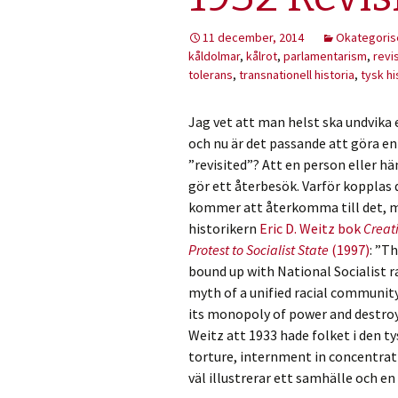
11 december, 2014
Okategoris
kåldolmar
,
kålrot
,
parlamentarism
,
revi
tolerans
,
transnationell historia
,
tysk hi
Jag vet att man helst ska undvika
och nu är det passande att göra en
”revisited”? Att en person eller hä
gör ett återbesök. Varför kopplas
kommer att återkomma till det, me
historikern
Eric D. Weitz bok
Creat
Protest to Socialist State
(1997)
: ”T
bound up with National Socialist r
myth of a unified racial communit
its monopoly of power and destroy 
Weitz att 1933 hade folket i den t
torture, internment in concentrat
väl illustrerar ett samhälle och en v