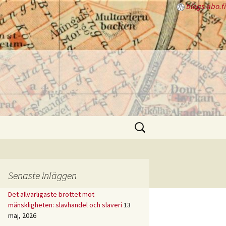
blogs.abo.fi
Sök
efter:
Senaste inläggen
Det allvarligaste brottet mot
mänskligheten: slavhandel och slaveri
13
maj, 2026