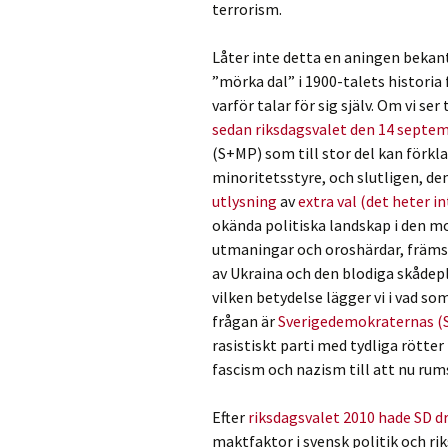
terrorism.
Låter inte detta en aningen bekant
”mörka dal” i 1900-talets historia 
varför talar för sig själv. Om vi ser
sedan riksdagsvalet den 14 septemb
(S+MP) som till stor del kan förk
minoritetsstyre, och slutligen, d
utlysning
av
extra val (det heter i
okända politiska landskap i den mo
utmaningar och oroshärdar, främst
av Ukraina och den blodiga skådepl
vilken betydelse lägger vi i vad s
frågan är
Sverigedemokraternas (S
rasistiskt parti med tydliga rötter
fascism och nazism till att nu rum
Efter
riksdagsvalet 2010 hade SD d
maktfaktor i svensk politik och rik