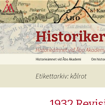
Historike
Historieämnet vid Åbo Akadem
Hoppa
Historieämnet vid Åbo Akademi
Om histo
till
innehåll
Etikettarkiv: kålrot
1932 Revis