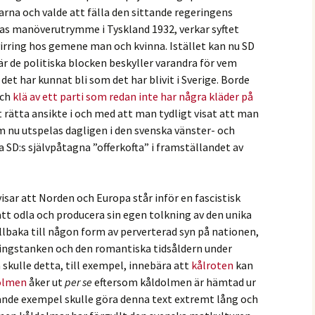
rna och valde att fälla den sittande regeringens
nas manöverutrymme i Tyskland 1932, verkar syftet
virring hos gemene man och kvinna. Istället kan nu SD
är de politiska blocken beskyller varandra för vem
et har kunnat bli som det har blivit i Sverige. Borde
och
klä av ett parti som redan inte har några kläder på
sitt rätta ansikte i och med att man tydligt visat att man
m nu utspelas dagligen i den svenska vänster- och
SD:s självpåtagna ”offerkofta” i framställandet av
isar att Norden och Europa står inför en fascistisk
tt odla och producera sin egen tolkning av den unika
illbaka till någon form av perverterad syn på nationen,
ningstanken och den romantiska tidsåldern under
å skulle detta, till exempel, innebära att
kålroten
kan
olmen
åker ut
per se
eftersom kåldolmen är hämtad ur
ande exempel skulle göra denna text extremt lång och