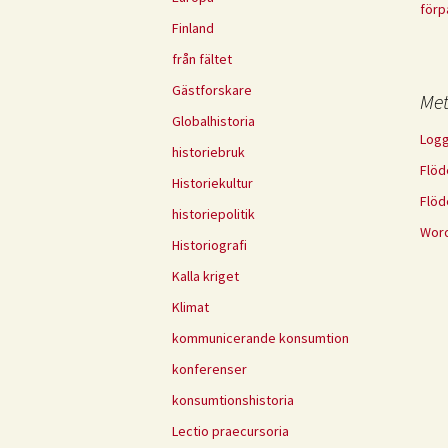
förp
Finland
från fältet
Gästforskare
Me
Globalhistoria
Logg
historiebruk
Flöd
Historiekultur
Flöd
historiepolitik
Word
Historiografi
Kalla kriget
Klimat
kommunicerande konsumtion
konferenser
konsumtionshistoria
Lectio praecursoria