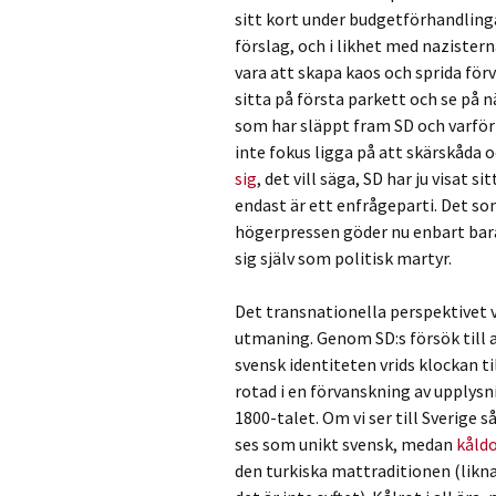
sitt kort under budgetförhandlinga
förslag, och i likhet med nazister
vara att skapa kaos och sprida för
sitta på första parkett och se på n
som har släppt fram SD och varför d
inte fokus ligga på att skärskåda 
sig
, det vill säga, SD har ju visat 
endast är ett enfrågeparti. Det so
högerpressen göder nu enbart bara 
sig själv som politisk martyr.
Det transnationella perspektivet v
utmaning. Genom SD:s försök till a
svensk identiteten vrids klockan t
rotad i en förvanskning av upplys
1800-talet. Om vi ser till Sverige s
ses som unikt svensk, medan
kåld
den turkiska mattraditionen (likn