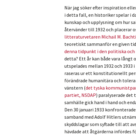
När jag söker efter inspiration elle
i detta fall, en historiker spelar i
kunskap och upplysning om hur sak
återvänder till 1932 och placerar o
litteraturvetaren Michail M. Bacht
teoretiskt sammanför en given ti
denna tidpunkt i den politiska och
detta? Ett år kan både vara långt o
utspelades mellan 1932 och 1933 i 
raseras ur ett konstitutionellt pe
förändrade humanitära och toleran
vänstern (
det tyska kommunistpar
partiet, NSDAP
) paralyserade det t
samhälle gick hand i hand och end
Den 30 januari 1933 konfronterade
samband med Adolf Hitlers utnämni
skyddslagar som syftade till att a
hävdade att åtgärderna infördes fö