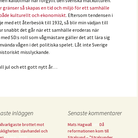
ra, men kåldolmar har förgyllt den svenska matkulturen.
gränser så skapas en tid och miljö för ett samhälle
, både kulturellt och ekonomiskt
. Eftersom tendensen i
je med ett återbesök till 1932, så blir min vädjan till
hur snabbt det går när ett samhälle eroderas när
h med SD:s roll som vågmästare gäller det att lära sig
vända vågen i det politiska spelet. Låt inte Sverige
historiskt misslyckande.
ll jul och ett gott nytt år…
aste inläggen
Senaste kommentarer
allvarligaste brottet mot
Mats Hagwall
om
Då
kligheten: slavhandel och
reformationen kom till
eri
13 maj, 2026
Stralsund – ”Stralsunder