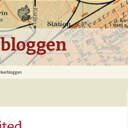
rbloggen
i
rikerbloggen
ited