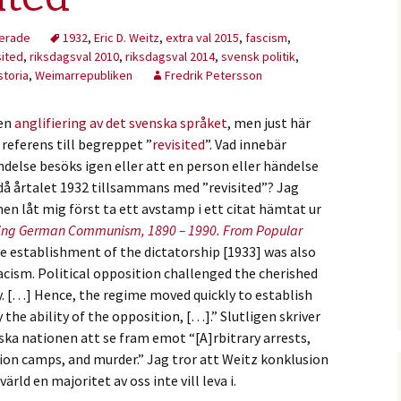
erade
1932
,
Eric D. Weitz
,
extra val 2015
,
fascism
,
sited
,
riksdagsval 2010
,
riksdagsval 2014
,
svensk politik
,
storia
,
Weimarrepubliken
Fredrik Petersson
 en
anglifiering av det svenska språket
, men just här
 referens till begreppet ”
revisited
”. Vad innebär
ndelse besöks igen eller att en person eller händelse
 då årtalet 1932 tillsammans med ”revisited”? Jag
n låt mig först ta ett avstamp i ett citat hämtat ur
ing German Communism, 1890 – 1990.
From Popular
he establishment of the dictatorship [1933] was also
acism. Political opposition challenged the cherished
y. […] Hence, the regime moved quickly to establish
the ability of the opposition, […].” Slutligen skriver
yska nationen att se fram emot “[A]rbitrary arrests,
ion camps, and murder.” Jag tror att Weitz konklusion
ärld en majoritet av oss inte vill leva i.