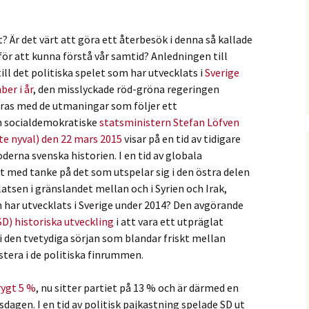
? Är det värt att göra ett återbesök i denna så kallade
för att kunna förstå vår samtid? Anledningen till
 till det politiska spelet som har utvecklats i
Sverige
er i år
, den misslyckade röd-gröna regeringen
laras med de utmaningar som följer ett
en socialdemokratiske
statsministern Stefan Löfven
nte nyval) den 22 mars 2015
visar på en tid av tidigare
derna svenska historien. I en tid av globala
 med tanke på det som utspelar sig i den östra delen
atsen i gränslandet mellan och i Syrien och Irak,
om har utvecklats i Sverige under 2014? Den avgörande
D) historiska utveckling
i att vara ett utpräglat
 i den tvetydiga sörjan som blandar friskt mellan
stera i de politiska finrummen.
rygt 5 %
, nu sitter partiet på 13 % och är därmed en
sdagen. I en tid av politisk pajkastning spelade SD ut