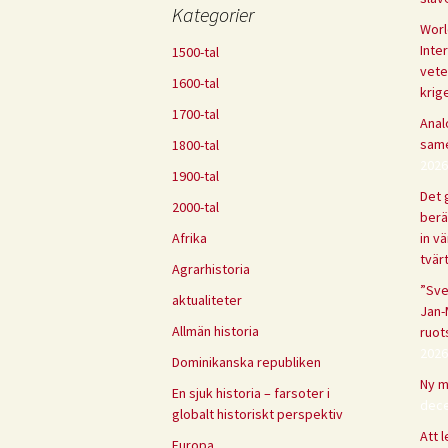
Kategorier
Worl
Inte
1500-tal
vete
1600-tal
krig
1700-tal
Anal
same
1800-tal
2026
1900-tal
Det g
2000-tal
berä
Afrika
in vä
tvär
Agrarhistoria
”Sve
aktualiteter
Jan-
Allmän historia
ruot
2026
Dominikanska republiken
Ny m
En sjuk historia – farsoter i
dece
globalt historiskt perspektiv
Att 
Europa