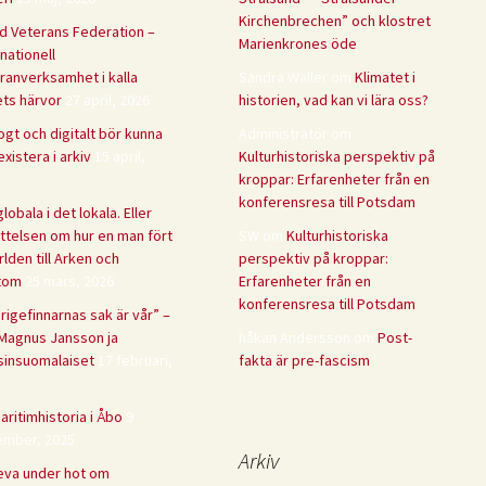
Kirchenbrechen” och klostret
d Veterans Federation –
Marienkrones öde
rnationell
ranverksamhet i kalla
Sandra Waller
om
Klimatet i
ets härvor
27 april, 2026
historien, vad kan vi lära oss?
ogt och digitalt bör kunna
Administratör
om
xistera i arkiv
15 april,
Kulturhistoriska perspektiv på
kroppar: Erfarenheter från en
konferensresa till Potsdam
lobala i det lokala. Eller
ttelsen om hur en man fört
SW
om
Kulturhistoriska
rlden till Arken och
perspektiv på kroppar:
tom
25 mars, 2026
Erfarenheter från en
konferensresa till Potsdam
rigefinnarnas sak är vår” –
Magnus Jansson ja
håkan Andersson
om
Post-
sinsuomalaiset
17 februari,
fakta är pre-fascism
aritimhistoria i Åbo
9
mber, 2025
Arkiv
leva under hot om