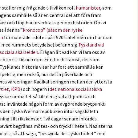
r ställer mig frågande till vilken roll
humanister
, som
 dagens samhälle så är en central del att föra fram
er och ting har utvecklats genom historien. Om vi
ss i denna ”
kronotop” (såsom den ryske
in
formulerade i slutet på 1920-talet idén om hur man
d med rummets betydelse) befann sig
Tyskland vid
 sociala skärselden
. Frågan är: vad kan vi lära oss av
ch kort i tid och rum. Först och främst, det som
Tysklands historia visar hur fort ett samhälle kan
rspektiv, men också, hur detta påverkade och
ta värderingar. Radikaliseringen mellan den yttersta
tiet, KPD
) och högern (
det nationalsocialistiska
yska samhället så till den grad att politik och
ast inväntade någon form av avgörande brytpunkt.
s den tyska Weimarrepubliken inför vägskälet i
ng till rikskansler. Två dagar senare infördes
vsevärt begränsa mötes- och tryckfriheten. Nazisterna
r att, så att säga, ”beskydda det tyska folket” mot