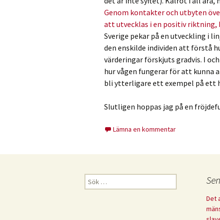
det är inte syftet). Kålrot i all ä
Genom kontakter och utbyten över 
att utvecklas i en positiv riktning
Sverige pekar på en utveckling i lin
den enskilde individen att förstå 
värderingar förskjuts gradvis. I oc
hur vågen fungerar för att kunna an
bli ytterligare ett exempel på ett 
Slutligen hoppas jag på en fröjdefu
Lämna en kommentar
Sök
Sen
efter:
Det 
mäns
slav