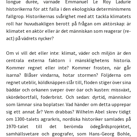
longue durée, varnade Emmanuel Le Roy Ladurie
historikerna för att falla i den ekologiska determinismens
fallgrop. Historikernas svårighet med att tackla klimatets
roll har huvudsakligen berott på frågan om aktörskap: är
klimatet en aktör eller är det människan som reagerar (re-
act) på vädrets nycker?
Om vi vill det eller inte: klimat, väder och miljön är den
centrala externa faktorn i mänsklighetens historia.
Kommer regnet eller inte? Kommer frosten, när går
isarna? Blåser vindarna, hotar stormen? Följderna om
regnet uteblir, köldknäppen slår till, floden stiger över sina
bäddar och orkanen sveper över öar och kusten: missväxt,
skördebortfall, foderbrist. Och sedan: dyrtid, människor
som lämnar sina boplatser. Vad händer om detta upprepar
sig ett annat år? Vem drabbas? Wilhelm Abel skrev tidigt
om 1300-talets agrarkris, nordiska historiker samlades på
1970-talet till det berömda ödegårdsprojektet,
samhällsvetare och geografer, som Hans-Georg Bohle,