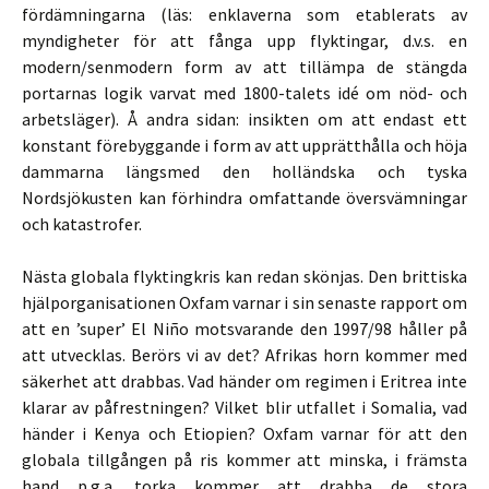
fördämningarna (läs: enklaverna som etablerats av
myndigheter för att fånga upp flyktingar, d.v.s. en
modern/senmodern form av att tillämpa de stängda
portarnas logik varvat med 1800-talets idé om nöd- och
arbetsläger). Å andra sidan: insikten om att endast ett
konstant förebyggande i form av att upprätthålla och höja
dammarna längsmed den holländska och tyska
Nordsjökusten kan förhindra omfattande översvämningar
och katastrofer.
Nästa globala flyktingkris kan redan skönjas. Den brittiska
hjälporganisationen Oxfam varnar i sin senaste rapport om
att en ’super’ El Niño motsvarande den 1997/98 håller på
att utvecklas. Berörs vi av det? Afrikas horn kommer med
säkerhet att drabbas. Vad händer om regimen i Eritrea inte
klarar av påfrestningen? Vilket blir utfallet i Somalia, vad
händer i Kenya och Etiopien? Oxfam varnar för att den
globala tillgången på ris kommer att minska, i främsta
hand p.g.a. torka kommer att drabba de stora