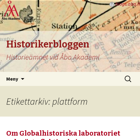
blogs.abo.fi
Historikerbloggen
Historieämnet vid Åbo Akademi
Hoppa
Sök
Meny
till
efter:
innehåll
Etikettarkiv: plattform
Om Globalhistoriska laboratoriet