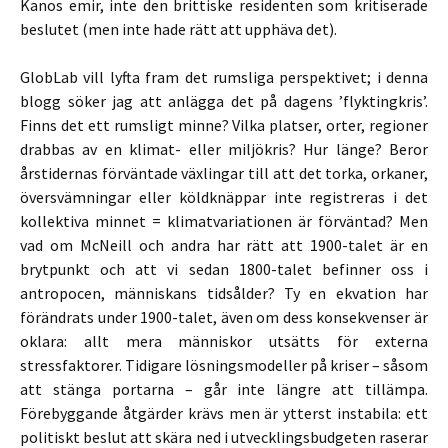
Kanos emir, inte den brittiske residenten som kritiserade
beslutet (men inte hade rätt att upphäva det).
GlobLab vill lyfta fram det rumsliga perspektivet; i denna
blogg söker jag att anlägga det på dagens ’flyktingkris’.
Finns det ett rumsligt minne? Vilka platser, orter, regioner
drabbas av en klimat- eller miljökris? Hur länge? Beror
årstidernas förväntade växlingar till att det torka, orkaner,
översvämningar eller köldknäppar inte registreras i det
kollektiva minnet = klimatvariationen är förväntad? Men
vad om McNeill och andra har rätt att 1900-talet är en
brytpunkt och att vi sedan 1800-talet befinner oss i
antropocen, människans tidsålder? Ty en ekvation har
förändrats under 1900-talet, även om dess konsekvenser är
oklara: allt mera människor utsätts för externa
stressfaktorer. Tidigare lösningsmodeller på kriser – såsom
att stänga portarna – går inte längre att tillämpa.
Förebyggande åtgärder krävs men är ytterst instabila: ett
politiskt beslut att skära ned i utvecklingsbudgeten raserar