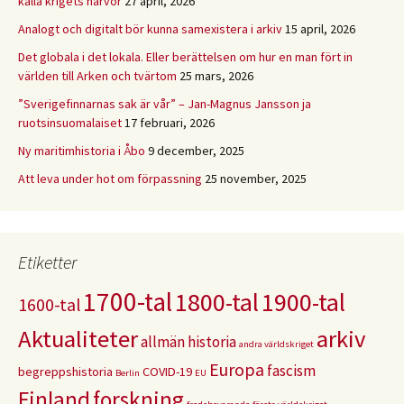
kalla krigets härvor
27 april, 2026
Analogt och digitalt bör kunna samexistera i arkiv
15 april, 2026
Det globala i det lokala. Eller berättelsen om hur en man fört in
världen till Arken och tvärtom
25 mars, 2026
”Sverigefinnarnas sak är vår” – Jan-Magnus Jansson ja
ruotsinsuomalaiset
17 februari, 2026
Ny maritimhistoria i Åbo
9 december, 2025
Att leva under hot om förpassning
25 november, 2025
Etiketter
1700-tal
1800-tal
1900-tal
1600-tal
Aktualiteter
arkiv
allmän historia
andra världskriget
Europa
fascism
begreppshistoria
COVID-19
Berlin
EU
Finland
forskning