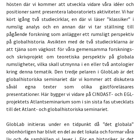
hösten där vi kommer att utveckla vidare våra idéer och
positioner samt presentera laboratoriets aktiviteter. Vi har
kört igång två studiecirklar, en där vi läser ”klassiker” i
rumslig analys och en annan där vi tar ställning till
pågående forskning som anlägger ett rumsligt perspektiv
på globalhistoria. Avsikten med de två studiecirklarna är
att tjäna som vägkost för våra gemensamma forsknings-
och skrivprojekt om teoretiska perspektiv på globala
rumsligheter, vilka skall utmynna i en eller två antologier
kring denna tematik. Den tredje pelaren i GlobLab är det
globalhistoriska seminariet där vi kommer att diskutera
såväl egna texter som olika gästföreläsares
presentationer. Här bygger vi vidare på CINDAST- och EGL-
projektets Atlantseminarium som i sin sista fas utvecklats
till det Atlant- och globalhistoriska seminariet.
GlobLab initieras under en tidpunkt då ”det globala”
obönhörligen har blivit en del av det lokala och formar våra
liv och de samhällen vi lever i. För en historiker är det