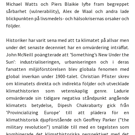
Michael Watts och Piers Blaikie lyfte fram begreppet
sårbarhet (vulnerability), Alex de Waal och andra lade
blickpunkten på livsmedels- och hälsokrisernas orsaker och
följder.
Historiker har varit sena med att ta klimatet på allvar men
under det senaste decenniet har en omvärdering inträffat.
John McNeill poängterade att ’Something’s New Under the
Sun’: industrialiseringen, urbaniseringen och i deras
farvatten miljöförstörelsen blev globala fenomen med
global inverkan under 1900-talet. Christian Pfister skrev
om klimatets direkta och indirekta följder och utvecklade
klimathistorien som vetenskaplig genre. Ladurie
omvärderade sin tidigare negativa ståndpunkt angående
klimatets betydelse, Dipesh Chakrabarty gick från
’Provincializing Europe’ till att plädera för en
klimathistorisk djupförstående och Geoffrey Parker (”the
military revolution”) smällde till med en tegelsten som
kombinerade det klimathistoriska perspektivet med det