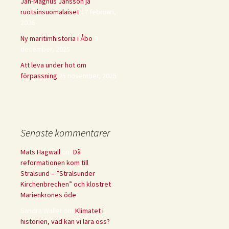
Jan-Magnus Jansson ja
ruotsinsuomalaiset
17 februari,
2026
Ny maritimhistoria i Åbo
9
december, 2025
Att leva under hot om
förpassning
25 november, 2025
Senaste kommentarer
Mats Hagwall
om
Då
reformationen kom till
Stralsund – ”Stralsunder
Kirchenbrechen” och klostret
Marienkrones öde
Sandra Waller
om
Klimatet i
historien, vad kan vi lära oss?