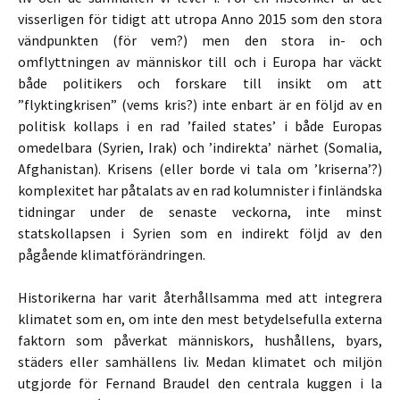
visserligen för tidigt att utropa Anno 2015 som den stora
vändpunkten (för vem?) men den stora in- och
omflyttningen av människor till och i Europa har väckt
både politikers och forskare till insikt om att
”flyktingkrisen” (vems kris?) inte enbart är en följd av en
politisk kollaps i en rad ’failed states’ i både Europas
omedelbara (Syrien, Irak) och ’indirekta’ närhet (Somalia,
Afghanistan). Krisens (eller borde vi tala om ’kriserna’?)
komplexitet har påtalats av en rad kolumnister i finländska
tidningar under de senaste veckorna, inte minst
statskollapsen i Syrien som en indirekt följd av den
pågående klimatförändringen.
Historikerna har varit återhållsamma med att integrera
klimatet som en, om inte den mest betydelsefulla externa
faktorn som påverkat människors, hushållens, byars,
städers eller samhällens liv. Medan klimatet och miljön
utgjorde för Fernand Braudel den centrala kuggen i la