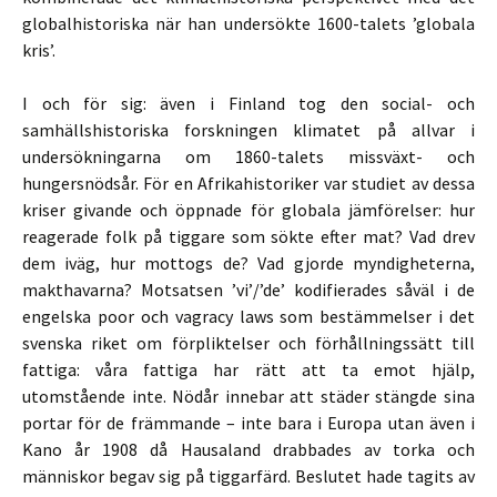
globalhistoriska när han undersökte 1600-talets ’globala
kris’.
I och för sig: även i Finland tog den social- och
samhällshistoriska forskningen klimatet på allvar i
undersökningarna om 1860-talets missväxt- och
hungersnödsår. För en Afrikahistoriker var studiet av dessa
kriser givande och öppnade för globala jämförelser: hur
reagerade folk på tiggare som sökte efter mat? Vad drev
dem iväg, hur mottogs de? Vad gjorde myndigheterna,
makthavarna? Motsatsen ’vi’/’de’ kodifierades såväl i de
engelska poor och vagracy laws som bestämmelser i det
svenska riket om förpliktelser och förhållningssätt till
fattiga: våra fattiga har rätt att ta emot hjälp,
utomstående inte. Nödår innebar att städer stängde sina
portar för de främmande – inte bara i Europa utan även i
Kano år 1908 då Hausaland drabbades av torka och
människor begav sig på tiggarfärd. Beslutet hade tagits av