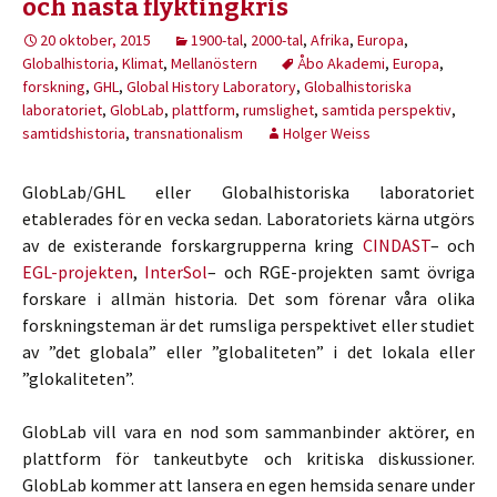
och nästa flyktingkris
20 oktober, 2015
1900-tal
,
2000-tal
,
Afrika
,
Europa
,
Globalhistoria
,
Klimat
,
Mellanöstern
Åbo Akademi
,
Europa
,
forskning
,
GHL
,
Global History Laboratory
,
Globalhistoriska
laboratoriet
,
GlobLab
,
plattform
,
rumslighet
,
samtida perspektiv
,
samtidshistoria
,
transnationalism
Holger Weiss
GlobLab/GHL eller Globalhistoriska laboratoriet
etablerades för en vecka sedan. Laboratoriets kärna utgörs
av de existerande forskargrupperna kring
CINDAST
– och
EGL-projekten
,
InterSol
– och RGE-projekten samt övriga
forskare i allmän historia. Det som förenar våra olika
forskningsteman är det rumsliga perspektivet eller studiet
av ”det globala” eller ”globaliteten” i det lokala eller
”glokaliteten”.
GlobLab vill vara en nod som sammanbinder aktörer, en
plattform för tankeutbyte och kritiska diskussioner.
GlobLab kommer att lansera en egen hemsida senare under