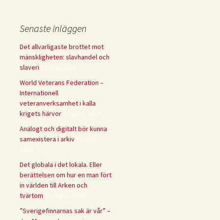
Senaste inläggen
Det allvarligaste brottet mot
mänskligheten: slavhandel och
slaveri
13 maj, 2026
World Veterans Federation –
Internationell
veteranverksamhet i kalla
krigets härvor
27 april, 2026
Analogt och digitalt bör kunna
samexistera i arkiv
15 april,
2026
Det globala i det lokala. Eller
berättelsen om hur en man fört
in världen till Arken och
tvärtom
25 mars, 2026
”Sverigefinnarnas sak är vår” –