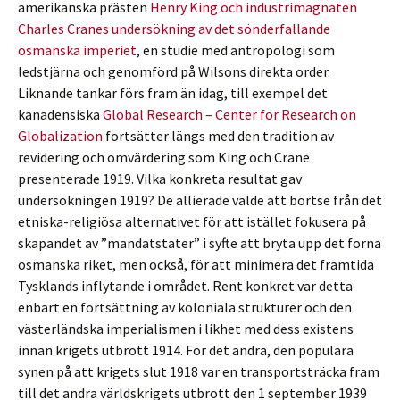
amerikanska prästen
Henry King och industrimagnaten
Charles Cranes undersökning av det sönderfallande
osmanska imperiet
, en studie med antropologi som
ledstjärna och genomförd på Wilsons direkta order.
Liknande tankar förs fram än idag, till exempel det
kanadensiska
Global Research – Center for Research on
Globalization
fortsätter längs med den tradition av
revidering och omvärdering som King och Crane
presenterade 1919. Vilka konkreta resultat gav
undersökningen 1919? De allierade valde att bortse från det
etniska-religiösa alternativet för att istället fokusera på
skapandet av ”mandatstater” i syfte att bryta upp det forna
osmanska riket, men också, för att minimera det framtida
Tysklands inflytande i området. Rent konkret var detta
enbart en fortsättning av koloniala strukturer och den
västerländska imperialismen i likhet med dess existens
innan krigets utbrott 1914. För det andra, den populära
synen på att krigets slut 1918 var en transportsträcka fram
till det andra världskrigets utbrott den 1 september 1939