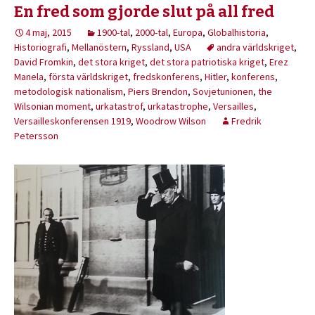
En fred som gjorde slut på all fred
4 maj, 2015
1900-tal
,
2000-tal
,
Europa
,
Globalhistoria
,
Historiografi
,
Mellanöstern
,
Ryssland
,
USA
andra världskriget
,
David Fromkin
,
det stora kriget
,
det stora patriotiska kriget
,
Erez
Manela
,
första världskriget
,
fredskonferens
,
Hitler
,
konferens
,
metodologisk nationalism
,
Piers Brendon
,
Sovjetunionen
,
the
Wilsonian moment
,
urkatastrof
,
urkatastrophe
,
Versailles
,
Versailleskonferensen 1919
,
Woodrow Wilson
Fredrik
Petersson