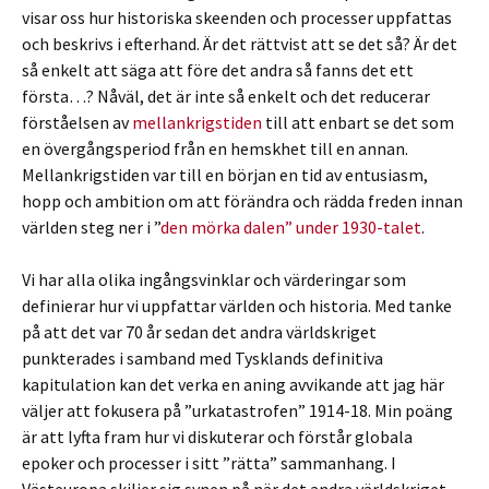
visar oss hur historiska skeenden och processer uppfattas
och beskrivs i efterhand. Är det rättvist att se det så? Är det
så enkelt att säga att före det andra så fanns det ett
första…? Nåväl, det är inte så enkelt och det reducerar
förståelsen av
mellankrigstiden
till att enbart se det som
en övergångsperiod från en hemskhet till en annan.
Mellankrigstiden var till en början en tid av entusiasm,
hopp och ambition om att förändra och rädda freden innan
världen steg ner i ”
den mörka dalen” under 1930-talet
.
Vi har alla olika ingångsvinklar och värderingar som
definierar hur vi uppfattar världen och historia. Med tanke
på att det var 70 år sedan det andra världskriget
punkterades i samband med Tysklands definitiva
kapitulation kan det verka en aning avvikande att jag här
väljer att fokusera på ”urkatastrofen” 1914-18. Min poäng
är att lyfta fram hur vi diskuterar och förstår globala
epoker och processer i sitt ”rätta” sammanhang. I