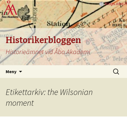
blogs.abo.fi
Historikerbloggen
Historieämnet vid Åbo Akademi
Hoppa
Sök
Meny
till
efter:
innehåll
Etikettarkiv: the Wilsonian
moment