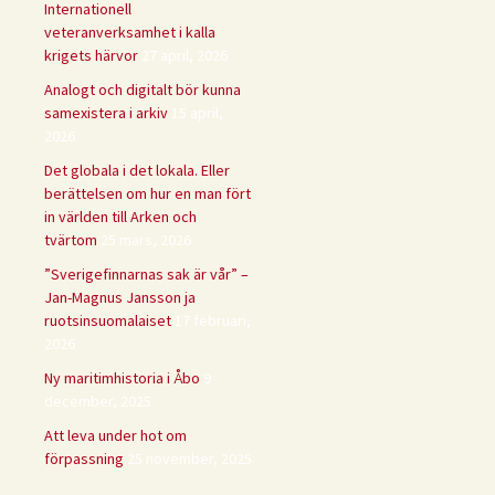
Internationell
veteranverksamhet i kalla
krigets härvor
27 april, 2026
Analogt och digitalt bör kunna
samexistera i arkiv
15 april,
2026
Det globala i det lokala. Eller
berättelsen om hur en man fört
in världen till Arken och
tvärtom
25 mars, 2026
”Sverigefinnarnas sak är vår” –
Jan-Magnus Jansson ja
ruotsinsuomalaiset
17 februari,
2026
Ny maritimhistoria i Åbo
9
december, 2025
Att leva under hot om
förpassning
25 november, 2025