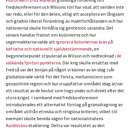
Historikern Erez Manelas
grundliga forskning om
fredskonferensen och Wilsons roll har visat att världen inte
var redo, eller för den delen, villig att acceptera en långsam
och gradvis liberal förändring av maktförhållanden och hur
nationerna skulle förhålla sig gentemot varandra. Det
senare handlar främst om kolonierna och hur
segermakterna valde att
ignorera koloniernas krav på
befrielse och nationellt självbestämmande
, en
begynnelsepunkt stipulerad av Wilson och nedtecknad
i de
välkända fjorton punkterna
. Där krig skulle ersättas med
fred så var det början på något vi känner av än idag i vår
globaliserade värld. För det första, mellanöstern som
geopolitisk region och hur vi uppfattar området idag är/var
ett resultat av de beslut som togs under och direkt efter det
stora kriget. I samband med fredskonferensen
introducerades ett alternativt förslag på gränsdragning av
området utifrån etniska och religiösa kriterier, vilket till
exempel skulle bereda vägen för nationalstatens
Kurdistans
etablering. Detta var resultatet av den