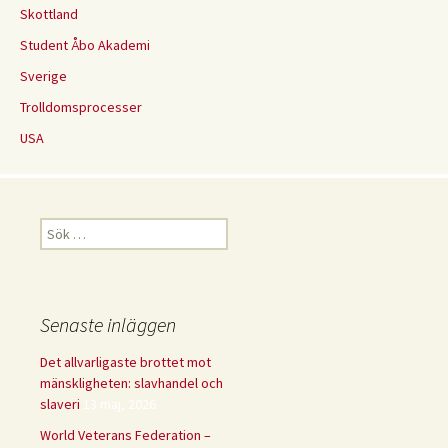
Skottland
Student Åbo Akademi
Sverige
Trolldomsprocesser
USA
Sök
efter:
Senaste inläggen
Det allvarligaste brottet mot
mänskligheten: slavhandel och
slaveri
13 maj, 2026
World Veterans Federation –