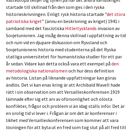
Västeuropa skiljer sig synen på när det andra världskriget
startade till skillnad från den som ges i den ryska
historieskrivningen. Enligt rysk historia startade ”
det stora
patriotiska kriget
” (ännu en beskrivning av kriget) 1941 i
samband med det fascistiska
Hitlertysklands
invasion av
Sovjetunionen. Jag insåg denna skillnad i uppfattning av tid
och rum vid en djupare diskussion om Ryssland och
Sovjetunionens historia med studenterna på det Ryska
statliga universitetet för humanistiska studier för ett par
år sedan. Vidare kan detta också vara ett exempel på
den
metodologiska nationalismen
och hur dess definition
av historia. Listan på liknande uppfattningar kan göras
ändlös. Det vi kan enas kring är att Archibald Wavell hade
rätt i sin observation om att Versailleskonferensen 1919
lämnade efter sig ett arv av oförsonlighet och olösta
konflikter, frågor och problem vi än idag ställs inför. Det är
en orolig tid vi lever i. Frågan är om det är konferenser i
likhet med Versailleskonferensen som kommer att vara
lösningen för att byta ut en fred som tog slut på all fred till