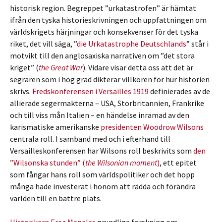
historisk region. Begreppet ”urkatastrofen” är hämtat
ifrån den tyska historieskrivningen och uppfattningen om
världskrigets härjningar och konsekvenser för det tyska
riket, det vill säga, ”
die Urkatastrophe Deutschlands
” står i
motvikt till den anglosaxiska narrativen om ”det stora
kriget” (
the Great War
). Vidare visar detta oss att det är
segraren som i hög grad dikterar villkoren för hur historien
skrivs.
Fredskonferensen i Versailles 1919
definierades av de
allierade segermakterna – USA, Storbritannien, Frankrike
och till viss mån Italien – en händelse inramad av den
karismatiske amerikanske
presidenten Woodrow Wilsons
centrala roll. I samband med och i efterhand till
Versailleskonferensen har Wilsons roll beskrivits som
den
”Wilsonska stunden” (
the Wilsonian moment
)
, ett epitet
som fångar hans roll som världspolitiker och det hopp
många hade investerat i honom att rädda och förändra
världen till en bättre plats.