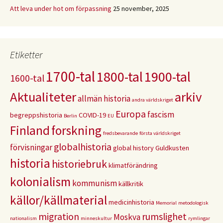
Att leva under hot om förpassning
25 november, 2025
Etiketter
1700-tal
1800-tal
1900-tal
1600-tal
Aktualiteter
arkiv
allmän historia
andra världskriget
Europa
fascism
begreppshistoria
COVID-19
Berlin
EU
Finland
forskning
fredsbevarande
första världskriget
globalhistoria
förvisningar
global history
Guldkusten
historia
historiebruk
klimatförändring
kolonialism
kommunism
källkritik
källor/källmaterial
medicinhistoria
Memorial
metodologisk
migration
rumslighet
Moskva
nationalism
minneskultur
rymlingar