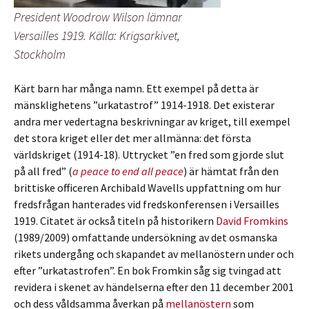
President Woodrow Wilson lämnar
Versailles 1919. Källa: Krigsarkivet,
Stockholm
Kärt barn har många namn. Ett exempel på detta är
mänsklighetens ”urkatastrof” 1914-1918. Det existerar
andra mer vedertagna beskrivningar av kriget, till exempel
det stora kriget eller det mer allmänna: det första
världskriget (1914-18). Uttrycket ”en fred som gjorde slut
på all fred” (
a peace to end all peace
) är hämtat från den
brittiske officeren Archibald Wavells uppfattning om hur
fredsfrågan hanterades vid fredskonferensen i Versailles
1919. Citatet är också titeln på historikern
David Fromkins
(1989/2009) omfattande undersökning av det osmanska
rikets undergång och skapandet av mellanöstern under och
efter ”urkatastrofen”. En bok Fromkin såg sig tvingad att
revidera i skenet av händelserna efter den 11 december 2001
och dess våldsamma åverkan på
mellanöstern
som