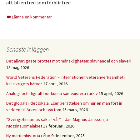
att bli en fred som förblir fred.
Lämna en kommentar
Senaste inläggen
Det allvarligaste brottet mot mänskligheten: slavhandel och slaveri
13 maj, 2026
World Veterans Federation – Internationell veteranverksamhet i
kalla krigets härvor
27 april, 2026
Analogt och digitalt bör kunna samexistera i arkiv
15 april, 2026
Det globala i det lokala. Eller berättelsen om hur en man fört in
världen till Arken och tvärtom
25 mars, 2026
”Sverigefinnarnas sak är vår” – Jan-Magnus Jansson ja
ruotsinsuomalaiset
17 februari, 2026
Ny maritimhistoria i Åbo
9 december, 2025