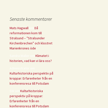
Senaste kommentarer
Mats Hagwall
om
Då
reformationen kom till
Stralsund – ”Stralsunder
Kirchenbrechen” och klostret
Marienkrones öde
Sandra Waller
om
Klimatet i
historien, vad kan vi lära oss?
Administratör
om
Kulturhistoriska perspektiv på
kroppar: Erfarenheter från en
konferensresa till Potsdam
SW
om
Kulturhistoriska
perspektiv på kroppar:
Erfarenheter från en
konferensresa till Potsdam