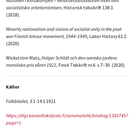
Nationen i klasskampen – Minoritetsnationalism inom den
socialistiska arbetarrörelsen,
Historisk tidsskrift 138:3.
(2018).
Minority nationalism and visions of socialist unity in the post-
war Finnish labour movement, 1944–1949
, Labor History 61:2.
(2020).
Wickström Mats,
Holger Schildt och den svenska jordens
moraliska pris våren 1921,
Finsk Tidskrift nr.6. s.7–30. (2020).
Källor
Folkbladet,
3.1-14.1.1921
https://digi.kansalliskirjasto.fi/sanomalehti/binding/1383745?
page=1