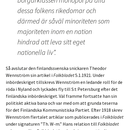
borgarklassen monopol på alla
dessa folkens rikedomar och
därmed är såväl minoriteten som
majoriteten inom en nation
hindrad att leva sitt eget
nationella liv”.
Så avslutar den finlandssvenska snickaren Theodor
Wennström sin artikel i
Folkbladet
5.1.1921. Under
inbördeskriget tillskrevs Wennström en ledande roll för de
röda i Nyland och lyckades fly till S:t Petersburg efter det
finländska inbördeskriget. Väl framme fortsatte han sin
politiskt aktiva bana och var med om att grunda teserna
för det Finländska Kommunistiska Partiet. Efter 1918 skrev
Wennström flertalet artiklar som publicerades i
Folkbladet
under signaturen ”Th. W-m.” Hans relation till
Folkbladet