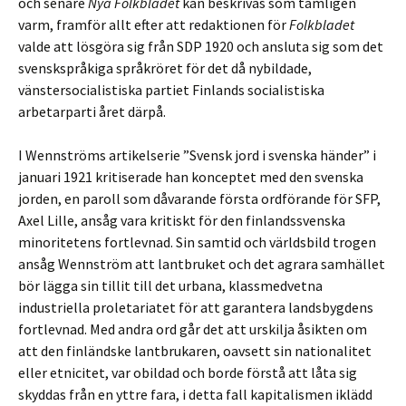
och senare
Nya Folkbladet
kan beskrivas som tämligen
varm, framför allt efter att redaktionen för
Folkbladet
valde att lösgöra sig från SDP 1920 och ansluta sig som det
svenskspråkiga språkröret för det då nybildade,
vänstersocialistiska partiet Finlands socialistiska
arbetarparti året därpå.
I Wennströms artikelserie ”Svensk jord i svenska händer” i
januari 1921 kritiserade han konceptet med den svenska
jorden, en paroll som dåvarande första ordförande för SFP,
Axel Lille, ansåg vara kritiskt för den finlandssvenska
minoritetens fortlevnad. Sin samtid och världsbild trogen
ansåg Wennström att lantbruket och det agrara samhället
bör lägga sin tillit till det urbana, klassmedvetna
industriella proletariatet för att garantera landsbygdens
fortlevnad. Med andra ord går det att urskilja åsikten om
att den finländske lantbrukaren, oavsett sin nationalitet
eller etnicitet, var obildad och borde förstå att låta sig
skyddas från en yttre fara, i detta fall kapitalismen iklädd