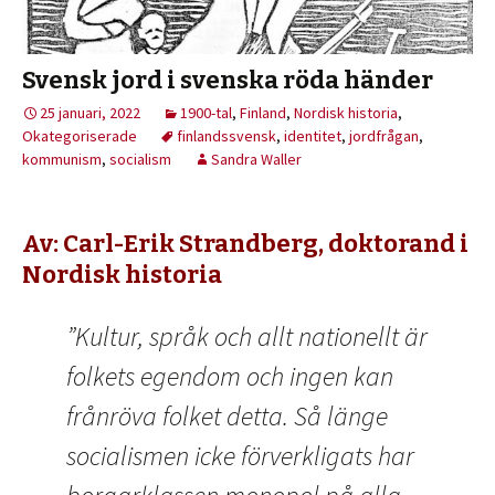
Svensk jord i svenska röda händer
25 januari, 2022
1900-tal
,
Finland
,
Nordisk historia
,
Okategoriserade
finlandssvensk
,
identitet
,
jordfrågan
,
kommunism
,
socialism
Sandra Waller
Av: Carl-Erik Strandberg, doktorand i
Nordisk historia
”Kultur, språk och allt nationellt är
folkets egendom och ingen kan
frånröva folket detta. Så länge
socialismen icke förverkligats har