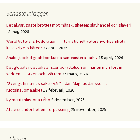
Senaste inläggen
Det allvarligaste brottet mot mänskligheten: slavhandel och slaveri
13 maj, 2026
World Veterans Federation – Internationell veteranverksamhet i
kalla krigets härvor
27 april, 2026
Analogt och digitalt bör kunna samexistera i arkiv
15 april, 2026
Det globala i det lokala. Eller berättelsen om hur en man fört in
världen till Arken och tvärtom
25 mars, 2026
”Sverigefinnarnas sak är vår” – Jan-Magnus Jansson ja
ruotsinsuomalaiset
17 februari, 2026
Ny maritimhistoria i Åbo
9 december, 2025
Att leva under hot om förpassning
25 november, 2025
Etiketter