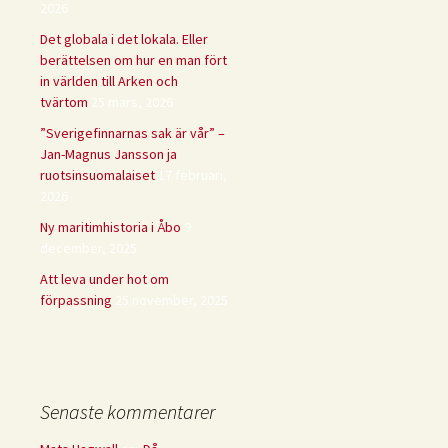
2026
Det globala i det lokala. Eller
berättelsen om hur en man fört
in världen till Arken och
tvärtom
25 mars, 2026
”Sverigefinnarnas sak är vår” –
Jan-Magnus Jansson ja
ruotsinsuomalaiset
17 februari,
2026
Ny maritimhistoria i Åbo
9
december, 2025
Att leva under hot om
förpassning
25 november, 2025
Senaste kommentarer