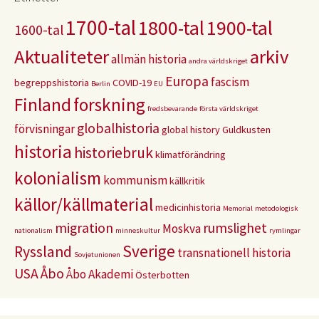
1700-tal
1800-tal
1900-tal
1600-tal
Aktualiteter
arkiv
allmän historia
andra världskriget
Europa
fascism
begreppshistoria
COVID-19
Berlin
EU
Finland
forskning
fredsbevarande
första världskriget
globalhistoria
förvisningar
global history
Guldkusten
historia
historiebruk
klimatförändring
kolonialism
kommunism
källkritik
källor/källmaterial
medicinhistoria
Memorial
metodologisk
migration
rumslighet
Moskva
nationalism
minneskultur
rymlingar
Sverige
Ryssland
transnationell historia
Sovjetunionen
USA
Åbo
Åbo Akademi
Österbotten