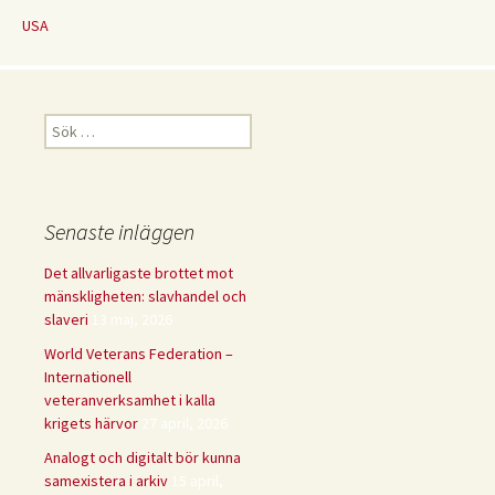
USA
Sök
efter:
Senaste inläggen
Det allvarligaste brottet mot
mänskligheten: slavhandel och
slaveri
13 maj, 2026
World Veterans Federation –
Internationell
veteranverksamhet i kalla
krigets härvor
27 april, 2026
Analogt och digitalt bör kunna
samexistera i arkiv
15 april,