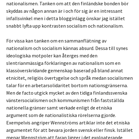
nationalismen. Tanken om att den finländske bonden bör
skyddas av någon annan är i och för sig är en intressant
infallsvinkel men i detta blogginlägg önskar jag istället
snabbt lyfta upp kontrasten socialism och nationalism.
För vissa kan tanken om en sammanflätning av
nationalism och socialism kännas absurd. Dessa till synes
ideologiska motpoler kan återges med den
slentrianmässiga förklaringen av nationalism som en
klassöverskridande gemenskap baserad på bland annat
etnicitet, religiös övertygelse och språk medan socialismen
talar för en arbetarsolidaritet bortom nationsgränserna.
Men de facto utgick mycket av den tidiga finlandssvenska
vänstersocialismen och kommunismen från fastställda
nationella gränser samt verkade enligt de etniska
argument som de nationalistiska rörelserna gjorde.
Exempelvis angriper Wennströms artiklar inte det etniska
argumentet för att bevara jorden svensk eller finsk. Istället
menar Wennström att faran ligger i det exploaterande