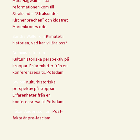
Mats Hagwall
om
Då
reformationen kom till
Stralsund – ”Stralsunder
Kirchenbrechen” och klostret
Marienkrones öde
Sandra Waller
om
Klimatet i
historien, vad kan vi lära oss?
Administratör
om
Kulturhistoriska perspektiv på
kroppar: Erfarenheter från en
konferensresa till Potsdam
SW
om
Kulturhistoriska
perspektiv på kroppar:
Erfarenheter från en
konferensresa till Potsdam
håkan Andersson
om
Post-
fakta är pre-fascism