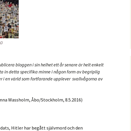
va
publicera bloggen i sin helhet ett år senare är helt enkelt
ta in detta specifika minne i någon form av begriplig
ever i en värld som fortfarande upplever svallvågorna av
anna Wassholm, Åbo/Stockholm, 8.5.2016)
ödats, Hitler har begått självmord och den