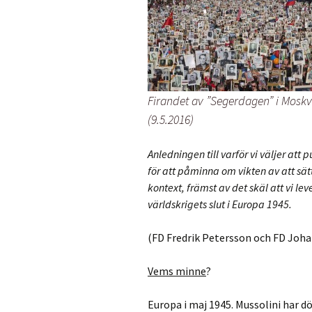
Firandet av ”Segerdagen” i Mosk
(9.5.2016)
Anledningen till varför vi väljer att 
för att påminna om vikten av att sät
kontext, främst av det skäl att vi l
världskrigets slut i Europa 1945.
(FD Fredrik Petersson och FD Joh
Vems minne
?
Europa i maj 1945. Mussolini har d