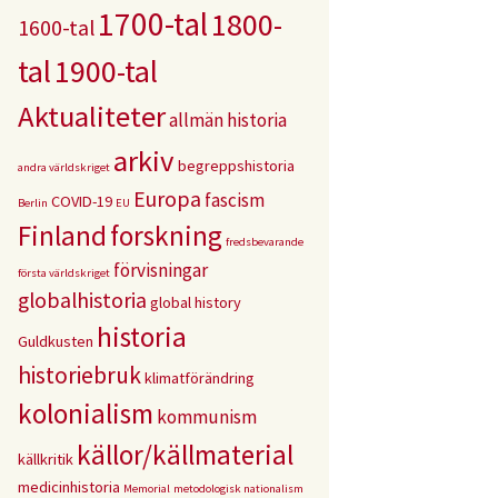
1700-tal
1800-
1600-tal
tal
1900-tal
Aktualiteter
allmän historia
arkiv
begreppshistoria
andra världskriget
Europa
fascism
COVID-19
Berlin
EU
Finland
forskning
fredsbevarande
förvisningar
första världskriget
globalhistoria
global history
historia
Guldkusten
historiebruk
klimatförändring
kolonialism
kommunism
källor/källmaterial
källkritik
medicinhistoria
Memorial
metodologisk nationalism