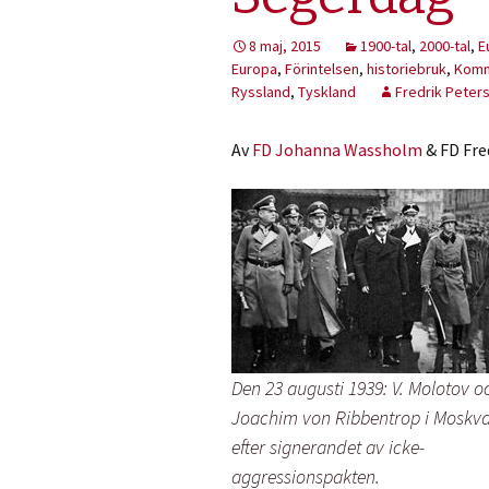
8 maj, 2015
1900-tal
,
2000-tal
,
E
Europa
,
Förintelsen
,
historiebruk
,
Komm
Ryssland
,
Tyskland
Fredrik Peter
Av
FD Johanna Wassholm
& FD Fre
Den 23 augusti 1939: V. Molotov o
Joachim von Ribbentrop i Moskv
efter signerandet av icke-
aggressionspakten.