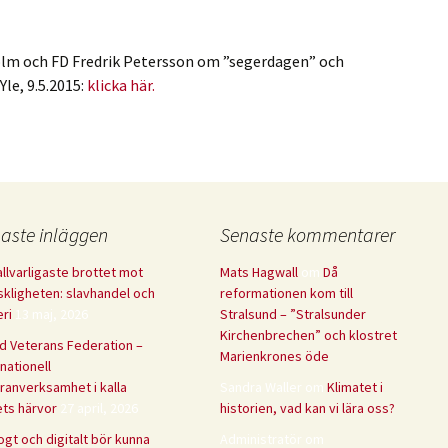
olm och FD Fredrik Petersson om ”segerdagen” och
le, 9.5.2015:
klicka här.
aste inläggen
Senaste kommentarer
allvarligaste brottet mot
Mats Hagwall
om
Då
kligheten: slavhandel och
reformationen kom till
eri
13 maj, 2026
Stralsund – ”Stralsunder
Kirchenbrechen” och klostret
d Veterans Federation –
Marienkrones öde
rnationell
ranverksamhet i kalla
Sandra Waller
om
Klimatet i
ets härvor
27 april, 2026
historien, vad kan vi lära oss?
ogt och digitalt bör kunna
Administratör
om