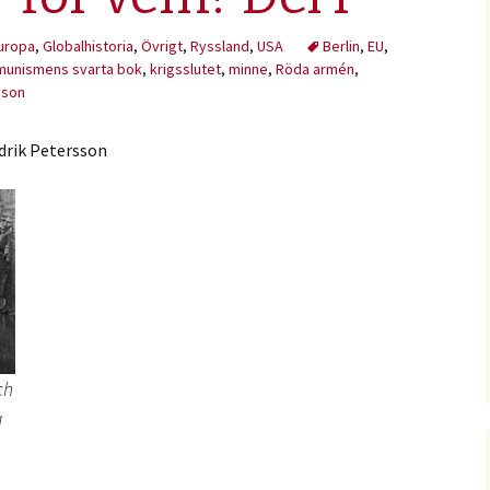
uropa
,
Globalhistoria
,
Övrigt
,
Ryssland
,
USA
Berlin
,
EU
,
unismens svarta bok
,
krigsslutet
,
minne
,
Röda armén
,
sson
drik Petersson
ch
a