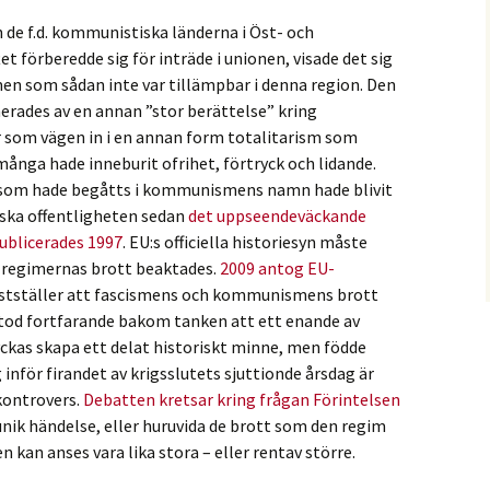
 de f.d. kommunistiska länderna i Öst- och
t förberedde sig för inträde i unionen, visade det sig
n som sådan inte var tillämpbar i denna region. Den
erades av en annan ”stor berättelse” kring
r som vägen in i en annan form totalitarism som
 många hade inneburit ofrihet, förtryck och lidande.
 som hade begåtts i kommunismens namn hade blivit
iska offentligheten sedan
det uppseendeväckande
ublicerades 1997
. EU:s officiella historiesyn måste
a regimernas brott beaktades.
2009 antog EU-
stställer att fascismens och kommunismens brott
 stod fortfarande bakom tanken att ett enande av
ckas skapa ett delat historiskt minne, men födde
inför firandet av krigsslutets sjuttionde årsdag är
 kontrovers.
Debatten kretsar kring frågan Förintelsen
unik händelse, eller huruvida de brott som den regim
kan anses vara lika stora – eller rentav större.