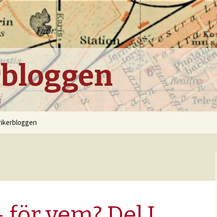
rbloggen
i
rikerbloggen
 för vem? Del I