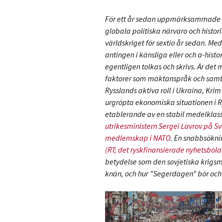
För ett år sedan uppmärksammade vi
globala politiska närvaro och histor
världskriget för sextio år sedan. Med
antingen i känsliga eller och a-his
egentligen tolkas och skrivs. Är det m
faktorer som maktanspråk och samtida
Rysslands aktiva roll i Ukraina, Kri
urgröpta ekonomiska situationen i R
etablerande av en stabil medelklass.
utrikesministern Sergei Lavrov på Sv
medlemskap i NATO
. En snabbsöknin
(RT; det ryskfinansierade nyhetsbo
betydelse som den sovjetiska krigsma
knän, och hur ”Segerdagen” bör och h