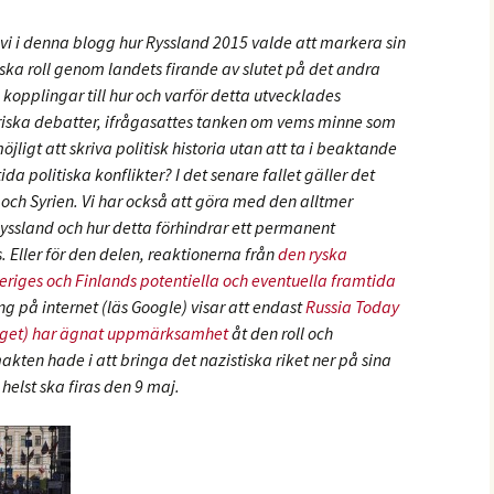
 i denna blogg hur Ryssland 2015 valde att markera sin
iska roll genom landets firande av slutet på det andra
 kopplingar till hur och varför detta utvecklades
toriska debatter, ifrågasattes tanken om vems minne som
öjligt att skriva politisk historia utan att ta i beaktande
 politiska konflikter? I det senare fallet gäller det
m och Syrien. Vi har också att göra med den alltmer
yssland och hur detta förhindrar ett permanent
 Eller för den delen, reaktionerna från
den ryska
eriges och Finlands potentiella och eventuella framtida
g på internet (läs Google) visar att endast
Russia Today
laget) har ägnat uppmärksamhet
åt den roll och
kten hade i att bringa det nazistiska riket ner på sina
elst ska firas den 9 maj.