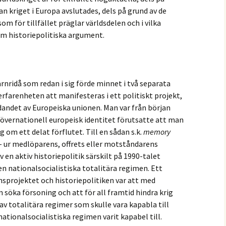
dan kriget i Europa avslutades, dels på grund av de
om för tillfället präglar världsdelen och i vilka
om historiepolitiska argument.
ärnridå som redan i sig förde minnet i två separata
erfarenheten att manifesteras i ett politiskt projekt,
ndandet av Europeiska unionen. Man var från början
vernationell europeisk identitet förutsatte att man
 om ett delat förflutet. Till en sådan s.k.
memory
– ur medlöparens, offrets eller motståndarens
 en aktiv historiepolitik särskilt på 1990-talet
n nationalsocialistiska totalitära regimen. Ett
nsprojektet och historiepolitiken var att med
söka försoning och att för all framtid hindra krig
 totalitära regimer som skulle vara kapabla till
ionalsocialistiska regimen varit kapabel till.