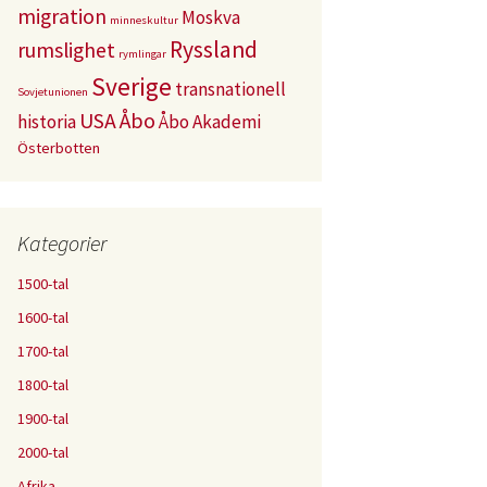
migration
Moskva
minneskultur
Ryssland
rumslighet
rymlingar
Sverige
transnationell
Sovjetunionen
USA
Åbo
historia
Åbo Akademi
Österbotten
Kategorier
1500-tal
1600-tal
1700-tal
1800-tal
1900-tal
2000-tal
Afrika