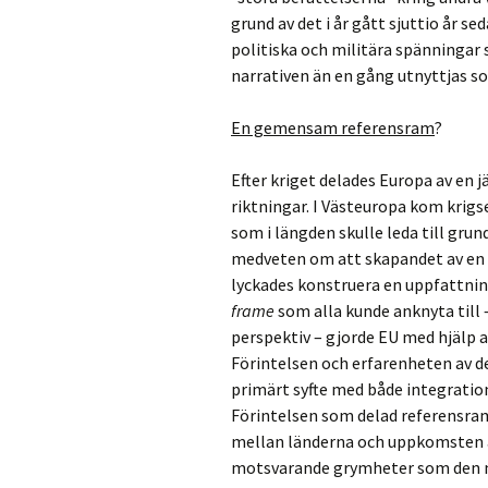
grund av det i år gått sjuttio år se
politiska och militära spänningar s
narrativen än en gång utnyttjas s
En gemensam referensram
?
Efter kriget delades Europa av en j
riktningar. I Västeuropa kom krigs
som i längden skulle leda till gru
medveten om att skapandet av en ö
lyckades konstruera en uppfattning
frame
som alla kunde anknyta till 
perspektiv – gjorde EU med hjälp av
Förintelsen och erfarenheten av de
primärt syfte med både integratio
Förintelsen som delad referensram 
mellan länderna och uppkomsten av
motsvarande grymheter som den nat