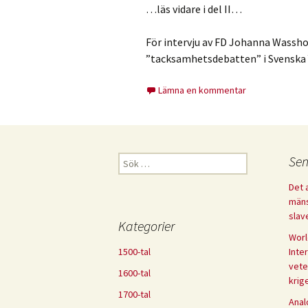
…läs vidare i del II…
För intervju av FD Johanna Wassh
”tacksamhetsdebatten” i Svenska Y
Lämna en kommentar
Sök
Sen
efter:
Det 
mäns
slav
Kategorier
Worl
1500-tal
Inte
vete
1600-tal
krig
1700-tal
Anal