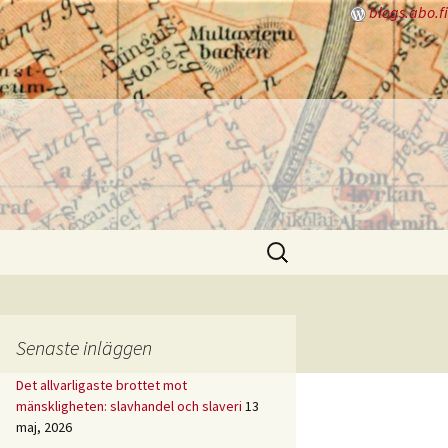
blogs.abo.fi
Sök
efter:
Senaste inläggen
Det allvarligaste brottet mot
mänskligheten: slavhandel och slaveri
13
maj, 2026