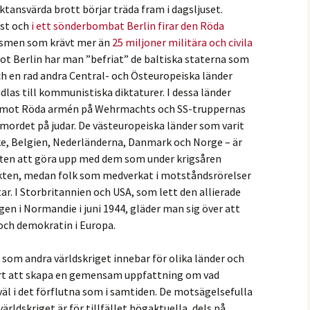
ktansvärda brott börjar träda fram i dagsljuset.
öst och
i ett sönderbombat Berlin firar den Röda
lismen som krävt mer än
25 miljoner militära och civila
ot Berlin har man ”befriat” de baltiska staterna som
ch en rad andra Central- och Östeuropeiska länder
as till kommunistiska diktaturer. I dessa länder
it mot Röda armén på Wehrmachts och SS-truppernas
lkmordet på judar. De västeuropeiska länder som varit
ke, Belgien, Nederländerna, Danmark och Norge – är
giften att göra upp med dem som under krigsåren
ten, medan folk som medverkat i motståndsrörelser
ar. I Storbritannien och USA, som lett den allierade
gen i Normandie i juni 1944, gläder man sig över att
 och demokratin i Europa.
 som andra världskriget innebar för olika länder och
vårt att skapa en gemensam uppfattning om vad
åväl i det förflutna som i samtiden. De motsägelsefulla
ärldskriget är för tillfället högaktuella, dels på