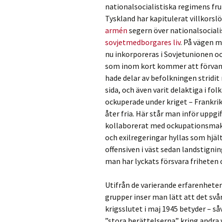
nationalsocialistiska regimens fru
Tyskland har kapitulerat villkorsl
armén
segern över nationalsocia
sovjetmedborgares liv
. På vägen m
nu inkorporeras i Sovjetunionen o
som inom kort kommer att förvandl
hade delar av befolkningen strid
sida, och även varit delaktiga i fo
ockuperade under kriget – Frankri
åter fria. Här står man inför upp
kollaborerat med ockupationsmak
och exilregeringar hyllas som hjält
offensiven i väst sedan landstignin
man har lyckats försvara friheten
Utifrån de varierande erfarenheter
grupper inser man lätt att det s
krigsslutet i maj 1945 betyder – s
”stora berättelserna” kring andra v