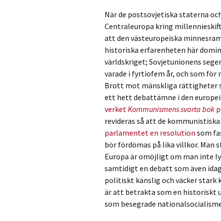
När de postsovjetiska staterna och
Centraleuropa kring millennieskifte
att den västeuropeiska minnesrame
historiska erfarenheten här domin
världskriget; Sovjetunionens sege
varade i fyrtiofem år, och som för
Brott mot mänskliga rättigheter
ett hett debattämne i den europe
verket
Kommunismens svarta bok
p
revideras så att de kommunistisk
parlamentet en resolution
som fa
bör fördömas på lika villkor. Man
Europa är omöjligt om man inte ly
samtidigt en debatt som även idag 
politiskt känslig och väcker stark
är att betrakta som en historiskt 
som besegrade nationalsocialismen 