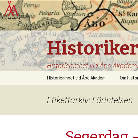
Historike
Historieämnet vid Åbo Akadem
Hoppa
Historieämnet vid Åbo Akademi
Om histo
till
innehåll
Etikettarkiv: Förintelsen
Segerdag –