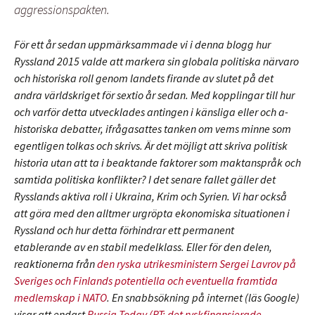
aggressionspakten.
För ett år sedan uppmärksammade vi i denna blogg hur
Ryssland 2015 valde att markera sin globala politiska närvaro
och historiska roll genom landets firande av slutet på det
andra världskriget för sextio år sedan. Med kopplingar till hur
och varför detta utvecklades antingen i känsliga eller och a-
historiska debatter, ifrågasattes tanken om vems minne som
egentligen tolkas och skrivs. Är det möjligt att skriva politisk
historia utan att ta i beaktande faktorer som maktanspråk och
samtida politiska konflikter? I det senare fallet gäller det
Rysslands aktiva roll i Ukraina, Krim och Syrien. Vi har också
att göra med den alltmer urgröpta ekonomiska situationen i
Ryssland och hur detta förhindrar ett permanent
etablerande av en stabil medelklass. Eller för den delen,
reaktionerna från
den ryska utrikesministern Sergei Lavrov på
Sveriges och Finlands potentiella och eventuella framtida
medlemskap i NATO
. En snabbsökning på internet (läs Google)
visar att endast
Russia Today (RT; det ryskfinansierade