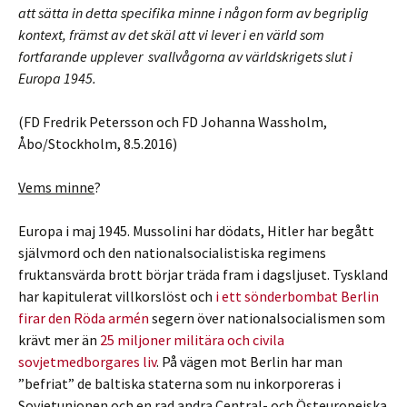
att sätta in detta specifika minne i någon form av begriplig
kontext, främst av det skäl att vi lever i en värld som
fortfarande upplever svallvågorna av världskrigets slut i
Europa 1945.
(FD Fredrik Petersson och FD Johanna Wassholm,
Åbo/Stockholm, 8.5.2016)
Vems minne
?
Europa i maj 1945. Mussolini har dödats, Hitler har begått
självmord och den nationalsocialistiska regimens
fruktansvärda brott börjar träda fram i dagsljuset. Tyskland
har kapitulerat villkorslöst och
i ett sönderbombat Berlin
firar den Röda armén
segern över nationalsocialismen som
krävt mer än
25 miljoner militära och civila
sovjetmedborgares liv
. På vägen mot Berlin har man
”befriat” de baltiska staterna som nu inkorporeras i
Sovjetunionen och en rad andra Central- och Östeuropeiska