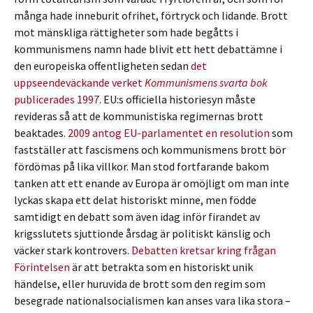
många hade inneburit ofrihet, förtryck och lidande. Brott
mot mänskliga rättigheter som hade begåtts i
kommunismens namn hade blivit ett hett debattämne i
den europeiska offentligheten sedan
det
uppseendeväckande verket
Kommunismens svarta bok
publicerades 1997
. EU:s officiella historiesyn måste
revideras så att de kommunistiska regimernas brott
beaktades.
2009 antog EU-parlamentet en resolution
som
fastställer att fascismens och kommunismens brott bör
fördömas på lika villkor. Man stod fortfarande bakom
tanken att ett enande av Europa är omöjligt om man inte
lyckas skapa ett delat historiskt minne, men födde
samtidigt en debatt som även idag inför firandet av
krigsslutets sjuttionde årsdag är politiskt känslig och
väcker stark kontrovers.
Debatten kretsar kring frågan
Förintelsen
är att betrakta som en historiskt unik
händelse, eller huruvida de brott som den regim som
besegrade nationalsocialismen kan anses vara lika stora –