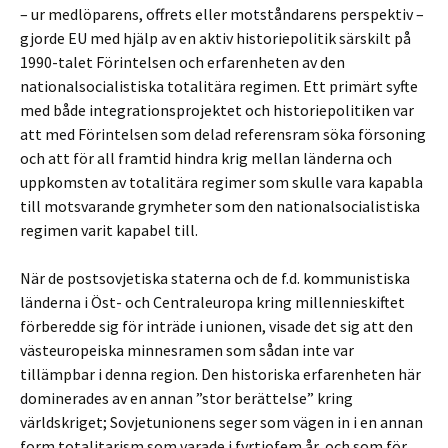
– ur medlöparens, offrets eller motståndarens perspektiv –
gjorde EU med hjälp av en aktiv historiepolitik särskilt på
1990-talet Förintelsen och erfarenheten av den
nationalsocialistiska totalitära regimen. Ett primärt syfte
med både integrationsprojektet och historiepolitiken var
att med Förintelsen som delad referensram söka försoning
och att för all framtid hindra krig mellan länderna och
uppkomsten av totalitära regimer som skulle vara kapabla
till motsvarande grymheter som den nationalsocialistiska
regimen varit kapabel till.
När de postsovjetiska staterna och de f.d. kommunistiska
länderna i Öst- och Centraleuropa kring millennieskiftet
förberedde sig för inträde i unionen, visade det sig att den
västeuropeiska minnesramen som sådan inte var
tillämpbar i denna region. Den historiska erfarenheten här
dominerades av en annan ”stor berättelse” kring
världskriget; Sovjetunionens seger som vägen in i en annan
form totalitarism som varade i fyrtiofem år, och som för