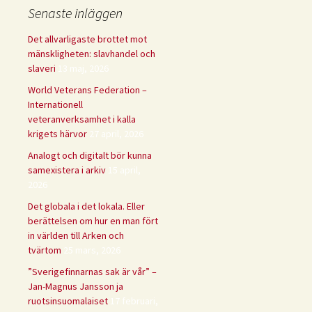
Senaste inläggen
Det allvarligaste brottet mot
mänskligheten: slavhandel och
slaveri
13 maj, 2026
World Veterans Federation –
Internationell
veteranverksamhet i kalla
krigets härvor
27 april, 2026
Analogt och digitalt bör kunna
samexistera i arkiv
15 april,
2026
Det globala i det lokala. Eller
berättelsen om hur en man fört
in världen till Arken och
tvärtom
25 mars, 2026
”Sverigefinnarnas sak är vår” –
Jan-Magnus Jansson ja
ruotsinsuomalaiset
17 februari,