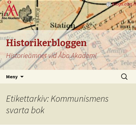
blogs.abo.fi
Historikerbloggen
Historieämnet vid Åbo Akademi
Hoppa
Sök
Meny
till
efter:
innehåll
Etikettarkiv: Kommunismens
svarta bok