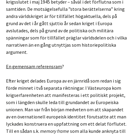
krigsslutet i maj 1945 betyder – såväl i det förflutna som i
samtiden. De motsägelsefulla ”stora berättelserna” kring
andra världskriget är för tillfället högaktuella, dels på
grund av det i år gått sjuttio år sedan kriget i Europa
avslutades, dels på grund av de politiska och militära
spänningar som för tillfället präglar världsdelen och i vilka
narrativen än en gång utnyttjas som historiepolitiska
argument.
En gemensam referensram
?
Efter kriget delades Europa av en järnridå som redan i sig
förde minnet i två separata riktningar. I Västeuropa kom
krigserfarenheten att manifesteras i ett politiskt projekt,
som i längden skulle leda till grundandet av Europeiska
unionen. Man var från början medveten om att skapandet
av en övernationell europeisk identitet förutsatte att man
lyckades konstruera en uppfattning om ett delat förflutet.
Till en sådan s.k.
memory frame
som alla kunde anknyta till