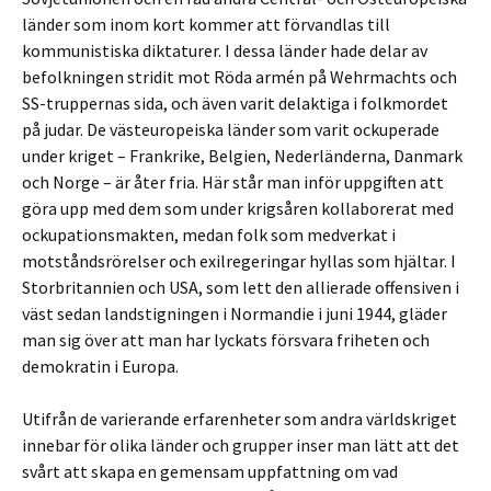
länder som inom kort kommer att förvandlas till
kommunistiska diktaturer. I dessa länder hade delar av
befolkningen stridit mot Röda armén på Wehrmachts och
SS-truppernas sida, och även varit delaktiga i folkmordet
på judar. De västeuropeiska länder som varit ockuperade
under kriget – Frankrike, Belgien, Nederländerna, Danmark
och Norge – är åter fria. Här står man inför uppgiften att
göra upp med dem som under krigsåren kollaborerat med
ockupationsmakten, medan folk som medverkat i
motståndsrörelser och exilregeringar hyllas som hjältar. I
Storbritannien och USA, som lett den allierade offensiven i
väst sedan landstigningen i Normandie i juni 1944, gläder
man sig över att man har lyckats försvara friheten och
demokratin i Europa.
Utifrån de varierande erfarenheter som andra världskriget
innebar för olika länder och grupper inser man lätt att det
svårt att skapa en gemensam uppfattning om vad