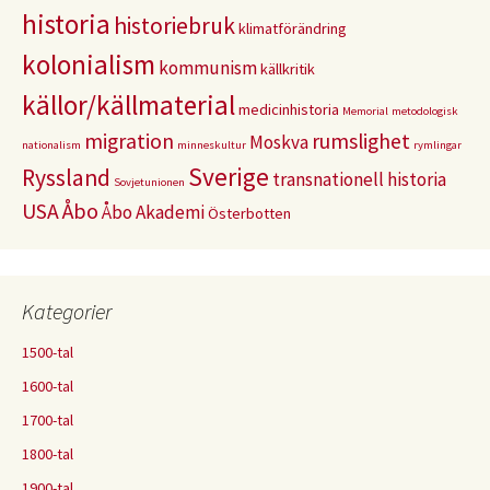
historia
historiebruk
klimatförändring
kolonialism
kommunism
källkritik
källor/källmaterial
medicinhistoria
Memorial
metodologisk
migration
rumslighet
Moskva
nationalism
minneskultur
rymlingar
Sverige
Ryssland
transnationell historia
Sovjetunionen
USA
Åbo
Åbo Akademi
Österbotten
Kategorier
1500-tal
1600-tal
1700-tal
1800-tal
1900-tal