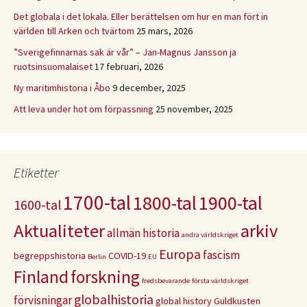
Det globala i det lokala. Eller berättelsen om hur en man fört in
världen till Arken och tvärtom
25 mars, 2026
”Sverigefinnarnas sak är vår” – Jan-Magnus Jansson ja
ruotsinsuomalaiset
17 februari, 2026
Ny maritimhistoria i Åbo
9 december, 2025
Att leva under hot om förpassning
25 november, 2025
Etiketter
1700-tal
1800-tal
1900-tal
1600-tal
Aktualiteter
arkiv
allmän historia
andra världskriget
Europa
fascism
begreppshistoria
COVID-19
Berlin
EU
Finland
forskning
fredsbevarande
första världskriget
globalhistoria
förvisningar
global history
Guldkusten