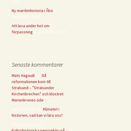
2026
Ny maritimhistoria i Åbo
9
december, 2025
Att leva under hot om
förpassning
25 november, 2025
Senaste kommentarer
Mats Hagwall
om
Då
reformationen kom till
Stralsund – ”Stralsunder
Kirchenbrechen” och klostret
Marienkrones öde
Sandra Waller
om
Klimatet i
historien, vad kan vi lära oss?
Administratör
om
Kulturhistoriska perspektiv på