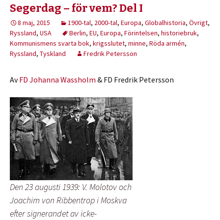
Segerdag – för vem? Del I
8 maj, 2015
1900-tal
,
2000-tal
,
Europa
,
Globalhistoria
,
Övrigt
,
Ryssland
,
USA
Berlin
,
EU
,
Europa
,
Förintelsen
,
historiebruk
,
Kommunismens svarta bok
,
krigsslutet
,
minne
,
Röda armén
,
Ryssland
,
Tyskland
Fredrik Petersson
Av
FD Johanna Wassholm
& FD Fredrik Petersson
Den 23 augusti 1939: V. Molotov och
Joachim von Ribbentrop i Moskva
efter signerandet av icke-