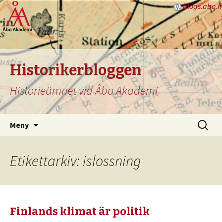
blogs.abo.fi
Historikerbloggen
Historieämnet vid Åbo Akademi
Hoppa
Sök
Meny
till
efter:
innehåll
Etikettarkiv: islossning
Finlands klimat är politik