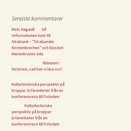
Senaste kommentarer
Mats Hagwall
om
Då
reformationen kom till
Stralsund – ”Stralsunder
Kirchenbrechen” och klostret
Marienkrones öde
Sandra Waller
om
Klimatet i
historien, vad kan vi lära oss?
Administratör
om
Kulturhistoriska perspektiv på
kroppar: Erfarenheter från en
konferensresa till Potsdam
SW
om
Kulturhistoriska
perspektiv på kroppar:
Erfarenheter från en
konferensresa till Potsdam