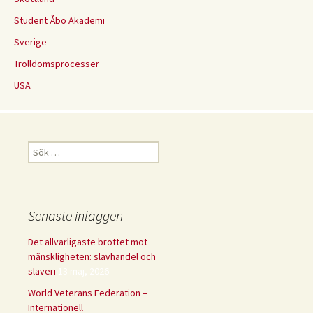
Student Åbo Akademi
Sverige
Trolldomsprocesser
USA
Sök
efter:
Senaste inläggen
Det allvarligaste brottet mot
mänskligheten: slavhandel och
slaveri
13 maj, 2026
World Veterans Federation –
Internationell