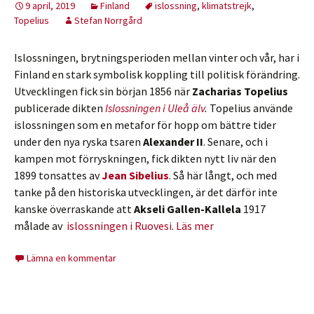
9 april, 2019
Finland
islossning
,
klimatstrejk
,
Topelius
Stefan Norrgård
Islossningen, brytningsperioden mellan vinter och vår, har i
Finland en stark symbolisk koppling till politisk förändring.
Utvecklingen fick sin början 1856 när
Zacharias Topelius
publicerade dikten
Islossningen i Uleå älv
.
Topelius använde
islossningen som en metafor för hopp om bättre tider
under den nya ryska tsaren
Alexander II
. Senare, och i
kampen mot förryskningen, fick dikten nytt liv när den
1899 tonsattes av
Jean Sibelius
. Så här långt, och med
tanke på den historiska utvecklingen, är det därför inte
kanske överraskande att
Akseli Gallen-Kallela
1917
målade av
islossningen i Ruovesi
.
Läs mer
Lämna en kommentar