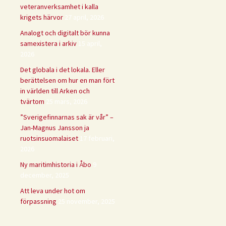
veteranverksamhet i kalla
krigets härvor
27 april, 2026
Analogt och digitalt bör kunna
samexistera i arkiv
15 april,
2026
Det globala i det lokala. Eller
berättelsen om hur en man fört
in världen till Arken och
tvärtom
25 mars, 2026
”Sverigefinnarnas sak är vår” –
Jan-Magnus Jansson ja
ruotsinsuomalaiset
17 februari,
2026
Ny maritimhistoria i Åbo
9
december, 2025
Att leva under hot om
förpassning
25 november, 2025