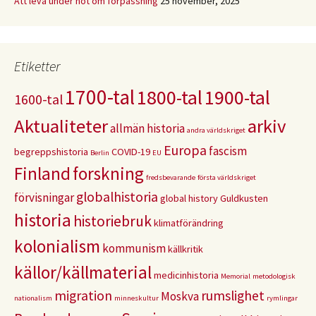
Att leva under hot om förpassning
25 november, 2025
Etiketter
1700-tal
1800-tal
1900-tal
1600-tal
Aktualiteter
arkiv
allmän historia
andra världskriget
Europa
fascism
begreppshistoria
COVID-19
Berlin
EU
Finland
forskning
fredsbevarande
första världskriget
globalhistoria
förvisningar
global history
Guldkusten
historia
historiebruk
klimatförändring
kolonialism
kommunism
källkritik
källor/källmaterial
medicinhistoria
Memorial
metodologisk
migration
rumslighet
Moskva
nationalism
minneskultur
rymlingar