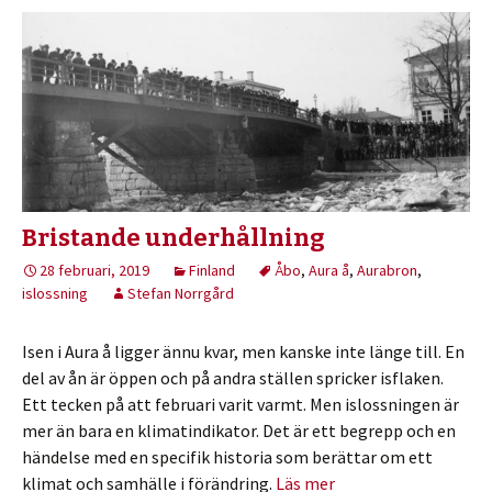
Bristande underhållning
28 februari, 2019
Finland
Åbo
,
Aura å
,
Aurabron
,
islossning
Stefan Norrgård
Isen i Aura å ligger ännu kvar, men kanske inte länge till. En
del av ån är öppen och på andra ställen spricker isflaken.
Ett tecken på att februari varit varmt. Men islossningen är
mer än bara en klimatindikator. Det är ett begrepp och en
händelse med en specifik historia som berättar om ett
klimat och samhälle i förändring.
Läs mer