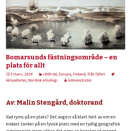
Bomarsunds fästningsområde – en
plats för allt
5 mars, 2024
1800-tal
,
Europa
,
Finland
,
från fältet
Aktualiteter
,
Nordisk etnologi
Administratör
Av: Malin Stengård, doktorand
Vad ryms på en plats? Det avgörs så klart helt av om en
endast tänker på en fysisk plats med en tydlig geografisk
avgränsning inom vilken det ryms en begränsad mängd