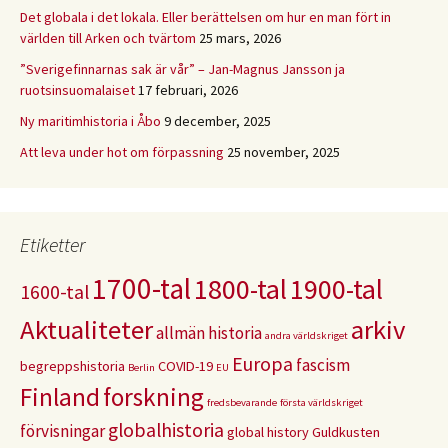
Det globala i det lokala. Eller berättelsen om hur en man fört in
världen till Arken och tvärtom
25 mars, 2026
”Sverigefinnarnas sak är vår” – Jan-Magnus Jansson ja
ruotsinsuomalaiset
17 februari, 2026
Ny maritimhistoria i Åbo
9 december, 2025
Att leva under hot om förpassning
25 november, 2025
Etiketter
1700-tal
1800-tal
1900-tal
1600-tal
Aktualiteter
arkiv
allmän historia
andra världskriget
Europa
fascism
begreppshistoria
COVID-19
Berlin
EU
Finland
forskning
fredsbevarande
första världskriget
globalhistoria
förvisningar
global history
Guldkusten