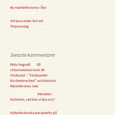
Ny maritimhistoria i Åbo
9
december, 2025
Att leva under hot om
förpassning
25 november, 2025
Senaste kommentarer
Mats Hagwall
om
Då
reformationen kom till
Stralsund – ”Stralsunder
Kirchenbrechen” och klostret
Marienkrones öde
Sandra Waller
om
Klimatet i
historien, vad kan vi lära oss?
Administratör
om
Kulturhistoriska perspektiv på