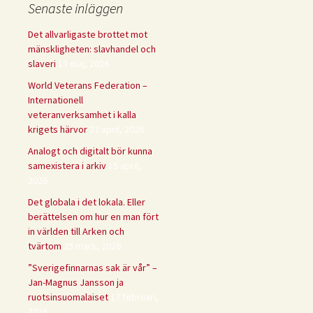
Senaste inläggen
Det allvarligaste brottet mot
mänskligheten: slavhandel och
slaveri
13 maj, 2026
World Veterans Federation –
Internationell
veteranverksamhet i kalla
krigets härvor
27 april, 2026
Analogt och digitalt bör kunna
samexistera i arkiv
15 april,
2026
Det globala i det lokala. Eller
berättelsen om hur en man fört
in världen till Arken och
tvärtom
25 mars, 2026
”Sverigefinnarnas sak är vår” –
Jan-Magnus Jansson ja
ruotsinsuomalaiset
17 februari,
2026