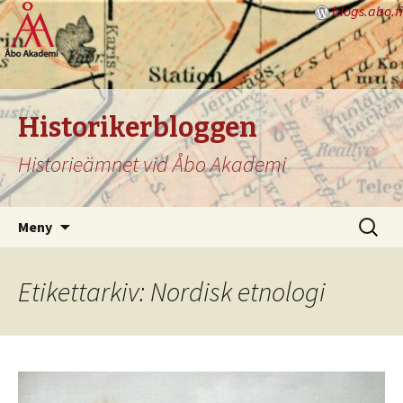
blogs.abo.fi
Historikerbloggen
Historieämnet vid Åbo Akademi
Hoppa
Sök
Meny
till
efter:
innehåll
Etikettarkiv: Nordisk etnologi