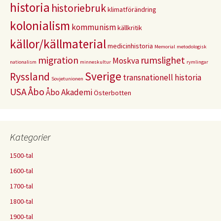
historia
historiebruk
klimatförändring
kolonialism
kommunism
källkritik
källor/källmaterial
medicinhistoria
Memorial
metodologisk
migration
rumslighet
Moskva
nationalism
minneskultur
rymlingar
Sverige
Ryssland
transnationell historia
Sovjetunionen
USA
Åbo
Åbo Akademi
Österbotten
Kategorier
1500-tal
1600-tal
1700-tal
1800-tal
1900-tal