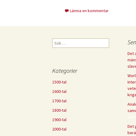
Lämna en kommentar
Sök
Sen
efter:
Det 
mäns
slav
Kategorier
Worl
1500-tal
Inte
vete
1600-tal
krig
1700-tal
Anal
1800-tal
same
2026
1900-tal
Det g
2000-tal
berä