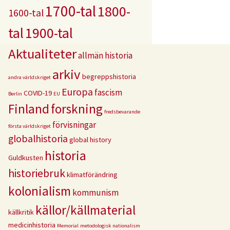
1700-tal
1800-
1600-tal
tal
1900-tal
Aktualiteter
allmän historia
arkiv
begreppshistoria
andra världskriget
Europa
fascism
COVID-19
Berlin
EU
Finland
forskning
fredsbevarande
förvisningar
första världskriget
globalhistoria
global history
historia
Guldkusten
historiebruk
klimatförändring
kolonialism
kommunism
källor/källmaterial
källkritik
medicinhistoria
Memorial
metodologisk nationalism