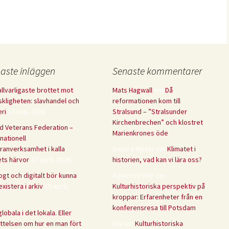
aste inläggen
Senaste kommentarer
allvarligaste brottet mot
Mats Hagwall
om
Då
kligheten: slavhandel och
reformationen kom till
eri
13 maj, 2026
Stralsund – ”Stralsunder
Kirchenbrechen” och klostret
d Veterans Federation –
Marienkrones öde
rnationell
ranverksamhet i kalla
Sandra Waller
om
Klimatet i
ets härvor
27 april, 2026
historien, vad kan vi lära oss?
ogt och digitalt bör kunna
Administratör
om
xistera i arkiv
15 april,
Kulturhistoriska perspektiv på
kroppar: Erfarenheter från en
konferensresa till Potsdam
lobala i det lokala. Eller
ttelsen om hur en man fört
SW
om
Kulturhistoriska