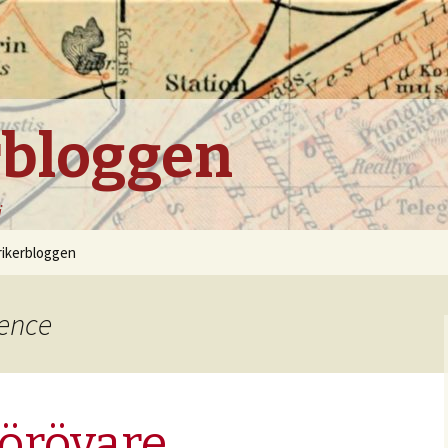
rbloggen
i
rikerbloggen
lence
förövare