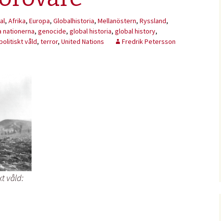
al
,
Afrika
,
Europa
,
Globalhistoria
,
Mellanöstern
,
Ryssland
,
a nationerna
,
genocide
,
global historia
,
global history
,
politiskt våld
,
terror
,
United Nations
Fredrik Petersson
kt våld: