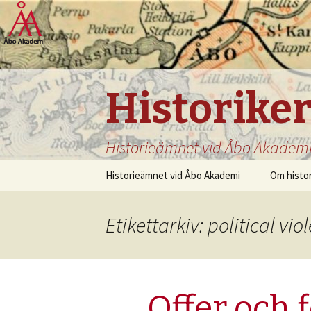
Historike
Historieämnet vid Åbo Akadem
Hoppa
Historieämnet vid Åbo Akademi
Om histo
till
innehåll
Etikettarkiv: political vio
Offer och 