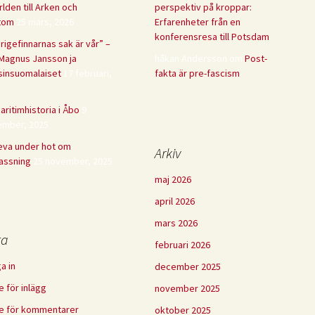
rlden till Arken och
perspektiv på kroppar:
tom
25 mars, 2026
Erfarenheter från en
konferensresa till Potsdam
rigefinnarnas sak är vår” –
Magnus Jansson ja
håkan Andersson
om
Post-
sinsuomalaiset
17 februari,
fakta är pre-fascism
aritimhistoria i Åbo
9
mber, 2025
leva under hot om
Arkiv
assning
25 november, 2025
maj 2026
april 2026
mars 2026
ta
februari 2026
a in
december 2025
e för inlägg
november 2025
e för kommentarer
oktober 2025