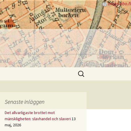
blogs.abo.fi
Sök
efter:
Senaste inläggen
Det allvarligaste brottet mot
mänskligheten: slavhandel och slaveri
13
maj, 2026