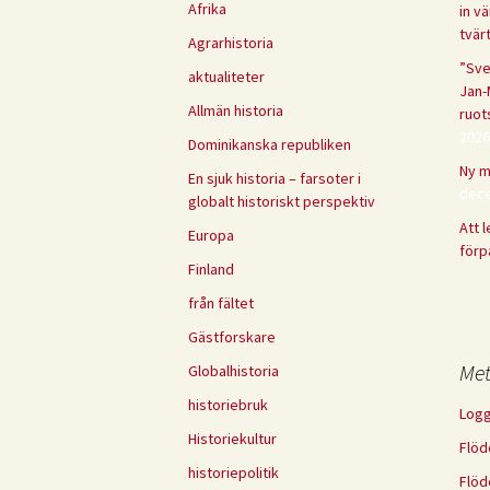
Afrika
in vä
tvär
Agrarhistoria
”Sve
aktualiteter
Jan-
Allmän historia
ruot
2026
Dominikanska republiken
Ny m
En sjuk historia – farsoter i
dece
globalt historiskt perspektiv
Att 
Europa
förp
Finland
från fältet
Gästforskare
Me
Globalhistoria
historiebruk
Logg
Historiekultur
Flöd
historiepolitik
Flöd