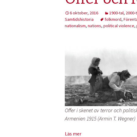
6 oktober, 2016
1900-tal
,
2000-t
Samtidshistoria
folkmord
,
Förent
nationalism
,
nations
,
political violence
,
Offer i skenet av terror och politis
Armenien 1915 (Armin T. Wegner)
Läs mer