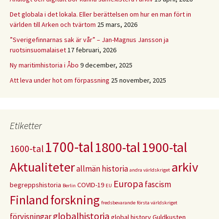
Det globala i det lokala. Eller berättelsen om hur en man fört in
världen till Arken och tvärtom
25 mars, 2026
”Sverigefinnarnas sak är vår” – Jan-Magnus Jansson ja
ruotsinsuomalaiset
17 februari, 2026
Ny maritimhistoria i Åbo
9 december, 2025
Att leva under hot om förpassning
25 november, 2025
Etiketter
1700-tal
1800-tal
1900-tal
1600-tal
Aktualiteter
arkiv
allmän historia
andra världskriget
Europa
fascism
begreppshistoria
COVID-19
Berlin
EU
Finland
forskning
fredsbevarande
första världskriget
globalhistoria
förvisningar
global history
Guldkusten