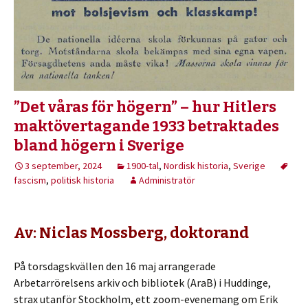
”Det våras för högern” – hur Hitlers
maktövertagande 1933 betraktades
bland högern i Sverige
3 september, 2024
1900-tal
,
Nordisk historia
,
Sverige
fascism
,
politisk historia
Administratör
Av: Niclas Mossberg, doktorand
På torsdagskvällen den 16 maj arrangerade
Arbetarrörelsens arkiv och bibliotek (AraB) i Huddinge,
strax utanför Stockholm, ett zoom-evenemang om Erik