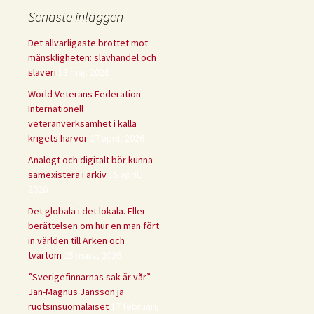
Senaste inläggen
Det allvarligaste brottet mot
mänskligheten: slavhandel och
slaveri
13 maj, 2026
World Veterans Federation –
Internationell
veteranverksamhet i kalla
krigets härvor
27 april, 2026
Analogt och digitalt bör kunna
samexistera i arkiv
15 april,
2026
Det globala i det lokala. Eller
berättelsen om hur en man fört
in världen till Arken och
tvärtom
25 mars, 2026
”Sverigefinnarnas sak är vår” –
Jan-Magnus Jansson ja
ruotsinsuomalaiset
17 februari,