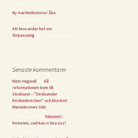
2026
Ny maritimhistoria i Åbo
9
december, 2025
Att leva under hot om
förpassning
25 november, 2025
Senaste kommentarer
Mats Hagwall
om
Då
reformationen kom till
Stralsund – ”Stralsunder
Kirchenbrechen” och klostret
Marienkrones öde
Sandra Waller
om
Klimatet i
historien, vad kan vi lära oss?
Administratör
om