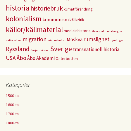
historia
historiebruk
klimatförändring
kolonialism
kommunism
källkritik
källor/källmaterial
medicinhistoria
Memorial
metodologisk
migration
rumslighet
Moskva
nationalism
minneskultur
rymlingar
Sverige
Ryssland
transnationell historia
Sovjetunionen
USA
Åbo
Åbo Akademi
Österbotten
Kategorier
1500-tal
1600-tal
1700-tal
1800-tal