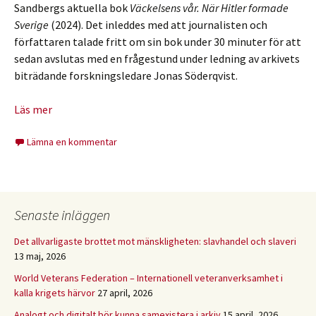
Sandbergs aktuella bok
Väckelsens vår. När Hitler formade
Sverige
(2024). Det inleddes med att journalisten och
författaren talade fritt om sin bok under 30 minuter för att
sedan avslutas med en frågestund under ledning av arkivets
biträdande forskningsledare Jonas Söderqvist.
Läs mer
Lämna en kommentar
Senaste inläggen
Det allvarligaste brottet mot mänskligheten: slavhandel och slaveri
13 maj, 2026
World Veterans Federation – Internationell veteranverksamhet i
kalla krigets härvor
27 april, 2026
Analogt och digitalt bör kunna samexistera i arkiv
15 april, 2026