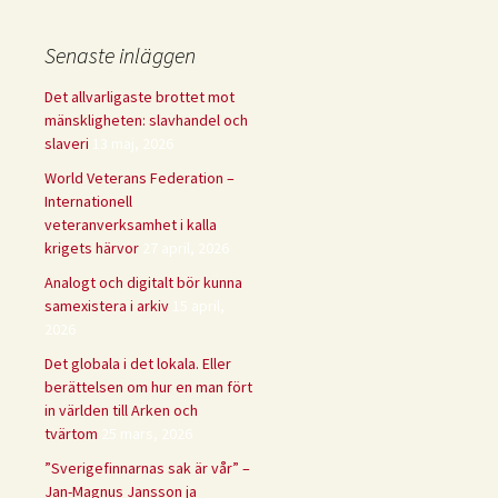
Senaste inläggen
Det allvarligaste brottet mot
mänskligheten: slavhandel och
slaveri
13 maj, 2026
World Veterans Federation –
Internationell
veteranverksamhet i kalla
krigets härvor
27 april, 2026
Analogt och digitalt bör kunna
samexistera i arkiv
15 april,
2026
Det globala i det lokala. Eller
berättelsen om hur en man fört
in världen till Arken och
tvärtom
25 mars, 2026
”Sverigefinnarnas sak är vår” –
Jan-Magnus Jansson ja