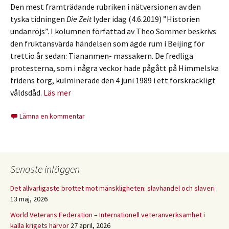
Den mest framträdande rubriken i nätversionen av den
tyska tidningen
Die Zeit
lyder idag (4.6.2019) ”Historien
undanröjs”. I kolumnen författad av Theo Sommer beskrivs
den fruktansvärda händelsen som ägde rum i Beijing för
trettio år sedan: Tiananmen- massakern. De fredliga
protesterna, som i några veckor hade pågått på Himmelska
fridens torg, kulminerade den 4 juni 1989 i ett förskräckligt
våldsdåd.
Läs mer
Lämna en kommentar
Senaste inläggen
Det allvarligaste brottet mot mänskligheten: slavhandel och slaveri
13 maj, 2026
World Veterans Federation – Internationell veteranverksamhet i
kalla krigets härvor
27 april, 2026