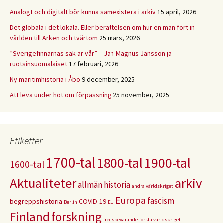
Analogt och digitalt bör kunna samexistera i arkiv
15 april, 2026
Det globala i det lokala. Eller berättelsen om hur en man fört in
världen till Arken och tvärtom
25 mars, 2026
”Sverigefinnarnas sak är vår” – Jan-Magnus Jansson ja
ruotsinsuomalaiset
17 februari, 2026
Ny maritimhistoria i Åbo
9 december, 2025
Att leva under hot om förpassning
25 november, 2025
Etiketter
1700-tal
1800-tal
1900-tal
1600-tal
Aktualiteter
arkiv
allmän historia
andra världskriget
Europa
fascism
begreppshistoria
COVID-19
Berlin
EU
Finland
forskning
fredsbevarande
första världskriget