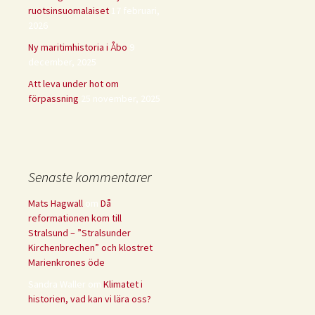
ruotsinsuomalaiset
17 februari,
2026
Ny maritimhistoria i Åbo
9
december, 2025
Att leva under hot om
förpassning
25 november, 2025
Senaste kommentarer
Mats Hagwall
om
Då
reformationen kom till
Stralsund – ”Stralsunder
Kirchenbrechen” och klostret
Marienkrones öde
Sandra Waller
om
Klimatet i
historien, vad kan vi lära oss?