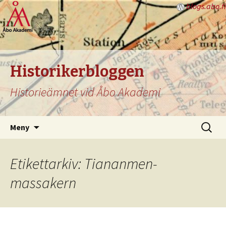
blogs.abo.fi
Historikerbloggen
Historieämnet vid Åbo Akademi
Hoppa
Sök
Meny
till
efter:
innehåll
Etikettarkiv: Tiananmen-
massakern