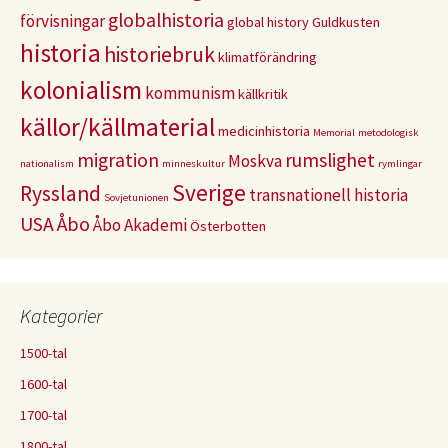
globalhistoria
förvisningar
global history
Guldkusten
historia
historiebruk
klimatförändring
kolonialism
kommunism
källkritik
källor/källmaterial
medicinhistoria
Memorial
metodologisk
migration
rumslighet
Moskva
nationalism
minneskultur
rymlingar
Sverige
Ryssland
transnationell historia
Sovjetunionen
USA
Åbo
Åbo Akademi
Österbotten
Kategorier
1500-tal
1600-tal
1700-tal
1800-tal