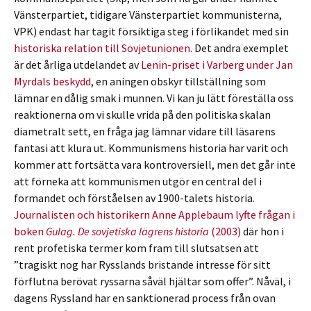
Vänsterpartiet, tidigare Vänsterpartiet kommunisterna,
VPK) endast har tagit försiktiga steg i förlikandet med sin
historiska relation till Sovjetunionen
. Det andra exemplet
är det årliga utdelandet av
Lenin-priset i Varberg under Jan
Myrdals beskydd
, en aningen obskyr tillställning som
lämnar en dålig smak i munnen. Vi kan ju lätt föreställa oss
reaktionerna om vi skulle vrida på den politiska skalan
diametralt sett, en fråga jag lämnar vidare till läsarens
fantasi att klura ut. Kommunismens historia har varit och
kommer att fortsätta vara kontroversiell, men det går inte
att förneka att kommunismen utgör en central del i
formandet och förståelsen av 1900-talets historia.
Journalisten och historikern Anne Applebaum lyfte frågan i
boken
Gulag. De sovjetiska lägrens historia
(2003)
där hon i
rent profetiska termer kom fram till slutsatsen att
”tragiskt nog har Rysslands bristande intresse för sitt
förflutna berövat ryssarna såväl hjältar som offer”. Nåväl, i
dagens Ryssland har en sanktionerad process från ovan