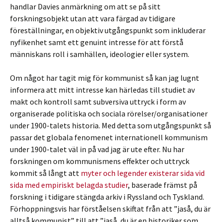
handlar Davies anmärkning om att se på sitt
forskningsobjekt utan att vara färgad av tidigare
föreställningar, en objektiv utgångspunkt som inkluderar
nyfikenhet samt ett genuint intresse för att förstå
människans roll i samhällen, ideologier eller system.
Om något har tagit mig för kommunist så kan jag lugnt
informera att mitt intresse kan härledas till studiet av
makt och kontroll samt subversiva uttryck i form av
organiserade politiska och sociala rörelser/organisationer
under 1900-talets historia. Med detta som utgångspunkt så
passar det globala fenomenet internationell kommunism
under 1900-talet väl in på vad jag är ute efter. Nu har
forskningen om kommunismens effekter och uttryck
kommit så långt att
myter och legender existerar sida vid
sida med empiriskt belagda studier
, baserade främst på
forskning i tidigare stängda arkiv i Ryssland och Tyskland.
Förhoppningsvis har förståelsen skiftat från att ”jaså, du är
alltså kommunist” till att ”jaså, du är en historiker som