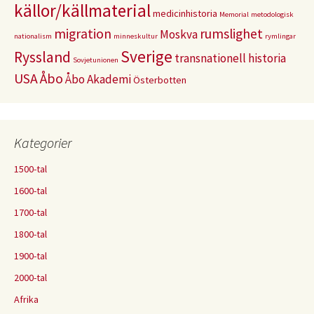
källor/källmaterial
medicinhistoria
Memorial
metodologisk
migration
rumslighet
Moskva
nationalism
minneskultur
rymlingar
Sverige
Ryssland
transnationell historia
Sovjetunionen
USA
Åbo
Åbo Akademi
Österbotten
Kategorier
1500-tal
1600-tal
1700-tal
1800-tal
1900-tal
2000-tal
Afrika