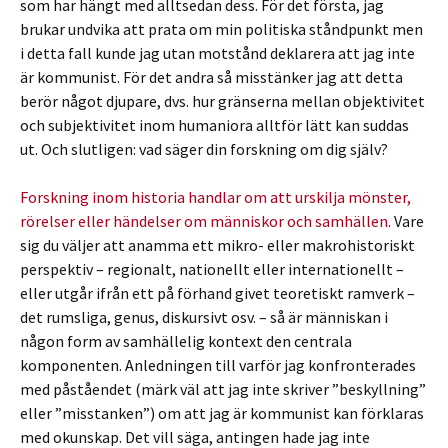
som har hängt med alltsedan dess. För det första, jag
brukar undvika att prata om min politiska ståndpunkt men
i detta fall kunde jag utan motstånd deklarera att jag inte
är kommunist. För det andra så misstänker jag att detta
berör något djupare, dvs. hur gränserna mellan objektivitet
och subjektivitet inom humaniora alltför lätt kan suddas
ut. Och slutligen: vad säger din forskning om dig själv?
Forskning inom historia handlar om att urskilja mönster,
rörelser eller händelser om människor och samhällen
. Vare
sig du väljer att anamma ett mikro- eller makrohistoriskt
perspektiv – regionalt, nationellt eller internationellt –
eller utgår ifrån ett på förhand givet teoretiskt ramverk –
det rumsliga, genus, diskursivt osv. – så är människan i
någon form av samhällelig kontext den centrala
komponenten. Anledningen till varför jag konfronterades
med påståendet (märk väl att jag inte skriver ”beskyllning”
eller ”misstanken”) om att jag är kommunist kan förklaras
med okunskap. Det vill säga, antingen hade jag inte