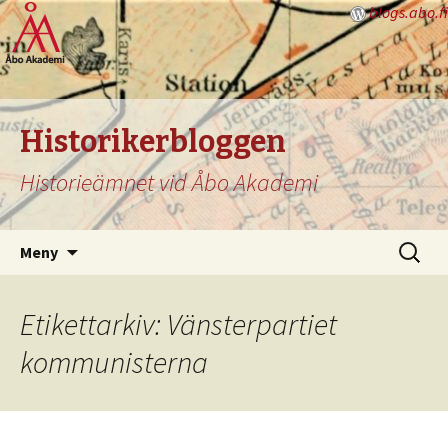
blogs.abo.fi
Historikerbloggen
Historieämnet vid Åbo Akademi
Hoppa
Sök
Meny
till
efter:
innehåll
Etikettarkiv: Vänsterpartiet
kommunisterna