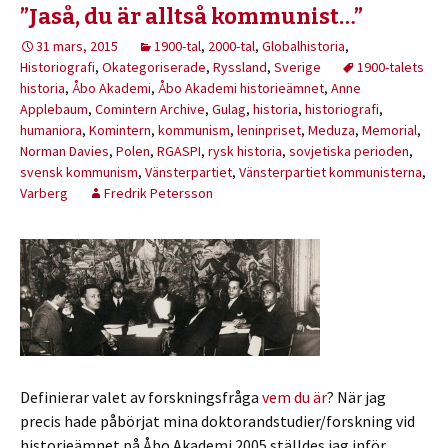
”Jaså, du är alltså kommunist…”
31 mars, 2015
1900-tal
,
2000-tal
,
Globalhistoria
,
Historiografi
,
Okategoriserade
,
Ryssland
,
Sverige
1900-talets
historia
,
Åbo Akademi
,
Åbo Akademi historieämnet
,
Anne
Applebaum
,
Comintern Archive
,
Gulag
,
historia
,
historiografi
,
humaniora
,
Komintern
,
kommunism
,
leninpriset
,
Meduza
,
Memorial
,
Norman Davies
,
Polen
,
RGASPI
,
rysk historia
,
sovjetiska perioden
,
svensk kommunism
,
Vänsterpartiet
,
Vänsterpartiet kommunisterna
,
Varberg
Fredrik Petersson
Definierar valet av forskningsfråga
vem du är
? När jag
precis hade påbörjat mina doktorandstudier/forskning vid
historieämnet på Åbo Akademi 2005 ställdes jag inför