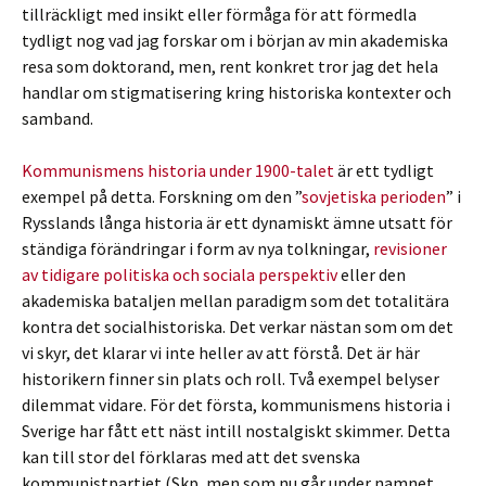
tillräckligt med insikt eller förmåga för att förmedla
tydligt nog vad jag forskar om i början av min akademiska
resa som doktorand, men, rent konkret tror jag det hela
handlar om stigmatisering kring historiska kontexter och
samband.
Kommunismens historia under 1900-talet
är ett tydligt
exempel på detta. Forskning om den ”
sovjetiska perioden
” i
Rysslands långa historia är ett dynamiskt ämne utsatt för
ständiga förändringar i form av nya tolkningar,
revisioner
av tidigare politiska och sociala perspektiv
eller den
akademiska bataljen mellan paradigm som det totalitära
kontra det socialhistoriska. Det verkar nästan som om det
vi skyr, det klarar vi inte heller av att förstå. Det är här
historikern finner sin plats och roll. Två exempel belyser
dilemmat vidare. För det första, kommunismens historia i
Sverige har fått ett näst intill nostalgiskt skimmer. Detta
kan till stor del förklaras med att det svenska
kommunistpartiet (Skp, men som nu går under namnet