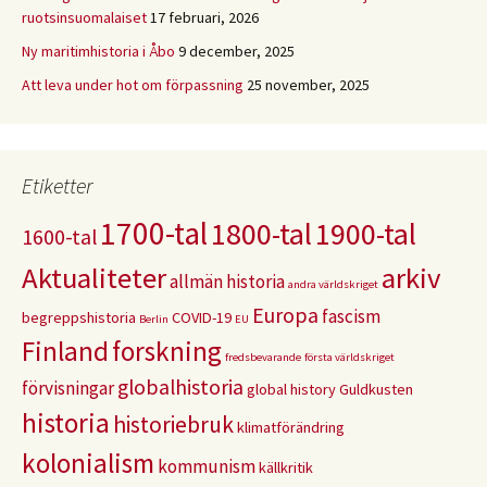
ruotsinsuomalaiset
17 februari, 2026
Ny maritimhistoria i Åbo
9 december, 2025
Att leva under hot om förpassning
25 november, 2025
Etiketter
1700-tal
1800-tal
1900-tal
1600-tal
Aktualiteter
arkiv
allmän historia
andra världskriget
Europa
fascism
begreppshistoria
COVID-19
Berlin
EU
Finland
forskning
fredsbevarande
första världskriget
globalhistoria
förvisningar
global history
Guldkusten
historia
historiebruk
klimatförändring
kolonialism
kommunism
källkritik