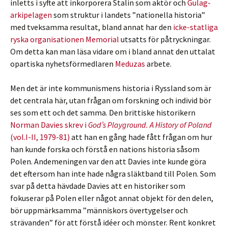
inletts i syfte att inkorporera Stalin som aktör och
Gulag-
arkipelagen
som struktur i landets ”nationella historia”
med tveksamma resultat, bland annat har den
icke-statliga
ryska organisationen Memorial
utsatts för påtryckningar.
Om detta kan man läsa vidare om i bland annat den uttalat
opartiska nyhetsförmedlaren
Meduzas
arbete.
Men det är inte kommunismens historia i Ryssland som är
det centrala här, utan frågan om forskning och individ bör
ses som ett och det samma. Den brittiske historikern
Norman Davies skrev i
God’s Playground. A History of Poland
(vol.I-II, 1979-81)
att han en gång hade fått frågan om hur
han kunde forska och förstå en nations historia såsom
Polen. Andemeningen var den att Davies inte kunde göra
det eftersom han inte hade några släktband till Polen. Som
svar på detta hävdade Davies att en historiker som
fokuserar på Polen eller något annat objekt för den delen,
bör uppmärksamma ”människors övertygelser och
strävanden” för att förstå idéer och mönster. Rent konkret