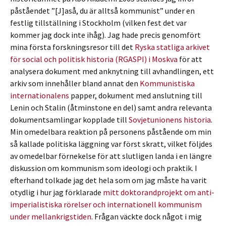
påståendet ”[J]aså, du är alltså kommunist” under en
festlig tillställning i Stockholm (vilken fest det var
kommer jag dock inte ihåg). Jag hade precis genomfört
mina första forskningsresor till det
Ryska statliga arkivet
för social och politisk historia (RGASPI) i Moskva
för att
analysera dokument med anknytning till avhandlingen, ett
arkiv som innehåller bland annat den
Kommunistiska
internationalens
papper, dokument med anslutning till
Lenin och Stalin (åtminstone en del) samt andra relevanta
dokumentsamlingar kopplade till
Sovjetunionens historia
.
Min omedelbara reaktion på personens påstående om min
så kallade politiska läggning var först skratt, vilket följdes
av omedelbar förnekelse för att slutligen landa i en längre
diskussion om kommunism som ideologi och praktik. I
efterhand tolkade jag det hela som om jag måste ha varit
otydlig i hur jag förklarade
mitt doktorandprojekt om anti-
imperialistiska rörelser och internationell kommunism
under mellankrigstiden
. Frågan väckte dock något i mig