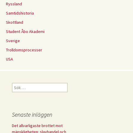
Ryssland
Samtidshistoria
Skottland
Student Åbo Akademi
Sverige
Trolldomsprocesser
USA
Sök
efter:
Senaste inläggen
Det allvarligaste brottet mot
mänskligheten: slavhandel och