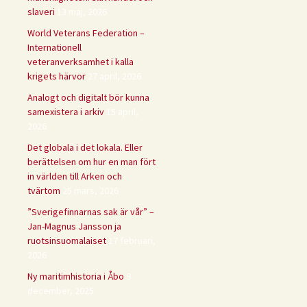
slaveri
13 maj, 2026
World Veterans Federation –
Internationell
veteranverksamhet i kalla
krigets härvor
27 april, 2026
Analogt och digitalt bör kunna
samexistera i arkiv
15 april,
2026
Det globala i det lokala. Eller
berättelsen om hur en man fört
in världen till Arken och
tvärtom
25 mars, 2026
”Sverigefinnarnas sak är vår” –
Jan-Magnus Jansson ja
ruotsinsuomalaiset
17 februari,
2026
Ny maritimhistoria i Åbo
9
december, 2025