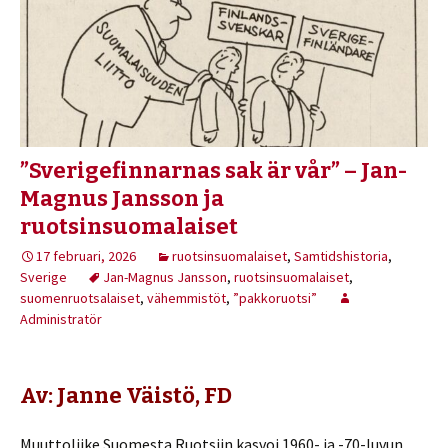
”Sverigefinnarnas sak är vår” – Jan-
Magnus Jansson ja
ruotsinsuomalaiset
17 februari, 2026
ruotsinsuomalaiset
,
Samtidshistoria
,
Sverige
Jan-Magnus Jansson
,
ruotsinsuomalaiset
,
suomenruotsalaiset
,
vähemmistöt
,
”pakkoruotsi”
Administratör
Av: Janne Väistö, FD
Muuttoliike Suomesta Ruotsiin kasvoi 1960- ja -70-luvun