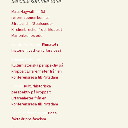
Senaste kommentarer
Mats Hagwall
om
Då
reformationen kom till
Stralsund – ”Stralsunder
Kirchenbrechen” och klostret
Marienkrones öde
Sandra Waller
om
Klimatet i
historien, vad kan vi lära oss?
Administratör
om
Kulturhistoriska perspektiv på
kroppar: Erfarenheter från en
konferensresa till Potsdam
SW
om
Kulturhistoriska
perspektiv på kroppar:
Erfarenheter från en
konferensresa till Potsdam
håkan Andersson
om
Post-
fakta är pre-fascism