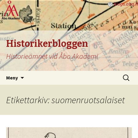
blogs.abo.fi
Historikerbloggen
Historieämnet vid Åbo Akademi
Hoppa
Sök
Meny
till
efter:
innehåll
Etikettarkiv: suomenruotsalaiset