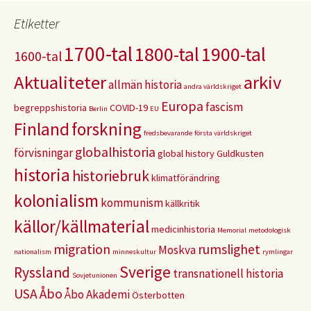
Etiketter
1700-tal
1800-tal
1900-tal
1600-tal
Aktualiteter
arkiv
allmän historia
andra världskriget
Europa
fascism
begreppshistoria
COVID-19
Berlin
EU
Finland
forskning
fredsbevarande
första världskriget
globalhistoria
förvisningar
global history
Guldkusten
historia
historiebruk
klimatförändring
kolonialism
kommunism
källkritik
källor/källmaterial
medicinhistoria
Memorial
metodologisk
migration
rumslighet
Moskva
nationalism
minneskultur
rymlingar
Sverige
Ryssland
transnationell historia
Sovjetunionen
USA
Åbo
Åbo Akademi
Österbotten