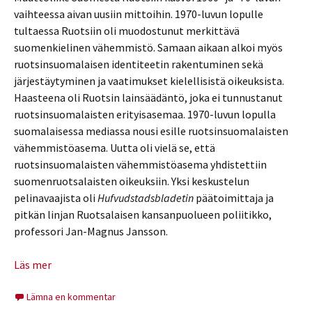
vaihteessa aivan uusiin mittoihin. 1970-luvun lopulle
tultaessa Ruotsiin oli muodostunut merkittävä
suomenkielinen vähemmistö. Samaan aikaan alkoi myös
ruotsinsuomalaisen identiteetin rakentuminen sekä
järjestäytyminen ja vaatimukset kielellisistä oikeuksista.
Haasteena oli Ruotsin lainsäädäntö, joka ei tunnustanut
ruotsinsuomalaisten erityisasemaa. 1970-luvun lopulla
suomalaisessa mediassa nousi esille ruotsinsuomalaisten
vähemmistöasema. Uutta oli vielä se, että
ruotsinsuomalaisten vähemmistöasema yhdistettiin
suomenruotsalaisten oikeuksiin. Yksi keskustelun
pelinavaajista oli
Hufvudstadsbladetin
päätoimittaja ja
pitkän linjan Ruotsalaisen kansanpuolueen poliitikko,
professori Jan-Magnus Jansson.
Läs mer
Lämna en kommentar