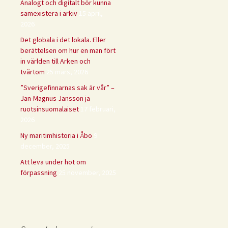
Analogt och digitalt bör kunna
samexistera i arkiv
15 april,
2026
Det globala i det lokala. Eller
berättelsen om hur en man fört
in världen till Arken och
tvärtom
25 mars, 2026
”Sverigefinnarnas sak är vår” –
Jan-Magnus Jansson ja
ruotsinsuomalaiset
17 februari,
2026
Ny maritimhistoria i Åbo
9
december, 2025
Att leva under hot om
förpassning
25 november, 2025