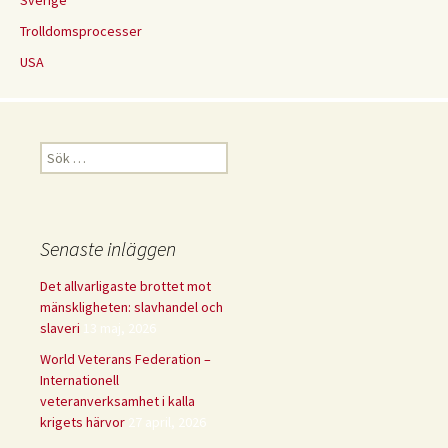
Sverige
Trolldomsprocesser
USA
Sök
efter:
Senaste inläggen
Det allvarligaste brottet mot
mänskligheten: slavhandel och
slaveri
13 maj, 2026
World Veterans Federation –
Internationell
veteranverksamhet i kalla
krigets härvor
27 april, 2026