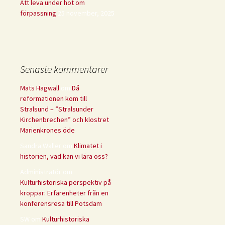
Att leva under hot om
förpassning
25 november, 2025
Senaste kommentarer
Mats Hagwall
om
Då
reformationen kom till
Stralsund – ”Stralsunder
Kirchenbrechen” och klostret
Marienkrones öde
Sandra Waller
om
Klimatet i
historien, vad kan vi lära oss?
Administratör
om
Kulturhistoriska perspektiv på
kroppar: Erfarenheter från en
konferensresa till Potsdam
SW
om
Kulturhistoriska