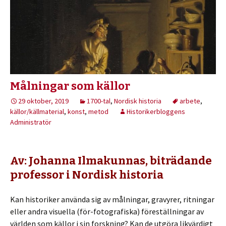
Målningar som källor
29 oktober, 2019
1700-tal
,
Nordisk historia
arbete
,
källor/källmaterial
,
konst
,
metod
Historikerbloggens
Administratör
Av: Johanna Ilmakunnas, biträdande
professor i Nordisk historia
Kan historiker använda sig av målningar, gravyrer, ritningar
eller andra visuella (för-fotografiska) föreställningar av
världen som källor i sin forskning? Kan de utgöra likvärdigt