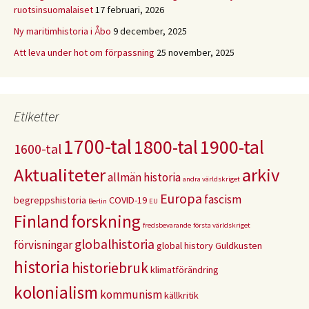
ruotsinsuomalaiset
17 februari, 2026
Ny maritimhistoria i Åbo
9 december, 2025
Att leva under hot om förpassning
25 november, 2025
Etiketter
1700-tal
1800-tal
1900-tal
1600-tal
Aktualiteter
arkiv
allmän historia
andra världskriget
Europa
fascism
begreppshistoria
COVID-19
Berlin
EU
Finland
forskning
fredsbevarande
första världskriget
globalhistoria
förvisningar
global history
Guldkusten
historia
historiebruk
klimatförändring
kolonialism
kommunism
källkritik