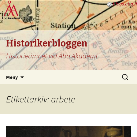
blogs.abo.fi
Historikerbloggen
Historieämnet vid Åbo Akademi
Hoppa
Sök
Meny
till
efter:
innehåll
Etikettarkiv: arbete