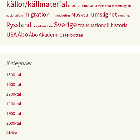
källor/källmaterial
medicinhistoria
Memorial
metodologisk
migration
rumslighet
Moskva
nationalism
minneskultur
rymlingar
Sverige
Ryssland
transnationell historia
Sovjetunionen
USA
Åbo
Åbo Akademi
Österbotten
Kategorier
1500-tal
1600-tal
1700-tal
1800-tal
1900-tal
2000-tal
Afrika