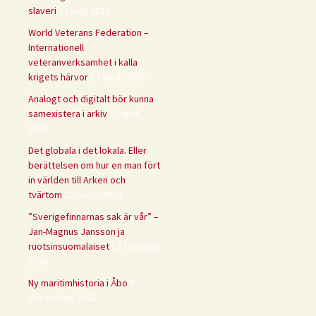
slaveri
13 maj, 2026
World Veterans Federation –
Internationell
veteranverksamhet i kalla
krigets härvor
27 april, 2026
Analogt och digitalt bör kunna
samexistera i arkiv
15 april,
2026
Det globala i det lokala. Eller
berättelsen om hur en man fört
in världen till Arken och
tvärtom
25 mars, 2026
”Sverigefinnarnas sak är vår” –
Jan-Magnus Jansson ja
ruotsinsuomalaiset
17 februari,
2026
Ny maritimhistoria i Åbo
9
december, 2025